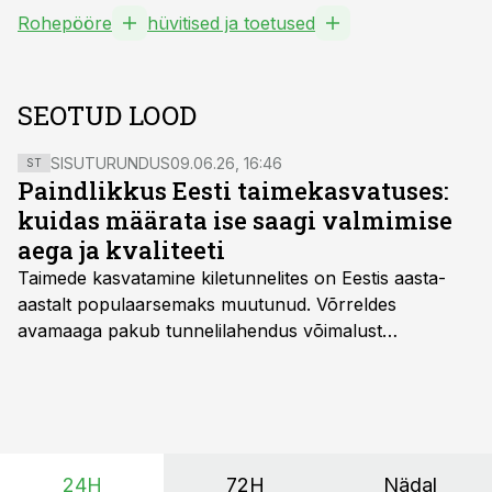
Rohepööre
hüvitised ja toetused
SEOTUD LOOD
SISUTURUNDUS
09.06.26, 16:46
ST
Paindlikkus Eesti taimekasvatuses:
kuidas määrata ise saagi valmimise
aega ja kvaliteeti
Taimede kasvatamine kiletunnelites on Eestis aasta-
aastalt populaarsemaks muutunud. Võrreldes
avamaaga pakub tunnelilahendus võimalust
saagikoristuse algust kuni kahe nädala võrra
varasemaks tuua või hoopis hilisemaks lükata. Hästi
planeerides on tänu sellele võimalik saada ka saagi
eest turul kõrgemat hinda.
24H
72H
Nädal