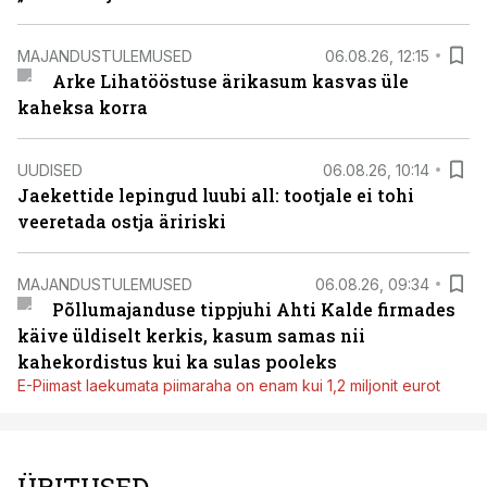
MAJANDUSTULEMUSED
06.08.26, 12:15
Arke Lihatööstuse ärikasum kasvas üle
kaheksa korra
UUDISED
06.08.26, 10:14
Jaekettide lepingud luubi all: tootjale ei tohi
veeretada ostja äririski
MAJANDUSTULEMUSED
06.08.26, 09:34
Põllumajanduse tippjuhi Ahti Kalde firmades
käive üldiselt kerkis, kasum samas nii
kahekordistus kui ka sulas pooleks
E-Piimast laekumata piimaraha on enam kui 1,2 miljonit eurot