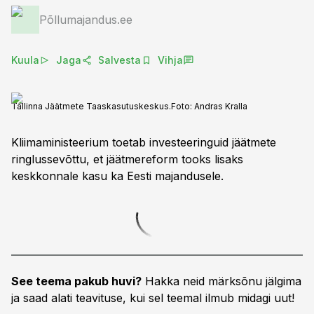
Põllumajandus.ee
Kuula
Jaga
Salvesta
Vihja
Tallinna Jäätmete Taaskasutuskeskus.
Foto:
Andras Kralla
Kliimaministeerium toetab investeeringuid jäätmete
ringlussevõttu, et jäätmereform tooks lisaks
keskkonnale kasu ka Eesti majandusele.
See teema pakub huvi?
Hakka neid märksõnu jälgima
ja saad alati teavituse, kui sel teemal ilmub midagi uut!