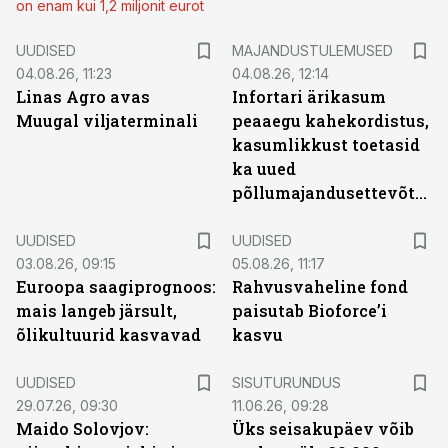
on enam kui 1,2 miljonit eurot
UUDISED
MAJANDUSTULEMUSED
04.08.26, 11:23
04.08.26, 12:14
Linas Agro avas
Infortari ärikasum
Muugal viljaterminali
peaaegu kahekordistus,
kasumlikkust toetasid
ka uued
põllumajandusettevõtted
UUDISED
UUDISED
03.08.26, 09:15
05.08.26, 11:17
Euroopa saagiprognoos:
Rahvusvaheline fond
mais langeb järsult,
paisutab Bioforce’i
õlikultuurid kasvavad
kasvu
ST
UUDISED
SISUTURUNDUS
29.07.26, 09:30
11.06.26, 09:28
Maido Solovjov:
Üks seisakupäev võib