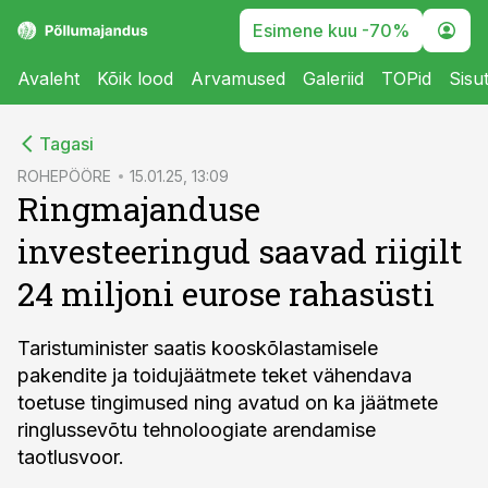
Esimene kuu -70%
Avaleht
Kõik lood
Arvamused
Galeriid
TOPid
Sisu
cebook
Tagasi
Twitter)
ROHEPÖÖRE
15.01.25, 13:09
Ringmajanduse
kedIn
investeeringud saavad riigilt
ail
24 miljoni eurose rahasüsti
k
Taristuminister saatis kooskõlastamisele
pakendite ja toidujäätmete teket vähendava
toetuse tingimused ning avatud on ka jäätmete
ringlussevõtu tehnoloogiate arendamise
taotlusvoor.