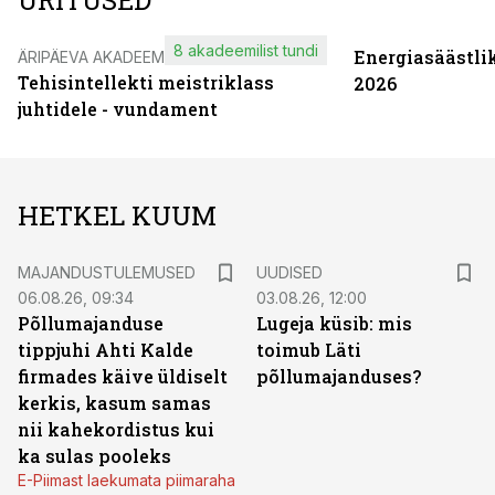
ÜRITUSED
8 akadeemilist tundi
Energiasäästli
ÄRIPÄEVA AKADEEMIA
Tehisintellekti meistriklass
2026
juhtidele - vundament
HETKEL KUUM
MAJANDUSTULEMUSED
UUDISED
06.08.26, 09:34
03.08.26, 12:00
Põllumajanduse
Lugeja küsib: mis
tippjuhi Ahti Kalde
toimub Läti
firmades käive üldiselt
põllumajanduses?
kerkis, kasum samas
nii kahekordistus kui
ka sulas pooleks
E-Piimast laekumata piimaraha