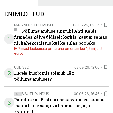
ENIMLOETUD
MAJANDUSTULEMUSED
06.08.26, 09:34
Põllumajanduse tippjuhi Ahti Kalde
firmades käive üldiselt kerkis, kasum samas
1
nii kahekordistus kui ka sulas pooleks
E-Piimast laekumata piimaraha on enam kui 1,2 miljonit
eurot
UUDISED
03.08.26, 12:00
2
Lugeja küsib: mis toimub Läti
põllumajanduses?
SISUTURUNDUS
09.06.26, 16:46
ST
Paindlikkus Eesti taimekasvatuses: kuidas
3
määrata ise saagi valmimise aega ja
kvaliteeti