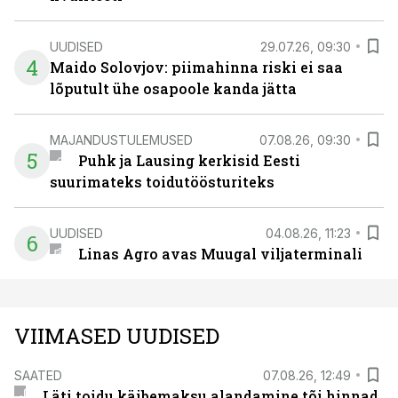
UUDISED
29.07.26, 09:30
4
Maido Solovjov: piimahinna riski ei saa
lõputult ühe osapoole kanda jätta
MAJANDUSTULEMUSED
07.08.26, 09:30
5
Puhk ja Lausing kerkisid Eesti
suurimateks toidutöösturiteks
UUDISED
04.08.26, 11:23
6
Linas Agro avas Muugal viljaterminali
VIIMASED UUDISED
SAATED
07.08.26, 12:49
Läti toidu käibemaksu alandamine tõi hinnad