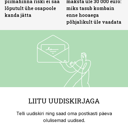
piimahinna riski ei saa
maksta üle 30 000 euro:
lõputult ühe osapoole
miks tasub kombain
kanda jätta
enne hooaega
põhjalikult üle vaadata
LIITU UUDISKIRJAGA
Telli uudiskiri ning saad oma postkasti päeva
olulisemad uudised.