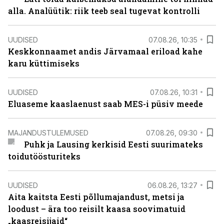
alla. Analüütik: riik teeb seal tugevat kontrolli
UUDISED
07.08.26, 10:35
Keskkonnaamet andis Järvamaal eriload kahe
karu küttimiseks
UUDISED
07.08.26, 10:31
Eluaseme kaaslaenust saab MES-i püsiv meede
MAJANDUSTULEMUSED
07.08.26, 09:30
Puhk ja Lausing kerkisid Eesti suurimateks
toidutöösturiteks
UUDISED
06.08.26, 13:27
Aita kaitsta Eesti põllumajandust, metsi ja
loodust – ära too reisilt kaasa soovimatuid
„kaasreisijaid“