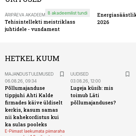
8 akadeemilist tundi
Energiasäästli
ÄRIPÄEVA AKADEEMIA
Tehisintellekti meistriklass
2026
juhtidele - vundament
HETKEL KUUM
MAJANDUSTULEMUSED
UUDISED
06.08.26, 09:34
03.08.26, 12:00
Põllumajanduse
Lugeja küsib: mis
tippjuhi Ahti Kalde
toimub Läti
firmades käive üldiselt
põllumajanduses?
kerkis, kasum samas
nii kahekordistus kui
ka sulas pooleks
E-Piimast laekumata piimaraha