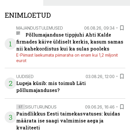
ENIMLOETUD
MAJANDUSTULEMUSED
06.08.26, 09:34
Põllumajanduse tippjuhi Ahti Kalde
firmades käive üldiselt kerkis, kasum samas
1
nii kahekordistus kui ka sulas pooleks
E-Piimast laekumata piimaraha on enam kui 1,2 miljonit
eurot
UUDISED
03.08.26, 12:00
2
Lugeja küsib: mis toimub Läti
põllumajanduses?
SISUTURUNDUS
09.06.26, 16:46
ST
Paindlikkus Eesti taimekasvatuses: kuidas
3
määrata ise saagi valmimise aega ja
kvaliteeti