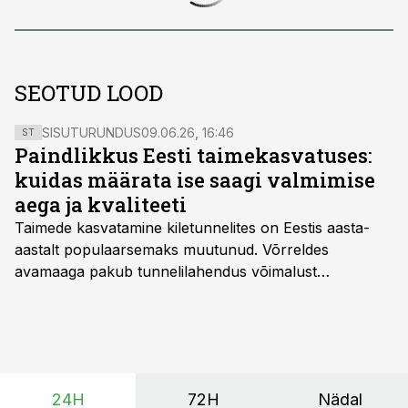
SEOTUD LOOD
SISUTURUNDUS
09.06.26, 16:46
ST
Paindlikkus Eesti taimekasvatuses:
kuidas määrata ise saagi valmimise
aega ja kvaliteeti
Taimede kasvatamine kiletunnelites on Eestis aasta-
aastalt populaarsemaks muutunud. Võrreldes
avamaaga pakub tunnelilahendus võimalust
saagikoristuse algust kuni kahe nädala võrra
varasemaks tuua või hoopis hilisemaks lükata. Hästi
planeerides on tänu sellele võimalik saada ka saagi
eest turul kõrgemat hinda.
24H
72H
Nädal