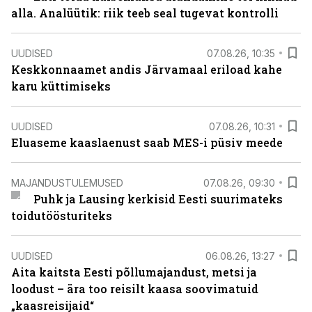
alla. Analüütik: riik teeb seal tugevat kontrolli
UUDISED
07.08.26, 10:35
Keskkonnaamet andis Järvamaal eriload kahe
karu küttimiseks
UUDISED
07.08.26, 10:31
Eluaseme kaaslaenust saab MES-i püsiv meede
MAJANDUSTULEMUSED
07.08.26, 09:30
Puhk ja Lausing kerkisid Eesti suurimateks
toidutöösturiteks
UUDISED
06.08.26, 13:27
Aita kaitsta Eesti põllumajandust, metsi ja
loodust – ära too reisilt kaasa soovimatuid
„kaasreisijaid“