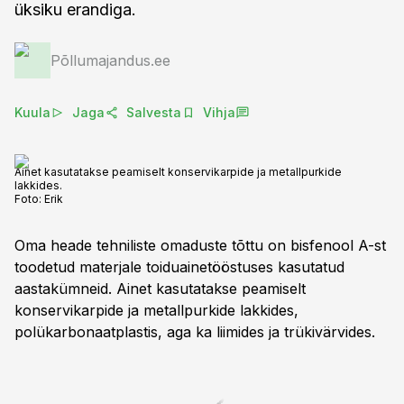
üksiku erandiga.
Põllumajandus.ee
Kuula
Jaga
Salvesta
Vihja
Ainet kasutatakse peamiselt konservikarpide ja metallpurkide
lakkides.
Foto:
Erik
Oma heade tehniliste omaduste tõttu on bisfenool A-st
toodetud materjale toiduainetööstuses kasutatud
aastakümneid. Ainet kasutatakse peamiselt
konservikarpide ja metallpurkide lakkides,
polükarbonaatplastis, aga ka liimides ja trükivärvides.