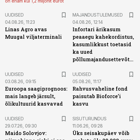
on enam kui 1,2 miljonit eurot
UUDISED
MAJANDUSTULEMUSED
04.08.26, 11:23
04.08.26, 12:14
Linas Agro avas
Infortari ärikasum
Muugal viljaterminali
peaaegu kahekordistus,
kasumlikkust toetasid
ka uued
põllumajandusettevõtted
UUDISED
UUDISED
03.08.26, 09:15
05.08.26, 11:17
Euroopa saagiprognoos:
Rahvusvaheline fond
mais langeb järsult,
paisutab Bioforce’i
õlikultuurid kasvavad
kasvu
ST
UUDISED
SISUTURUNDUS
29.07.26, 09:30
11.06.26, 09:28
Maido Solovjov:
Üks seisakupäev võib