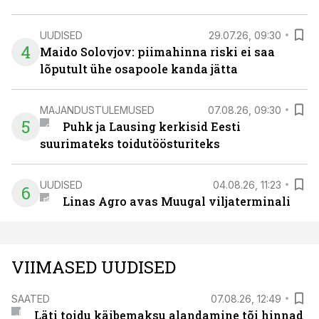
UUDISED
29.07.26, 09:30
4
Maido Solovjov: piimahinna riski ei saa
lõputult ühe osapoole kanda jätta
MAJANDUSTULEMUSED
07.08.26, 09:30
5
Puhk ja Lausing kerkisid Eesti
suurimateks toidutöösturiteks
UUDISED
04.08.26, 11:23
6
Linas Agro avas Muugal viljaterminali
VIIMASED UUDISED
SAATED
07.08.26, 12:49
Läti toidu käibemaksu alandamine tõi hinnad