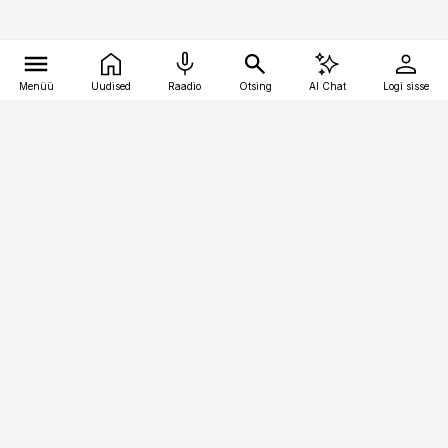
Menüü
Uudised
Raadio
Otsing
AI Chat
Logi sisse
Vana-Lõuna 39/1, 19094 Tallinn
(+372) 667 0111
pollumajandus@pollumajandus.ee
Telli
Reklaam
Firmast
Sisu kasutamisõigused
Ajakirjaniku
eetikakoodeks
Üldtingimused
Privaatsustingimused
Küpsiste poliitika
KKK