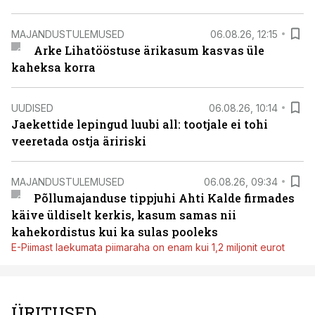
MAJANDUSTULEMUSED
06.08.26, 12:15
Arke Lihatööstuse ärikasum kasvas üle
kaheksa korra
UUDISED
06.08.26, 10:14
Jaekettide lepingud luubi all: tootjale ei tohi
veeretada ostja äririski
MAJANDUSTULEMUSED
06.08.26, 09:34
Põllumajanduse tippjuhi Ahti Kalde firmades
käive üldiselt kerkis, kasum samas nii
kahekordistus kui ka sulas pooleks
E-Piimast laekumata piimaraha on enam kui 1,2 miljonit eurot
ÜRITUSED