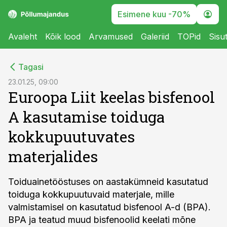
Esimene kuu -70%
Avaleht
Kõik lood
Arvamused
Galeriid
TOPid
Sisu
cebook
Tagasi
Twitter)
23.01.25, 09:00
Euroopa Liit keelas bisfenool
kedIn
A kasutamise toiduga
ail
kokkupuutuvates
k
materjalides
Toiduainetööstuses on aastakümneid kasutatud
toiduga kokkupuutuvaid materjale, mille
valmistamisel on kasutatud bisfenool A-d (BPA).
BPA ja teatud muud bisfenoolid keelati mõne