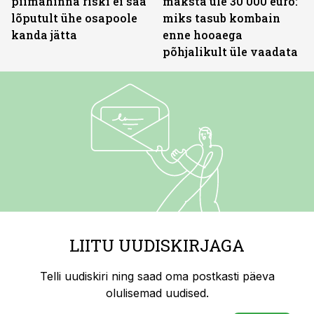
piimahinna riski ei saa
maksta üle 30 000 euro:
lõputult ühe osapoole
miks tasub kombain
kanda jätta
enne hooaega
põhjalikult üle vaadata
LIITU UUDISKIRJAGA
Telli uudiskiri ning saad oma postkasti päeva
olulisemad uudised.