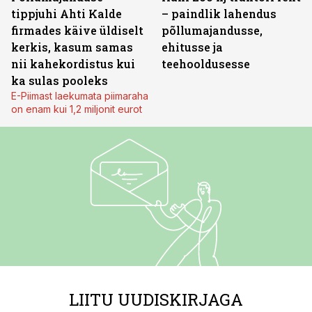
tippjuhi Ahti Kalde
– paindlik lahendus
firmades käive üldiselt
põllumajandusse,
kerkis, kasum samas
ehitusse ja
nii kahekordistus kui
teehooldusesse
ka sulas pooleks
E-Piimast laekumata piimaraha
on enam kui 1,2 miljonit eurot
LIITU UUDISKIRJAGA