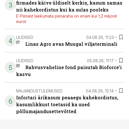
firmades käive üldiselt kerkis, kasum samas
3
nii kahekordistus kui ka sulas pooleks
E-Piimast laekumata piimaraha on enam kui 1,2 miljonit
eurot
UUDISED
04.08.26, 11:23
4
Linas Agro avas Muugal viljaterminali
UUDISED
05.08.26, 11:17
5
Rahvusvaheline fond paisutab Bioforce’i
kasvu
MAJANDUSTULEMUSED
04.08.26, 12:14
Infortari ärikasum peaaegu kahekordistus,
6
kasumlikkust toetasid ka uued
põllumajandusettevõtted