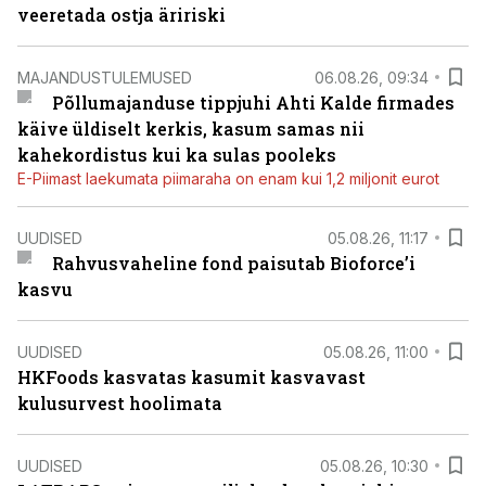
veeretada ostja äririski
MAJANDUSTULEMUSED
06.08.26, 09:34
Põllumajanduse tippjuhi Ahti Kalde firmades
käive üldiselt kerkis, kasum samas nii
kahekordistus kui ka sulas pooleks
E-Piimast laekumata piimaraha on enam kui 1,2 miljonit eurot
UUDISED
05.08.26, 11:17
Rahvusvaheline fond paisutab Bioforce’i
kasvu
UUDISED
05.08.26, 11:00
HKFoods kasvatas kasumit kasvavast
kulusurvest hoolimata
UUDISED
05.08.26, 10:30