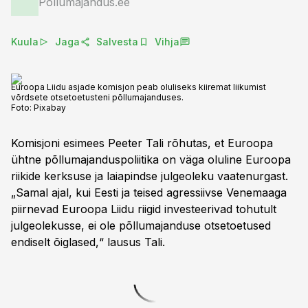
Põllumajandus.ee
Kuula
Jaga
Salvesta
Vihja
Euroopa Liidu asjade komisjon peab oluliseks kiiremat liikumist
võrdsete otsetoetusteni põllumajanduses.
Foto:
Pixabay
Komisjoni esimees Peeter Tali rõhutas, et Euroopa
ühtne põllumajanduspoliitika on väga oluline Euroopa
riikide kerksuse ja laiapindse julgeoleku vaatenurgast.
„Samal ajal, kui Eesti ja teised agressiivse Venemaaga
piirnevad Euroopa Liidu riigid investeerivad tohutult
julgeolekusse, ei ole põllumajanduse otsetoetused
endiselt õiglased,“ lausus Tali.