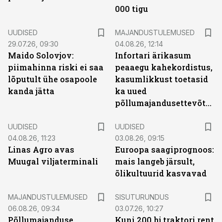
000 tigu
UUDISED
MAJANDUSTULEMUSED
29.07.26, 09:30
04.08.26, 12:14
Maido Solovjov:
Infortari ärikasum
piimahinna riski ei saa
peaaegu kahekordistus,
lõputult ühe osapoole
kasumlikkust toetasid
kanda jätta
ka uued
põllumajandusettevõtted
UUDISED
UUDISED
04.08.26, 11:23
03.08.26, 09:15
Linas Agro avas
Euroopa saagiprognoos:
Muugal viljaterminali
mais langeb järsult,
õlikultuurid kasvavad
ST
MAJANDUSTULEMUSED
SISUTURUNDUS
06.08.26, 09:34
03.07.26, 10:27
Põllumajanduse
Kuni 200 hj traktori rent