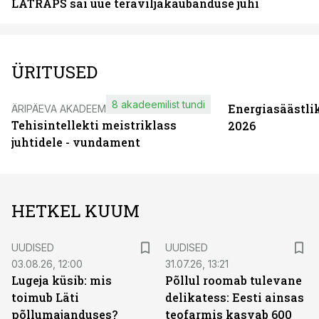
LATRAPS sai uue teraviljakaubanduse juhi
ÜRITUSED
8 akadeemilist tundi
Energiasäästli
ÄRIPÄEVA AKADEEMIA
Tehisintellekti meistriklass
2026
juhtidele - vundament
HETKEL KUUM
UUDISED
UUDISED
03.08.26, 12:00
31.07.26, 13:21
Lugeja küsib: mis
Põllul roomab tulevane
toimub Läti
delikatess: Eesti ainsas
põllumajanduses?
teofarmis kasvab 600