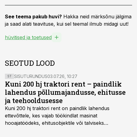
See teema pakub huvi?
Hakka neid märksõnu jälgima
ja saad alati teavituse, kui sel teemal ilmub midagi uut!
hüvitised ja toetused
SEOTUD LOOD
SISUTURUNDUS
03.07.26, 10:27
ST
Kuni 200 hj traktori rent – paindlik
lahendus põllumajandusse, ehitusse
ja teehooldusesse
Kuni 200 hj traktori rent
on paindlik lahendus
ettevõttele, kes vajab töökindlat masinat
hooajatöödeks, ehitusobjektile või talviseks
lumetõrjeks. Renditraktor kuni 200 hj aitab katta