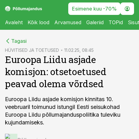
Esimene kuu -70%
Avaleht
Kõik lood
Arvamused
Galeriid
TOPid
Sisu
cebook
Tagasi
Twitter)
HÜVITISED JA TOETUSED
11.02.25, 08:45
Euroopa Liidu asjade
kedIn
komisjon: otsetoetused
ail
peavad olema võrdsed
k
Euroopa Liidu asjade komisjon kinnitas 10.
veebruaril toimunud istungil Eesti seisukohad
Euroopa Liidu põllumajanduspoliitika tuleviku
kujundamiseks.