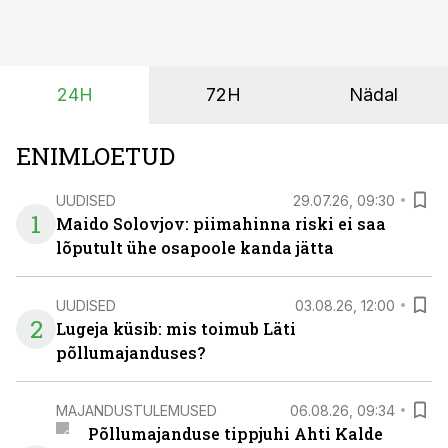
hooajalisi töötippe, ootamatuid lisatöid või asendada
ajutiselt rivist välja langenud tehnikat, ja seda ilma suuri
investeeringuid tegemata. Baltic Agro masinarent tagab
vajaliku traktori ja lisavarustuse just siis, kui töömaht
24H
72H
Nädal
on suurim ning iga töötund on oluline.
ENIMLOETUD
UUDISED
29.07.26, 09:30
1
Maido Solovjov: piimahinna riski ei saa
lõputult ühe osapoole kanda jätta
UUDISED
03.08.26, 12:00
2
Lugeja küsib: mis toimub Läti
põllumajanduses?
MAJANDUSTULEMUSED
06.08.26, 09:34
Põllumajanduse tippjuhi Ahti Kalde