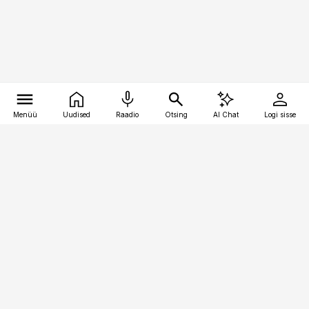
Menüü
Uudised
Raadio
Otsing
AI Chat
Logi sisse
Vana-Lõuna 39/1, 19094 Tallinn
(+372) 667 0111
pollumajandus@pollumajandus.ee
Telli
Reklaam
Firmast