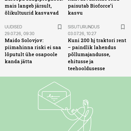
mais langeb järsult,
paisutab Bioforce’i
õlikultuurid kasvavad
kasvu
ST
UUDISED
SISUTURUNDUS
29.07.26, 09:30
03.07.26, 10:27
Maido Solovjov:
Kuni 200 hj traktori rent
piimahinna riski ei saa
– paindlik lahendus
lõputult ühe osapoole
põllumajandusse,
kanda jätta
ehitusse ja
teehooldusesse