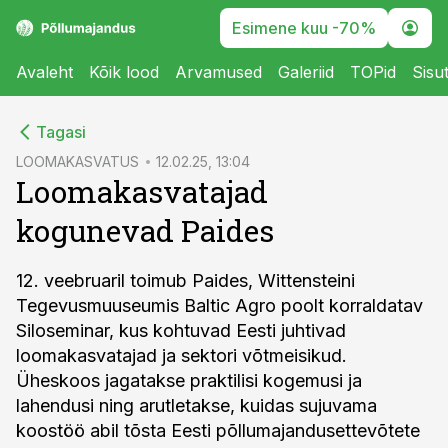
Esimene kuu -70%
Avaleht
Kõik lood
Arvamused
Galeriid
TOPid
Sisu
cebook
cebook
Tagasi
Twitter)
Twitter)
LOOMAKASVATUS
12.02.25, 13:04
Loomakasvatajad
kedIn
kedIn
kogunevad Paides
ail
ail
k
k
12. veebruaril toimub Paides, Wittensteini
Tegevusmuuseumis Baltic Agro poolt korraldatav
Siloseminar, kus kohtuvad Eesti juhtivad
loomakasvatajad ja sektori võtmeisikud.
Üheskoos jagatakse praktilisi kogemusi ja
lahendusi ning arutletakse, kuidas sujuvama
koostöö abil tõsta Eesti põllumajandusettevõtete