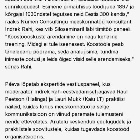
sünnikodudest. Esimene piimaühisus loodi juba 1897 ja
kõrgajal 1930ndatel tegutses neid Eestis 300 kandis,”
rääkis Nümen Consultingu meeskonnatöö konsultant
Indrek Rahi, kes viib Siloseminaril läbi tiimitöö paneeli.
"Koostööoskuste arendamine on nagu kehaline
treening. Midagi ei tule iseenesest. Koostööle peab
tähelepanu pöörama, seda analüüsima, tundma
inimeste ootusi ja leida õiged viisid selle arendamiseks,”
sõnas Rahi.
Päeva lõpetab ekspertide vestluspaneel, kus
moderaator Indrek Rahi eestvedamisel jagavad Raul
Peetson (Halinga) ja Lauri Mukk (Kaiu LT) praktilisi
näiteid, kuidas tõhus meeskonnatöö ja selge
kommunikatsioon on viinud paremate tulemusteni
nende ettevõtetes. Arutelu keskendub edulugudele ja
praktilistele soovitustele, kuidas tugevdada koostööd
organisatsioonis.