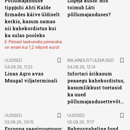
Põllumajanduse
Lugeja küsib: mis
tippjuhi Ahti Kalde
toimub Läti
firmades käive üldiselt
põllumajanduses?
kerkis, kasum samas
nii kahekordistus kui
ka sulas pooleks
E-Piimast laekumata piimaraha
on enam kui 1,2 miljonit eurot
UUDISED
MAJANDUSTULEMUSED
04.08.26, 11:23
04.08.26, 12:14
Linas Agro avas
Infortari ärikasum
Muugal viljaterminali
peaaegu kahekordistus,
kasumlikkust toetasid
ka uued
põllumajandusettevõtted
UUDISED
UUDISED
03.08.26, 09:15
05.08.26, 11:17
Euroopa saagiprognoos:
Rahvusvaheline fond