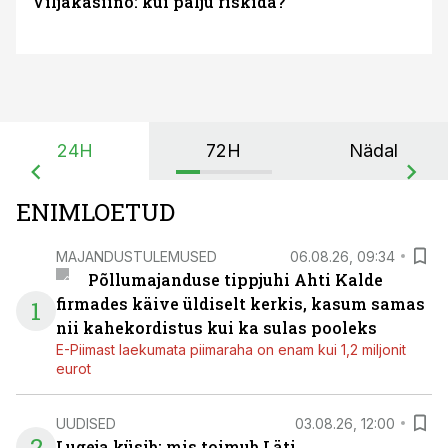
Viljakasiino: kui palju riskida?
24H
72H
Nädal
ENIMLOETUD
MAJANDUSTULEMUSED
06.08.26, 09:34
Põllumajanduse tippjuhi Ahti Kalde
firmades käive üldiselt kerkis, kasum samas
1
nii kahekordistus kui ka sulas pooleks
E-Piimast laekumata piimaraha on enam kui 1,2 miljonit
eurot
UUDISED
03.08.26, 12:00
2
Lugeja küsib: mis toimub Läti