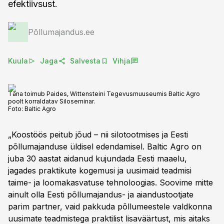
efektiivsust.
Põllumajandus.ee
Kuula
Jaga
Salvesta
Vihja
Täna toimub Paides, Wittensteini Tegevusmuuseumis Baltic Agro
poolt korraldatav Siloseminar.
Foto:
Baltic Agro
„Koostöös peitub jõud – nii silotootmises ja Eesti
põllumajanduse üldisel edendamisel. Baltic Agro on
juba 30 aastat aidanud kujundada Eesti maaelu,
jagades praktikute kogemusi ja uusimaid teadmisi
taime- ja loomakasvatuse tehnoloogias. Soovime mitte
ainult olla Eesti põllumajandus- ja aiandustootjate
parim partner, vaid pakkuda põllumeestele valdkonna
uusimate teadmistega praktilist lisaväärtust, mis aitaks