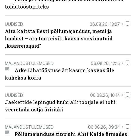
toidutöösturiteks
UUDISED
06.08.26, 13:27
Aita kaitsta Eesti põllumajandust, metsi ja
loodust – ära too reisilt kaasa soovimatuid
„kaasreisijaid“
MAJANDUSTULEMUSED
06.08.26, 12:15
Arke Lihatööstuse ärikasum kasvas üle
kaheksa korra
UUDISED
06.08.26, 10:14
Jaekettide lepingud luubi all: tootjale ei tohi
veeretada ostja äririski
MAJANDUSTULEMUSED
06.08.26, 09:34
Põllumajanduse tippjuhi Ahti Kalde firmades