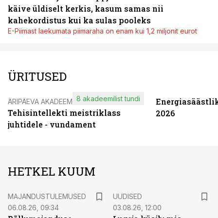
käive üldiselt kerkis, kasum samas nii
kahekordistus kui ka sulas pooleks
E-Piimast laekumata piimaraha on enam kui 1,2 miljonit eurot
ÜRITUSED
8 akadeemilist tundi
Energiasäästli
ÄRIPÄEVA AKADEEMIA
Tehisintellekti meistriklass
2026
juhtidele - vundament
HETKEL KUUM
MAJANDUSTULEMUSED
UUDISED
06.08.26, 09:34
03.08.26, 12:00