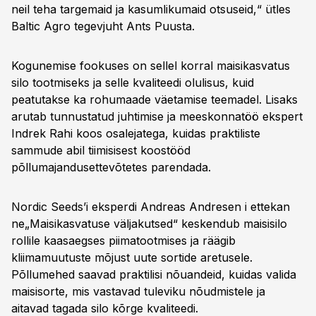
neil teha targemaid ja kasumlikumaid otsuseid,“ ütles
Baltic Agro tegevjuht Ants Puusta.
Kogunemise fookuses on sellel korral maisikasvatus
silo tootmiseks ja selle kvaliteedi olulisus, kuid
peatutakse ka rohumaade väetamise teemadel. Lisaks
arutab tunnustatud juhtimise ja meeskonnatöö ekspert
Indrek Rahi koos osalejatega, kuidas praktiliste
sammude abil tiimisisest koostööd
põllumajandusettevõtetes parendada.
Nordic Seeds’i eksperdi Andreas Andresen i ettekan
ne„Maisikasvatuse väljakutsed“ keskendub maisisilo
rollile kaasaegses piimatootmises ja räägib
kliimamuutuste mõjust uute sortide aretusele.
Põllumehed saavad praktilisi nõuandeid, kuidas valida
maisisorte, mis vastavad tuleviku nõudmistele ja
aitavad tagada silo kõrge kvaliteedi.