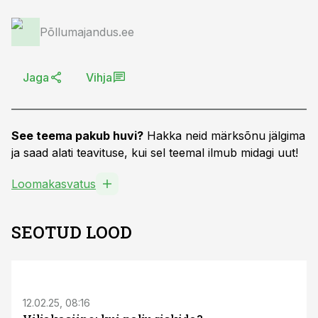
Põllumajandus.ee
Jaga
Vihja
See teema pakub huvi?
Hakka neid märksõnu jälgima
ja saad alati teavituse, kui sel teemal ilmub midagi uut!
Loomakasvatus
SEOTUD LOOD
12.02.25, 08:16