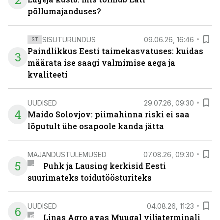
põllumajanduses?
SISUTURUNDUS
09.06.26, 16:46
ST
Paindlikkus Eesti taimekasvatuses: kuidas
3
määrata ise saagi valmimise aega ja
kvaliteeti
UUDISED
29.07.26, 09:30
4
Maido Solovjov: piimahinna riski ei saa
lõputult ühe osapoole kanda jätta
MAJANDUSTULEMUSED
07.08.26, 09:30
5
Puhk ja Lausing kerkisid Eesti
suurimateks toidutöösturiteks
UUDISED
04.08.26, 11:23
6
Linas Agro avas Muugal viljaterminali