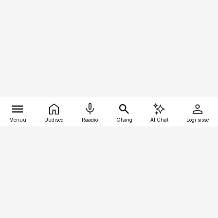
Menüü
Uudised
Raadio
Otsing
AI Chat
Logi sisse
Vana-Lõuna 39/1, 19094 Tallinn
(+372) 667 0111
pollumajandus@pollumajandus.ee