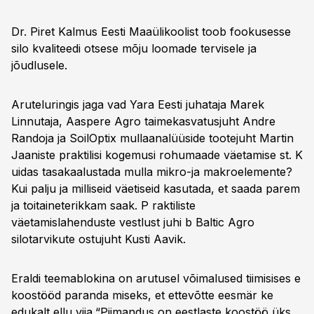
Dr. Piret Kalmus Eesti Maaülikoolist toob fookusesse
silo kvaliteedi otsese mõju loomade tervisele ja
jõudlusele.
Aruteluringis jaga vad Yara Eesti juhataja Marek
Linnutaja, Aaspere Agro taimekasvatusjuht Andre
Randoja ja SoilOptix mullaanalüüside tootejuht Martin
Jaaniste praktilisi kogemusi rohumaade väetamise st. K
uidas tasakaalustada mulla mikro-ja makroelemente?
Kui palju ja milliseid väetiseid kasutada, et saada parem
ja toitaineterikkam saak. P raktiliste
väetamislahenduste vestlust juhi b Baltic Agro
silotarvikute ostujuht Kusti Aavik.
Eraldi teemablokina on arutusel võimalused tiimisises e
koostööd paranda miseks, et ettevõtte eesmär ke
edukalt ellu viia.“Piimandus on eestlaste koostöö üks