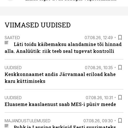
VIIMASED UUDISED
SAATED
07.08.26, 12:49
Läti toidu käibemaksu alandamine tõi hinnad
alla. Analüütik: riik teeb seal tugevat kontrolli
UUDISED
07.08.26, 10:35
Keskkonnaamet andis Järvamaal eriload kahe
karu küttimiseks
UUDISED
07.08.26, 10:31
Eluaseme kaaslaenust saab MES-i püsiv meede
MAJANDUSTULEMUSED
07.08.26, 09:30
Puhk ja Lausing kerkisid Eesti suurimateks