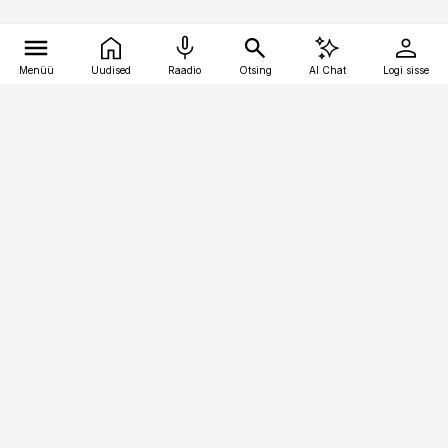
Menüü
Uudised
Raadio
Otsing
AI Chat
Logi sisse
Vana-Lõuna 39/1, 19094 Tallinn
(+372) 667 0111
pollumajandus@pollumajandus.ee
Telli
Reklaam
Firmast
Sisu kasutamisõigused
Ajakirjaniku
eetikakoodeks
Üldtingimused
Privaatsustingimused
Küpsiste poliitika
KKK