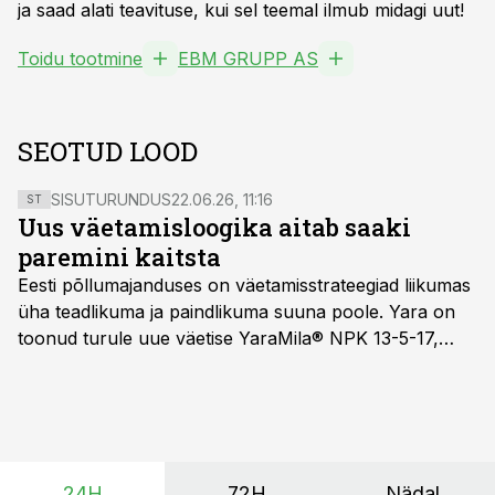
ja saad alati teavituse, kui sel teemal ilmub midagi uut!
Toidu tootmine
EBM GRUPP AS
SEOTUD LOOD
SISUTURUNDUS
22.06.26, 11:16
ST
Uus väetamisloogika aitab saaki
paremini kaitsta
Eesti põllumajanduses on väetamisstrateegiad liikumas
üha teadlikuma ja paindlikuma suuna poole. Yara on
toonud turule uue väetise YaraMila® NPK 13-5-17,
mille eesmärk on mitte ainult parandada saagikust,
vaid ka muuta põllumeeste mõtteviisi väetamise
ajastuse ja koguste osas.
24H
72H
Nädal