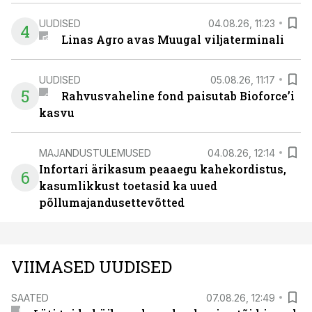
UUDISED
04.08.26, 11:23
4
Linas Agro avas Muugal viljaterminali
UUDISED
05.08.26, 11:17
5
Rahvusvaheline fond paisutab Bioforce’i
kasvu
MAJANDUSTULEMUSED
04.08.26, 12:14
Infortari ärikasum peaaegu kahekordistus,
6
kasumlikkust toetasid ka uued
põllumajandusettevõtted
VIIMASED UUDISED
SAATED
07.08.26, 12:49