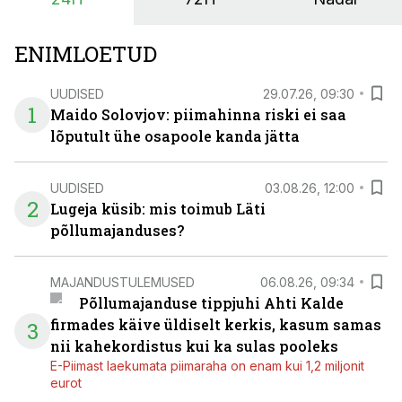
ENIMLOETUD
UUDISED
29.07.26, 09:30
1
Maido Solovjov: piimahinna riski ei saa
lõputult ühe osapoole kanda jätta
UUDISED
03.08.26, 12:00
2
Lugeja küsib: mis toimub Läti
põllumajanduses?
MAJANDUSTULEMUSED
06.08.26, 09:34
Põllumajanduse tippjuhi Ahti Kalde
firmades käive üldiselt kerkis, kasum samas
3
nii kahekordistus kui ka sulas pooleks
E-Piimast laekumata piimaraha on enam kui 1,2 miljonit
eurot