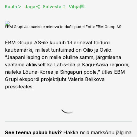
Kuula
Jaga
Salvesta
Vihja
EBM Grupi Jaapanisse mineva toiduõli pudel.
Foto:
EBM Grupp AS
EBM Grupp AS-ile kuulub 13 erinevat toiduõli
kaubamärki, millest tuntuimad on Oilio ja Ovilo.
“Jaapani leping on meile oluline samm, järgmisena
vaatame aktiivselt ka Lähis-Ida ja Kagu-Aasia regiooni,
näiteks Lõuna-Korea ja Singapuri poole,” ütles EBM
Grupi ekspordi projektijuht Valeria Belikova
pressiteates.
See teema pakub huvi?
Hakka neid märksõnu jälgima