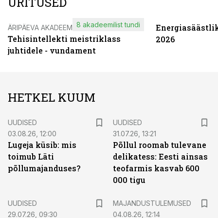
ÜRITUSED
8 akadeemilist tundi
Energiasäästli
ÄRIPÄEVA AKADEEMIA
Tehisintellekti meistriklass
2026
juhtidele - vundament
HETKEL KUUM
UUDISED
UUDISED
03.08.26, 12:00
31.07.26, 13:21
Lugeja küsib: mis
Põllul roomab tulevane
toimub Läti
delikatess: Eesti ainsas
põllumajanduses?
teofarmis kasvab 600
000 tigu
UUDISED
MAJANDUSTULEMUSED
29.07.26, 09:30
04.08.26, 12:14