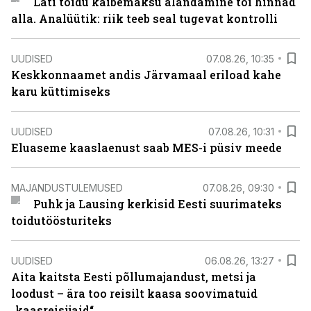
Läti toidu käibemaksu alandamine tõi hinnad
alla. Analüütik: riik teeb seal tugevat kontrolli
UUDISED
07.08.26, 10:35
Keskkonnaamet andis Järvamaal eriload kahe
karu küttimiseks
UUDISED
07.08.26, 10:31
Eluaseme kaaslaenust saab MES-i püsiv meede
MAJANDUSTULEMUSED
07.08.26, 09:30
Puhk ja Lausing kerkisid Eesti suurimateks
toidutöösturiteks
UUDISED
06.08.26, 13:27
Aita kaitsta Eesti põllumajandust, metsi ja
loodust – ära too reisilt kaasa soovimatuid
„kaasreisijaid“