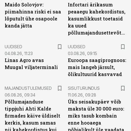
Maido Solovjov:
Infortari ärikasum
piimahinna riski ei saa
peaaegu kahekordistus,
lõputult ühe osapoole
kasumlikkust toetasid
kanda jätta
ka uued
põllumajandusettevõtted
UUDISED
UUDISED
04.08.26, 11:23
03.08.26, 09:15
Linas Agro avas
Euroopa saagiprognoos:
Muugal viljaterminali
mais langeb järsult,
õlikultuurid kasvavad
ST
MAJANDUSTULEMUSED
SISUTURUNDUS
06.08.26, 09:34
11.06.26, 09:28
Põllumajanduse
Üks seisakupäev võib
tippjuhi Ahti Kalde
maksta üle 30 000 euro:
firmades käive üldiselt
miks tasub kombain
kerkis, kasum samas
enne hooaega
nii kahekordistus kui
põhjalikult üle vaadata