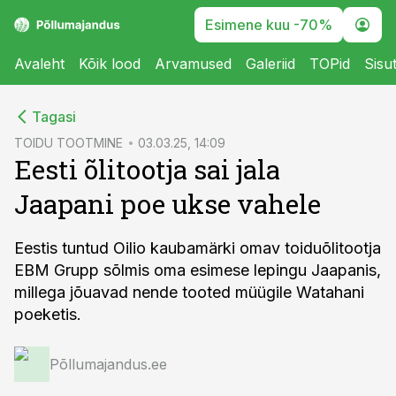
Esimene kuu -70%
Avaleht
Kõik lood
Arvamused
Galeriid
TOPid
Sisu
cebook
Tagasi
Twitter)
TOIDU TOOTMINE
03.03.25, 14:09
Eesti õlitootja sai jala
kedIn
Jaapani poe ukse vahele
ail
k
Eestis tuntud Oilio kaubamärki omav toiduõlitootja
EBM Grupp sõlmis oma esimese lepingu Jaapanis,
millega jõuavad nende tooted müügile Watahani
poeketis.
Põllumajandus.ee