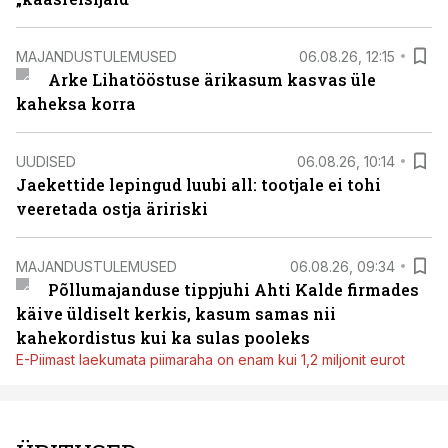
MAJANDUSTULEMUSED
06.08.26, 12:15
Arke Lihatööstuse ärikasum kasvas üle
kaheksa korra
UUDISED
06.08.26, 10:14
Jaekettide lepingud luubi all: tootjale ei tohi
veeretada ostja äririski
MAJANDUSTULEMUSED
06.08.26, 09:34
Põllumajanduse tippjuhi Ahti Kalde firmades
käive üldiselt kerkis, kasum samas nii
kahekordistus kui ka sulas pooleks
E-Piimast laekumata piimaraha on enam kui 1,2 miljonit eurot