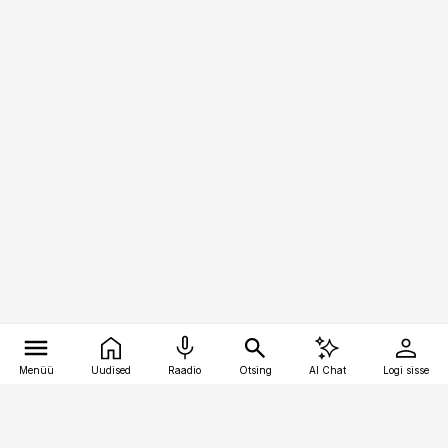
Menüü
Uudised
Raadio
Otsing
AI Chat
Logi sisse