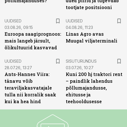
põllumajanduses?
uued piirid ja tugevdab
tootjate positsiooni
UUDISED
UUDISED
03.08.26, 09:15
04.08.26, 11:23
Euroopa saagiprognoos:
Linas Agro avas
mais langeb järsult,
Muugal viljaterminali
õlikultuurid kasvavad
ST
UUDISED
SISUTURUNDUS
28.07.26, 13:27
03.07.26, 10:27
Ants-Hannes Viira:
Kuni 200 hj traktori rent
tänavu võib
– paindlik lahendus
teraviljakasvatajale
põllumajandusse,
tulla nii korralik saak
ehitusse ja
kui ka hea hind
teehooldusesse