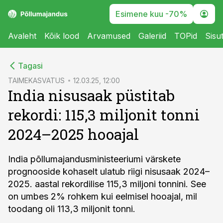
Esimene kuu -70%
Avaleht
Kõik lood
Arvamused
Galeriid
TOPid
Sisu
cebook
Tagasi
Twitter)
TAIMEKASVATUS
12.03.25, 12:00
India nisusaak püstitab
kedIn
rekordi: 115,3 miljonit tonni
ail
2024–2025 hooajal
k
India põllumajandusministeeriumi värskete
prognooside kohaselt ulatub riigi nisusaak 2024–
2025. aastal rekordilise 115,3 miljoni tonnini. See
on umbes 2% rohkem kui eelmisel hooajal, mil
toodang oli 113,3 miljonit tonni.