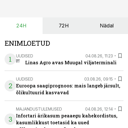
saagi kättesaamine ja realiseerimine toimub sageli väga
lühikese ajavahemiku jooksul – kõigest 2-4 nädalaga.
24H
72H
Nädal
ENIMLOETUD
UUDISED
04.08.26, 11:23
1
Linas Agro avas Muugal viljaterminali
UUDISED
03.08.26, 09:15
2
Euroopa saagiprognoos: mais langeb järsult,
õlikultuurid kasvavad
MAJANDUSTULEMUSED
04.08.26, 12:14
Infortari ärikasum peaaegu kahekordistus,
3
kasumlikkust toetasid ka uued