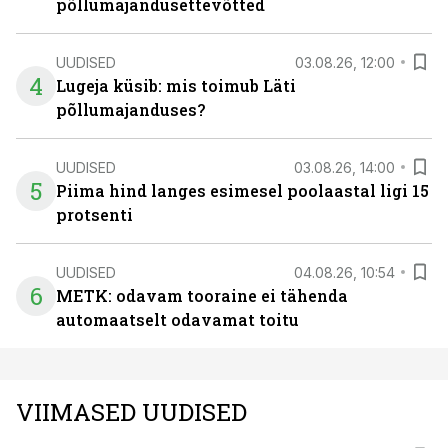
põllumajandusettevõtted
UUDISED
03.08.26, 12:00
4
Lugeja küsib: mis toimub Läti
põllumajanduses?
UUDISED
03.08.26, 14:00
5
Piima hind langes esimesel poolaastal ligi 15
protsenti
UUDISED
04.08.26, 10:54
6
METK: odavam tooraine ei tähenda
automaatselt odavamat toitu
VIIMASED UUDISED