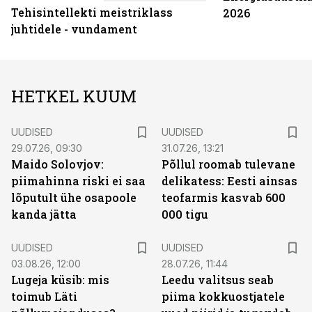
Tehisintellekti meistriklass
2026
juhtidele - vundament
HETKEL KUUM
UUDISED
UUDISED
29.07.26, 09:30
31.07.26, 13:21
Maido Solovjov:
Põllul roomab tulevane
piimahinna riski ei saa
delikatess: Eesti ainsas
lõputult ühe osapoole
teofarmis kasvab 600
kanda jätta
000 tigu
UUDISED
UUDISED
03.08.26, 12:00
28.07.26, 11:44
Lugeja küsib: mis
Leedu valitsus seab
toimub Läti
piima kokkuostjatele