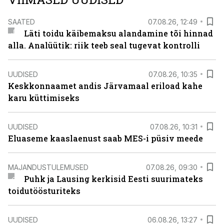
SAATED
07.08.26, 12:49
Läti toidu käibemaksu alandamine tõi hinnad
alla. Analüütik: riik teeb seal tugevat kontrolli
UUDISED
07.08.26, 10:35
Keskkonnaamet andis Järvamaal eriload kahe
karu küttimiseks
UUDISED
07.08.26, 10:31
Eluaseme kaaslaenust saab MES-i püsiv meede
MAJANDUSTULEMUSED
07.08.26, 09:30
Puhk ja Lausing kerkisid Eesti suurimateks
toidutöösturiteks
UUDISED
06.08.26, 13:27