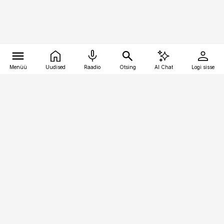
Menüü
Uudised
Raadio
Otsing
AI Chat
Logi sisse
Vana-Lõuna 39/1, 19094 Tallinn
(+372) 667 0111
pollumajandus@pollumajandus.ee
Telli
Reklaam
Firmast
Sisu kasutamisõigused
Ajakirjaniku
eetikakoodeks