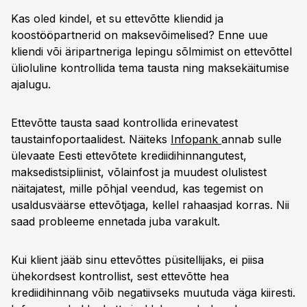
Kas oled kindel, et su ettevõtte kliendid ja
koostööpartnerid on maksevõimelised? Enne uue
kliendi või äripartneriga lepingu sõlmimist on ettevõttel
ülioluline kontrollida tema tausta ning maksekäitumise
ajalugu.
Ettevõtte tausta saad kontrollida erinevatest
taustainfoportaalidest. Näiteks
Infopank
annab sulle
ülevaate Eesti ettevõtete krediidihinnangutest,
maksedistsipliinist, võlainfost ja muudest olulistest
näitajatest, mille põhjal veendud, kas tegemist on
usaldusväärse ettevõtjaga, kellel rahaasjad korras. Nii
saad probleeme ennetada juba varakult.
Kui klient jääb sinu ettevõttes püsitellijaks, ei piisa
ühekordsest kontrollist, sest ettevõtte hea
krediidihinnang võib negatiivseks muutuda väga kiiresti.