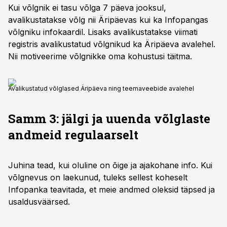
Kui võlgnik ei tasu võlga 7 päeva jooksul,
avalikustatakse võlg nii Äripäevas kui ka Infopangas
võlgniku infokaardil. Lisaks avalikustatakse viimati
registris avalikustatud võlgnikud ka Äripäeva avalehel.
Nii motiveerime võlgnikke oma kohustusi täitma.
Avalikustatud võlglased Äripäeva ning teemaveebide avalehel
Samm 3: jälgi ja uuenda võlglaste
andmeid regulaarselt
Juhina tead, kui oluline on õige ja ajakohane info. Kui
võlgnevus on laekunud, tuleks sellest koheselt
Infopanka teavitada, et meie andmed oleksid täpsed ja
usaldusväärsed.