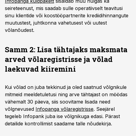
Infopanga kuldpakett
sisaldab muu hulgas ka
seireteenust, mis saadab sulle operatiivselt teavitusi
sinu klientide või koostööpartnerite krediidihinnangute
muutustest, juhtkonna vahetusest või uutest
võlanõudest.
Samm 2: Lisa tähtajaks maksmata
arved võlaregistrisse ja võlad
laekuvad kiiremini
Kui võlad on juba tekkinud ja oled saatnud võlgnikule
mitmeid meeldetuletusi ning arve tähtajast on möödas
vähemalt 30 päeva, siis soovitame lisada need
võlgnevused
Infopanga võlaregistrisse
. Seejärel
tegeleb Infopank juba ise võlgnikuga edasi. Pärast
detailide kontrollimist saadame talle nõudekirja.