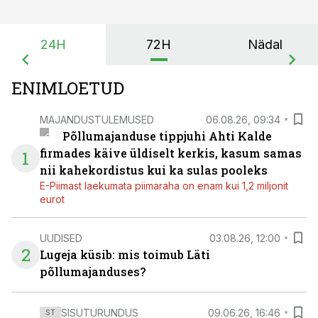
24H
72H
Nädal
ENIMLOETUD
MAJANDUSTULEMUSED
06.08.26, 09:34
Põllumajanduse tippjuhi Ahti Kalde
firmades käive üldiselt kerkis, kasum samas
1
nii kahekordistus kui ka sulas pooleks
E-Piimast laekumata piimaraha on enam kui 1,2 miljonit
eurot
UUDISED
03.08.26, 12:00
2
Lugeja küsib: mis toimub Läti
põllumajanduses?
SISUTURUNDUS
09.06.26, 16:46
ST