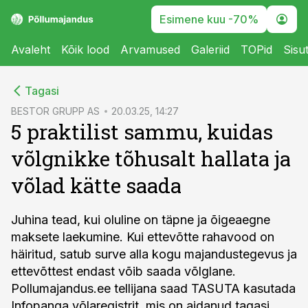
Esimene kuu -70%
Avaleht
Kõik lood
Arvamused
Galeriid
TOPid
Sisu
cebook
cebook
Tagasi
Twitter)
Twitter)
BESTOR GRUPP AS
20.03.25, 14:27
5 praktilist sammu, kuidas
kedIn
kedIn
võlgnikke tõhusalt hallata ja
ail
ail
võlad kätte saada
k
k
Juhina tead, kui oluline on täpne ja õigeaegne
maksete laekumine. Kui ettevõtte rahavood on
häiritud, satub surve alla kogu majandustegevus ja
ettevõttest endast võib saada võlglane.
Pollumajandus.ee tellijana saad TASUTA kasutada
Infopanga võlaregistrit
, mis on aidanud tagasi