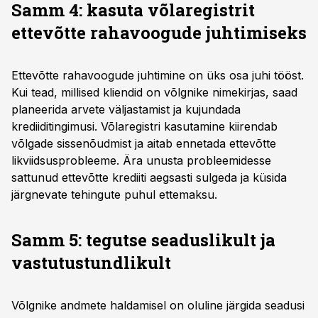
Samm 4: kasuta võlaregistrit
ettevõtte rahavoogude juhtimiseks
Ettevõtte rahavoogude juhtimine on üks osa juhi tööst.
Kui tead, millised kliendid on võlgnike nimekirjas, saad
planeerida arvete väljastamist ja kujundada
krediiditingimusi. Võlaregistri kasutamine kiirendab
võlgade sissenõudmist ja aitab ennetada ettevõtte
likviidsusprobleeme. Ära unusta probleemidesse
sattunud ettevõtte krediiti aegsasti sulgeda ja küsida
järgnevate tehingute puhul ettemaksu.
Samm 5: tegutse seaduslikult ja
vastutustundlikult
Võlgnike andmete haldamisel on oluline järgida seadusi