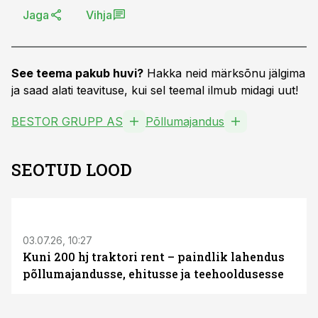
Jaga
Vihja
See teema pakub huvi?
Hakka neid märksõnu jälgima
ja saad alati teavituse, kui sel teemal ilmub midagi uut!
BESTOR GRUPP AS
Põllumajandus
SEOTUD LOOD
ST
03.07.26, 10:27
Kuni 200 hj traktori rent – paindlik lahendus
põllumajandusse, ehitusse ja teehooldusesse