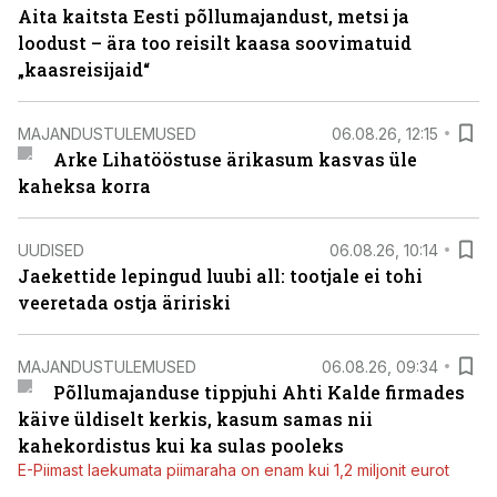
Aita kaitsta Eesti põllumajandust, metsi ja
loodust – ära too reisilt kaasa soovimatuid
„kaasreisijaid“
MAJANDUSTULEMUSED
06.08.26, 12:15
Arke Lihatööstuse ärikasum kasvas üle
kaheksa korra
UUDISED
06.08.26, 10:14
Jaekettide lepingud luubi all: tootjale ei tohi
veeretada ostja äririski
MAJANDUSTULEMUSED
06.08.26, 09:34
Põllumajanduse tippjuhi Ahti Kalde firmades
käive üldiselt kerkis, kasum samas nii
kahekordistus kui ka sulas pooleks
E-Piimast laekumata piimaraha on enam kui 1,2 miljonit eurot