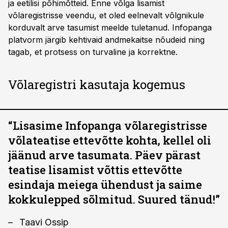
ja eetilisi põhimõtteid. Enne võlga lisamist
võlaregistrisse veendu, et oled eelnevalt võlgnikule
korduvalt arve tasumist meelde tuletanud. Infopanga
platvorm järgib kehtivaid andmekaitse nõudeid ning
tagab, et protsess on turvaline ja korrektne.
Võlaregistri kasutaja kogemus
“Lisasime Infopanga võlaregistrisse
võlateatise ettevõtte kohta, kellel oli
jäänud arve tasumata. Päev pärast
teatise lisamist võttis ettevõtte
esindaja meiega ühendust ja saime
kokkulepped sõlmitud. Suured tänud!”
Taavi Ossip