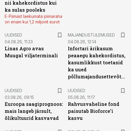
nii kahekordistus kui
ka sulas pooleks
E-Piimast laekumata piimaraha
on enam kui 1,2 miljonit eurot
UUDISED
MAJANDUSTULEMUSED
04.08.26, 11:23
04.08.26, 12:14
Linas Agro avas
Infortari ärikasum
Muugal viljaterminali
peaaegu kahekordistus,
kasumlikkust toetasid
ka uued
põllumajandusettevõtted
UUDISED
UUDISED
03.08.26, 09:15
05.08.26, 11:17
Euroopa saagiprognoos:
Rahvusvaheline fond
mais langeb järsult,
paisutab Bioforce’i
õlikultuurid kasvavad
kasvu
ST