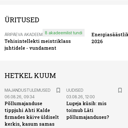
ÜRITUSED
8 akadeemilist tundi
Energiasäästli
ÄRIPÄEVA AKADEEMIA
Tehisintellekti meistriklass
2026
juhtidele - vundament
HETKEL KUUM
MAJANDUSTULEMUSED
UUDISED
06.08.26, 09:34
03.08.26, 12:00
Põllumajanduse
Lugeja küsib: mis
tippjuhi Ahti Kalde
toimub Läti
firmades käive üldiselt
põllumajanduses?
kerkis, kasum samas