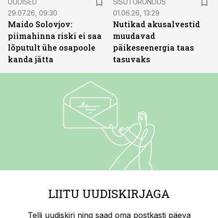
UUDISED
SISUTURUNDUS
29.07.26, 09:30
01.06.26, 13:29
Maido Solovjov:
Nutikad akusalvestid
piimahinna riski ei saa
muudavad
lõputult ühe osapoole
päikeseenergia taas
kanda jätta
tasuvaks
LIITU UUDISKIRJAGA
Telli uudiskiri ning saad oma postkasti päeva