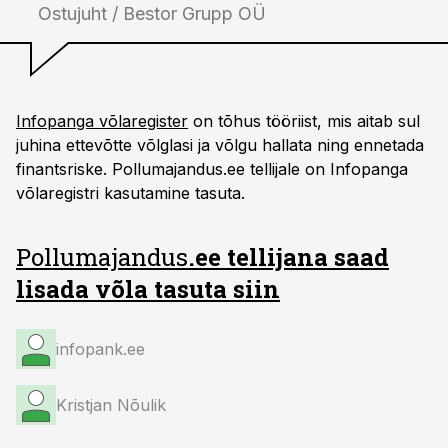
Ostujuht / Bestor Grupp OÜ
Infopanga võlaregister
on tõhus tööriist, mis aitab sul
juhina ettevõtte võlglasi ja võlgu hallata ning ennetada
finantsriske. Pollumajandus.ee tellijale on Infopanga
võlaregistri kasutamine tasuta.
Pollumajandus
.ee tellijana saad
lisada võla tasuta siin
infopank.ee
Kristjan Nõulik