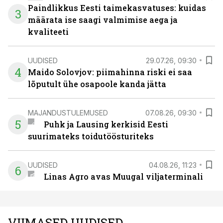
Paindlikkus Eesti taimekasvatuses: kuidas
3
määrata ise saagi valmimise aega ja
kvaliteeti
UUDISED
29.07.26, 09:30
4
Maido Solovjov: piimahinna riski ei saa
lõputult ühe osapoole kanda jätta
MAJANDUSTULEMUSED
07.08.26, 09:30
5
Puhk ja Lausing kerkisid Eesti
suurimateks toidutöösturiteks
UUDISED
04.08.26, 11:23
6
Linas Agro avas Muugal viljaterminali
VIIMASED UUDISED