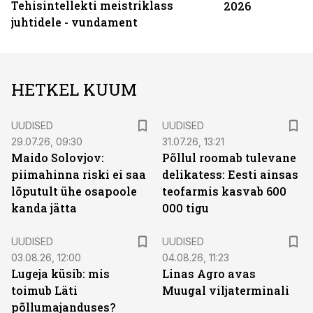
Tehisintellekti meistriklass
2026
juhtidele - vundament
HETKEL KUUM
UUDISED
UUDISED
29.07.26, 09:30
31.07.26, 13:21
Maido Solovjov:
Põllul roomab tulevane
piimahinna riski ei saa
delikatess: Eesti ainsas
lõputult ühe osapoole
teofarmis kasvab 600
kanda jätta
000 tigu
UUDISED
UUDISED
03.08.26, 12:00
04.08.26, 11:23
Lugeja küsib: mis
Linas Agro avas
toimub Läti
Muugal viljaterminali
põllumajanduses?