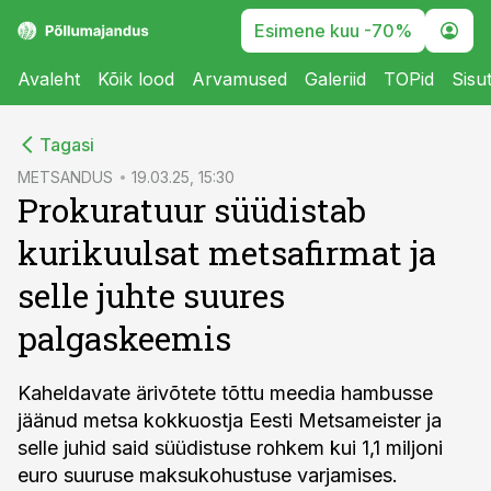
Esimene kuu -70%
Avaleht
Kõik lood
Arvamused
Galeriid
TOPid
Sisu
cebook
Tagasi
Twitter)
METSANDUS
19.03.25, 15:30
Prokuratuur süüdistab
kedIn
kurikuulsat metsafirmat ja
ail
selle juhte suures
k
palgaskeemis
Kaheldavate ärivõtete tõttu meedia hambusse
jäänud metsa kokkuostja Eesti Metsameister ja
selle juhid said süüdistuse rohkem kui 1,1 miljoni
euro suuruse maksukohustuse varjamises.