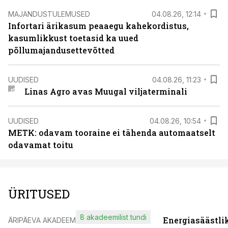
MAJANDUSTULEMUSED
04.08.26, 12:14
Infortari ärikasum peaaegu kahekordistus,
kasumlikkust toetasid ka uued
põllumajandusettevõtted
UUDISED
04.08.26, 11:23
Linas Agro avas Muugal viljaterminali
UUDISED
04.08.26, 10:54
METK: odavam tooraine ei tähenda automaatselt
odavamat toitu
ÜRITUSED
8 akadeemilist tundi
Energiasäästli
ÄRIPÄEVA AKADEEMIA