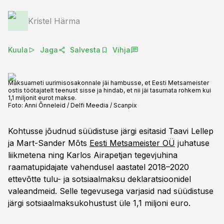
Kristel Härma
Kuula
Jaga
Salvesta
Vihja
Maksuameti uurimisosakonnale jäi hambusse, et Eesti Metsameister
ostis töötajatelt teenust sisse ja hindab, et nii jäi tasumata rohkem kui
1,1 miljonit eurot makse.
Foto:
Anni Õnneleid / Delfi Meedia / Scanpix
Kohtusse jõudnud süüdistuse järgi esitasid Taavi Lellep
ja Mart-Sander Mõts
Eesti Metsameister OÜ
juhatuse
liikmetena ning Karlos Airapetjan tegevjuhina
raamatupidajate vahendusel aastatel 2018–2020
ettevõtte tulu- ja sotsiaalmaksu deklaratsioonidel
valeandmeid. Selle tegevusega varjasid nad süüdistuse
järgi sotsiaalmaksukohustust üle 1,1 miljoni euro.