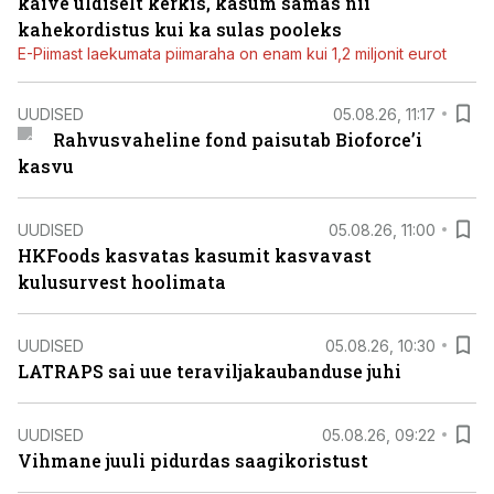
käive üldiselt kerkis, kasum samas nii
kahekordistus kui ka sulas pooleks
E-Piimast laekumata piimaraha on enam kui 1,2 miljonit eurot
UUDISED
05.08.26, 11:17
Rahvusvaheline fond paisutab Bioforce’i
kasvu
UUDISED
05.08.26, 11:00
HKFoods kasvatas kasumit kasvavast
kulusurvest hoolimata
UUDISED
05.08.26, 10:30
LATRAPS sai uue teraviljakaubanduse juhi
UUDISED
05.08.26, 09:22
Vihmane juuli pidurdas saagikoristust