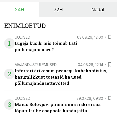
24H
72H
Nädal
ENIMLOETUD
UUDISED
03.08.26, 12:00
1
Lugeja küsib: mis toimub Läti
põllumajanduses?
MAJANDUSTULEMUSED
04.08.26, 12:14
Infortari ärikasum peaaegu kahekordistus,
2
kasumlikkust toetasid ka uued
põllumajandusettevõtted
UUDISED
29.07.26, 09:30
3
Maido Solovjov: piimahinna riski ei saa
lõputult ühe osapoole kanda jätta