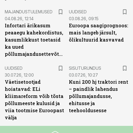
MAJANDUSTULEMUSED
UUDISED
04.08.26, 12:14
03.08.26, 09:15
Infortari ärikasum
Euroopa saagiprognoos:
peaaegu kahekordistus,
mais langeb järsult,
kasumlikkust toetasid
õlikultuurid kasvavad
ka uued
põllumajandusettevõtted
ST
UUDISED
SISUTURUNDUS
30.07.26, 12:00
03.07.26, 10:27
Väetisetootjad
Kuni 200 hj traktori rent
hoiatavad: ELi
– paindlik lahendus
kliimareform võib tõsta
põllumajandusse,
põllumeeste kulusid ja
ehitusse ja
viia tootmise Euroopast
teehooldusesse
välja