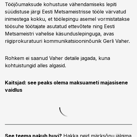
Tööjõumaksude kohustuse vähendamiseks lepiti
süüdistuse järgi Eesti Metsameistrisse tööle värvatud
inimestega kokku, et töölepingu asemel vormistatakse
töösuhe töötajate asutatud ettevõtete ning Eesti
Metsameistri vahelise käsunduslepinguga, avas
riigiprokuratuuri kommunikatsiooninõunik Gerli Vaher.
Rohkem ei saanud Vaher detaile jagada, kuna
kohtuistungid alles algasid.
Kaitsjad: see peaks olema maksuameti majasisene
vaidlus
See teema pakub huvi?
Hakka neid märksõnu jälgima