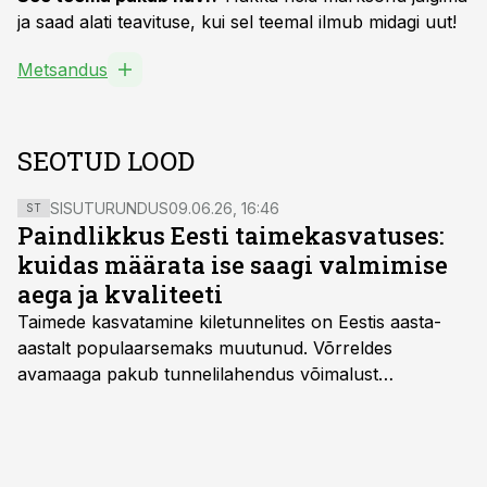
ja saad alati teavituse, kui sel teemal ilmub midagi uut!
Metsandus
SEOTUD LOOD
SISUTURUNDUS
09.06.26, 16:46
ST
Paindlikkus Eesti taimekasvatuses:
kuidas määrata ise saagi valmimise
aega ja kvaliteeti
Taimede kasvatamine kiletunnelites on Eestis aasta-
aastalt populaarsemaks muutunud. Võrreldes
avamaaga pakub tunnelilahendus võimalust
saagikoristuse algust kuni kahe nädala võrra
varasemaks tuua või hoopis hilisemaks lükata. Hästi
planeerides on tänu sellele võimalik saada ka saagi
eest turul kõrgemat hinda.