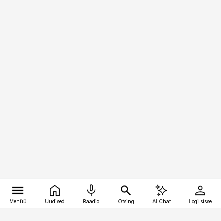
Menüü
Uudised
Raadio
Otsing
AI Chat
Logi sisse