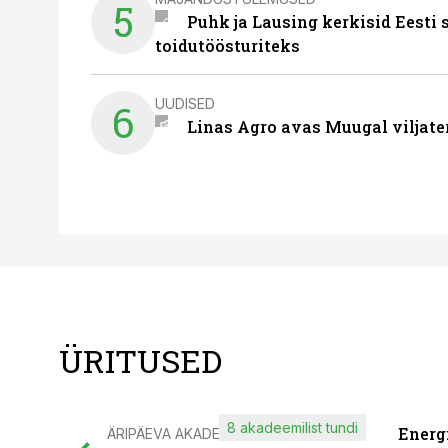
5
Puhk ja Lausing kerkisid Eesti
toidutöösturiteks
UUDISED
6
Linas Agro avas Muugal viljate
ÜRITUSED
8 akadeemilist tundi
Energ
ÄRIPÄEVA AKADEEMIA