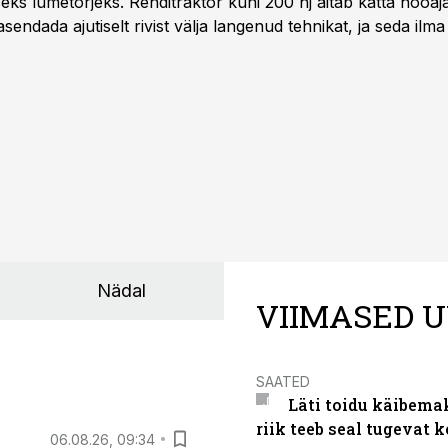
iseks lumetõrjeks. Renditraktor kuni 200 hj aitab katta hooajal
asendada ajutiselt rivist välja langenud tehnikat, ja seda ilm
asinarent tagab vajaliku traktori ja lisavarustuse just siis,
line.
Nädal
VIIMASED U
SAATED
Läti toidu käibema
riik teeb seal tugevat k
06.08.26, 09:34