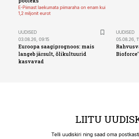
pooleks
E-Piimast laekumata piimaraha on enam kui
1,2 miljonit eurot
UUDISED
UUDISED
03.08.26, 09:15
05.08.26, 11
Euroopa saagiprognoos: mais
Rahvusva
langeb järsult, õlikultuurid
Bioforce
kasvavad
LIITU UUDIS
Telli uudiskiri ning saad oma postkas