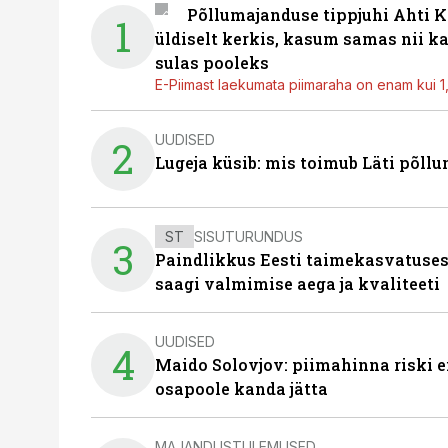
Põllumajanduse tippjuhi Ahti K
1
üldiselt kerkis, kasum samas nii k
sulas pooleks
E-Piimast laekumata piimaraha on enam kui 1,2
UUDISED
2
Lugeja küsib: mis toimub Läti põll
ST
SISUTURUNDUS
3
Paindlikkus Eesti taimekasvatuses
saagi valmimise aega ja kvaliteeti
UUDISED
4
Maido Solovjov: piimahinna riski ei
osapoole kanda jätta
MAJANDUSTULEMUSED