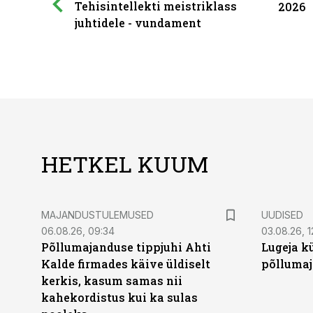
Tehisintellekti meistriklass
2026
juhtidele - vundament
HETKEL KUUM
MAJANDUSTULEMUSED
UUDISED
06.08.26, 09:34
03.08.26, 1
Põllumajanduse tippjuhi Ahti
Lugeja kü
Kalde firmades käive üldiselt
põllumaj
kerkis, kasum samas nii
kahekordistus kui ka sulas