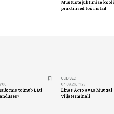
Muutuste juhtimise kooli
praktilised tööriistad
UUDISED
2:00
04.08.26, 11:23
sib: mis toimub Läti
Linas Agro avas Muugal
anduses?
viljaterminali