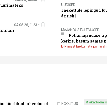
UUDISED
 suurimateks
Jaekettide lepingud luub
äririski
04.08.26, 11:23
MAJANDUSTULEMUSED
rminali
Põllumajanduse tip
kerkis, kasum samas ni
E-Piimast laekumata piimaraha
8 akadeemilis
iasäästlikud lahendused
IT KOOLITUS