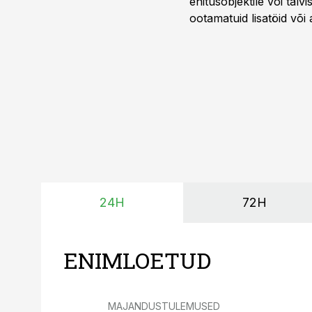
ehitusobjektile või talv
ootamatuid lisatöid või 
tegemata. Baltic Agro m
ning iga töötund on olu
24H
72H
ENIMLOETUD
MAJANDUSTULEMUSED