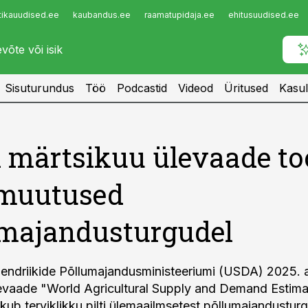
tikauudised.ee
kaubandus.ee
raamatupidaja.ee
ehitusuudised.ee
Infopank
Radar
Sisuturundus
Töö
Podcastid
Videod
Üritused
Kasul
märtsikuu ülevaade to
 muutused
majandusturgudel
endriikide Põllumajandusministeeriumi (USDA) 2025. 
evaade "World Agricultural Supply and Demand Estima
b terviklikku pilti ülemaailmsetest põllumajandusturg