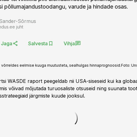
usi põllumajandustoodangu, varude ja hindade osas.
 Sander-Sõrmus
ndus.ee juht
Jaga
Salvesta
Vihja
d võrreldes eelmise kuuga muutusteta, sealhulgas hinnaprognoosid.
Foto:
Un
si WASDE raport peegeldab nii USA-siseseid kui ka globaa
mis võivad mõjutada turuosaliste otsuseid ning suunata toot
trateegiaid järgmiste kuude jooksul.