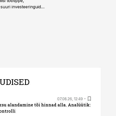
isi töötippe,
a suuri investeeringuid
 kui töömaht on suurim
UDISED
07.08.26, 12:49
ksu alandamine tõi hinnad alla. Analüütik:
ontrolli