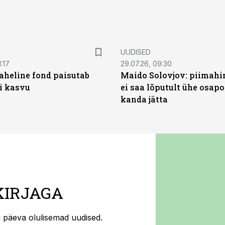
UUDISED
:17
29.07.26, 09:30
heline fond paisutab
Maido Solovjov: piimahi
’i kasvu
ei saa lõputult ühe osapo
kanda jätta
KIRJAGA
ti päeva olulisemad uudised.