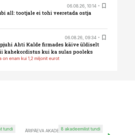
06.08.26, 10:14
i all: tootjale ei tohi veeretada ostja
06.08.26, 09:34
pjuhi Ahti Kalde firmades käive üldiselt
i kahekordistus kui ka sulas pooleks
 on enam kui 1,2 miljonit eurot
t tundi
8 akadeemilist tundi
ÄRIPÄEVA AKADEEMIA
IT KOOLIT