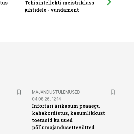
tus -
Tehisintellekti meistriklass
Muutuste
juhtidele - vundament
praktilis
MAJANDUSTULEMUSED
04.08.26, 12:14
Infortari ärikasum peaaegu
kahekordistus, kasumlikkust
toetasid ka uued
põllumajandusettevõtted