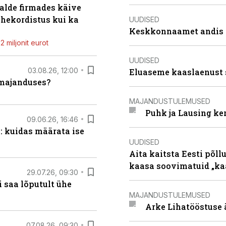
alde firmades käive
ahekordistus kui ka
UUDISED
Keskkonnaamet andis J
 miljonit eurot
UUDISED
03.08.26, 12:00
Eluaseme kaaslaenust 
umajanduses?
MAJANDUSTULEMUSED
Puhk ja Lausing ke
09.06.26, 16:46
: kuidas määrata ise
UUDISED
Aita kaitsta Eesti põllu
kaasa soovimatuid „kaa
29.07.26, 09:30
 saa lõputult ühe
MAJANDUSTULEMUSED
Arke Lihatööstuse 
07.08.26, 09:30