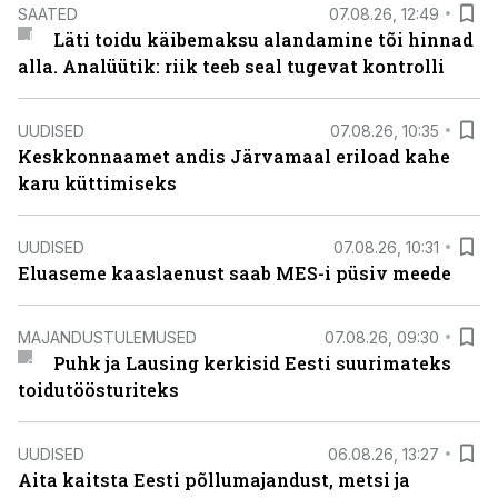
SAATED
07.08.26, 12:49
Läti toidu käibemaksu alandamine tõi hinnad
alla. Analüütik: riik teeb seal tugevat kontrolli
UUDISED
07.08.26, 10:35
Keskkonnaamet andis Järvamaal eriload kahe
karu küttimiseks
UUDISED
07.08.26, 10:31
Eluaseme kaaslaenust saab MES-i püsiv meede
MAJANDUSTULEMUSED
07.08.26, 09:30
Puhk ja Lausing kerkisid Eesti suurimateks
toidutöösturiteks
UUDISED
06.08.26, 13:27
Aita kaitsta Eesti põllumajandust, metsi ja