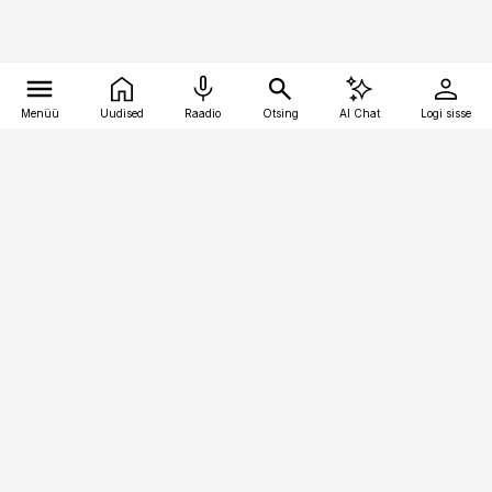
Menüü
Uudised
Raadio
Otsing
AI Chat
Logi sisse
Vana-Lõuna 39/1, 19094 Tallinn
(+372) 667 0111
pollumajandus@pollumajandus.ee
Telli
Reklaam
Firmast
Sisu kasutamisõigused
Ajakirjaniku
eetikakoodeks
Üldtingimused
Privaatsustingimused