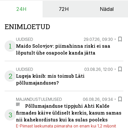
24H
72H
Nädal
ENIMLOETUD
UUDISED
29.07.26, 09:30
1
Maido Solovjov: piimahinna riski ei saa
lõputult ühe osapoole kanda jätta
UUDISED
03.08.26, 12:00
2
Lugeja küsib: mis toimub Läti
põllumajanduses?
MAJANDUSTULEMUSED
06.08.26, 09:34
Põllumajanduse tippjuhi Ahti Kalde
firmades käive üldiselt kerkis, kasum samas
3
nii kahekordistus kui ka sulas pooleks
E-Piimast laekumata piimaraha on enam kui 1,2 miljonit