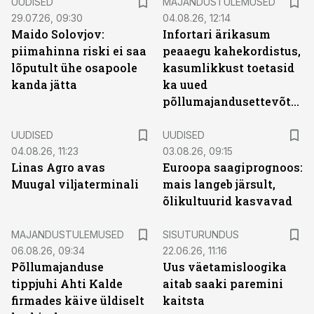
UUDISED
MAJANDUSTULEMUSED
29.07.26, 09:30
04.08.26, 12:14
Maido Solovjov:
Infortari ärikasum
piimahinna riski ei saa
peaaegu kahekordistus,
lõputult ühe osapoole
kasumlikkust toetasid
kanda jätta
ka uued
põllumajandusettevõtted
UUDISED
UUDISED
04.08.26, 11:23
03.08.26, 09:15
Linas Agro avas
Euroopa saagiprognoos:
Muugal viljaterminali
mais langeb järsult,
õlikultuurid kasvavad
ST
MAJANDUSTULEMUSED
SISUTURUNDUS
06.08.26, 09:34
22.06.26, 11:16
Põllumajanduse
Uus väetamisloogika
tippjuhi Ahti Kalde
aitab saaki paremini
firmades käive üldiselt
kaitsta