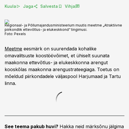
Kuula
Jaga
Salvesta
Vihja
Regionaal- ja Põllumajandusministeerium muutis meetme „Atraktiivne
piirkondlik ettevõtlus- ja elukeskkond“ tingimusi.
Foto:
Pexels
Meetme
eesmärk on suurendada kohalike
omavalitsuste koostöövõimet, et ühiselt suunata
maakonna ettevõtlus- ja elukeskkonna arengut
kooskõlas maakonna arengustrateegiaga. Toetus on
mõeldud piirkondadele väljaspool Harjumaad ja Tartu
linna.
See teema pakub huvi?
Hakka neid märksõnu jälgima