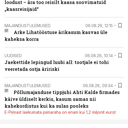
loodust – ära too reisilt kaasa soovimatuid
„kaasreisijaid“
MAJANDUSTULEMUSED
06.08.26, 12:15
Arke Lihatööstuse ärikasum kasvas üle
kaheksa korra
UUDISED
06.08.26, 10:14
Jaekettide lepingud luubi all: tootjale ei tohi
veeretada ostja äririski
MAJANDUSTULEMUSED
06.08.26, 09:34
Põllumajanduse tippjuhi Ahti Kalde firmades
käive üldiselt kerkis, kasum samas nii
kahekordistus kui ka sulas pooleks
E-Piimast laekumata piimaraha on enam kui 1,2 miljonit eurot