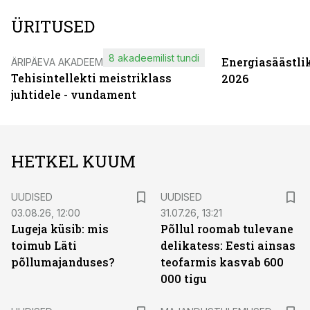
ÜRITUSED
8 akadeemilist tundi
Energiasäästli
ÄRIPÄEVA AKADEEMIA
Tehisintellekti meistriklass
2026
juhtidele - vundament
HETKEL KUUM
UUDISED
UUDISED
03.08.26, 12:00
31.07.26, 13:21
Lugeja küsib: mis
Põllul roomab tulevane
toimub Läti
delikatess: Eesti ainsas
põllumajanduses?
teofarmis kasvab 600
000 tigu