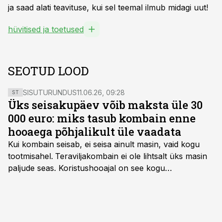
ja saad alati teavituse, kui sel teemal ilmub midagi uut!
hüvitised ja toetused
SEOTUD LOOD
SISUTURUNDUS
11.06.26, 09:28
ST
Üks seisakupäev võib maksta üle 30
000 euro: miks tasub kombain enne
hooaega põhjalikult üle vaadata
Kui kombain seisab, ei seisa ainult masin, vaid kogu
tootmisahel.
Teraviljakombain ei ole lihtsalt üks masin
paljude seas. Koristushooajal on see kogu
tootmisprotsessi kõige kriitilisem lüli. Kui külv,
taimekaitse ja väetamine jaotuvad kuude peale, siis
saagi kättesaamine ja realiseerimine toimub sageli väga
lühikese ajavahemiku jooksul – kõigest 2-4 nädalaga.