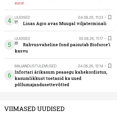
eurot
UUDISED
04.08.26, 11:23
4
Linas Agro avas Muugal viljaterminali
UUDISED
05.08.26, 11:17
5
Rahvusvaheline fond paisutab Bioforce’i
kasvu
MAJANDUSTULEMUSED
04.08.26, 12:14
Infortari ärikasum peaaegu kahekordistus,
6
kasumlikkust toetasid ka uued
põllumajandusettevõtted
VIIMASED UUDISED