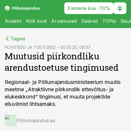
Esimene kuu -70%
Avaleht
Kõik lood
Arvamused
Galeriid
TOPid
Sisu
cebook
Tagasi
Twitter)
HÜVITISED JA TOETUSED
05.05.25, 08:07
Muutusid piirkondliku
kedIn
arendustoetuse tingimused
ail
k
Regionaal- ja Põllumajandusministeerium muutis
meetme „Atraktiivne piirkondlik ettevõtlus- ja
elukeskkond“ tingimusi, et muuta projektide
elluviimist lihtsamaks.
Põllumajandus.ee