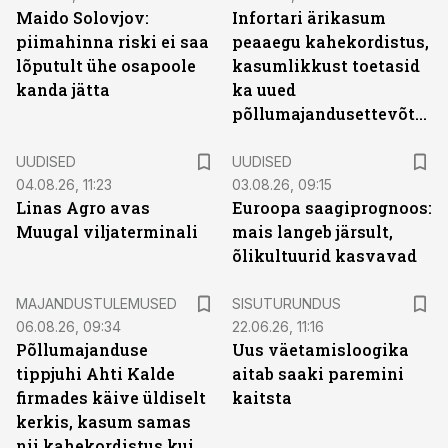
Maido Solovjov:
Infortari ärikasum
piimahinna riski ei saa
peaaegu kahekordistus,
lõputult ühe osapoole
kasumlikkust toetasid
kanda jätta
ka uued
põllumajandusettevõtted
UUDISED
UUDISED
04.08.26, 11:23
03.08.26, 09:15
Linas Agro avas
Euroopa saagiprognoos:
Muugal viljaterminali
mais langeb järsult,
õlikultuurid kasvavad
ST
MAJANDUSTULEMUSED
SISUTURUNDUS
06.08.26, 09:34
22.06.26, 11:16
Põllumajanduse
Uus väetamisloogika
tippjuhi Ahti Kalde
aitab saaki paremini
firmades käive üldiselt
kaitsta
kerkis, kasum samas
nii kahekordistus kui