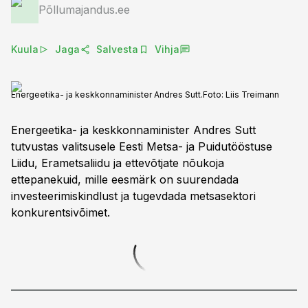
Põllumajandus.ee
Kuula
Jaga
Salvesta
Vihja
Energeetika- ja keskkonnaminister Andres Sutt.
Foto:
Liis Treimann
Energeetika- ja keskkonnaminister Andres Sutt
tutvustas valitsusele Eesti Metsa- ja Puidutööstuse
Liidu, Erametsaliidu ja ettevõtjate nõukoja
ettepanekuid, mille eesmärk on suurendada
investeerimiskindlust ja tugevdada metsasektori
konkurentsivõimet.