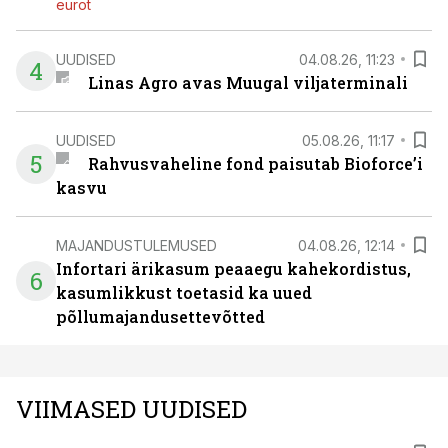
eurot
UUDISED
04.08.26, 11:23
4
Linas Agro avas Muugal viljaterminali
UUDISED
05.08.26, 11:17
5
Rahvusvaheline fond paisutab Bioforce’i
kasvu
MAJANDUSTULEMUSED
04.08.26, 12:14
Infortari ärikasum peaaegu kahekordistus,
6
kasumlikkust toetasid ka uued
põllumajandusettevõtted
VIIMASED UUDISED