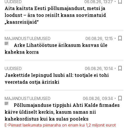
UUDISED
06.08.26, 13:27
Aita kaitsta Eesti põllumajandust, metsi ja
loodust – ära too reisilt kaasa soovimatuid
„kaasreisijaid“
MAJANDUSTULEMUSED
06.08.26, 12:15
Arke Lihatööstuse ärikasum kasvas üle
kaheksa korra
UUDISED
06.08.26, 10:14
Jaekettide lepingud luubi all: tootjale ei tohi
veeretada ostja äririski
MAJANDUSTULEMUSED
06.08.26, 09:34
Põllumajanduse tippjuhi Ahti Kalde firmades
käive üldiselt kerkis, kasum samas nii
kahekordistus kui ka sulas pooleks
E-Piimast laekumata piimaraha on enam kui 1,2 miljonit eurot