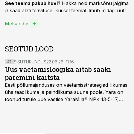
See teema pakub huvi?
Hakka neid märksõnu jälgima
ja saad alati teavituse, kui sel teemal ilmub midagi uut!
Metsandus
SEOTUD LOOD
SISUTURUNDUS
22.06.26, 11:16
ST
Uus väetamisloogika aitab saaki
paremini kaitsta
Eesti põllumajanduses on väetamisstrateegiad liikumas
üha teadlikuma ja paindlikuma suuna poole. Yara on
toonud turule uue väetise YaraMila® NPK 13-5-17,
mille eesmärk on mitte ainult parandada saagikust,
vaid ka muuta põllumeeste mõtteviisi väetamise
ajastuse ja koguste osas.