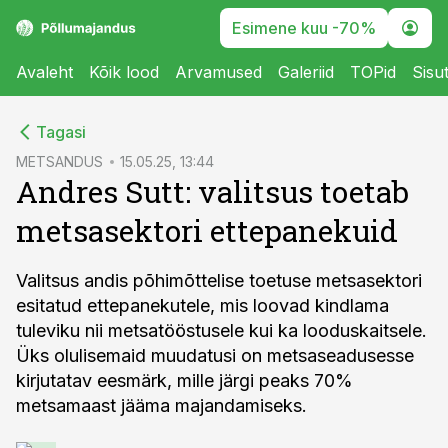
Esimene kuu -70%
Avaleht
Kõik lood
Arvamused
Galeriid
TOPid
Sisu
cebook
Tagasi
Twitter)
METSANDUS
15.05.25, 13:44
Andres Sutt: valitsus toetab
kedIn
metsasektori ettepanekuid
ail
k
Valitsus andis põhimõttelise toetuse metsasektori
esitatud ettepanekutele, mis loovad kindlama
tuleviku nii metsatööstusele kui ka looduskaitsele.
Üks olulisemaid muudatusi on metsaseadusesse
kirjutatav eesmärk, mille järgi peaks 70%
metsamaast jääma majandamiseks.