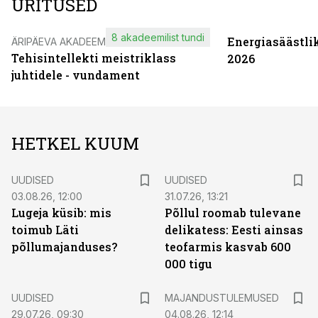
ÜRITUSED
8 akadeemilist tundi
Energiasäästli
ÄRIPÄEVA AKADEEMIA
Tehisintellekti meistriklass
2026
juhtidele - vundament
HETKEL KUUM
UUDISED
UUDISED
03.08.26, 12:00
31.07.26, 13:21
Lugeja küsib: mis
Põllul roomab tulevane
toimub Läti
delikatess: Eesti ainsas
põllumajanduses?
teofarmis kasvab 600
000 tigu
UUDISED
MAJANDUSTULEMUSED
29.07.26, 09:30
04.08.26, 12:14