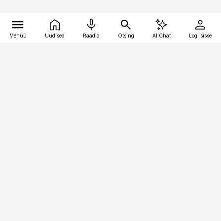
Menüü
Uudised
Raadio
Otsing
AI Chat
Logi sisse
Vana-Lõuna 39/1, 19094 Tallinn
(+372) 667 0111
pollumajandus@pollumajandus.ee
Telli
Reklaam
Firmast
Sisu kasutamisõigused
Ajakirjaniku
eetikakoodeks
Üldtingimused
Privaatsustingimused
Küpsiste poliitika
KKK