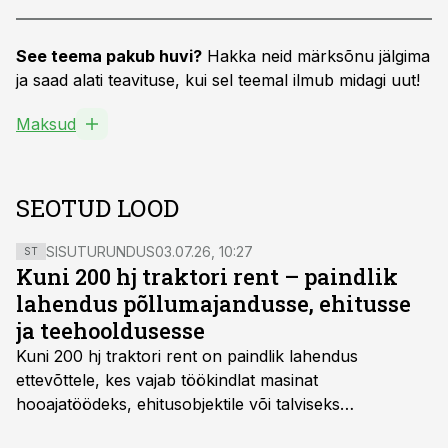
See teema pakub huvi?
Hakka neid märksõnu jälgima
ja saad alati teavituse, kui sel teemal ilmub midagi uut!
Maksud
SEOTUD LOOD
SISUTURUNDUS
03.07.26, 10:27
ST
Kuni 200 hj traktori rent – paindlik
lahendus põllumajandusse, ehitusse
ja teehooldusesse
Kuni 200 hj traktori rent
on paindlik lahendus
ettevõttele, kes vajab töökindlat masinat
hooajatöödeks, ehitusobjektile või talviseks
lumetõrjeks. Renditraktor kuni 200 hj aitab katta