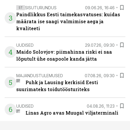
SISUTURUNDUS
09.06.26, 16:46
ST
Paindlikkus Eesti taimekasvatuses: kuidas
3
määrata ise saagi valmimise aega ja
kvaliteeti
UUDISED
29.07.26, 09:30
4
Maido Solovjov: piimahinna riski ei saa
lõputult ühe osapoole kanda jätta
MAJANDUSTULEMUSED
07.08.26, 09:30
5
Puhk ja Lausing kerkisid Eesti
suurimateks toidutöösturiteks
UUDISED
04.08.26, 11:23
6
Linas Agro avas Muugal viljaterminali