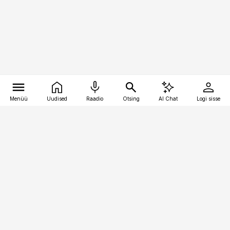
Menüü
Uudised
Raadio
Otsing
AI Chat
Logi sisse
Vana-Lõuna 39/1, 19094 Tallinn
(+372) 667 0111
pollumajandus@pollumajandus.ee
Telli
Reklaam
Firmast