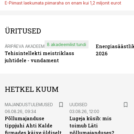
E-Piimast laekumata piimaraha on enam kui 1,2 miljonit eurot
ÜRITUSED
8 akadeemilist tundi
Energiasäästli
ÄRIPÄEVA AKADEEMIA
Tehisintellekti meistriklass
2026
juhtidele - vundament
HETKEL KUUM
MAJANDUSTULEMUSED
UUDISED
06.08.26, 09:34
03.08.26, 12:00
Põllumajanduse
Lugeja küsib: mis
tippjuhi Ahti Kalde
toimub Läti
firmades käive üldiselt
põllumajanduses?