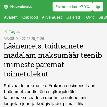
Esimene kuu -70%
Avaleht
Kõik lood
Arvamused
Galeriid
TOPid
Sisu
cebook
Tagasi
Twitter)
MAKSUD
22.05.25, 11:26
Läänemets: toiduainete
kedIn
madalam maksumäär teenib
ail
inimeste paremat
k
toimetulekut
Sotsiaaldemokraatliku Erakonna esimees Lauri
Läänemets andis täna riigikogule üle
käibemaksuseaduse muutmise eelnõu, mis
langetab juur- ja köögiviljade, piima-, liha-,