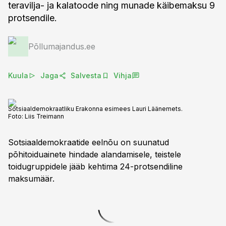
teravilja- ja kalatoode ning munade käibemaksu 9
protsendile.
Põllumajandus.ee
Kuula
Jaga
Salvesta
Vihja
Sotsiaaldemokraatliku Erakonna esimees Lauri Läänemets.
Foto:
Liis Treimann
Sotsiaaldemokraatide eelnõu on suunatud
põhitoiduainete hindade alandamisele, teistele
toidugruppidele jääb kehtima 24-protsendiline
maksumäär.