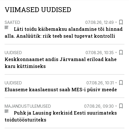
VIIMASED UUDISED
SAATED
07.08.26, 12:49
Läti toidu käibemaksu alandamine tõi hinnad
alla. Analüütik: riik teeb seal tugevat kontrolli
UUDISED
07.08.26, 10:35
Keskkonnaamet andis Järvamaal eriload kahe
karu küttimiseks
UUDISED
07.08.26, 10:31
Eluaseme kaaslaenust saab MES-i püsiv meede
MAJANDUSTULEMUSED
07.08.26, 09:30
Puhk ja Lausing kerkisid Eesti suurimateks
toidutöösturiteks