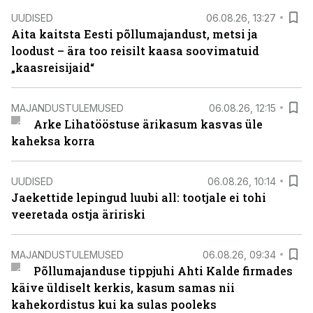
UUDISED
06.08.26, 13:27
Aita kaitsta Eesti põllumajandust, metsi ja
loodust – ära too reisilt kaasa soovimatuid
„kaasreisijaid“
MAJANDUSTULEMUSED
06.08.26, 12:15
Arke Lihatööstuse ärikasum kasvas üle
kaheksa korra
UUDISED
06.08.26, 10:14
Jaekettide lepingud luubi all: tootjale ei tohi
veeretada ostja äririski
MAJANDUSTULEMUSED
06.08.26, 09:34
Põllumajanduse tippjuhi Ahti Kalde firmades
käive üldiselt kerkis, kasum samas nii
kahekordistus kui ka sulas pooleks