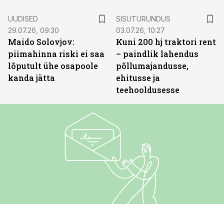
ST
UUDISED
SISUTURUNDUS
29.07.26, 09:30
03.07.26, 10:27
Maido Solovjov:
Kuni 200 hj traktori rent
piimahinna riski ei saa
– paindlik lahendus
lõputult ühe osapoole
põllumajandusse,
kanda jätta
ehitusse ja
teehooldusesse