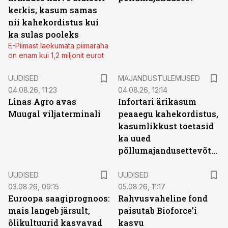
kerkis, kasum samas
nii kahekordistus kui
ka sulas pooleks
E-Piimast laekumata piimaraha
on enam kui 1,2 miljonit eurot
UUDISED
MAJANDUSTULEMUSED
04.08.26, 11:23
04.08.26, 12:14
Linas Agro avas
Infortari ärikasum
Muugal viljaterminali
peaaegu kahekordistus,
kasumlikkust toetasid
ka uued
põllumajandusettevõtted
UUDISED
UUDISED
03.08.26, 09:15
05.08.26, 11:17
Euroopa saagiprognoos:
Rahvusvaheline fond
mais langeb järsult,
paisutab Bioforce’i
õlikultuurid kasvavad
kasvu