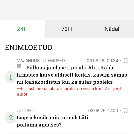
hooajalisi töötippe, ootamatuid lisatöid või asendada
ajutiselt rivist välja langenud tehnikat, ja seda ilma suuri
investeeringuid tegemata. Baltic Agro masinarent tagab
vajaliku traktori ja lisavarustuse just siis, kui töömaht
24H
72H
Nädal
on suurim ning iga töötund on oluline.
ENIMLOETUD
MAJANDUSTULEMUSED
06.08.26, 09:34
Põllumajanduse tippjuhi Ahti Kalde
firmades käive üldiselt kerkis, kasum samas
1
nii kahekordistus kui ka sulas pooleks
E-Piimast laekumata piimaraha on enam kui 1,2 miljonit
eurot
UUDISED
03.08.26, 12:00
2
Lugeja küsib: mis toimub Läti
põllumajanduses?