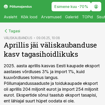
Esimene kuu -70%
Avaleht
Kõik lood
Arvamused
Galeriid
TOPid
Sisu
cebook
Tagasi
Twitter)
VÄLISKAUBANDUS
09.06.25, 10:08
Aprillis jäi väliskaubanduse
kedIn
kasv tagasihoidlikuks
ail
k
2025. aasta aprillis kasvas Eesti kaupade eksport
aastases võrdluses 3% ja import 1%, kuid
kuuvõrdluses toimus langus.
Põllumajandussaaduste ja toidukaupade eksport
oli aprillis 204 miljonit eurot ja import 254 miljonit
eurot. Ekspertide sõnul taastub eksport tasapisi,
ent lähiajal suurt hüpet oodata ei ole.