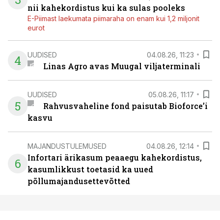
nii kahekordistus kui ka sulas pooleks
E-Piimast laekumata piimaraha on enam kui 1,2 miljonit
eurot
UUDISED
04.08.26, 11:23
4
Linas Agro avas Muugal viljaterminali
UUDISED
05.08.26, 11:17
5
Rahvusvaheline fond paisutab Bioforce’i
kasvu
MAJANDUSTULEMUSED
04.08.26, 12:14
Infortari ärikasum peaaegu kahekordistus,
6
kasumlikkust toetasid ka uued
põllumajandusettevõtted