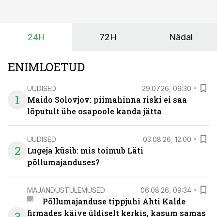
planeerides on tänu sellele võimalik saada ka saagi
eest turul kõrgemat hinda.
24H
72H
Nädal
ENIMLOETUD
UUDISED
29.07.26, 09:30
1
Maido Solovjov: piimahinna riski ei saa
lõputult ühe osapoole kanda jätta
UUDISED
03.08.26, 12:00
2
Lugeja küsib: mis toimub Läti
põllumajanduses?
MAJANDUSTULEMUSED
06.08.26, 09:34
Põllumajanduse tippjuhi Ahti Kalde
firmades käive üldiselt kerkis, kasum samas
3