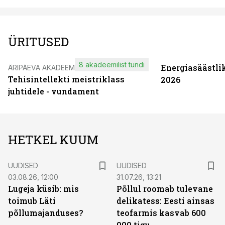
ÜRITUSED
8 akadeemilist tundi
Energiasäästli
ÄRIPÄEVA AKADEEMIA
Tehisintellekti meistriklass
2026
juhtidele - vundament
HETKEL KUUM
UUDISED
UUDISED
03.08.26, 12:00
31.07.26, 13:21
Lugeja küsib: mis
Põllul roomab tulevane
toimub Läti
delikatess: Eesti ainsas
põllumajanduses?
teofarmis kasvab 600
000 tigu