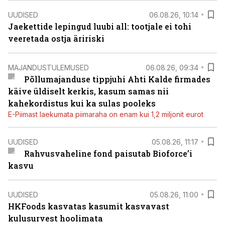
UUDISED
06.08.26, 10:14
Jaekettide lepingud luubi all: tootjale ei tohi
veeretada ostja äririski
MAJANDUSTULEMUSED
06.08.26, 09:34
Põllumajanduse tippjuhi Ahti Kalde firmades
käive üldiselt kerkis, kasum samas nii
kahekordistus kui ka sulas pooleks
E-Piimast laekumata piimaraha on enam kui 1,2 miljonit eurot
UUDISED
05.08.26, 11:17
Rahvusvaheline fond paisutab Bioforce’i
kasvu
UUDISED
05.08.26, 11:00
HKFoods kasvatas kasumit kasvavast
kulusurvest hoolimata