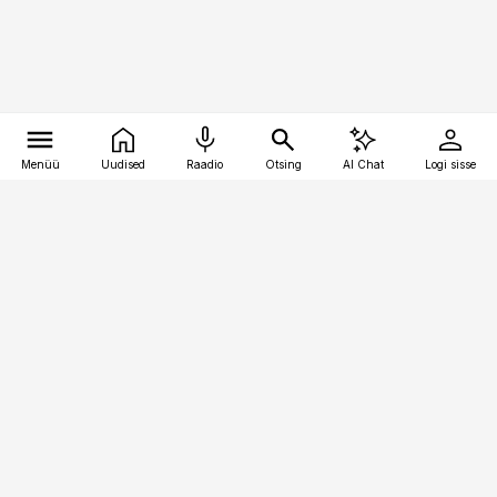
Menüü
Uudised
Raadio
Otsing
AI Chat
Logi sisse
Vana-Lõuna 39/1, 19094 Tallinn
(+372) 667 0111
pollumajandus@pollumajandus.ee
Telli
Reklaam
Firmast
Sisu kasutamisõigused
Ajakirjaniku