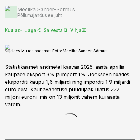
Meelika Sander-Sõrmus
Põllumajandus.ee juht
Kuula
Jaga
Salvesta
Vihja
Viljalaev Muuga sadamas.
Foto:
Meelika Sander-Sõrmus
Statistikaameti andmetel kasvas 2025. aasta aprillis
kaupade eksport 3% ja import 1%. Jooksevhindades
eksporditi kaupu 1,6 miljardi ning imporditi 1,9 miljardi
euro eest. Kaubavahetuse puudujääk ulatus 332
miljoni euroni, mis on 13 miljonit vähem kui aasta
varem.