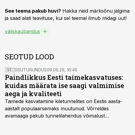
See teema pakub huvi?
Hakka neid märksõnu jälgima
ja saad alati teavituse, kui sel teemal ilmub midagi uut!
väliskaubandus
SEOTUD LOOD
SISUTURUNDUS
09.06.26, 16:46
ST
Paindlikkus Eesti taimekasvatuses:
kuidas määrata ise saagi valmimise
aega ja kvaliteeti
Taimede kasvatamine kiletunnelites on Eestis aasta-
aastalt populaarsemaks muutunud. Võrreldes
avamaaga pakub tunnelilahendus võimalust
saagikoristuse algust kuni kahe nädala võrra
varasemaks tuua või hoopis hilisemaks lükata. Hästi