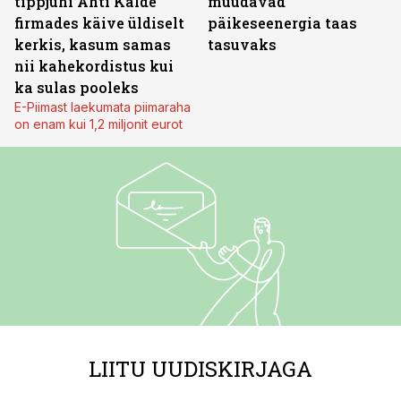
tippjuhi Ahti Kalde
muudavad
firmades käive üldiselt
päikeseenergia taas
kerkis, kasum samas
tasuvaks
nii kahekordistus kui
ka sulas pooleks
E-Piimast laekumata piimaraha
on enam kui 1,2 miljonit eurot
LIITU UUDISKIRJAGA