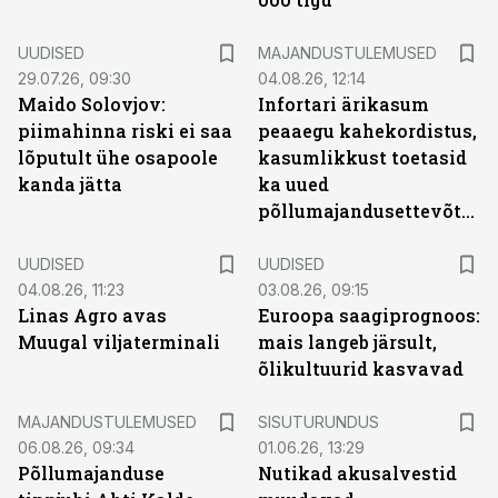
UUDISED
MAJANDUSTULEMUSED
29.07.26, 09:30
04.08.26, 12:14
Maido Solovjov:
Infortari ärikasum
piimahinna riski ei saa
peaaegu kahekordistus,
lõputult ühe osapoole
kasumlikkust toetasid
kanda jätta
ka uued
põllumajandusettevõtted
UUDISED
UUDISED
04.08.26, 11:23
03.08.26, 09:15
Linas Agro avas
Euroopa saagiprognoos:
Muugal viljaterminali
mais langeb järsult,
õlikultuurid kasvavad
ST
MAJANDUSTULEMUSED
SISUTURUNDUS
06.08.26, 09:34
01.06.26, 13:29
Põllumajanduse
Nutikad akusalvestid