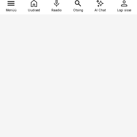
Menüü
Uudised
Raadio
Otsing
AI Chat
Logi sisse
Vana-Lõuna 39/1, 19094 Tallinn
(+372) 667 0111
pollumajandus@pollumajandus.ee
Telli
Reklaam
Firmast
Sisu kasutamisõigused
Ajakirjaniku
eetikakoodeks
Üldtingimused
Privaatsustingimused
Küpsiste poliitika
KKK
Eesti Meediaettevõtete
Eelistuste haldamine
Liit