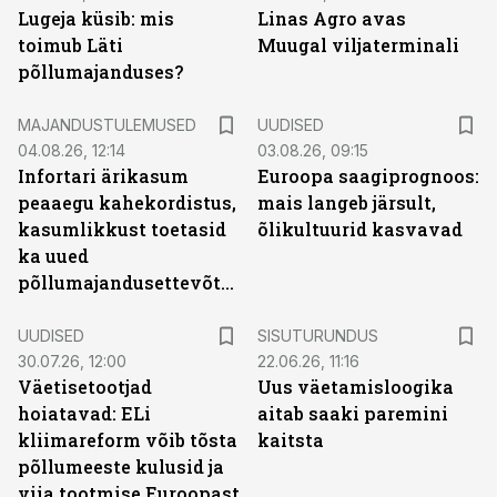
Lugeja küsib: mis
Linas Agro avas
toimub Läti
Muugal viljaterminali
põllumajanduses?
MAJANDUSTULEMUSED
UUDISED
04.08.26, 12:14
03.08.26, 09:15
Infortari ärikasum
Euroopa saagiprognoos:
peaaegu kahekordistus,
mais langeb järsult,
kasumlikkust toetasid
õlikultuurid kasvavad
ka uued
põllumajandusettevõtted
ST
UUDISED
SISUTURUNDUS
30.07.26, 12:00
22.06.26, 11:16
Väetisetootjad
Uus väetamisloogika
hoiatavad: ELi
aitab saaki paremini
kliimareform võib tõsta
kaitsta
põllumeeste kulusid ja
viia tootmise Euroopast