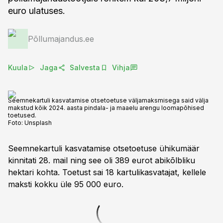
euro ulatuses.
Põllumajandus.ee
Kuula
Jaga
Salvesta
Vihja
Seemnekartuli kasvatamise otsetoetuse väljamaksmisega said välja
makstud kõik 2024. aasta pindala- ja maaelu arengu loomapõhised
toetused.
Foto:
Unsplash
Seemnekartuli kasvatamise otsetoetuse ühikumäär
kinnitati 28. mail ning see oli 389 eurot abikõlbliku
hektari kohta. Toetust sai 18 kartulikasvatajat, kellele
maksti kokku üle 95 000 euro.