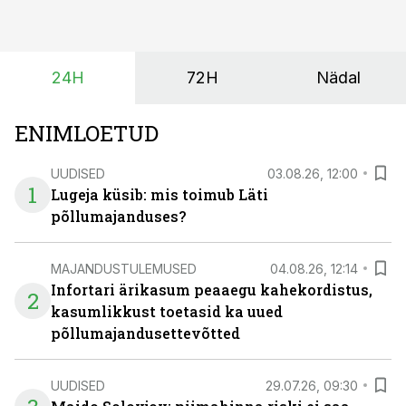
ajastuse ja koguste osas.
24H
72H
Nädal
ENIMLOETUD
UUDISED
03.08.26, 12:00
1
Lugeja küsib: mis toimub Läti
põllumajanduses?
MAJANDUSTULEMUSED
04.08.26, 12:14
Infortari ärikasum peaaegu kahekordistus,
2
kasumlikkust toetasid ka uued
põllumajandusettevõtted
UUDISED
29.07.26, 09:30