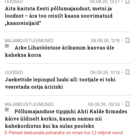
UUDISED
06.08.26, 13:27
Aita kaitsta Eesti põllumajandust, metsi ja
loodust – ära too reisilt kaasa soovimatuid
„kaasreisijaid“
MAJANDUSTULEMUSED
06.08.26, 12:15
Arke Lihatööstuse ärikasum kasvas üle
kaheksa korra
UUDISED
06.08.26, 10:14
Jaekettide lepingud luubi all: tootjale ei tohi
veeretada ostja äririski
MAJANDUSTULEMUSED
06.08.26, 09:34
Põllumajanduse tippjuhi Ahti Kalde firmades
käive üldiselt kerkis, kasum samas nii
kahekordistus kui ka sulas pooleks
E-Piimast laekumata piimaraha on enam kui 1,2 miljonit eurot