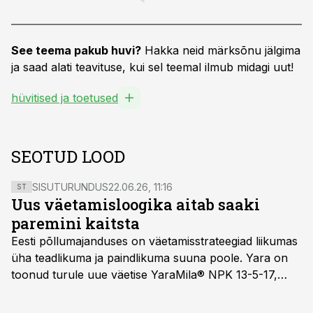
See teema pakub huvi?
Hakka neid märksõnu jälgima
ja saad alati teavituse, kui sel teemal ilmub midagi uut!
hüvitised ja toetused
SEOTUD LOOD
SISUTURUNDUS
22.06.26, 11:16
ST
Uus väetamisloogika aitab saaki
paremini kaitsta
Eesti põllumajanduses on väetamisstrateegiad liikumas
üha teadlikuma ja paindlikuma suuna poole. Yara on
toonud turule uue väetise YaraMila® NPK 13-5-17,
mille eesmärk on mitte ainult parandada saagikust,
vaid ka muuta põllumeeste mõtteviisi väetamise