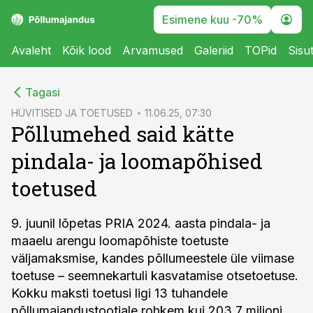
Esimene kuu -70%
Avaleht
Kõik lood
Arvamused
Galeriid
TOPid
Sisu
cebook
Tagasi
Twitter)
HÜVITISED JA TOETUSED
11.06.25, 07:30
Põllumehed said kätte
kedIn
pindala- ja loomapõhised
ail
toetused
k
9. juunil lõpetas PRIA 2024. aasta pindala- ja
maaelu arengu loomapõhiste toetuste
väljamaksmise, kandes põllumeestele üle viimase
toetuse – seemnekartuli kasvatamise otsetoetuse.
Kokku maksti toetusi ligi 13 tuhandele
põllumajandustootjale rohkem kui 203,7 miljoni