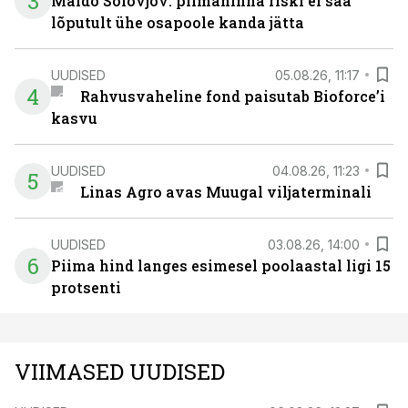
3
Maido Solovjov: piimahinna riski ei saa
lõputult ühe osapoole kanda jätta
UUDISED
05.08.26, 11:17
4
Rahvusvaheline fond paisutab Bioforce’i
kasvu
UUDISED
04.08.26, 11:23
5
Linas Agro avas Muugal viljaterminali
UUDISED
03.08.26, 14:00
6
Piima hind langes esimesel poolaastal ligi 15
protsenti
VIIMASED UUDISED