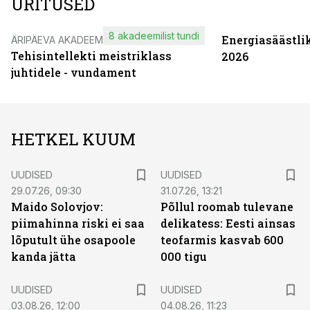
ÜRITUSED
8 akadeemilist tundi
Energiasäästli
ÄRIPÄEVA AKADEEMIA
Tehisintellekti meistriklass
2026
juhtidele - vundament
HETKEL KUUM
UUDISED
UUDISED
29.07.26, 09:30
31.07.26, 13:21
Maido Solovjov:
Põllul roomab tulevane
piimahinna riski ei saa
delikatess: Eesti ainsas
lõputult ühe osapoole
teofarmis kasvab 600
kanda jätta
000 tigu
UUDISED
UUDISED
03.08.26, 12:00
04.08.26, 11:23