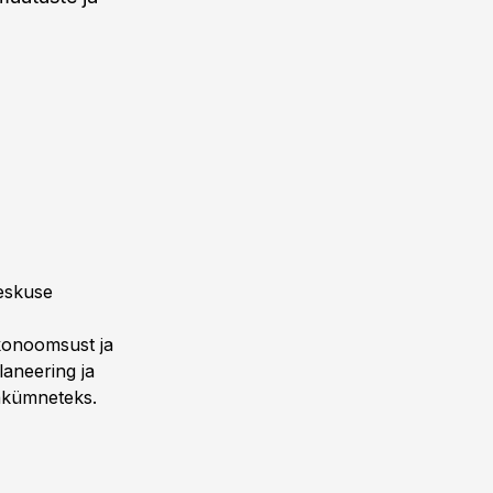
keskuse
konoomsust ja
laneering ja
akümneteks.