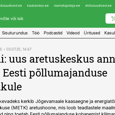
tikauudised.ee
kaubandus.ee
raamatupidaja.ee
ehitusuudised.ee
Infopank
Radar
Sisuturundus
Töö
Podcastid
Videod
Üritused
Kasul
S
03.07.25, 14:47
ii: uus aretuskeskus an
 Eesti põllumajanduse
ikule
 kevadeks kerkib Jõgevamaale kaasaegne ja energiat
use (METK) aretushoone, mis loob teadlastele maail
d ning toetab Eesti põllumajanduse kohanemist kliima