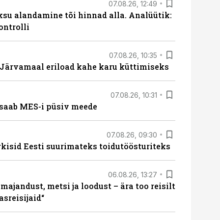
07.08.26, 12:49
ksu alandamine tõi hinnad alla. Analüütik:
ontrolli
07.08.26, 10:35
ärvamaal eriload kahe karu küttimiseks
07.08.26, 10:31
saab MES-i püsiv meede
07.08.26, 09:30
rkisid Eesti suurimateks toidutöösturiteks
06.08.26, 13:27
majandust, metsi ja loodust – ära too reisilt
sreisijaid“