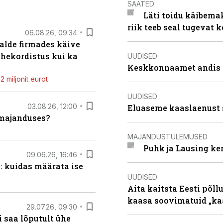
SAATED
Läti toidu käibema
riik teeb seal tugevat k
06.08.26, 09:34
alde firmades käive
ahekordistus kui ka
UUDISED
Keskkonnaamet andis J
 miljonit eurot
UUDISED
03.08.26, 12:00
Eluaseme kaaslaenust 
umajanduses?
MAJANDUSTULEMUSED
Puhk ja Lausing ke
09.06.26, 16:46
: kuidas määrata ise
UUDISED
Aita kaitsta Eesti põllu
kaasa soovimatuid „kaa
29.07.26, 09:30
 saa lõputult ühe