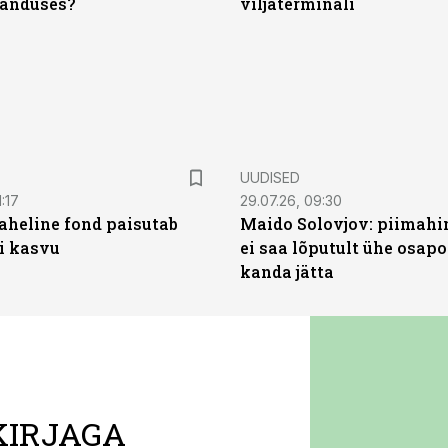
anduses?
viljaterminali
UUDISED
:17
29.07.26, 09:30
heline fond paisutab
Maido Solovjov: piimahi
’i kasvu
ei saa lõputult ühe osapo
kanda jätta
KIRJAGA