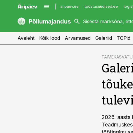
aripaev.ee
tööstusuudised.ee
logis
kaubandus.ee
imelineajalugu.ee
kinnisvarauudised.ee
imelineteadus.ee
Avaleht
Kõik lood
Arvamused
Galeriid
TOPid
cebook
TAIMEKASVATU
Galer
Twitter)
kedIn
tõuke
ail
tulev
k
2026. aasta
Teadmuskesk
töötingimuse