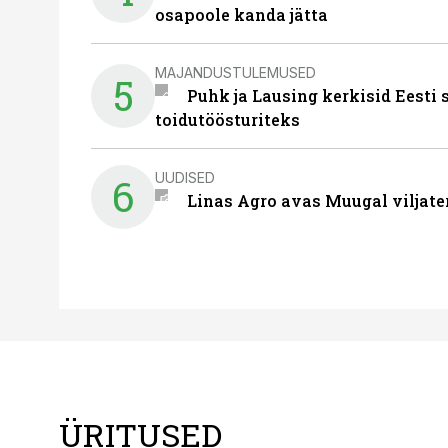
osapoole kanda jätta
MAJANDUSTULEMUSED
5
Puhk ja Lausing kerkisid Eesti
toidutöösturiteks
UUDISED
6
Linas Agro avas Muugal viljate
ÜRITUSED