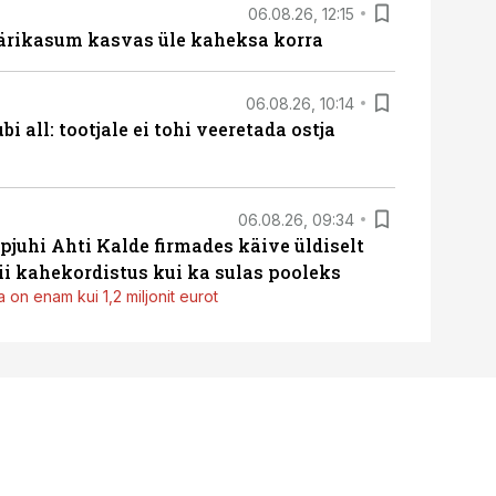
06.08.26, 12:15
ärikasum kasvas üle kaheksa korra
06.08.26, 10:14
i all: tootjale ei tohi veeretada ostja
06.08.26, 09:34
pjuhi Ahti Kalde firmades käive üldiselt
i kahekordistus kui ka sulas pooleks
 on enam kui 1,2 miljonit eurot