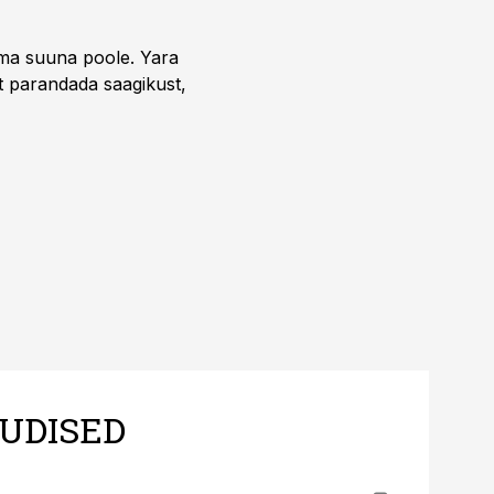
uma suuna poole. Yara
t parandada saagikust,
UDISED