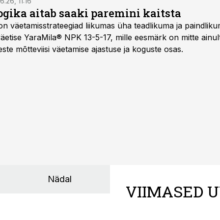
6.26, 11:16
gika aitab saaki paremini kaitsta
on väetamisstrateegiad liikumas üha teadlikuma ja paindlik
äetise YaraMila® NPK 13-5-17, mille eesmärk on mitte ainul
te mõtteviisi väetamise ajastuse ja koguste osas.
Nädal
VIIMASED U