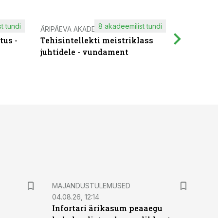
t tundi
8 akadeemilist tundi
ÄRIPÄEVA AKADEEMIA
IT KOOLIT
tus -
Tehisintellekti meistriklass
Muutuste
juhtidele - vundament
praktilis
MAJANDUSTULEMUSED
04.08.26, 12:14
Infortari ärikasum peaaegu