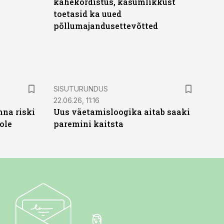
kahekordistus, kasumlikkust
toetasid ka uued
põllumajandusettevõtted
ST
SISUTURUNDUS
22.06.26, 11:16
nna riski
Uus väetamisloogika aitab saaki
ole
paremini kaitsta