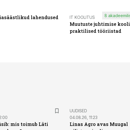
8 akadeemilis
iasäästlikud lahendused
IT KOOLITUS
Muutuste juhtimise kooli
praktilised tööriistad
UUDISED
2:00
04.08.26, 11:23
sib: mis toimub Läti
Linas Agro avas Muugal