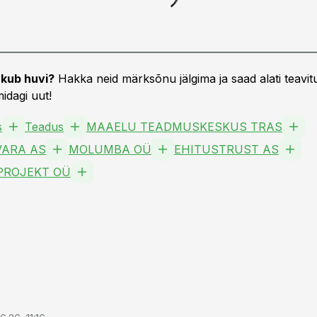
kub huvi?
Hakka neid märksõnu jälgima ja saad alati teavitu
idagi uut!
s
Teadus
MAAELU TEADMUSKESKUS TRAS
SVARA AS
MOLUMBA OÜ
EHITUSTRUST AS
PROJEKT OÜ