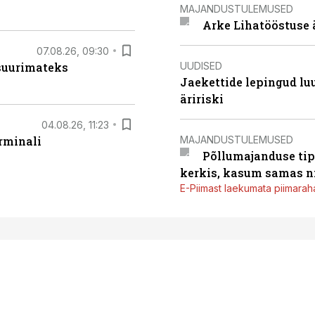
MAJANDUSTULEMUSED
Arke Lihatööstuse 
07.08.26, 09:30
UUDISED
 suurimateks
Jaekettide lepingud luub
äririski
04.08.26, 11:23
MAJANDUSTULEMUSED
rminali
Põllumajanduse tip
kerkis, kasum samas ni
E-Piimast laekumata piimaraha