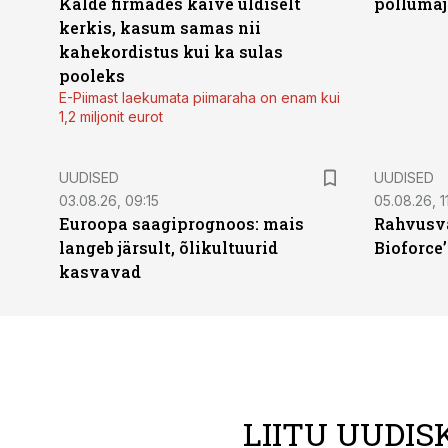
Kalde firmades käive üldiselt
põllumaj
kerkis, kasum samas nii
kahekordistus kui ka sulas
pooleks
E-Piimast laekumata piimaraha on enam kui
1,2 miljonit eurot
UUDISED
UUDISED
03.08.26, 09:15
05.08.26, 11
Euroopa saagiprognoos: mais
Rahvusva
langeb järsult, õlikultuurid
Bioforce
kasvavad
LIITU UUDIS