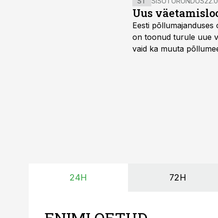
ST
SISUTURUNDUS
22.0
Uus väetamisloo
Eesti põllumajanduses 
on toonud turule uue v
vaid ka muuta põllumees
24H
72H
ENIMLOETUD