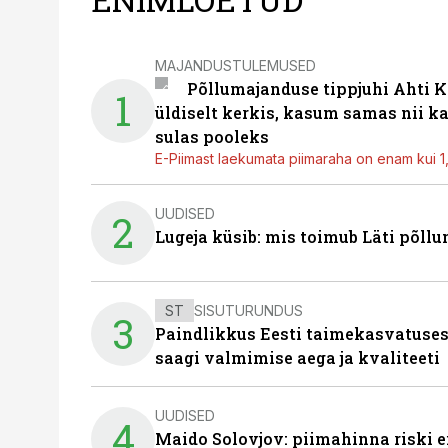
MAJANDUSTULEMUSED
Põllumajanduse tippjuhi Ahti K
1
üldiselt kerkis, kasum samas nii k
sulas pooleks
E-Piimast laekumata piimaraha on enam kui 1,2
UUDISED
2
Lugeja küsib: mis toimub Läti põll
ST
SISUTURUNDUS
3
Paindlikkus Eesti taimekasvatuses
saagi valmimise aega ja kvaliteeti
UUDISED
4
Maido Solovjov: piimahinna riski ei