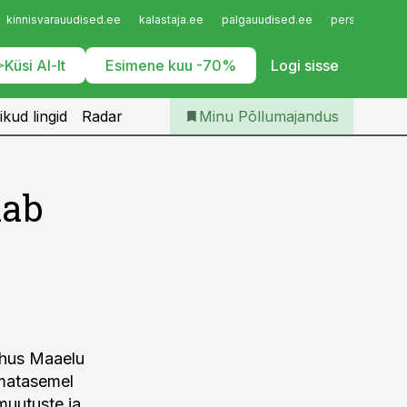
Iseteenindus
kinnisvarauudised.ee
kalastaja.ee
palgauudised.ee
personaliuudi
Telli Põllumajandus
Küsi AI-lt
Esimene kuu -70%
Logi sisse
ikud lingid
Radar
Minu Põllumajandus
nab
õhus Maaelu
matasemel
muutuste ja