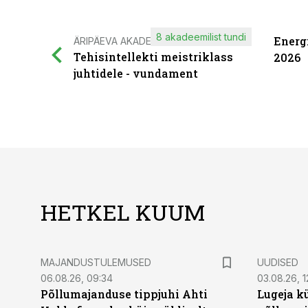
8 akadeemilist tundi
Energ
ÄRIPÄEVA AKADEEMIA
Tehisintellekti meistriklass
2026
juhtidele - vundament
HETKEL KUUM
MAJANDUSTULEMUSED
UUDISED
06.08.26, 09:34
03.08.26, 1
Põllumajanduse tippjuhi Ahti
Lugeja kü