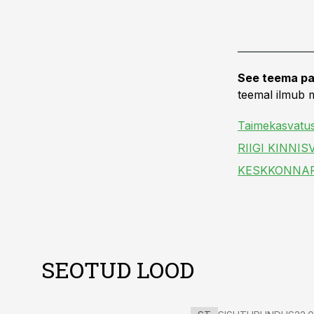
See teema pa
teemal ilmub m
Taimekasvatu
RIIGI KINNI
KESKKONNA
SEOTUD LOOD