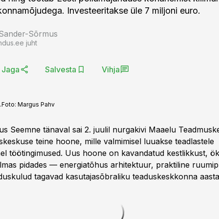
nnamõjudega. Investeeritakse üle 7 miljoni euro.
 Sander-Sõrmus
ndus.ee juht
Jaga
Salvesta
Vihja
.
Foto:
Margus Pahv
us Seemne tänaval sai 2. juulil nurgakivi Maaelu Teadmus
keskuse teine hoone, mille valmimisel luuakse teadlastele
l töötingimused. Uus hoone on kavandatud kestlikkust, ö
ilmas pidades — energiatõhus arhitektuur, praktiline ruumip
duskulud tagavad kasutajasõbraliku teaduskeskkonna aast