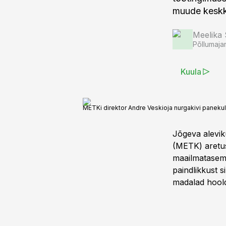
muude keskko
Meelika
Põllumaja
Kuula
METKi direktor Andre Veskioja nurgakivi panekul
Jõgeva alevik
(METK) aretus
maailmataseme
paindlikkust s
madalad hool