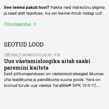
See teema pakub huvi?
Hakka neid märksõnu jälgima
ja saad alati teavituse, kui sel teemal ilmub midagi uut!
Põllumajandus
SEOTUD LOOD
SISUTURUNDUS
22.06.26, 11:16
ST
Uus väetamisloogika aitab saaki
paremini kaitsta
Eesti põllumajanduses on väetamisstrateegiad liikumas
üha teadlikuma ja paindlikuma suuna poole. Yara on
toonud turule uue väetise YaraMila® NPK 13-5-17,
mille eesmärk on mitte ainult parandada saagikust,
vaid ka muuta põllumeeste mõtteviisi väetamise
ajastuse ja koguste osas.