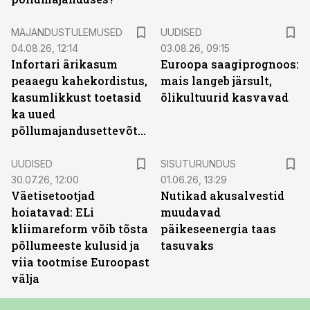
MAJANDUSTULEMUSED
UUDISED
04.08.26, 12:14
03.08.26, 09:15
Infortari ärikasum
Euroopa saagiprognoos:
peaaegu kahekordistus,
mais langeb järsult,
kasumlikkust toetasid
õlikultuurid kasvavad
ka uued
põllumajandusettevõtted
ST
UUDISED
SISUTURUNDUS
30.07.26, 12:00
01.06.26, 13:29
Väetisetootjad
Nutikad akusalvestid
hoiatavad: ELi
muudavad
kliimareform võib tõsta
päikeseenergia taas
põllumeeste kulusid ja
tasuvaks
viia tootmise Euroopast
välja