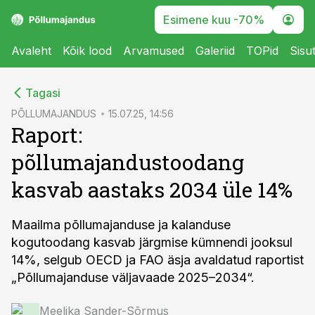
Esimene kuu -70%
Avaleht
Kõik lood
Arvamused
Galeriid
TOPid
Sisu
cebook
Tagasi
Twitter)
PÕLLUMAJANDUS
15.07.25, 14:56
Raport:
kedIn
põllumajandustoodang
ail
kasvab aastaks 2034 üle 14%
k
Maailma põllumajanduse ja kalanduse
kogutoodang kasvab järgmise kümnendi jooksul
14%, selgub OECD ja FAO äsja avaldatud raportist
„Põllumajanduse väljavaade 2025–2034“.
Meelika Sander-Sõrmus