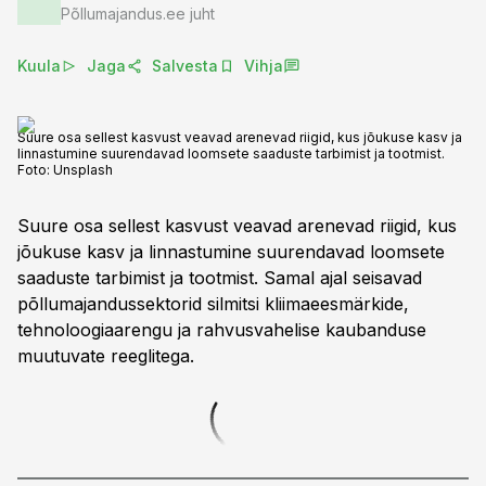
Põllumajandus.ee juht
Kuula
Jaga
Salvesta
Vihja
Suure osa sellest kasvust veavad arenevad riigid, kus jõukuse kasv ja
linnastumine suurendavad loomsete saaduste tarbimist ja tootmist.
Foto:
Unsplash
Suure osa sellest kasvust veavad arenevad riigid, kus
jõukuse kasv ja linnastumine suurendavad loomsete
saaduste tarbimist ja tootmist. Samal ajal seisavad
põllumajandussektorid silmitsi kliimaeesmärkide,
tehnoloogiaarengu ja rahvusvahelise kaubanduse
muutuvate reeglitega.