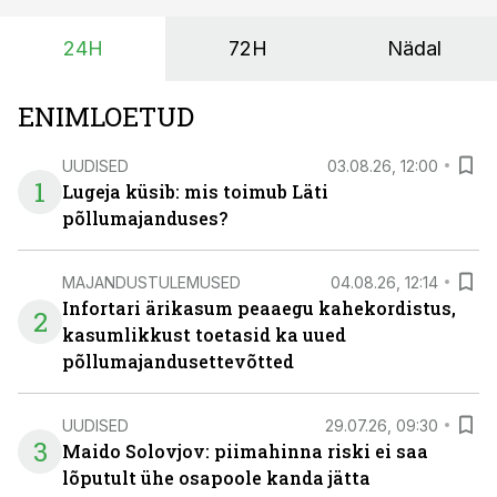
24H
72H
Nädal
ENIMLOETUD
UUDISED
03.08.26, 12:00
1
Lugeja küsib: mis toimub Läti
põllumajanduses?
MAJANDUSTULEMUSED
04.08.26, 12:14
Infortari ärikasum peaaegu kahekordistus,
2
kasumlikkust toetasid ka uued
põllumajandusettevõtted
UUDISED
29.07.26, 09:30
3
Maido Solovjov: piimahinna riski ei saa
lõputult ühe osapoole kanda jätta