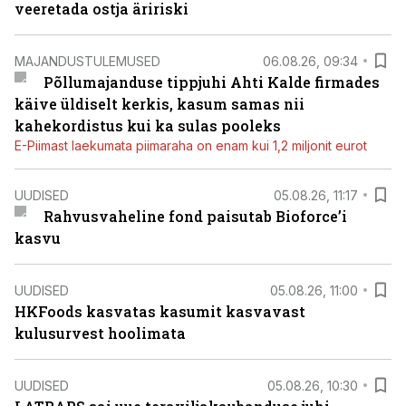
veeretada ostja äririski
MAJANDUSTULEMUSED
06.08.26, 09:34
Põllumajanduse tippjuhi Ahti Kalde firmades
käive üldiselt kerkis, kasum samas nii
kahekordistus kui ka sulas pooleks
E-Piimast laekumata piimaraha on enam kui 1,2 miljonit eurot
UUDISED
05.08.26, 11:17
Rahvusvaheline fond paisutab Bioforce’i
kasvu
UUDISED
05.08.26, 11:00
HKFoods kasvatas kasumit kasvavast
kulusurvest hoolimata
UUDISED
05.08.26, 10:30