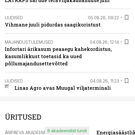
LATRAPS sai uue teraviljakaubanduse juhi
UUDISED
05.08.26, 09:22
Vihmane juuli pidurdas saagikoristust
MAJANDUSTULEMUSED
04.08.26, 12:14
Infortari ärikasum peaaegu kahekordistus,
kasumlikkust toetasid ka uued
põllumajandusettevõtted
UUDISED
04.08.26, 11:23
Linas Agro avas Muugal viljaterminali
ÜRITUSED
8 akadeemilist tundi
Energiasäästli
ÄRIPÄEVA AKADEEMIA