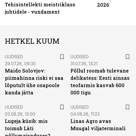
Tehisintellekti meistriklass
2026
juhtidele - vundament
HETKEL KUUM
UUDISED
UUDISED
29.07.26, 09:30
31.07.26, 13:21
Maido Solovjov:
Põllul roomab tulevane
piimahinna riski ei saa
delikatess: Eesti ainsas
lõputult ühe osapoole
teofarmis kasvab 600
kanda jätta
000 tigu
UUDISED
UUDISED
03.08.26, 12:00
04.08.26, 11:23
Lugeja küsib: mis
Linas Agro avas
toimub Läti
Muugal viljaterminali
põllumajanduses?