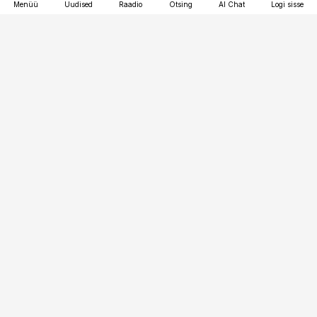
Menüü
Uudised
Raadio
Otsing
AI Chat
Logi sisse
Vana-Lõuna 39/1, 19094 Tallinn
(+372) 667 0111
pollumajandus@pollumajandus.ee
Telli
Reklaam
Firmast
Sisu kasutamisõigused
Ajakirjaniku
eetikakoodeks
Üldtingimused
Privaatsustingimused
Küpsiste poliitika
KKK
Eesti Meediaettevõtete
Eelistuste haldamine
Liit