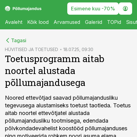
Esimene kuu -70%
Avaleht
Kõik lood
Arvamused
Galeriid
TOPid
Sisu
cebook
Tagasi
Twitter)
HÜVITISED JA TOETUSED
18.07.25, 09:30
Toetusprogramm aitab
kedIn
noortel alustada
ail
põllumajandusega
k
Noored ettevõtjad saavad põllumajandusliku
tegevusega alustamiseks toetust taotleda. Toetus
aitab noortel ettevõtjatel alustada
põllumajandusliku tootmisega, edendada
põlvkondadevahelist koostööd põllumajanduses
ning motiveerida rohkem noori asuma elama