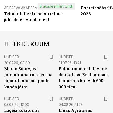
8 akadeemilist tundi
Energiasäästli
ÄRIPÄEVA AKADEEMIA
Tehisintellekti meistriklass
2026
juhtidele - vundament
HETKEL KUUM
UUDISED
UUDISED
29.07.26, 09:30
31.07.26, 13:21
Maido Solovjov:
Põllul roomab tulevane
piimahinna riski ei saa
delikatess: Eesti ainsas
lõputult ühe osapoole
teofarmis kasvab 600
kanda jätta
000 tigu
UUDISED
UUDISED
03.08.26, 12:00
04.08.26, 11:23
Lugeja küsib: mis
Linas Agro avas