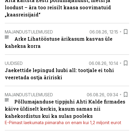
Aita kaitsta Eesti põllumajandust, metsi ja
loodust – ära too reisilt kaasa soovimatuid
„kaasreisijaid“
MAJANDUSTULEMUSED
06.08.26, 12:15
Arke Lihatööstuse ärikasum kasvas üle
kaheksa korra
UUDISED
06.08.26, 10:14
Jaekettide lepingud luubi all: tootjale ei tohi
veeretada ostja äririski
MAJANDUSTULEMUSED
06.08.26, 09:34
Põllumajanduse tippjuhi Ahti Kalde firmades
käive üldiselt kerkis, kasum samas nii
kahekordistus kui ka sulas pooleks
E-Piimast laekumata piimaraha on enam kui 1,2 miljonit eurot