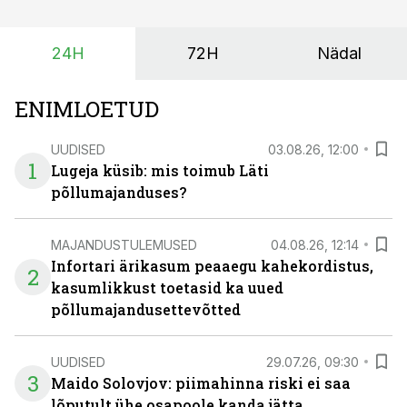
eest turul kõrgemat hinda.
24H
72H
Nädal
ENIMLOETUD
UUDISED
03.08.26, 12:00
1
Lugeja küsib: mis toimub Läti
põllumajanduses?
MAJANDUSTULEMUSED
04.08.26, 12:14
Infortari ärikasum peaaegu kahekordistus,
2
kasumlikkust toetasid ka uued
põllumajandusettevõtted
UUDISED
29.07.26, 09:30
3
Maido Solovjov: piimahinna riski ei saa
lõputult ühe osapoole kanda jätta