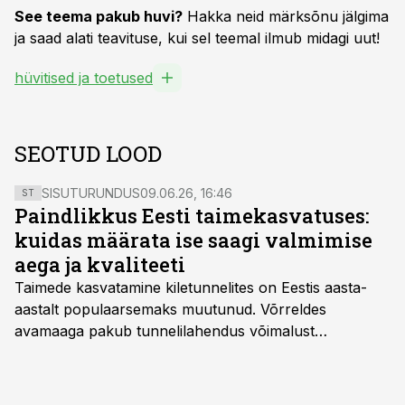
See teema pakub huvi?
Hakka neid märksõnu jälgima
ja saad alati teavituse, kui sel teemal ilmub midagi uut!
hüvitised ja toetused
SEOTUD LOOD
SISUTURUNDUS
09.06.26, 16:46
ST
Paindlikkus Eesti taimekasvatuses:
kuidas määrata ise saagi valmimise
aega ja kvaliteeti
Taimede kasvatamine kiletunnelites on Eestis aasta-
aastalt populaarsemaks muutunud. Võrreldes
avamaaga pakub tunnelilahendus võimalust
saagikoristuse algust kuni kahe nädala võrra
varasemaks tuua või hoopis hilisemaks lükata. Hästi
planeerides on tänu sellele võimalik saada ka saagi