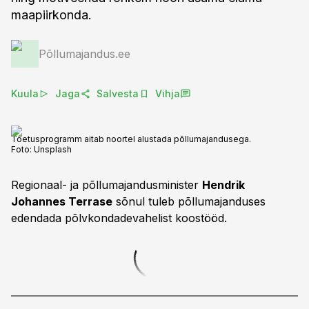
maapiirkonda.
Põllumajandus.ee
Kuula
Jaga
Salvesta
Vihja
Toetusprogramm aitab noortel alustada põllumajandusega.
Foto:
Unsplash
Regionaal- ja põllumajandusminister
Hendrik
Johannes Terrase
sõnul tuleb põllumajanduses
edendada põlvkondadevahelist koostööd.