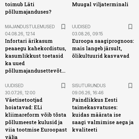
toimub Läti
Muugal viljaterminali
põllumajanduses?
MAJANDUSTULEMUSED
UUDISED
04.08.26, 12:14
03.08.26, 09:15
Infortari ärikasum
Euroopa saagiprognoos:
peaaegu kahekordistus,
mais langeb järsult,
kasumlikkust toetasid
õlikultuurid kasvavad
ka uued
põllumajandusettevõtted
ST
UUDISED
SISUTURUNDUS
30.07.26, 12:00
09.06.26, 16:46
Väetisetootjad
Paindlikkus Eesti
hoiatavad: ELi
taimekasvatuses:
kliimareform võib tõsta
kuidas määrata ise
põllumeeste kulusid ja
saagi valmimise aega ja
viia tootmise Euroopast
kvaliteeti
välja