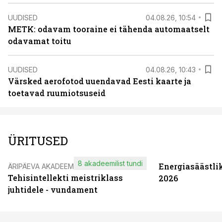
UUDISED
04.08.26, 10:54
METK: odavam tooraine ei tähenda automaatselt
odavamat toitu
UUDISED
04.08.26, 10:43
Värsked aerofotod uuendavad Eesti kaarte ja
toetavad ruumiotsuseid
ÜRITUSED
8 akadeemilist tundi
Energiasäästli
ÄRIPÄEVA AKADEEMIA
Tehisintellekti meistriklass
2026
juhtidele - vundament