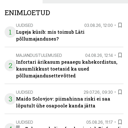
ENIMLOETUD
UUDISED
03.08.26, 12:00
1
Lugeja küsib: mis toimub Läti
põllumajanduses?
MAJANDUSTULEMUSED
04.08.26, 12:14
Infortari ärikasum peaaegu kahekordistus,
2
kasumlikkust toetasid ka uued
põllumajandusettevõtted
UUDISED
29.07.26, 09:30
3
Maido Solovjov: piimahinna riski ei saa
lõputult ühe osapoole kanda jätta
UUDISED
05.08.26, 11:17