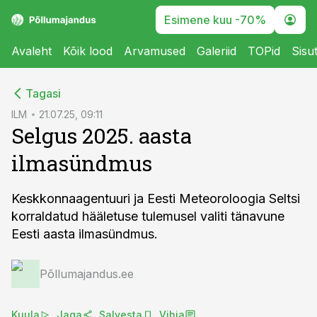
Esimene kuu -70%
Avaleht
Kõik lood
Arvamused
Galeriid
TOPid
Sisu
cebook
Tagasi
Twitter)
ILM
21.07.25, 09:11
Selgus 2025. aasta
kedIn
ilmasündmus
ail
k
Keskkonnaagentuuri ja Eesti Meteoroloogia Seltsi
korraldatud hääletuse tulemusel valiti tänavune
Eesti aasta ilmasündmus.
Põllumajandus.ee
Kuula
Jaga
Salvesta
Vihja