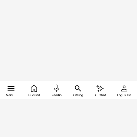
Menüü
Uudised
Raadio
Otsing
AI Chat
Logi sisse
Vana-Lõuna 39/1, 19094 Tallinn
(+372) 667 0111