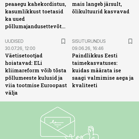
peaaegu kahekordistus,
mais langeb järsult,
kasumlikkust toetasid
õlikultuurid kasvavad
ka uued
põllumajandusettevõtted
ST
UUDISED
SISUTURUNDUS
30.07.26, 12:00
09.06.26, 16:46
Väetisetootjad
Paindlikkus Eesti
hoiatavad: ELi
taimekasvatuses:
kliimareform võib tõsta
kuidas määrata ise
põllumeeste kulusid ja
saagi valmimise aega ja
viia tootmise Euroopast
kvaliteeti
välja