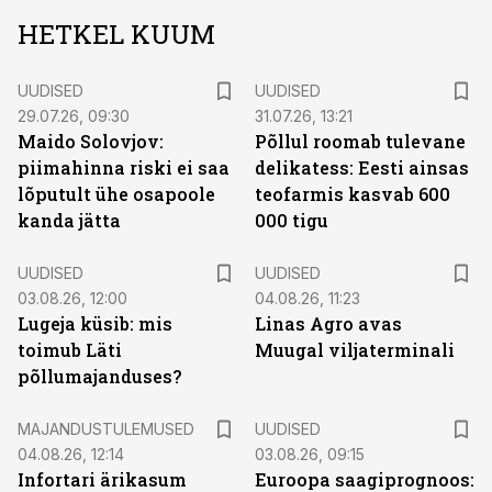
HETKEL KUUM
UUDISED
UUDISED
29.07.26, 09:30
31.07.26, 13:21
Maido Solovjov:
Põllul roomab tulevane
piimahinna riski ei saa
delikatess: Eesti ainsas
lõputult ühe osapoole
teofarmis kasvab 600
kanda jätta
000 tigu
UUDISED
UUDISED
03.08.26, 12:00
04.08.26, 11:23
Lugeja küsib: mis
Linas Agro avas
toimub Läti
Muugal viljaterminali
põllumajanduses?
MAJANDUSTULEMUSED
UUDISED
04.08.26, 12:14
03.08.26, 09:15
Infortari ärikasum
Euroopa saagiprognoos: