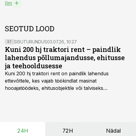
Ilm
SEOTUD LOOD
SISUTURUNDUS
03.07.26, 10:27
ST
Kuni 200 hj traktori rent – paindlik
lahendus põllumajandusse, ehitusse
ja teehooldusesse
Kuni 200 hj traktori rent
on paindlik lahendus
ettevõttele, kes vajab töökindlat masinat
hooajatöödeks, ehitusobjektile või talviseks
lumetõrjeks. Renditraktor kuni 200 hj aitab katta
hooajalisi töötippe, ootamatuid lisatöid või asendada
ajutiselt rivist välja langenud tehnikat, ja seda ilma suuri
investeeringuid tegemata. Baltic Agro masinarent tagab
vajaliku traktori ja lisavarustuse just siis, kui töömaht
24H
72H
Nädal
on suurim ning iga töötund on oluline.