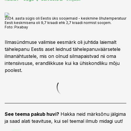
2024. aasta sügis oli Eestis üks soojemaid - keskmine õhutemperatuur
Eesti keskmisena oli 9,7 kraadi ehk 2,7 kraadi normist soojem.
Foto:
Pixabay
Ilmasündmuse valimise eesmärk oli juhtida laiemalt
tähelepanu Eestis aset leidnud tähelepanuväärsetele
ilmanähtustele, mis on olnud silmapaistvad nii oma
intensiivsuse, erandlikkuse kui ka ühiskondliku mõju
poolest.
See teema pakub huvi?
Hakka neid märksõnu jälgima
ja saad alati teavituse, kui sel teemal ilmub midagi uut!