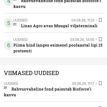
4
Rahvusvaheline fond paisutab Bioforce’i
kasvu
UUDISED
04.08.26, 11:23
5
Linas Agro avas Muugal viljaterminali
UUDISED
03.08.26, 14:00
6
Piima hind langes esimesel poolaastal ligi 15
protsenti
VIIMASED UUDISED
UUDISED
05.08.26, 11:17
Rahvusvaheline fond paisutab Bioforce’i
kasvu