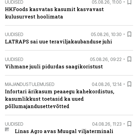
UUDISED
05.08.26, 11:00
HKFoods kasvatas kasumit kasvavast
kulusurvest hoolimata
UUDISED
05.08.26, 10:30
LATRAPS sai uue teraviljakaubanduse juhi
UUDISED
05.08.26, 09:22
Vihmane juuli pidurdas saagikoristust
MAJANDUSTULEMUSED
04.08.26, 12:14
Infortari ärikasum peaaegu kahekordistus,
kasumlikkust toetasid ka uued
põllumajandusettevõtted
UUDISED
04.08.26, 11:23
Linas Agro avas Muugal viljaterminali