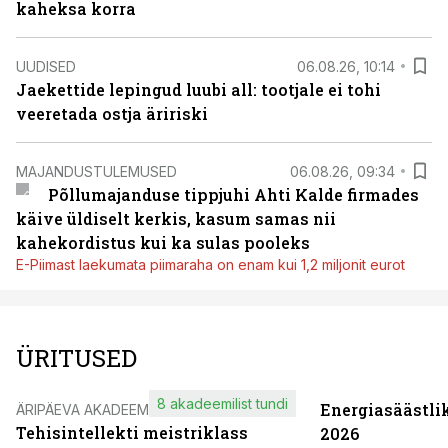
kaheksa korra
UUDISED
06.08.26, 10:14
Jaekettide lepingud luubi all: tootjale ei tohi
veeretada ostja äririski
MAJANDUSTULEMUSED
06.08.26, 09:34
Põllumajanduse tippjuhi Ahti Kalde firmades
käive üldiselt kerkis, kasum samas nii
kahekordistus kui ka sulas pooleks
E-Piimast laekumata piimaraha on enam kui 1,2 miljonit eurot
ÜRITUSED
8 akadeemilist tundi
Energiasäästli
ÄRIPÄEVA AKADEEMIA
Tehisintellekti meistriklass
2026