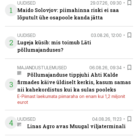
UUDISED
29.07.26, 09:30
1
Maido Solovjov: piimahinna riski ei saa
lõputult ühe osapoole kanda jätta
UUDISED
03.08.26, 12:00
2
Lugeja küsib: mis toimub Läti
põllumajanduses?
MAJANDUSTULEMUSED
06.08.26, 09:34
Põllumajanduse tippjuhi Ahti Kalde
firmades käive üldiselt kerkis, kasum samas
3
nii kahekordistus kui ka sulas pooleks
E-Piimast laekumata piimaraha on enam kui 1,2 miljonit
eurot
UUDISED
04.08.26, 11:23
4
Linas Agro avas Muugal viljaterminali