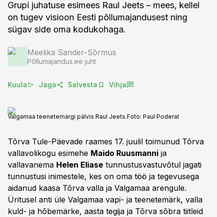
Grupi juhatuse esimees Raul Jeets – mees, kellel
on tugev visioon Eesti põllumajandusest ning
sügav side oma kodukohaga.
Meelika Sander-Sõrmus
Põllumajandus.ee juht
Kuula
Jaga
Salvesta
Vihja
Valgamaa teenetemärgi pälvis Raul Jeets.
Foto:
Paul Poderat
Tõrva Tule-Päevade raames 17. juulil toimunud Tõrva
vallavolikogu esimehe
Maido Ruusmanni
ja
vallavanema
Helen Eliase
tunnustusvastuvõtul jagati
tunnustusi inimestele, kes on oma töö ja tegevusega
aidanud kaasa Tõrva valla ja Valgamaa arengule.
Üritusel anti üle Valgamaa vapi- ja teenetemärk, valla
kuld- ja hõbemärke, aasta tegija ja Tõrva sõbra tiitleid