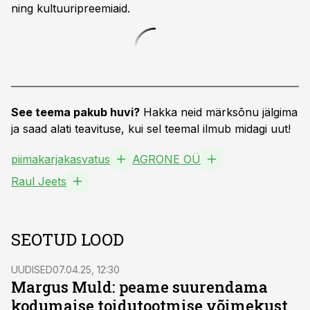
ning kultuuripreemiaid.
See teema pakub huvi?
Hakka neid märksõnu jälgima
ja saad alati teavituse, kui sel teemal ilmub midagi uut!
piimakarjakasvatus
AGRONE OÜ
Raul Jeets
SEOTUD LOOD
UUDISED
07.04.25, 12:30
Margus Muld: peame suurendama
kodumaise toidutootmise võimekust