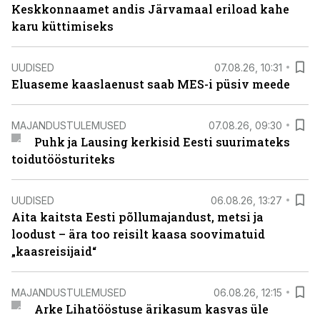
Keskkonnaamet andis Järvamaal eriload kahe
karu küttimiseks
UUDISED
07.08.26, 10:31
Eluaseme kaaslaenust saab MES-i püsiv meede
MAJANDUSTULEMUSED
07.08.26, 09:30
Puhk ja Lausing kerkisid Eesti suurimateks
toidutöösturiteks
UUDISED
06.08.26, 13:27
Aita kaitsta Eesti põllumajandust, metsi ja
loodust – ära too reisilt kaasa soovimatuid
„kaasreisijaid“
MAJANDUSTULEMUSED
06.08.26, 12:15
Arke Lihatööstuse ärikasum kasvas üle