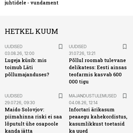
juhtidele - vundament
HETKEL KUUM
UUDISED
UUDISED
03.08.26, 12:00
31.07.26, 13:21
Lugeja küsib: mis
Põllul roomab tulevane
toimub Läti
delikatess: Eesti ainsas
põllumajanduses?
teofarmis kasvab 600
000 tigu
UUDISED
MAJANDUSTULEMUSED
29.07.26, 09:30
04.08.26, 12:14
Maido Solovjov:
Infortari ärikasum
piimahinna riski ei saa
peaaegu kahekordistus,
lõputult ühe osapoole
kasumlikkust toetasid
kanda jätta
ka uued