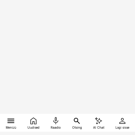
Menüü
Uudised
Raadio
Otsing
AI Chat
Logi sisse