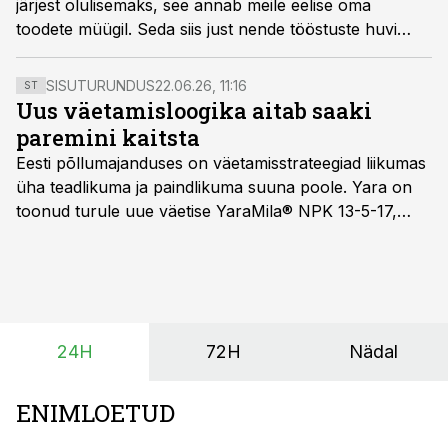
järjest olulisemaks, see annab meile eelise oma
toodete müügil. Seda siis just nende tööstuste huvi
pärast, kes ekspordivad oma tooteid. Samas on see ka
Eestis järjest määravam, rõhutas Agrone Grupi
SISUTURUNDUS
22.06.26, 11:16
ST
juhatuse liige Margus Muld.
Uus väetamisloogika aitab saaki
paremini kaitsta
Eesti põllumajanduses on väetamisstrateegiad liikumas
üha teadlikuma ja paindlikuma suuna poole. Yara on
toonud turule uue väetise YaraMila® NPK 13-5-17,
mille eesmärk on mitte ainult parandada saagikust,
vaid ka muuta põllumeeste mõtteviisi väetamise
ajastuse ja koguste osas.
24H
72H
Nädal
ENIMLOETUD