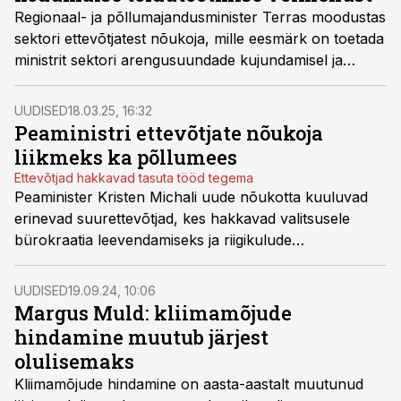
Regionaal- ja põllumajandusminister Terras moodustas
sektori ettevõtjatest nõukoja, mille eesmärk on toetada
ministrit sektori arengusuundade kujundamisel ja
väljakutsete lahendamisel. Nõukoja liikmena panustab
oma teadmiste ja kogemustega ka Agrone OÜ juhatuse
UUDISED
18.03.25, 16:32
liige Margus Muld, kelle sõnul vajab Eesti
Peaministri ettevõtjate nõukoja
põllumajandus nii poliitilist prioriteetsust Euroopa
liikmeks ka põllumees
tasandil kui ka stabiilset ja prognoositavat keskkonda
Ettevõtjad hakkavad tasuta tööd tegema
kodumaal.
Peaminister Kristen Michali uude nõukotta kuuluvad
erinevad suurettevõtjad, kes hakkavad valitsusele
bürokraatia leevendamiseks ja riigikulude
vähendamiseks nõu andma. Nõukoja liikmeks on ka
Agrone OÜ juhatuse esimees Raul Jeets.
UUDISED
19.09.24, 10:06
Margus Muld: kliimamõjude
hindamine muutub järjest
olulisemaks
Kliimamõjude hindamine on aasta-aastalt muutunud