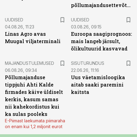
põllumajandusettevõtted
UUDISED
UUDISED
04.08.26, 11:23
03.08.26, 09:15
Linas Agro avas
Euroopa saagiprognoos:
Muugal viljaterminali
mais langeb järsult,
õlikultuurid kasvavad
ST
MAJANDUSTULEMUSED
SISUTURUNDUS
06.08.26, 09:34
22.06.26, 11:16
Põllumajanduse
Uus väetamisloogika
tippjuhi Ahti Kalde
aitab saaki paremini
firmades käive üldiselt
kaitsta
kerkis, kasum samas
nii kahekordistus kui
ka sulas pooleks
E-Piimast laekumata piimaraha
on enam kui 1,2 miljonit eurot