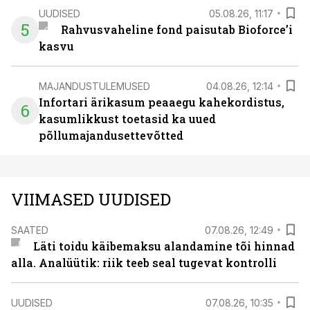
UUDISED
05.08.26, 11:17
5
Rahvusvaheline fond paisutab Bioforce’i
kasvu
MAJANDUSTULEMUSED
04.08.26, 12:14
Infortari ärikasum peaaegu kahekordistus,
6
kasumlikkust toetasid ka uued
põllumajandusettevõtted
VIIMASED UUDISED
SAATED
07.08.26, 12:49
Läti toidu käibemaksu alandamine tõi hinnad
alla. Analüütik: riik teeb seal tugevat kontrolli
UUDISED
07.08.26, 10:35