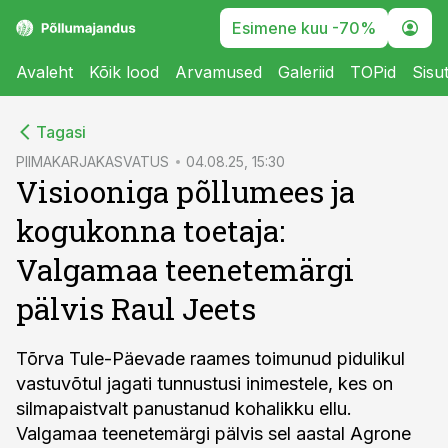
Esimene kuu -70%
Avaleht
Kõik lood
Arvamused
Galeriid
TOPid
Sisu
cebook
Tagasi
Twitter)
PIIMAKARJAKASVATUS
04.08.25, 15:30
Visiooniga põllumees ja
kedIn
kogukonna toetaja:
ail
Valgamaa teenetemärgi
k
pälvis Raul Jeets
Tõrva Tule-Päevade raames toimunud pidulikul
vastuvõtul jagati tunnustusi inimestele, kes on
silmapaistvalt panustanud kohalikku ellu.
Valgamaa teenetemärgi pälvis sel aastal Agrone