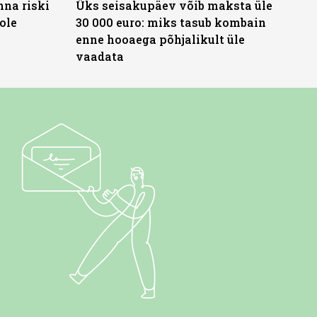
nna riski
Üks seisakupäev võib maksta üle
ole
30 000 euro: miks tasub kombain
enne hooaega põhjalikult üle
vaadata