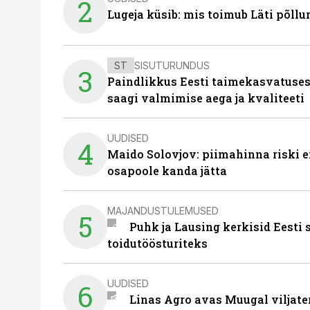
2
Lugeja küsib: mis toimub Läti põll
ST
SISUTURUNDUS
3
Paindlikkus Eesti taimekasvatuses
saagi valmimise aega ja kvaliteeti
UUDISED
4
Maido Solovjov: piimahinna riski ei
osapoole kanda jätta
MAJANDUSTULEMUSED
5
Puhk ja Lausing kerkisid Eesti
toidutöösturiteks
UUDISED
6
Linas Agro avas Muugal viljate