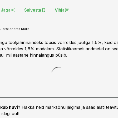
Jaga
Salvesta
Vihja
.
Foto:
Andras Kralla
gu tootjahinnaindeks tõusis võrreldes juuliga 1,6%, kuid ol
ga võrreldes 1,6% madalam. Statistikaameti andmetel on se
uu, mil aastane hinnalangus püsib.
kub huvi?
Hakka neid märksõnu jälgima ja saad alati teavitu
idagi uut!