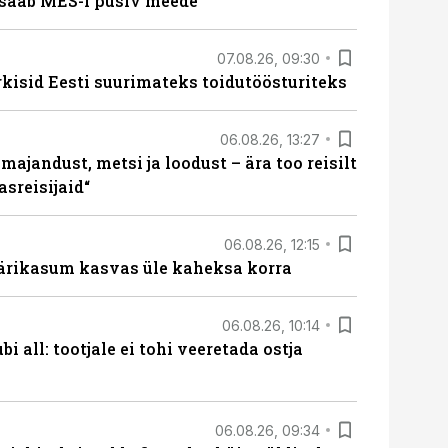
saab MES-i püsiv meede
07.08.26, 09:30
rkisid Eesti suurimateks toidutöösturiteks
06.08.26, 13:27
majandust, metsi ja loodust – ära too reisilt
sreisijaid“
06.08.26, 12:15
ärikasum kasvas üle kaheksa korra
06.08.26, 10:14
i all: tootjale ei tohi veeretada ostja
06.08.26, 09:34