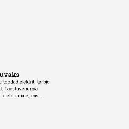
suvaks
 toodad elektrit, tarbid
d. Taastuvenergia
r ületootmine, mis
s nii ehitus- kui ka
tes.