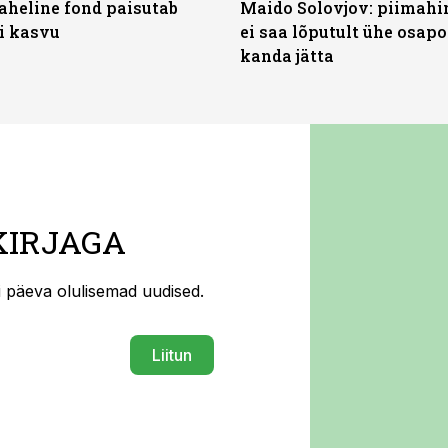
heline fond paisutab
Maido Solovjov: piimahi
’i kasvu
ei saa lõputult ühe osapo
kanda jätta
KIRJAGA
ti päeva olulisemad uudised.
Liitun