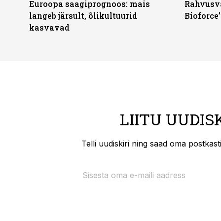
Euroopa saagiprognoos: mais
Rahvusva
langeb järsult, õlikultuurid
Bioforce
kasvavad
LIITU UUDIS
Telli uudiskiri ning saad oma postkas