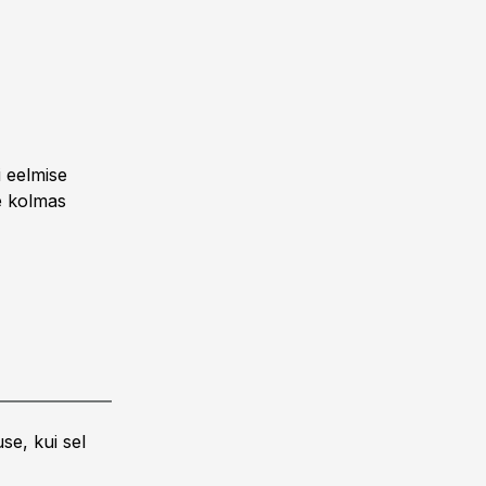
i eelmise
e kolmas
se, kui sel