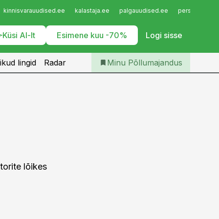
Iseteenindus
kinnisvarauudised.ee
kalastaja.ee
palgauudised.ee
personaliuudi
Telli Põllumajandus
Küsi AI-lt
Esimene kuu -70%
Logi sisse
ikud lingid
Radar
Minu Põllumajandus
orite lõikes