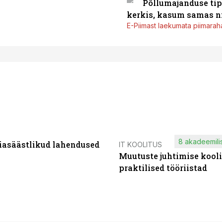
Põllumajanduse tip
kerkis, kasum samas ni
E-Piimast laekumata piimaraha
8 akadeemilis
iasäästlikud lahendused
IT KOOLITUS
Muutuste juhtimise kooli
praktilised tööriistad