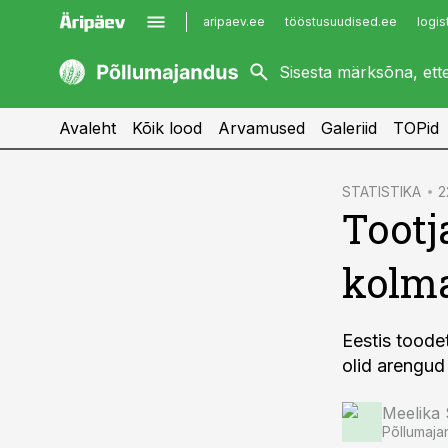
aripaev.ee
tööstusuudised.ee
logis
kaubandus.ee
imelineajalugu.ee
kinnisvarauudised.ee
imelineteadus.ee
Avaleht
Kõik lood
Arvamused
Galeriid
TOPid
cebook
STATISTIKA
2
Tootj
Twitter)
kedIn
kolma
ail
k
Eestis toode
olid arengud
Meelika
Põllumaja