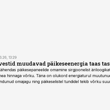
6.26, 13:29
vestid muudavad päikeseenergia taas ta
tähendas päikesepaneelide omamine sirgjoonelist äriloogikat:
 hea hinnaga võrku. Täna on olukord energiaturul muutunu
ndunud omajagu ning päikeselistel tundidel tekib võrku suu
ks või isegi negatiivseks. Seetõttu on akusalvestid muutuma
e jaoks üheks olulisemaks investeeringuks energialahendus