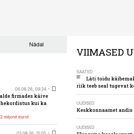
Nädal
VIIMASED U
SAATED
Läti toidu käibema
riik teeb seal tugevat k
06.08.26, 09:34
alde firmades käive
ahekordistus kui ka
UUDISED
Keskkonnaamet andis J
 miljonit eurot
UUDISED
03.08.26, 12:00