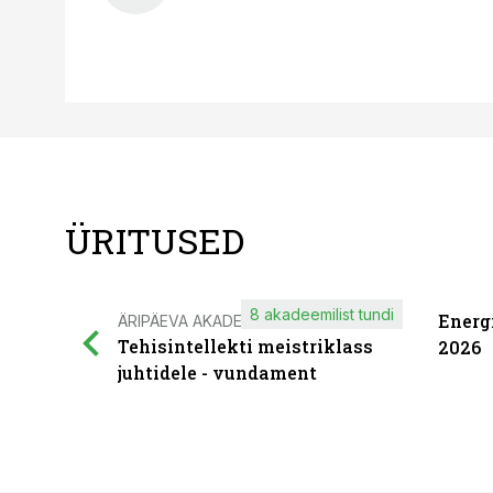
ÜRITUSED
8 akadeemilist tundi
Energ
ÄRIPÄEVA AKADEEMIA
Tehisintellekti meistriklass
2026
juhtidele - vundament