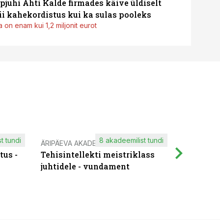
pjuhi Ahti Kalde firmades käive üldiselt
i kahekordistus kui ka sulas pooleks
 on enam kui 1,2 miljonit eurot
t tundi
8 akadeemilist tundi
ÄRIPÄEVA AKADEEMIA
IT KOOLIT
tus -
Tehisintellekti meistriklass
Muutuste
juhtidele - vundament
praktilis