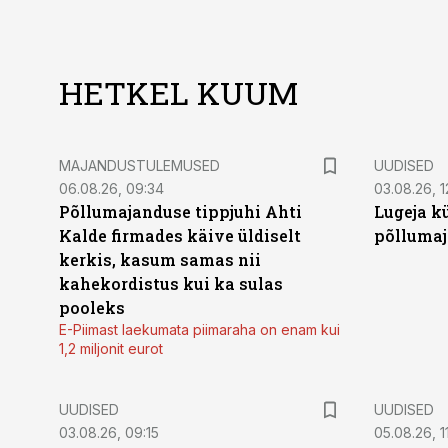
HETKEL KUUM
MAJANDUSTULEMUSED
UUDISED
06.08.26, 09:34
03.08.26, 1
Põllumajanduse tippjuhi Ahti
Lugeja kü
Kalde firmades käive üldiselt
põllumaj
kerkis, kasum samas nii
kahekordistus kui ka sulas
pooleks
E-Piimast laekumata piimaraha on enam kui
1,2 miljonit eurot
UUDISED
UUDISED
03.08.26, 09:15
05.08.26, 11