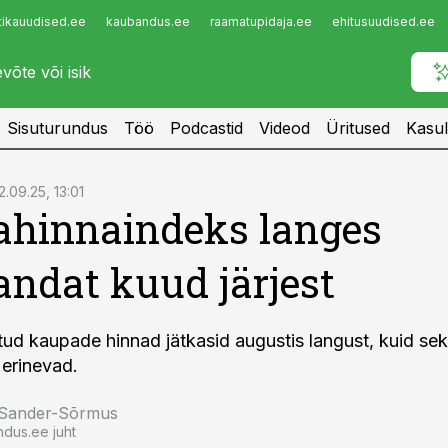
tikauudised.ee
kaubandus.ee
raamatupidaja.ee
ehitusuudised.ee
Infopank
Radar
Sisuturundus
Töö
Podcastid
Videod
Üritused
Kasul
2.09.25, 13:01
ahinnaindeks langes
ndat kuud järjest
tud kaupade hinnad jätkasid augustis langust, kuid sekt
 erinevad.
 Sander-Sõrmus
ndus.ee juht