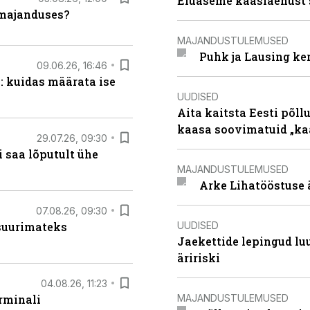
Eluaseme kaaslaenust 
umajanduses?
MAJANDUSTULEMUSED
Puhk ja Lausing ke
09.06.26, 16:46
: kuidas määrata ise
UUDISED
Aita kaitsta Eesti põllu
kaasa soovimatuid „kaa
29.07.26, 09:30
 saa lõputult ühe
MAJANDUSTULEMUSED
Arke Lihatööstuse 
07.08.26, 09:30
UUDISED
 suurimateks
Jaekettide lepingud luub
äririski
04.08.26, 11:23
MAJANDUSTULEMUSED
rminali