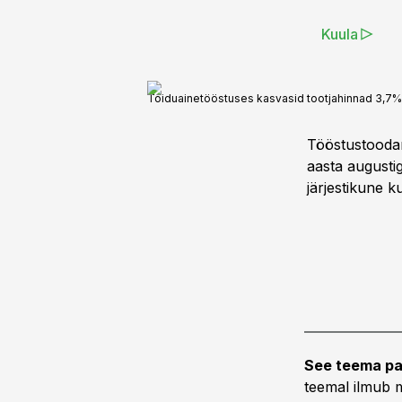
Kuula
Toiduainetööstuses kasvasid tootjahinnad 3,7%
Tööstustoodan
aasta augusti
järjestikune k
See teema pa
teemal ilmub m