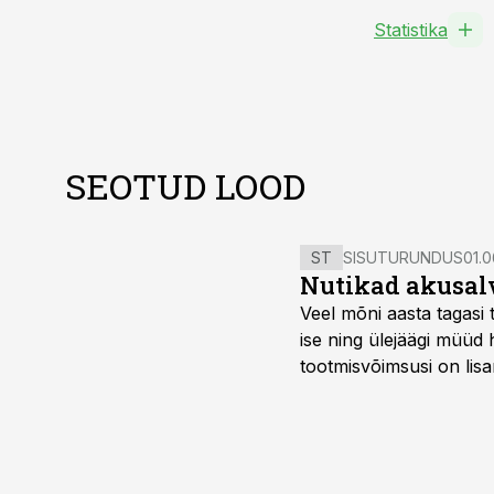
Statistika
SEOTUD LOOD
ST
SISUTURUNDUS
01.0
Nutikad akusal
Veel mõni aasta tagasi 
ise ning ülejäägi müüd
tootmisvõimsusi on lisa
surub börsihinna madala
põllumajandusettevõtet