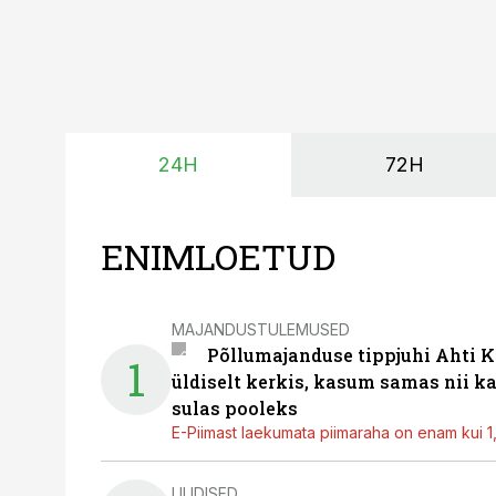
24H
72H
ENIMLOETUD
MAJANDUSTULEMUSED
Põllumajanduse tippjuhi Ahti K
1
üldiselt kerkis, kasum samas nii k
sulas pooleks
E-Piimast laekumata piimaraha on enam kui 1,2
UUDISED