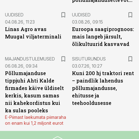
UUDISED
UUDISED
04.08.26, 11:23
03.08.26, 09:15
Linas Agro avas
Euroopa saagiprognoos:
Muugal viljaterminali
mais langeb järsult,
õlikultuurid kasvavad
ST
MAJANDUSTULEMUSED
SISUTURUNDUS
06.08.26, 09:34
03.07.26, 10:27
Põllumajanduse
Kuni 200 hj traktori rent
tippjuhi Ahti Kalde
– paindlik lahendus
firmades käive üldiselt
põllumajandusse,
kerkis, kasum samas
ehitusse ja
nii kahekordistus kui
teehooldusesse
ka sulas pooleks
E-Piimast laekumata piimaraha
on enam kui 1,2 miljonit eurot