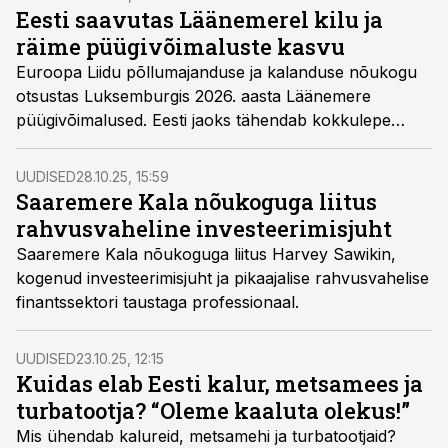
märkimisväärselt halvenenud. Vaid Liivi lahe räimel
Eesti saavutas Läänemerel kilu ja
läheb paremini, mis annab tunnistust läbimõeldud
räime püügivõimaluste kasvu
kalanduspoliitika vajalikkusest mitte vaid Eesti rannikul,
Euroopa Liidu põllumajanduse ja kalanduse nõukogu
vaid laiemalt terves Läänemeres.
otsustas Luksemburgis 2026. aasta Läänemere
püügivõimalused. Eesti jaoks tähendab kokkulepe
olulist kasvu kilu ja avaosa räime püügikvootides –
vastavalt 45 ja 15 protsenti – ning kaitsemeetmete
UUDISED
28.10.25, 15:59
jätkumist tursa ja lōhe puhul.
Saaremere Kala nõukoguga liitus
rahvusvaheline investeerimisjuht
Saaremere Kala nõukoguga liitus Harvey Sawikin,
kogenud investeerimisjuht ja pikaajalise rahvusvahelise
finantssektori taustaga professionaal.
UUDISED
23.10.25, 12:15
Kuidas elab Eesti kalur, metsamees ja
turbatootja? “Oleme kaaluta olekus!”
Mis ühendab kalureid, metsamehi ja turbatootjaid?