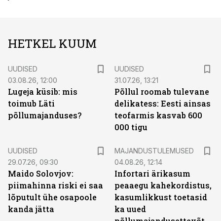
HETKEL KUUM
UUDISED
UUDISED
03.08.26, 12:00
31.07.26, 13:21
Lugeja küsib: mis
Põllul roomab tulevane
toimub Läti
delikatess: Eesti ainsas
põllumajanduses?
teofarmis kasvab 600
000 tigu
UUDISED
MAJANDUSTULEMUSED
29.07.26, 09:30
04.08.26, 12:14
Maido Solovjov:
Infortari ärikasum
piimahinna riski ei saa
peaaegu kahekordistus,
lõputult ühe osapoole
kasumlikkust toetasid
kanda jätta
ka uued
põllumajandusettevõtted