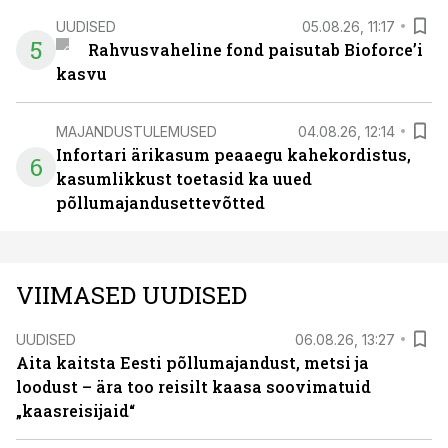
UUDISED
05.08.26, 11:17
5
Rahvusvaheline fond paisutab Bioforce’i
kasvu
MAJANDUSTULEMUSED
04.08.26, 12:14
Infortari ärikasum peaaegu kahekordistus,
6
kasumlikkust toetasid ka uued
põllumajandusettevõtted
VIIMASED UUDISED
UUDISED
06.08.26, 13:27
Aita kaitsta Eesti põllumajandust, metsi ja
loodust – ära too reisilt kaasa soovimatuid
„kaasreisijaid“