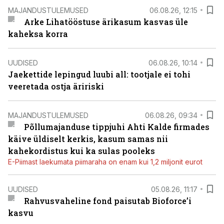
MAJANDUSTULEMUSED
06.08.26, 12:15
Arke Lihatööstuse ärikasum kasvas üle
kaheksa korra
UUDISED
06.08.26, 10:14
Jaekettide lepingud luubi all: tootjale ei tohi
veeretada ostja äririski
MAJANDUSTULEMUSED
06.08.26, 09:34
Põllumajanduse tippjuhi Ahti Kalde firmades
käive üldiselt kerkis, kasum samas nii
kahekordistus kui ka sulas pooleks
E-Piimast laekumata piimaraha on enam kui 1,2 miljonit eurot
UUDISED
05.08.26, 11:17
Rahvusvaheline fond paisutab Bioforce’i
kasvu