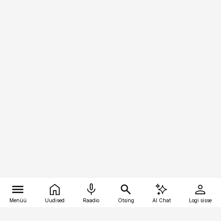
Menüü
Uudised
Raadio
Otsing
AI Chat
Logi sisse