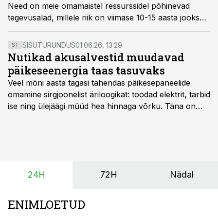
Need on meie omamaistel ressurssidel põhinevad
tegevusalad, millele riik on viimase 10-15 aasta jooksul
järjest piiranguid peale pannud, vähendanud erinevate
sammudega alal tegutsejate konkurentsivõimet ning
SISUTURUNDUS
01.06.26, 13:29
ST
tasapisi kustutanud tulevikulootusi.
Nutikad akusalvestid muudavad
päikeseenergia taas tasuvaks
Veel mõni aasta tagasi tähendas päikesepaneelide
omamine sirgjoonelist äriloogikat: toodad elektrit, tarbid
ise ning ülejäägi müüd hea hinnaga võrku. Täna on
olukord energiaturul muutunud. Taastuvenergia
tootmisvõimsusi on lisandunud omajagu ning
päikeselistel tundidel tekib võrku suur ületootmine, mis
surub börsihinna madalaks või isegi negatiivseks.
Seetõttu on akusalvestid muutumas nii ehitus- kui ka
24H
72H
Nädal
põllumajandusettevõtete jaoks üheks olulisemaks
investeeringuks energialahendustes.
ENIMLOETUD