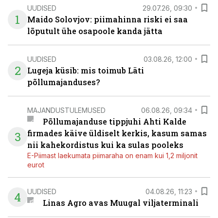
UUDISED
29.07.26, 09:30
1
Maido Solovjov: piimahinna riski ei saa
lõputult ühe osapoole kanda jätta
UUDISED
03.08.26, 12:00
2
Lugeja küsib: mis toimub Läti
põllumajanduses?
MAJANDUSTULEMUSED
06.08.26, 09:34
Põllumajanduse tippjuhi Ahti Kalde
firmades käive üldiselt kerkis, kasum samas
3
nii kahekordistus kui ka sulas pooleks
E-Piimast laekumata piimaraha on enam kui 1,2 miljonit
eurot
UUDISED
04.08.26, 11:23
4
Linas Agro avas Muugal viljaterminali