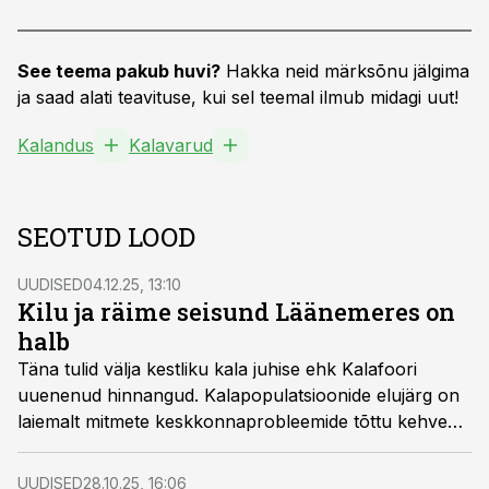
See teema pakub huvi?
Hakka neid märksõnu jälgima
ja saad alati teavituse, kui sel teemal ilmub midagi uut!
Kalandus
Kalavarud
SEOTUD LOOD
UUDISED
04.12.25, 13:10
Kilu ja räime seisund Läänemeres on
halb
Täna tulid välja kestliku kala juhise ehk Kalafoori
uuenenud hinnangud. Kalapopulatsioonide elujärg on
laiemalt mitmete keskkonnaprobleemide tõttu kehvem.
Eesti inimestel tasub tähele panna, et kodumaal
hinnatud kilu ja räime olukord on Läänemeres
UUDISED
28.10.25, 16:06