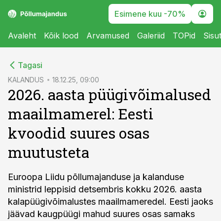
Esimene kuu -70%
Avaleht
Kõik lood
Arvamused
Galeriid
TOPid
Sisu
cebook
Tagasi
Twitter)
KALANDUS
18.12.25, 09:00
2026. aasta püügivõimalused
kedIn
maailmamerel: Eesti
ail
kvoodid suures osas
k
muutusteta
Euroopa Liidu põllumajanduse ja kalanduse
ministrid leppisid detsembris kokku 2026. aasta
kalapüügivõimalustes maailmameredel. Eesti jaoks
jäävad kaugpüügi mahud suures osas samaks