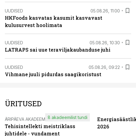
UUDISED
05.08.26, 11:00
HKFoods kasvatas kasumit kasvavast
kulusurvest hoolimata
UUDISED
05.08.26, 10:30
LATRAPS sai uue teraviljakaubanduse juhi
UUDISED
05.08.26, 09:22
Vihmane juuli pidurdas saagikoristust
ÜRITUSED
8 akadeemilist tundi
Energiasäästli
ÄRIPÄEVA AKADEEMIA
Tehisintellekti meistriklass
2026
juhtidele - vundament