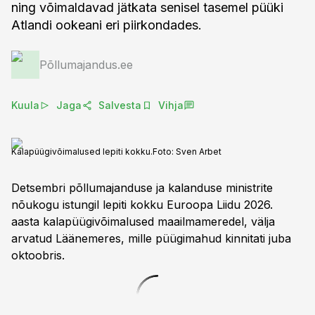
ning võimaldavad jätkata senisel tasemel püüki
Atlandi ookeani eri piirkondades.
Põllumajandus.ee
Kuula
Jaga
Salvesta
Vihja
Kalapüügivõimalused lepiti kokku.
Foto:
Sven Arbet
Detsembri põllumajanduse ja kalanduse ministrite
nõukogu istungil lepiti kokku Euroopa Liidu 2026.
aasta kalapüügivõimalused maailmameredel, välja
arvatud Läänemeres, mille püügimahud kinnitati juba
oktoobris.