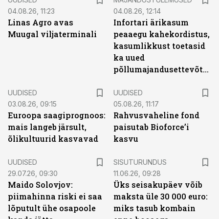
04.08.26, 11:23
04.08.26, 12:14
Linas Agro avas
Infortari ärikasum
Muugal viljaterminali
peaaegu kahekordistus,
kasumlikkust toetasid
ka uued
põllumajandusettevõtted
UUDISED
UUDISED
03.08.26, 09:15
05.08.26, 11:17
Euroopa saagiprognoos:
Rahvusvaheline fond
mais langeb järsult,
paisutab Bioforce’i
õlikultuurid kasvavad
kasvu
ST
UUDISED
SISUTURUNDUS
29.07.26, 09:30
11.06.26, 09:28
Maido Solovjov:
Üks seisakupäev võib
piimahinna riski ei saa
maksta üle 30 000 euro:
lõputult ühe osapoole
miks tasub kombain