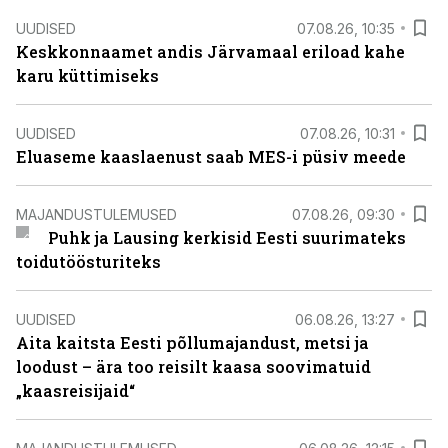
UUDISED
07.08.26, 10:35
Keskkonnaamet andis Järvamaal eriload kahe
karu küttimiseks
UUDISED
07.08.26, 10:31
Eluaseme kaaslaenust saab MES-i püsiv meede
MAJANDUSTULEMUSED
07.08.26, 09:30
Puhk ja Lausing kerkisid Eesti suurimateks
toidutöösturiteks
UUDISED
06.08.26, 13:27
Aita kaitsta Eesti põllumajandust, metsi ja
loodust – ära too reisilt kaasa soovimatuid
„kaasreisijaid“