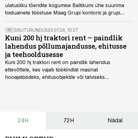
ulatusliku tõendite kogumise Baltikumi ühe suurima
toiduainete tööstuse Maag Grupi kontoris ja grupi
isikutega seotud elukohtades. Amet kahtlustab
ettevõtet suures tulumaksupettuses.
SISUTURUNDUS
03.07.26, 10:27
ST
Kuni 200 hj traktori rent – paindlik
lahendus põllumajandusse, ehitusse
ja teehooldusesse
Kuni 200 hj traktori rent
on paindlik lahendus
ettevõttele, kes vajab töökindlat masinat
hooajatöödeks, ehitusobjektile või talviseks
lumetõrjeks. Renditraktor kuni 200 hj aitab katta
hooajalisi töötippe, ootamatuid lisatöid või asendada
ajutiselt rivist välja langenud tehnikat, ja seda ilma suuri
investeeringuid tegemata. Baltic Agro masinarent tagab
vajaliku traktori ja lisavarustuse just siis, kui töömaht
24H
72H
Nädal
on suurim ning iga töötund on oluline.