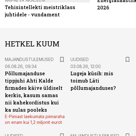
Energiasäästli
ÄRIPÄEVA AKADEEMIA
Tehisintellekti meistriklass
2026
juhtidele - vundament
HETKEL KUUM
MAJANDUSTULEMUSED
UUDISED
06.08.26, 09:34
03.08.26, 12:00
Põllumajanduse
Lugeja küsib: mis
tippjuhi Ahti Kalde
toimub Läti
firmades käive üldiselt
põllumajanduses?
kerkis, kasum samas
nii kahekordistus kui
ka sulas pooleks
E-Piimast laekumata piimaraha
on enam kui 1,2 miljonit eurot
UUDISED
MAJANDUSTULEMUSED