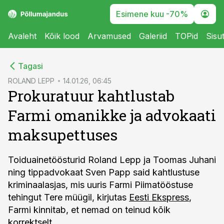
Esimene kuu -70%
Avaleht
Kõik lood
Arvamused
Galeriid
TOPid
Sisu
cebook
Tagasi
Twitter)
ROLAND LEPP
14.01.26, 06:45
Prokuratuur kahtlustab
kedIn
Farmi omanikke ja advokaati
ail
maksupettuses
k
Toiduainetöösturid Roland Lepp ja Toomas Juhani
ning tippadvokaat Sven Papp said kahtlustuse
kriminaalasjas, mis uuris Farmi Piimatööstuse
tehingut Tere müügil, kirjutas
Eesti Ekspress
,
Farmi kinnitab, et nemad on teinud kõik
korrektselt.