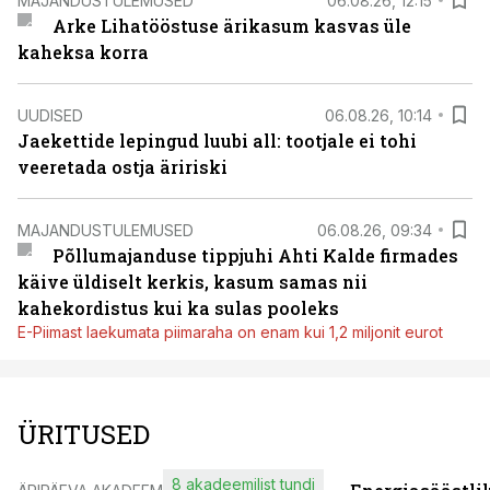
MAJANDUSTULEMUSED
06.08.26, 12:15
Arke Lihatööstuse ärikasum kasvas üle
kaheksa korra
UUDISED
06.08.26, 10:14
Jaekettide lepingud luubi all: tootjale ei tohi
veeretada ostja äririski
MAJANDUSTULEMUSED
06.08.26, 09:34
Põllumajanduse tippjuhi Ahti Kalde firmades
käive üldiselt kerkis, kasum samas nii
kahekordistus kui ka sulas pooleks
E-Piimast laekumata piimaraha on enam kui 1,2 miljonit eurot
ÜRITUSED
8 akadeemilist tundi