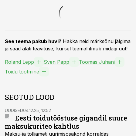
See teema pakub huvi?
Hakka neid märksõnu jälgima
ja saad alati teavituse, kui sel teemal ilmub midagi uut!
Roland Lepp
Sven Papp
Toomas Juhani
Toidu tootmine
SEOTUD LOOD
UUDISED
04.12.25, 12:52
Eesti toidutööstuse gigandil suure
maksukuriteo kahtlus
Maksu-ja tolliameti uurimisosakond korraldas