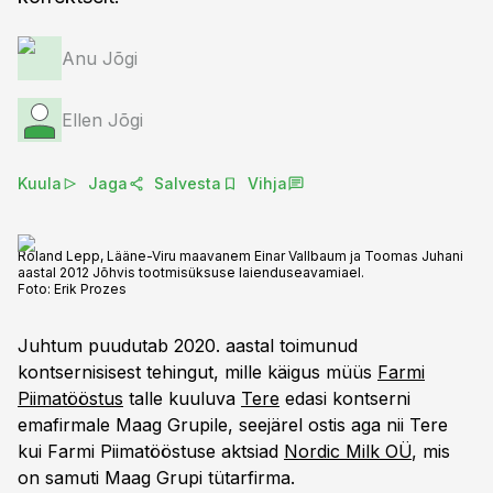
Anu Jõgi
Ellen Jõgi
Kuula
Jaga
Salvesta
Vihja
Roland Lepp, Lääne-Viru maavanem Einar Vallbaum ja Toomas Juhani
aastal 2012 Jõhvis tootmisüksuse laienduseavamiael.
Foto:
Erik Prozes
Juhtum puudutab 2020. aastal toimunud
kontsernisisest tehingut, mille käigus müüs
Farmi
Piimatööstus
talle kuuluva
Tere
edasi kontserni
emafirmale Maag Grupile, seejärel ostis aga nii Tere
kui Farmi Piimatööstuse aktsiad
Nordic Milk OÜ
, mis
on samuti Maag Grupi tütarfirma.