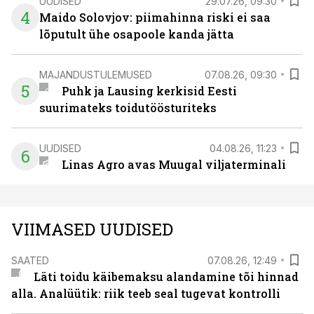
UUDISED
29.07.26, 09:30
4
Maido Solovjov: piimahinna riski ei saa
lõputult ühe osapoole kanda jätta
MAJANDUSTULEMUSED
07.08.26, 09:30
5
Puhk ja Lausing kerkisid Eesti
suurimateks toidutöösturiteks
UUDISED
04.08.26, 11:23
6
Linas Agro avas Muugal viljaterminali
VIIMASED UUDISED
SAATED
07.08.26, 12:49
Läti toidu käibemaksu alandamine tõi hinnad
alla. Analüütik: riik teeb seal tugevat kontrolli