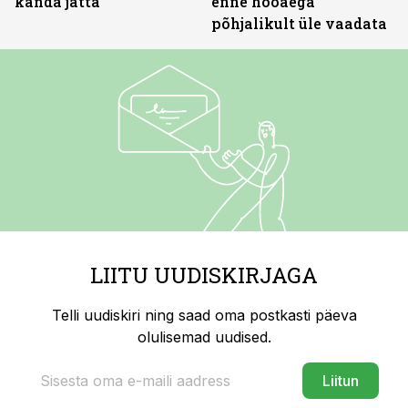
kanda jätta
enne hooaega
põhjalikult üle vaadata
LIITU UUDISKIRJAGA
Telli uudiskiri ning saad oma postkasti päeva
olulisemad uudised.
Liitun