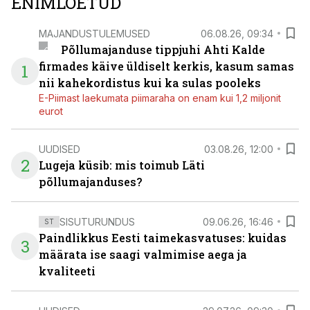
ENIMLOETUD
MAJANDUSTULEMUSED
06.08.26, 09:34
Põllumajanduse tippjuhi Ahti Kalde
firmades käive üldiselt kerkis, kasum samas
1
nii kahekordistus kui ka sulas pooleks
E-Piimast laekumata piimaraha on enam kui 1,2 miljonit
eurot
UUDISED
03.08.26, 12:00
2
Lugeja küsib: mis toimub Läti
põllumajanduses?
SISUTURUNDUS
09.06.26, 16:46
ST
Paindlikkus Eesti taimekasvatuses: kuidas
3
määrata ise saagi valmimise aega ja
kvaliteeti