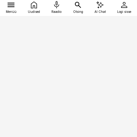
Menüü
Uudised
Raadio
Otsing
AI Chat
Logi sisse
Vana-Lõuna 39/1, 19094 Tallinn
(+372) 667 0111
pollumajandus@pollumajandus.ee
Telli
Reklaam
Firmast
Sisu kasutamisõigused
Ajakirjaniku
eetikakoodeks
Üldtingimused
Privaatsustingimused
Küpsiste poliitika
KKK
Eesti Meediaettevõtete
Eelistuste haldamine
Liit