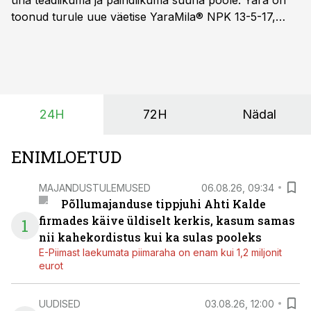
üha teadlikuma ja paindlikuma suuna poole. Yara on
toonud turule uue väetise YaraMila® NPK 13-5-17,
mille eesmärk on mitte ainult parandada saagikust,
vaid ka muuta põllumeeste mõtteviisi väetamise
ajastuse ja koguste osas.
24H
72H
Nädal
ENIMLOETUD
MAJANDUSTULEMUSED
06.08.26, 09:34
Põllumajanduse tippjuhi Ahti Kalde
firmades käive üldiselt kerkis, kasum samas
1
nii kahekordistus kui ka sulas pooleks
E-Piimast laekumata piimaraha on enam kui 1,2 miljonit
eurot
UUDISED
03.08.26, 12:00