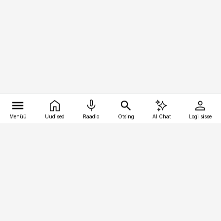
Menüü
Uudised
Raadio
Otsing
AI Chat
Logi sisse
Vana-Lõuna 39/1, 19094 Tallinn
(+372) 667 0111
pollumajandus@pollumajandus.ee
Telli
Reklaam