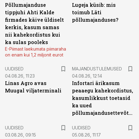
Põllumajanduse
Lugeja küsib: mis
tippjuhi Ahti Kalde
toimub Läti
firmades käive üldiselt
põllumajanduses?
kerkis, kasum samas
nii kahekordistus kui
ka sulas pooleks
E-Piimast laekumata piimaraha
on enam kui 1,2 miljonit eurot
UUDISED
MAJANDUSTULEMUSED
04.08.26, 11:23
04.08.26, 12:14
Linas Agro avas
Infortari ärikasum
Muugal viljaterminali
peaaegu kahekordistus,
kasumlikkust toetasid
ka uued
põllumajandusettevõtted
UUDISED
UUDISED
03.08.26, 09:15
05.08.26, 11:17