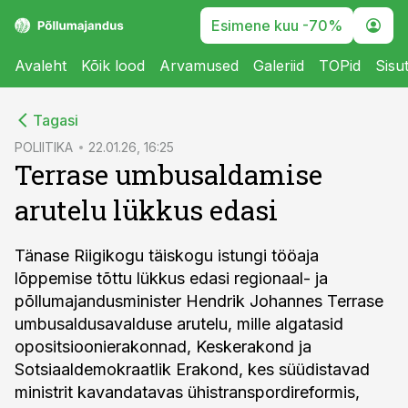
Esimene kuu -70%
Avaleht
Kõik lood
Arvamused
Galeriid
TOPid
Sisu
cebook
Tagasi
Twitter)
POLIITIKA
22.01.26, 16:25
Terrase umbusaldamise
kedIn
arutelu lükkus edasi
ail
k
Tänase Riigikogu täiskogu istungi tööaja
lõppemise tõttu lükkus edasi regionaal- ja
põllumajandusminister Hendrik Johannes Terrase
umbusaldusavalduse arutelu, mille algatasid
opositsioonierakonnad, Keskerakond ja
Sotsiaaldemokraatlik Erakond, kes süüdistavad
ministrit kavandatavas ühistranspordireformis,