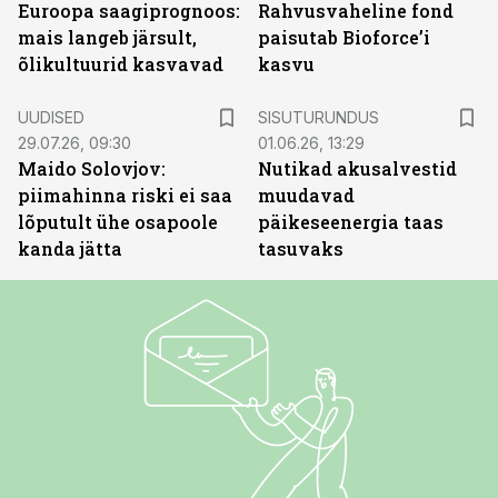
Euroopa saagiprognoos:
Rahvusvaheline fond
mais langeb järsult,
paisutab Bioforce’i
õlikultuurid kasvavad
kasvu
ST
UUDISED
SISUTURUNDUS
29.07.26, 09:30
01.06.26, 13:29
Maido Solovjov:
Nutikad akusalvestid
piimahinna riski ei saa
muudavad
lõputult ühe osapoole
päikeseenergia taas
kanda jätta
tasuvaks