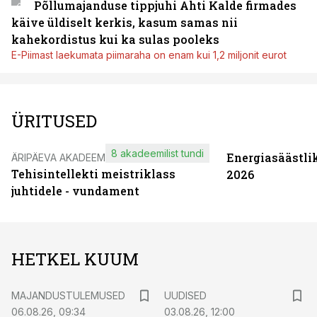
Põllumajanduse tippjuhi Ahti Kalde firmades
käive üldiselt kerkis, kasum samas nii
kahekordistus kui ka sulas pooleks
E-Piimast laekumata piimaraha on enam kui 1,2 miljonit eurot
ÜRITUSED
8 akadeemilist tundi
Energiasäästli
ÄRIPÄEVA AKADEEMIA
Tehisintellekti meistriklass
2026
juhtidele - vundament
HETKEL KUUM
MAJANDUSTULEMUSED
UUDISED
06.08.26, 09:34
03.08.26, 12:00