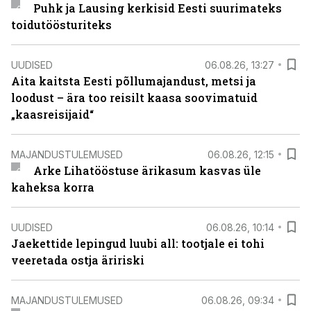
Puhk ja Lausing kerkisid Eesti suurimateks
toidutöösturiteks
UUDISED
06.08.26, 13:27
Aita kaitsta Eesti põllumajandust, metsi ja
loodust – ära too reisilt kaasa soovimatuid
„kaasreisijaid“
MAJANDUSTULEMUSED
06.08.26, 12:15
Arke Lihatööstuse ärikasum kasvas üle
kaheksa korra
UUDISED
06.08.26, 10:14
Jaekettide lepingud luubi all: tootjale ei tohi
veeretada ostja äririski
MAJANDUSTULEMUSED
06.08.26, 09:34