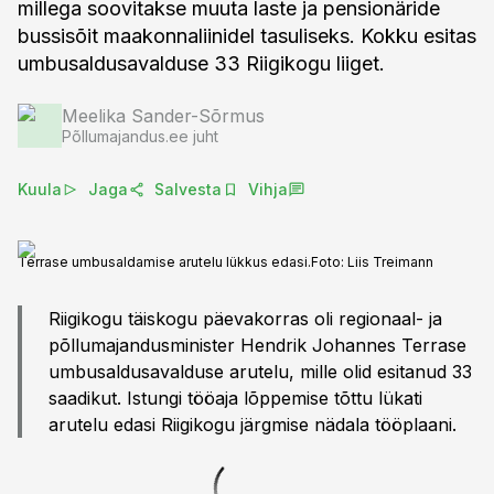
millega soovitakse muuta laste ja pensionäride
bussisõit maakonnaliinidel tasuliseks. Kokku esitas
umbusaldusavalduse 33 Riigikogu liiget.
Meelika Sander-Sõrmus
Põllumajandus.ee juht
Kuula
Jaga
Salvesta
Vihja
Terrase umbusaldamise arutelu lükkus edasi.
Foto:
Liis Treimann
Riigikogu täiskogu päevakorras oli regionaal- ja
põllumajandusminister Hendrik Johannes Terrase
umbusaldusavalduse arutelu, mille olid esitanud 33
saadikut. Istungi tööaja lõppemise tõttu lükati
arutelu edasi Riigikogu järgmise nädala tööplaani.