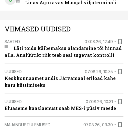
Linas Agro avas Muugal viljaterminali
VIIMASED UUDISED
SAATED
07.08.26, 12:49
Läti toidu käibemaksu alandamine tõi hinnad
alla. Analüütik: riik teeb seal tugevat kontrolli
UUDISED
07.08.26, 10:35
Keskkonnaamet andis Järvamaal eriload kahe
karu küttimiseks
UUDISED
07.08.26, 10:31
Eluaseme kaaslaenust saab MES-i püsiv meede
MAJANDUSTULEMUSED
07.08.26, 09:30