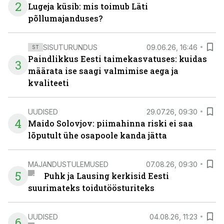
2
Lugeja küsib: mis toimub Läti
põllumajanduses?
SISUTURUNDUS
09.06.26, 16:46
ST
Paindlikkus Eesti taimekasvatuses: kuidas
3
määrata ise saagi valmimise aega ja
kvaliteeti
UUDISED
29.07.26, 09:30
4
Maido Solovjov: piimahinna riski ei saa
lõputult ühe osapoole kanda jätta
MAJANDUSTULEMUSED
07.08.26, 09:30
5
Puhk ja Lausing kerkisid Eesti
suurimateks toidutöösturiteks
UUDISED
04.08.26, 11:23
6