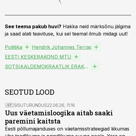
See teema pakub huvi?
Hakka neid märksõnu jälgima
ja saad alati teavituse, kui sel teemal ilmub midagi uut!
Poliitika
Hendrik Johannes Terras
EESTI KESKERAKOND MTÜ
SOTSIAALDEMOKRAATLIK ERAKOND MTÜ
SEOTUD LOOD
SISUTURUNDUS
22.06.26, 11:16
ST
Uus väetamisloogika aitab saaki
paremini kaitsta
Eesti põllumajanduses on väetamisstrateegiad liikumas