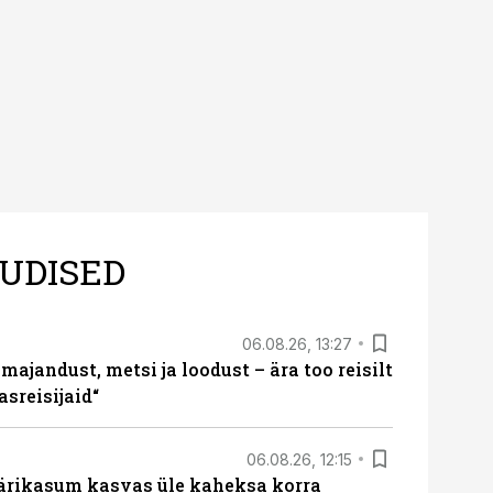
UDISED
06.08.26, 13:27
majandust, metsi ja loodust – ära too reisilt
sreisijaid“
06.08.26, 12:15
ärikasum kasvas üle kaheksa korra