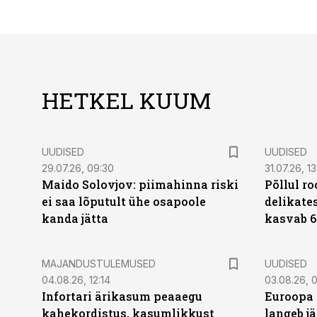
HETKEL KUUM
UUDISED
UUDISED
29.07.26, 09:30
31.07.26, 13
Maido Solovjov: piimahinna riski
Põllul r
ei saa lõputult ühe osapoole
delikates
kanda jätta
kasvab 6
MAJANDUSTULEMUSED
UUDISED
04.08.26, 12:14
03.08.26, 0
Infortari ärikasum peaaegu
Euroopa 
kahekordistus, kasumlikkust
langeb jä