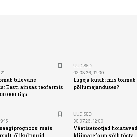
UUDISED
:21
03.08.26, 12:00
oomab tulevane
Lugeja küsib: mis toimub 
s: Eesti ainsas teofarmis
põllumajanduses?
00 000 tigu
UUDISED
9:15
30.07.26, 12:00
saagiprognoos: mais
Väetisetootjad hoiatavad
rsult, õlikultuurid
kliimareform võib tõsta