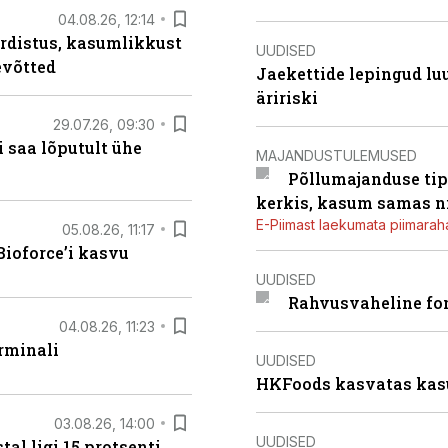
04.08.26, 12:14
rdistus, kasumlikkust
UUDISED
evõtted
Jaekettide lepingud luub
äririski
29.07.26, 09:30
 saa lõputult ühe
MAJANDUSTULEMUSED
Põllumajanduse tip
kerkis, kasum samas ni
E-Piimast laekumata piimaraha
05.08.26, 11:17
ioforce’i kasvu
UUDISED
Rahvusvaheline fon
04.08.26, 11:23
rminali
UUDISED
HKFoods kasvatas kas
03.08.26, 14:00
UUDISED
al ligi 15 protsenti