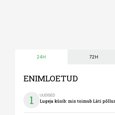
24H
72H
ENIMLOETUD
UUDISED
1
Lugeja küsib: mis toimub Läti põll