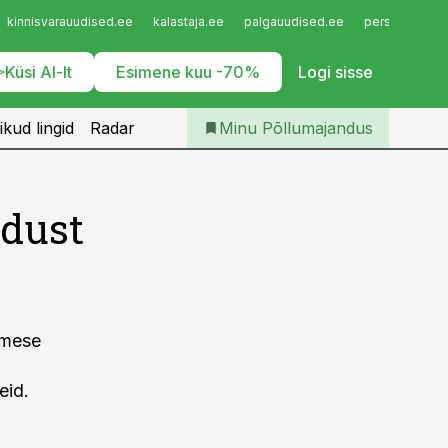
Iseteenindus
kinnisvarauudised.ee
kalastaja.ee
palgauudised.ee
personaliuudi
Telli Põllumajandus
Küsi AI-lt
Esimene kuu -70%
Logi sisse
ikud lingid
Radar
Minu Põllumajandus
ndust
imese
eid.