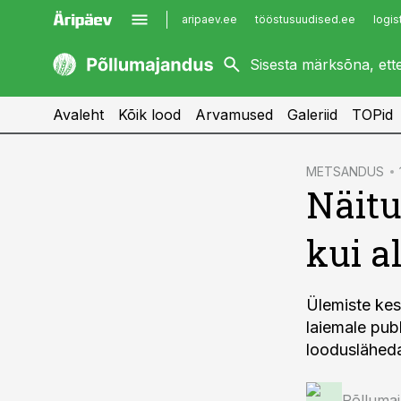
aripaev.ee
tööstusuudised.ee
logis
kaubandus.ee
imelineajalugu.ee
kinnisvarauudised.ee
imelineteadus.ee
Avaleht
Kõik lood
Arvamused
Galeriid
TOPid
cebook
METSANDUS
Näitu
Twitter)
kedIn
kui al
ail
k
Ülemiste kes
laiemale pub
loodusläheda
Põlluma