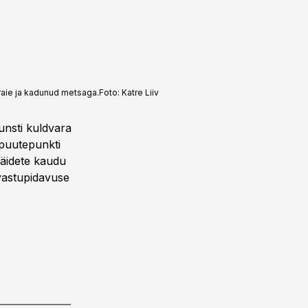
raie ja kadunud metsaga.
Foto:
Katre Liiv
unsti kuldvara
puutepunkti
 näidete kaudu
 vastupidavuse