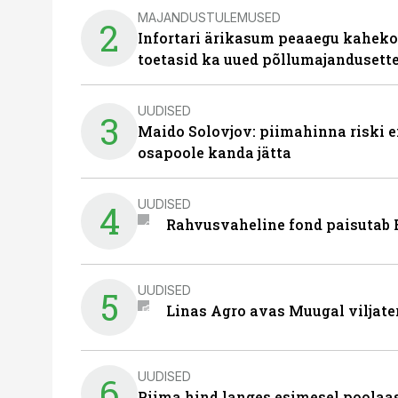
MAJANDUSTULEMUSED
2
Infortari ärikasum peaaegu kaheko
toetasid ka uued põllumajandusett
UUDISED
3
Maido Solovjov: piimahinna riski ei
osapoole kanda jätta
UUDISED
4
Rahvusvaheline fond paisutab B
UUDISED
5
Linas Agro avas Muugal viljate
UUDISED
6
Piima hind langes esimesel poolaast