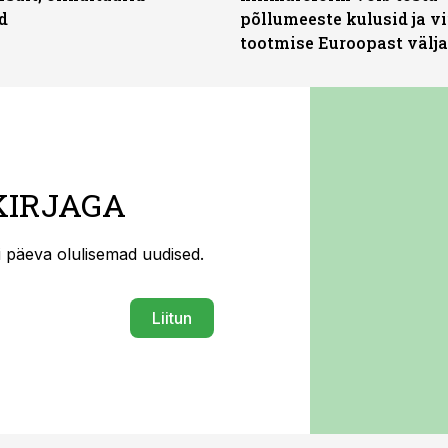
d
põllumeeste kulusid ja vi
tootmise Euroopast välja
KIRJAGA
ti päeva olulisemad uudised.
Liitun