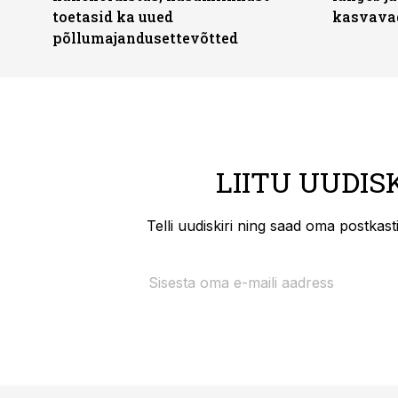
toetasid ka uued
kasvava
põllumajandusettevõtted
LIITU UUDIS
Telli uudiskiri ning saad oma postkas