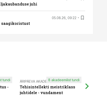
ljakaubanduse juhi
05.08.26, 09:22
 saagikoristust
t tundi
8 akadeemilist tundi
ÄRIPÄEVA AKADEEMIA
IT KOOLIT
tus -
Tehisintellekti meistriklass
Muutuste
juhtidele - vundament
praktilis