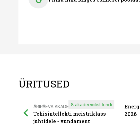
ÜRITUSED
8 akadeemilist tundi
Energ
ÄRIPÄEVA AKADEEMIA
Tehisintellekti meistriklass
2026
juhtidele - vundament