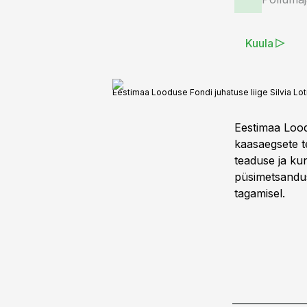
Kuula
Eestimaa Looduse Fondi juhatuse liige Silvia Lo
Eestimaa Lood
kaasaegsete t
teaduse ja kun
püsimetsandus
tagamisel.