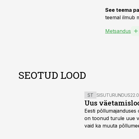
See teema pa
teemal ilmub m
Metsandus
SEOTUD LOOD
ST
SISUTURUNDUS
22.0
Uus väetamisloo
Eesti põllumajanduses 
on toonud turule uue v
vaid ka muuta põllumees