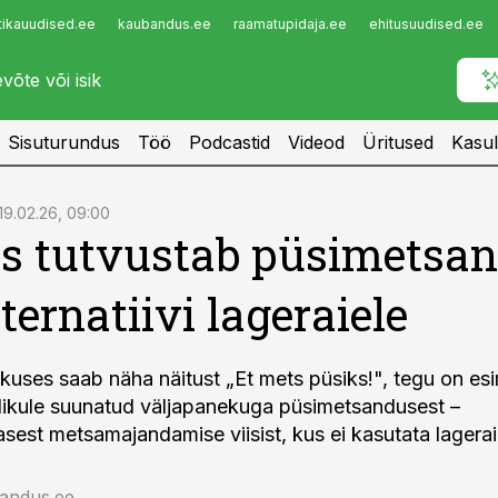
tikauudised.ee
kaubandus.ee
raamatupidaja.ee
ehitusuudised.ee
Infopank
Radar
Sisuturundus
Töö
Podcastid
Videod
Üritused
Kasul
19.02.26, 09:00
s tutvustab püsimetsa
ternatiivi lageraiele
kuses saab näha näitust „Et mets püsiks!", tegu on es
likule suunatud väljapanekuga püsimetsandusest –
sest metsamajandamise viisist, kus ei kasutata lagerai
jandus.ee