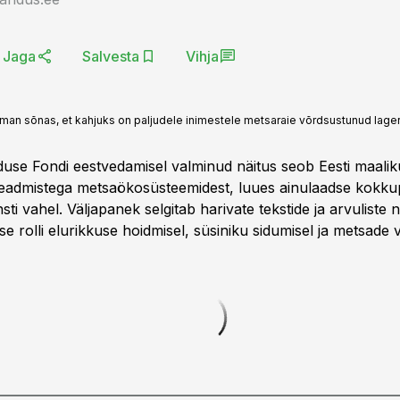
Jaga
Salvesta
Vihja
tman sõnas, et kahjuks on paljudele inimestele metsaraie võrdsustunud lage
use Fondi eestvedamisel valminud näitus seob Eesti maalik
eadmistega metsaökosüsteemidest, luues ainulaadse kokku
sti vahel. Väljapanek selgitab harivate tekstide ja arvuliste
e rolli elurikkuse hoidmisel, süsiniku sidumisel ja metsade