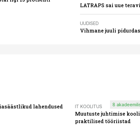
LATRAPS sai uue teravi
UUDISED
Vihmane juuli pidurdas
8 akadeemilis
iasäästlikud lahendused
IT KOOLITUS
Muutuste juhtimise kooli
praktilised tööriistad