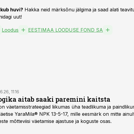
kub huvi?
Hakka neid märksõnu jälgima ja saad alati teavitu
idagi uut!
Loodus
EESTIMAA LOODUSE FOND SA
6.26, 11:16
gika aitab saaki paremini kaitsta
on väetamisstrateegiad liikumas üha teadlikuma ja paindlik
äetise YaraMila® NPK 13-5-17, mille eesmärk on mitte ainul
te mõtteviisi väetamise ajastuse ja koguste osas.