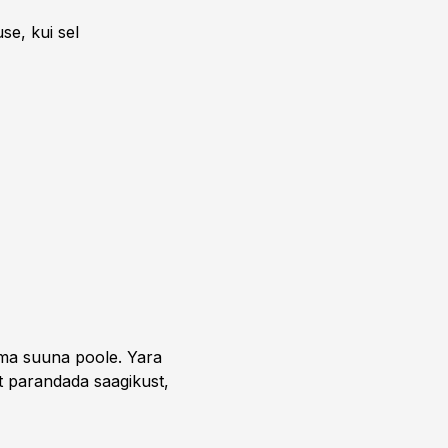
se, kui sel
uma suuna poole. Yara
t parandada saagikust,