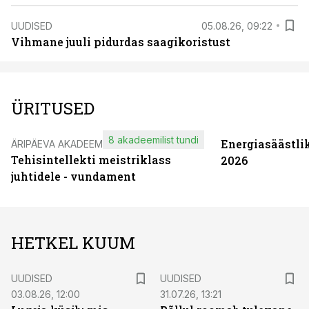
UUDISED
05.08.26, 09:22
Vihmane juuli pidurdas saagikoristust
ÜRITUSED
8 akadeemilist tundi
Energiasäästli
ÄRIPÄEVA AKADEEMIA
Tehisintellekti meistriklass
2026
juhtidele - vundament
HETKEL KUUM
UUDISED
UUDISED
03.08.26, 12:00
31.07.26, 13:21