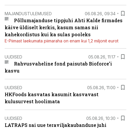
MAJANDUSTULEMUSED
06.08.26, 09:34
Põllumajanduse tippjuhi Ahti Kalde firmades
käive üldiselt kerkis, kasum samas nii
kahekordistus kui ka sulas pooleks
E-Piimast laekumata piimaraha on enam kui 1,2 miljonit eurot
UUDISED
05.08.26, 11:17
Rahvusvaheline fond paisutab Bioforce’i
kasvu
UUDISED
05.08.26, 11:00
HKFoods kasvatas kasumit kasvavast
kulusurvest hoolimata
UUDISED
05.08.26, 10:30
LATRAPS sai uue teraviljakaubanduse juhi