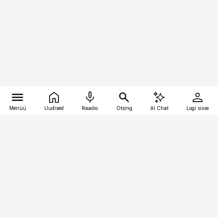
Menüü
Uudised
Raadio
Otsing
AI Chat
Logi sisse
Vana-Lõuna 39/1, 19094 Tallinn
(+372) 667 0111
pollumajandus@pollumajandus.ee
Telli
Reklaam