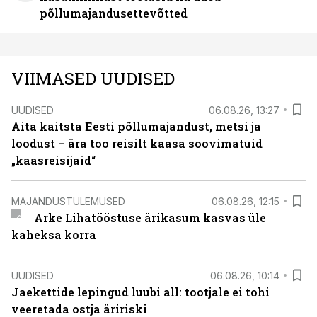
põllumajandusettevõtted
VIIMASED UUDISED
UUDISED
06.08.26, 13:27
Aita kaitsta Eesti põllumajandust, metsi ja
loodust – ära too reisilt kaasa soovimatuid
„kaasreisijaid“
MAJANDUSTULEMUSED
06.08.26, 12:15
Arke Lihatööstuse ärikasum kasvas üle
kaheksa korra
UUDISED
06.08.26, 10:14
Jaekettide lepingud luubi all: tootjale ei tohi
veeretada ostja äririski