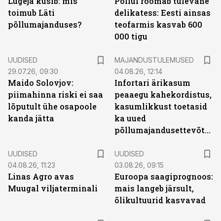
Lugeja küsib: mis
Põllul roomab tulevane
toimub Läti
delikatess: Eesti ainsas
põllumajanduses?
teofarmis kasvab 600
000 tigu
UUDISED
MAJANDUSTULEMUSED
29.07.26, 09:30
04.08.26, 12:14
Maido Solovjov:
Infortari ärikasum
piimahinna riski ei saa
peaaegu kahekordistus,
lõputult ühe osapoole
kasumlikkust toetasid
kanda jätta
ka uued
põllumajandusettevõtted
UUDISED
UUDISED
04.08.26, 11:23
03.08.26, 09:15
Linas Agro avas
Euroopa saagiprognoos:
Muugal viljaterminali
mais langeb järsult,
õlikultuurid kasvavad
ST