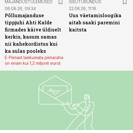
MAJANDUSTULEMUSED
SISUTURUNDUS
06.08.26, 09:34
22.06.26, 11:16
Põllumajanduse
Uus väetamisloogika
tippjuhi Ahti Kalde
aitab saaki paremini
firmades käive üldiselt
kaitsta
kerkis, kasum samas
nii kahekordistus kui
ka sulas pooleks
E-Piimast laekumata piimaraha
on enam kui 1,2 miljonit eurot