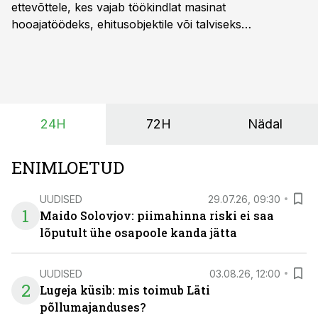
ettevõttele, kes vajab töökindlat masinat
hooajatöödeks, ehitusobjektile või talviseks
lumetõrjeks. Renditraktor kuni 200 hj aitab katta
hooajalisi töötippe, ootamatuid lisatöid või asendada
ajutiselt rivist välja langenud tehnikat, ja seda ilma suuri
investeeringuid tegemata. Baltic Agro masinarent tagab
vajaliku traktori ja lisavarustuse just siis, kui töömaht
24H
72H
Nädal
on suurim ning iga töötund on oluline.
ENIMLOETUD
UUDISED
29.07.26, 09:30
1
Maido Solovjov: piimahinna riski ei saa
lõputult ühe osapoole kanda jätta
UUDISED
03.08.26, 12:00
2
Lugeja küsib: mis toimub Läti
põllumajanduses?