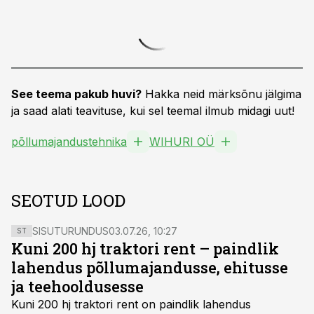
See teema pakub huvi?
Hakka neid märksõnu jälgima
ja saad alati teavituse, kui sel teemal ilmub midagi uut!
põllumajandustehnika
WIHURI OÜ
SEOTUD LOOD
SISUTURUNDUS
03.07.26, 10:27
ST
Kuni 200 hj traktori rent – paindlik
lahendus põllumajandusse, ehitusse
ja teehooldusesse
Kuni 200 hj traktori rent
on paindlik lahendus