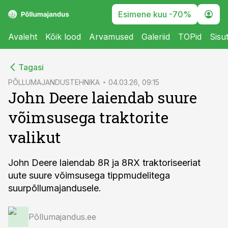
Esimene kuu -70%
Avaleht
Kõik lood
Arvamused
Galeriid
TOPid
Sisu
cebook
Tagasi
Twitter)
PÕLLUMAJANDUSTEHNIKA
04.03.26, 09:15
John Deere laiendab suure
kedIn
võimsusega traktorite
ail
valikut
k
John Deere laiendab 8R ja 8RX traktoriseeriat
uute suure võimsusega tippmudelitega
suurpõllumajandusele.
Põllumajandus.ee