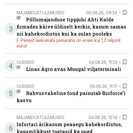
MAJANDUSTULEMUSED
06.08.26, 09:34
Põllumajanduse tippjuhi Ahti Kalde
firmades käive üldiselt kerkis, kasum samas
3
nii kahekordistus kui ka sulas pooleks
E-Piimast laekumata piimaraha on enam kui 1,2 miljonit
eurot
UUDISED
04.08.26, 11:23
4
Linas Agro avas Muugal viljaterminali
UUDISED
05.08.26, 11:17
5
Rahvusvaheline fond paisutab Bioforce’i
kasvu
MAJANDUSTULEMUSED
04.08.26, 12:14
Infortari ärikasum peaaegu kahekordistus,
6
kasumlikkust toetasid ka uued