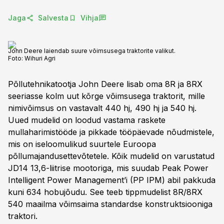
Jaga
Salvesta
Vihja
John Deere laiendab suure võimsusega traktorite valikut.
Foto:
Wihuri Agri
Põllutehnikatootja John Deere lisab oma 8R ja 8RX
seeriasse kolm uut kõrge võimsusega traktorit, mille
nimivõimsus on vastavalt 440 hj, 490 hj ja 540 hj.
Uued mudelid on loodud vastama raskete
mullaharimistööde ja pikkade tööpäevade nõudmistele,
mis on iseloomulikud suurtele Euroopa
põllumajandusettevõtetele. Kõik mudelid on varustatud
JD14 13,6-liitrise mootoriga, mis suudab Peak Power
Intelligent Power Management’i (PP IPM) abil pakkuda
kuni 634 hobujõudu. See teeb tippmudelist 8R/8RX
540 maailma võimsaima standardse konstruktsiooniga
traktori.