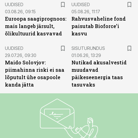
UUDISED
UUDISED
03.08.26, 09:15
05.08.26, 11:17
Euroopa saagiprognoos:
Rahvusvaheline fond
mais langeb järsult,
paisutab Bioforce’i
õlikultuurid kasvavad
kasvu
ST
UUDISED
SISUTURUNDUS
29.07.26, 09:30
01.06.26, 13:29
Maido Solovjov:
Nutikad akusalvestid
piimahinna riski ei saa
muudavad
lõputult ühe osapoole
päikeseenergia taas
kanda jätta
tasuvaks