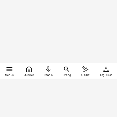
Menüü
Uudised
Raadio
Otsing
AI Chat
Logi sisse
Vana-Lõuna 39/1, 19094 Tallinn
(+372) 667 0111
pollumajandus@pollumajandus.ee