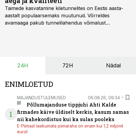
aega ja kvaliteeti
Taimede kasvatamine kiletunnelites on Eestis aasta-
aastalt populaarsemaks muutunud. Võrreldes
avamaaga pakub tunnelilahendus võimalust
saagikoristuse algust kuni kahe nädala võrra
varasemaks tuua või hoopis hilisemaks lükata. Hästi
planeerides on tänu sellele võimalik saada ka saagi
eest turul kõrgemat hinda.
24H
72H
Nädal
ENIMLOETUD
MAJANDUSTULEMUSED
06.08.26, 09:34
Põllumajanduse tippjuhi Ahti Kalde
firmades käive üldiselt kerkis, kasum samas
1
nii kahekordistus kui ka sulas pooleks
E-Piimast laekumata piimaraha on enam kui 1,2 miljonit
eurot