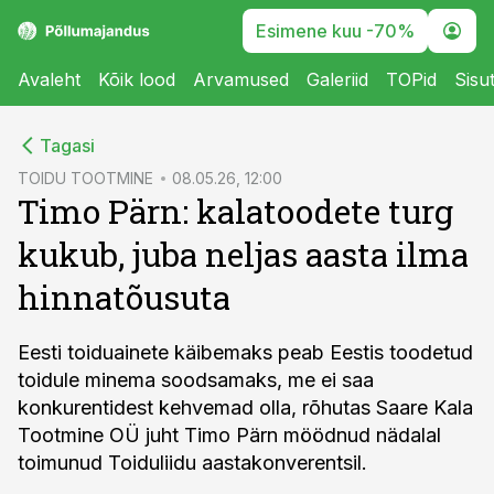
Esimene kuu -70%
Avaleht
Kõik lood
Arvamused
Galeriid
TOPid
Sisu
cebook
Tagasi
Twitter)
TOIDU TOOTMINE
08.05.26, 12:00
Timo Pärn: kalatoodete turg
kedIn
kukub, juba neljas aasta ilma
ail
hinnatõusuta
k
Eesti toiduainete käibemaks peab Eestis toodetud
toidule minema soodsamaks, me ei saa
konkurentidest kehvemad olla, rõhutas Saare Kala
Tootmine OÜ juht Timo Pärn möödnud nädalal
toimunud Toiduliidu aastakonverentsil.