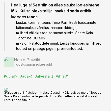
Hea lugeja! See siin on alles sisuka loo esimene
lõik. Kui sa oleks tellija, saaksid seda artiklit
lugedes teada:
kuidas kommenteeris Timo Pärn Eesti toiduainete
käibemaksu võrdlust naaberriikidega;
millised väljakutsed seisavad silmitsi Saare Kala
Tootmine OÜ ees;
miks on kalatoodete müük Eestis languses ja millised
tooted on praegu pigem premiumtooted.
Harro Puusild
Tööstusuudised.ee juht
Kuula
Jaga
Salvesta
Vihja
„Palgasurve, inflatsioon, maksutõusud – kõik räsivad meid,“ loetles
Saare Kala Tootmine tegevjuht Timo Pärn ettevõtte väljakutseid.
Foto:
Erlend Štaub