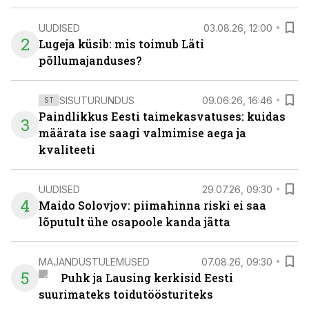
UUDISED
03.08.26, 12:00
2
Lugeja küsib: mis toimub Läti
põllumajanduses?
SISUTURUNDUS
09.06.26, 16:46
ST
Paindlikkus Eesti taimekasvatuses: kuidas
3
määrata ise saagi valmimise aega ja
kvaliteeti
UUDISED
29.07.26, 09:30
4
Maido Solovjov: piimahinna riski ei saa
lõputult ühe osapoole kanda jätta
MAJANDUSTULEMUSED
07.08.26, 09:30
5
Puhk ja Lausing kerkisid Eesti
suurimateks toidutöösturiteks