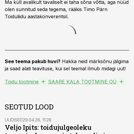
Ma küll avalikult tavaliselt ei taha sõna võtta, aga nüüd
olen sunnitud seda tegema, rääkis Timo Pärn
Toiduliidu aastakonverentsil.
See teema pakub huvi?
Hakka neid märksõnu jälgima
ja saad alati teavituse, kui sel teemal ilmub midagi uut!
Toidu tootmine
SAARE KALA TOOTMINE OÜ
SEOTUD LOOD
UUDISED
29.04.26, 11:28
Veljo Ipits: toidujulgeoleku