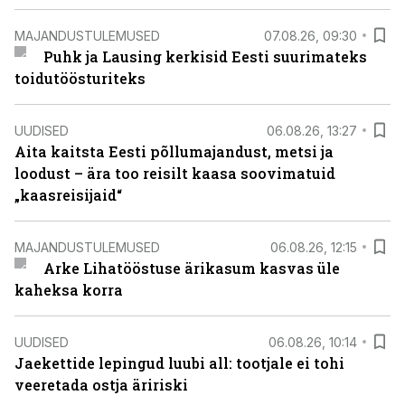
MAJANDUSTULEMUSED
07.08.26, 09:30
Puhk ja Lausing kerkisid Eesti suurimateks
toidutöösturiteks
UUDISED
06.08.26, 13:27
Aita kaitsta Eesti põllumajandust, metsi ja
loodust – ära too reisilt kaasa soovimatuid
„kaasreisijaid“
MAJANDUSTULEMUSED
06.08.26, 12:15
Arke Lihatööstuse ärikasum kasvas üle
kaheksa korra
UUDISED
06.08.26, 10:14
Jaekettide lepingud luubi all: tootjale ei tohi
veeretada ostja äririski