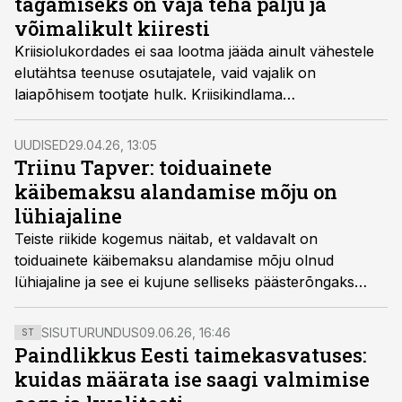
tagamiseks on vaja teha palju ja
võimalikult kiiresti
Kriisiolukordades ei saa lootma jääda ainult vähestele
elutähtsa teenuse osutajatele, vaid vajalik on
laiapõhisem tootjate hulk. Kriisikindlama
tootmisvõimekuse hajutamine teeb meid vähem
haavatavaks, ütles Toiduliidu volikogu esimees Veljo
UUDISED
29.04.26, 13:05
Ipits tänasel toidutööstuste 20. juubelikonverentsil.
Triinu Tapver: toiduainete
käibemaksu alandamise mõju on
lühiajaline
Teiste riikide kogemus näitab, et valdavalt on
toiduainete käibemaksu alandamise mõju olnud
lühiajaline ja see ei kujune selliseks päästerõngaks
nagu loodetakse, ütles LHV makroanalüütik Triinu
Tapver tänasel toidutööstuse 20. juubelikonverentsil.
SISUTURUNDUS
09.06.26, 16:46
ST
Paindlikkus Eesti taimekasvatuses:
kuidas määrata ise saagi valmimise