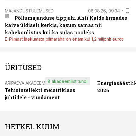
MAJANDUSTULEMUSED
06.08.26, 09:34
Põllumajanduse tippjuhi Ahti Kalde firmades
käive üldiselt kerkis, kasum samas nii
kahekordistus kui ka sulas pooleks
E-Piimast laekumata piimaraha on enam kui 1,2 miljonit eurot
ÜRITUSED
8 akadeemilist tundi
Energiasäästli
ÄRIPÄEVA AKADEEMIA
Tehisintellekti meistriklass
2026
juhtidele - vundament
HETKEL KUUM