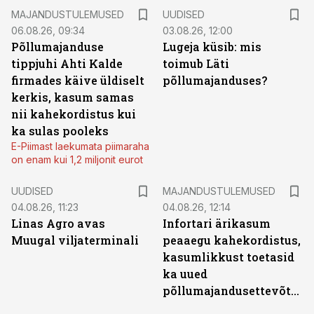
MAJANDUSTULEMUSED
UUDISED
06.08.26, 09:34
03.08.26, 12:00
Põllumajanduse
Lugeja küsib: mis
tippjuhi Ahti Kalde
toimub Läti
firmades käive üldiselt
põllumajanduses?
kerkis, kasum samas
nii kahekordistus kui
ka sulas pooleks
E-Piimast laekumata piimaraha
on enam kui 1,2 miljonit eurot
UUDISED
MAJANDUSTULEMUSED
04.08.26, 11:23
04.08.26, 12:14
Linas Agro avas
Infortari ärikasum
Muugal viljaterminali
peaaegu kahekordistus,
kasumlikkust toetasid
ka uued
põllumajandusettevõtted