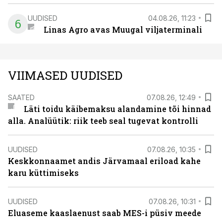
UUDISED
04.08.26, 11:23
6
Linas Agro avas Muugal viljaterminali
VIIMASED UUDISED
SAATED
07.08.26, 12:49
Läti toidu käibemaksu alandamine tõi hinnad
alla. Analüütik: riik teeb seal tugevat kontrolli
UUDISED
07.08.26, 10:35
Keskkonnaamet andis Järvamaal eriload kahe
karu küttimiseks
UUDISED
07.08.26, 10:31
Eluaseme kaaslaenust saab MES-i püsiv meede