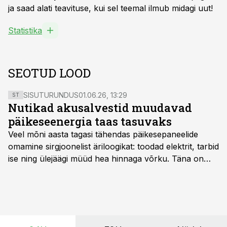
ja saad alati teavituse, kui sel teemal ilmub midagi uut!
Statistika
SEOTUD LOOD
SISUTURUNDUS
01.06.26, 13:29
ST
Nutikad akusalvestid muudavad
päikeseenergia taas tasuvaks
Veel mõni aasta tagasi tähendas päikesepaneelide
omamine sirgjoonelist äriloogikat: toodad elektrit, tarbid
ise ning ülejäägi müüd hea hinnaga võrku. Täna on
olukord energiaturul muutunud. Taastuvenergia
tootmisvõimsusi on lisandunud omajagu ning
päikeselistel tundidel tekib võrku suur ületootmine, mis
surub börsihinna madalaks või isegi negatiivseks.
Seetõttu on akusalvestid muutumas nii ehitus- kui ka