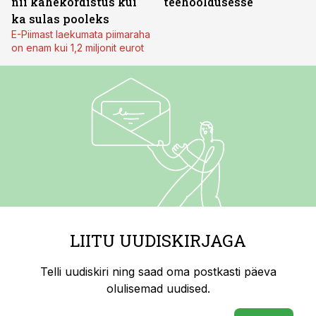
nii kahekordistus kui
teehooldusesse
ka sulas pooleks
E-Piimast laekumata piimaraha
on enam kui 1,2 miljonit eurot
LIITU UUDISKIRJAGA
Telli uudiskiri ning saad oma postkasti päeva
olulisemad uudised.