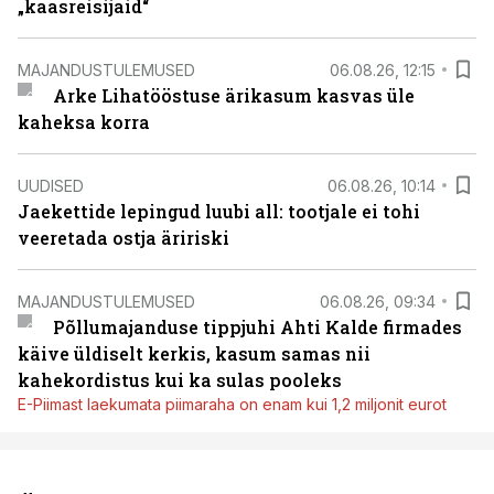
„kaasreisijaid“
MAJANDUSTULEMUSED
06.08.26, 12:15
Arke Lihatööstuse ärikasum kasvas üle
kaheksa korra
UUDISED
06.08.26, 10:14
Jaekettide lepingud luubi all: tootjale ei tohi
veeretada ostja äririski
MAJANDUSTULEMUSED
06.08.26, 09:34
Põllumajanduse tippjuhi Ahti Kalde firmades
käive üldiselt kerkis, kasum samas nii
kahekordistus kui ka sulas pooleks
E-Piimast laekumata piimaraha on enam kui 1,2 miljonit eurot