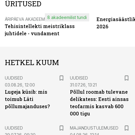
ÜRITUSED
8 akadeemilist tundi
Energiasäästli
ÄRIPÄEVA AKADEEMIA
Tehisintellekti meistriklass
2026
juhtidele - vundament
HETKEL KUUM
UUDISED
UUDISED
03.08.26, 12:00
31.07.26, 13:21
Lugeja küsib: mis
Põllul roomab tulevane
toimub Läti
delikatess: Eesti ainsas
põllumajanduses?
teofarmis kasvab 600
000 tigu
UUDISED
MAJANDUSTULEMUSED
29.07.26, 09:30
04.08.26, 12:14