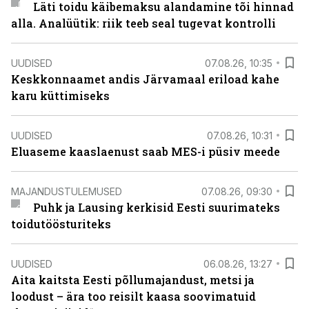
Läti toidu käibemaksu alandamine tõi hinnad
alla. Analüütik: riik teeb seal tugevat kontrolli
UUDISED
07.08.26, 10:35
Keskkonnaamet andis Järvamaal eriload kahe
karu küttimiseks
UUDISED
07.08.26, 10:31
Eluaseme kaaslaenust saab MES-i püsiv meede
MAJANDUSTULEMUSED
07.08.26, 09:30
Puhk ja Lausing kerkisid Eesti suurimateks
toidutöösturiteks
UUDISED
06.08.26, 13:27
Aita kaitsta Eesti põllumajandust, metsi ja
loodust – ära too reisilt kaasa soovimatuid