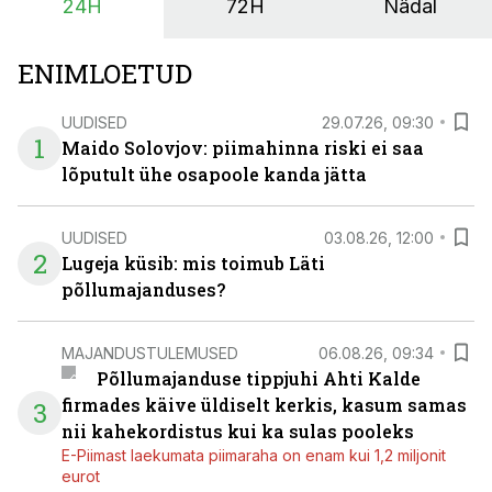
24H
72H
Nädal
põllumajandusettevõtete jaoks üheks olulisemaks
investeeringuks energialahendustes.
ENIMLOETUD
UUDISED
29.07.26, 09:30
1
Maido Solovjov: piimahinna riski ei saa
lõputult ühe osapoole kanda jätta
UUDISED
03.08.26, 12:00
2
Lugeja küsib: mis toimub Läti
põllumajanduses?
MAJANDUSTULEMUSED
06.08.26, 09:34
Põllumajanduse tippjuhi Ahti Kalde
firmades käive üldiselt kerkis, kasum samas
3
nii kahekordistus kui ka sulas pooleks
E-Piimast laekumata piimaraha on enam kui 1,2 miljonit
eurot