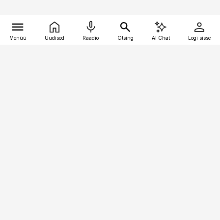
Menüü
Uudised
Raadio
Otsing
AI Chat
Logi sisse
Vana-Lõuna 39/1, 19094 Tallinn
(+372) 667 0111
pollumajandus@pollumajandus.ee
Telli
Reklaam
Firmast
Sisu kasutamisõigused
Ajakirjaniku
eetikakoodeks
Üldtingimused
Privaatsustingimused
Küpsiste poliitika
KKK