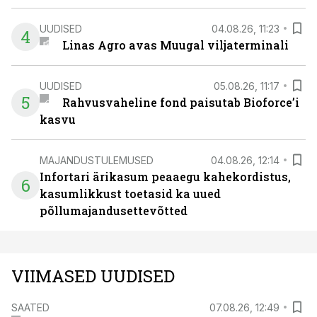
UUDISED
04.08.26, 11:23
4
Linas Agro avas Muugal viljaterminali
UUDISED
05.08.26, 11:17
5
Rahvusvaheline fond paisutab Bioforce’i
kasvu
MAJANDUSTULEMUSED
04.08.26, 12:14
Infortari ärikasum peaaegu kahekordistus,
6
kasumlikkust toetasid ka uued
põllumajandusettevõtted
VIIMASED UUDISED
SAATED
07.08.26, 12:49