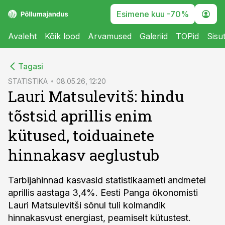
Esimene kuu -70%
Avaleht
Kõik lood
Arvamused
Galeriid
TOPid
Sisu
cebook
Tagasi
Twitter)
STATISTIKA
08.05.26, 12:20
Lauri Matsulevitš: hindu
kedIn
tõstsid aprillis enim
ail
kütused, toiduainete
k
hinnakasv aeglustub
Tarbijahinnad kasvasid statistikaameti andmetel
aprillis aastaga 3,4%. Eesti Panga ökonomisti
Lauri Matsulevitši sõnul tuli kolmandik
hinnakasvust energiast, peamiselt kütustest.