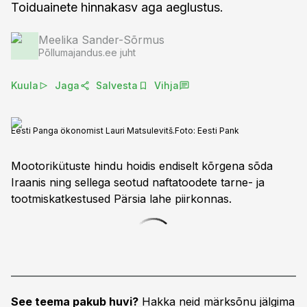
Toiduainete hinnakasv aga aeglustus.
Meelika Sander-Sõrmus
Põllumajandus.ee juht
Kuula
Jaga
Salvesta
Vihja
Eesti Panga ökonomist Lauri Matsulevitš.
Foto:
Eesti Pank
Mootorikütuste hindu hoidis endiselt kõrgena sõda
Iraanis ning sellega seotud naftatoodete tarne- ja
tootmiskatkestused Pärsia lahe piirkonnas.
See teema pakub huvi?
Hakka neid märksõnu jälgima