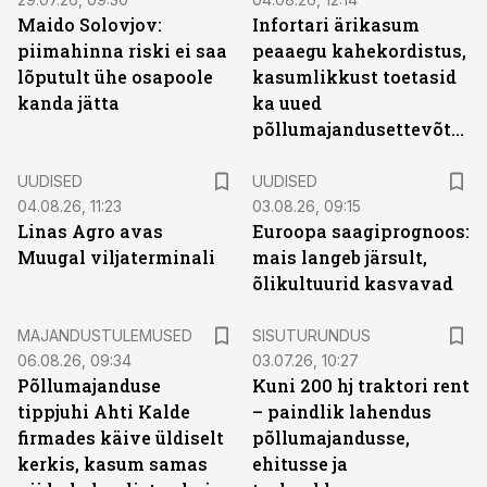
Maido Solovjov:
Infortari ärikasum
piimahinna riski ei saa
peaaegu kahekordistus,
lõputult ühe osapoole
kasumlikkust toetasid
kanda jätta
ka uued
põllumajandusettevõtted
UUDISED
UUDISED
04.08.26, 11:23
03.08.26, 09:15
Linas Agro avas
Euroopa saagiprognoos:
Muugal viljaterminali
mais langeb järsult,
õlikultuurid kasvavad
ST
MAJANDUSTULEMUSED
SISUTURUNDUS
06.08.26, 09:34
03.07.26, 10:27
Põllumajanduse
Kuni 200 hj traktori rent
tippjuhi Ahti Kalde
– paindlik lahendus
firmades käive üldiselt
põllumajandusse,
kerkis, kasum samas
ehitusse ja