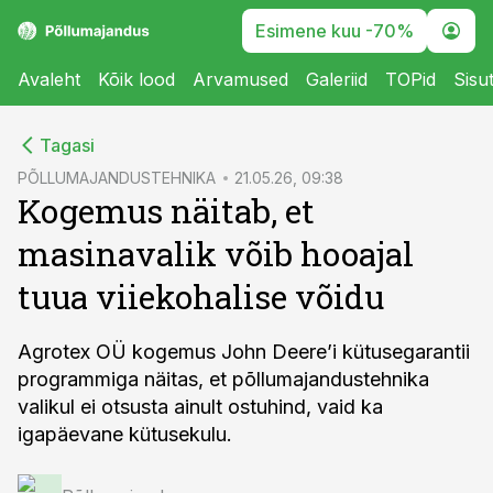
Esimene kuu -70%
Avaleht
Kõik lood
Arvamused
Galeriid
TOPid
Sisu
cebook
Tagasi
Twitter)
PÕLLUMAJANDUSTEHNIKA
21.05.26, 09:38
Kogemus näitab, et
kedIn
masinavalik võib hooajal
ail
tuua viiekohalise võidu
k
Agrotex OÜ kogemus John Deere’i kütusegarantii
programmiga näitas, et põllumajandustehnika
valikul ei otsusta ainult ostuhind, vaid ka
igapäevane kütusekulu.