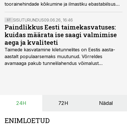
toorainehindade kõikumine ja ilmastiku ebastabiilsus
on viinud selleni, et iga ost peab tänapäeval täitma
ühte keskset eesmärki: alandada masinakulu tootmise
SISUTURUNDUS
09.06.26, 16:46
ST
hektari omahinnas ja vähendada tootmisriske.
Paindlikkus Eesti taimekasvatuses:
kuidas määrata ise saagi valmimise
aega ja kvaliteeti
Taimede kasvatamine kiletunnelites on Eestis aasta-
aastalt populaarsemaks muutunud. Võrreldes
avamaaga pakub tunnelilahendus võimalust
saagikoristuse algust kuni kahe nädala võrra
varasemaks tuua või hoopis hilisemaks lükata. Hästi
planeerides on tänu sellele võimalik saada ka saagi
eest turul kõrgemat hinda.
24H
72H
Nädal
ENIMLOETUD