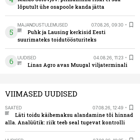
lõputult ühe osapoole kanda jätta
MAJANDUSTULEMUSED
07.08.26, 09:30
5
Puhk ja Lausing kerkisid Eesti
suurimateks toidutöösturiteks
UUDISED
04.08.26, 11:23
6
Linas Agro avas Muugal viljaterminali
VIIMASED UUDISED
SAATED
07.08.26, 12:49
Läti toidu käibemaksu alandamine tõi hinnad
alla. Analüütik: riik teeb seal tugevat kontrolli