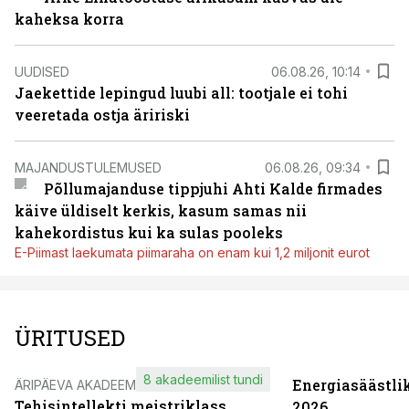
kaheksa korra
UUDISED
06.08.26, 10:14
Jaekettide lepingud luubi all: tootjale ei tohi
veeretada ostja äririski
MAJANDUSTULEMUSED
06.08.26, 09:34
Põllumajanduse tippjuhi Ahti Kalde firmades
käive üldiselt kerkis, kasum samas nii
kahekordistus kui ka sulas pooleks
E-Piimast laekumata piimaraha on enam kui 1,2 miljonit eurot
ÜRITUSED
8 akadeemilist tundi
Energiasäästli
ÄRIPÄEVA AKADEEMIA
Tehisintellekti meistriklass
2026