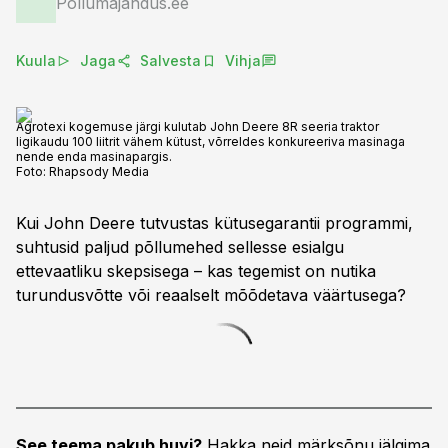
Põllumajandus.ee
Kuula
Jaga
Salvesta
Vihja
Agrotexi kogemuse järgi kulutab John Deere 8R seeria traktor
ligikaudu 100 liitrit vähem kütust, võrreldes konkureeriva masinaga
nende enda masinapargis.
Foto:
Rhapsody Media
Kui John Deere tutvustas kütusegarantii programmi,
suhtusid paljud põllumehed sellesse esialgu
ettevaatliku skepsisega – kas tegemist on nutika
turundusvõtte või reaalselt mõõdetava väärtusega?
See teema pakub huvi?
Hakka neid märksõnu jälgima