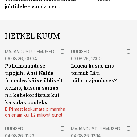
juhtidele - vundament
HETKEL KUUM
MAJANDUSTULEMUSED
UUDISED
06.08.26, 09:34
03.08.26, 12:00
Põllumajanduse
Lugeja küsib: mis
tippjuhi Ahti Kalde
toimub Läti
firmades käive üldiselt
põllumajanduses?
kerkis, kasum samas
nii kahekordistus kui
ka sulas pooleks
E-Piimast laekumata piimaraha
on enam kui 1,2 miljonit eurot
UUDISED
MAJANDUSTULEMUSED
04.08.26, 11:23
04.08.26, 12:14