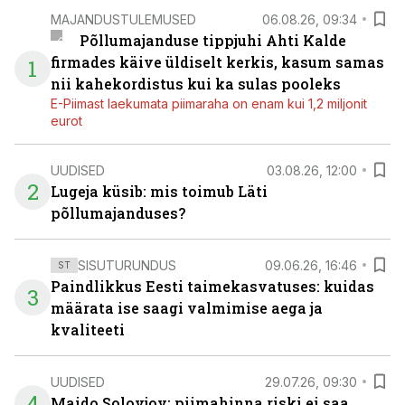
MAJANDUSTULEMUSED
06.08.26, 09:34
Põllumajanduse tippjuhi Ahti Kalde
firmades käive üldiselt kerkis, kasum samas
1
nii kahekordistus kui ka sulas pooleks
E-Piimast laekumata piimaraha on enam kui 1,2 miljonit
eurot
UUDISED
03.08.26, 12:00
2
Lugeja küsib: mis toimub Läti
põllumajanduses?
SISUTURUNDUS
09.06.26, 16:46
ST
Paindlikkus Eesti taimekasvatuses: kuidas
3
määrata ise saagi valmimise aega ja
kvaliteeti
UUDISED
29.07.26, 09:30
4
Maido Solovjov: piimahinna riski ei saa