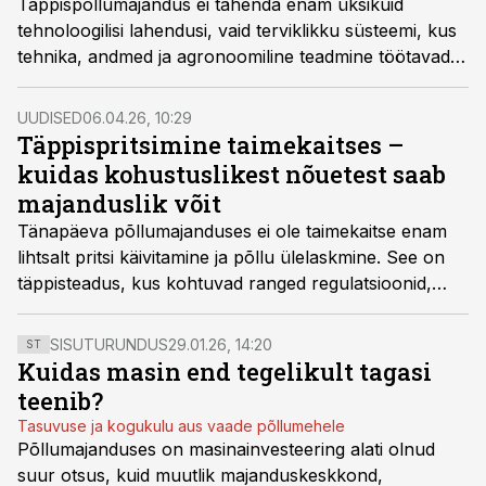
Täppispõllumajandus ei tähenda enam üksikuid
tehnoloogilisi lahendusi, vaid terviklikku süsteemi, kus
tehnika, andmed ja agronoomiline teadmine töötavad
koos. Wihuri Agri toob selle lähenemise tänavusel
Maamessil külastajateni läbi praktiliste näidete ja
UUDISED
06.04.26, 10:29
tervikvaate põllumajandusaastale.
Täppispritsimine taimekaitses –
kuidas kohustuslikest nõuetest saab
majanduslik võit
Tänapäeva põllumajanduses ei ole taimekaitse enam
lihtsalt pritsi käivitamine ja põllu ülelaskmine. See on
täppisteadus, kus kohtuvad ranged regulatsioonid,
keskkonnahoid ja vajadus hoida kulud kontrolli all,
kirjutab Wihuri Agri tootejuht Marten Musta.
SISUTURUNDUS
29.01.26, 14:20
ST
Kuidas masin end tegelikult tagasi
teenib?
Tasuvuse ja kogukulu aus vaade põllumehele
Põllumajanduses on masinainvesteering alati olnud
suur otsus, kuid muutlik majanduskeskkond,