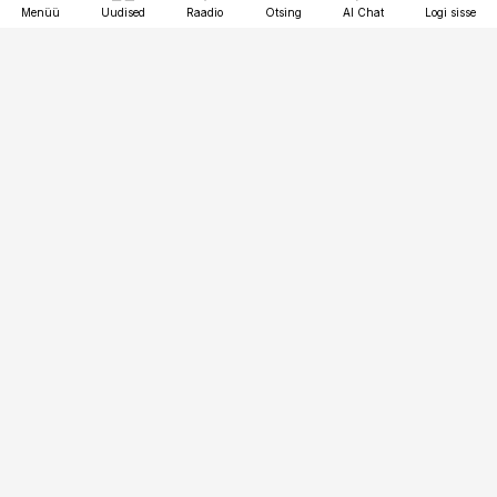
Menüü
Uudised
Raadio
Otsing
AI Chat
Logi sisse
Vana-Lõuna 39/1, 19094 Tallinn
(+372) 667 0111
pollumajandus@pollumajandus.ee
Telli
Reklaam
Firmast
Sisu kasutamisõigused
Ajakirjaniku
eetikakoodeks
Üldtingimused
Privaatsustingimused
Küpsiste poliitika
KKK
Eesti Meediaettevõtete
Eelistuste haldamine
Liit