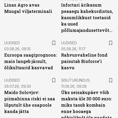
Linas Agro avas
Infortari ärikasum
Muugal viljaterminali
peaaegu kahekordistus,
kasumlikkust toetasid
ka uued
põllumajandusettevõtted
UUDISED
UUDISED
03.08.26, 09:15
05.08.26, 11:17
Euroopa saagiprognoos:
Rahvusvaheline fond
mais langeb järsult,
paisutab Bioforce’i
õlikultuurid kasvavad
kasvu
ST
UUDISED
SISUTURUNDUS
29.07.26, 09:30
11.06.26, 09:28
Maido Solovjov:
Üks seisakupäev võib
piimahinna riski ei saa
maksta üle 30 000 euro:
lõputult ühe osapoole
miks tasub kombain
kanda jätta
enne hooaega
põhjalikult üle vaadata