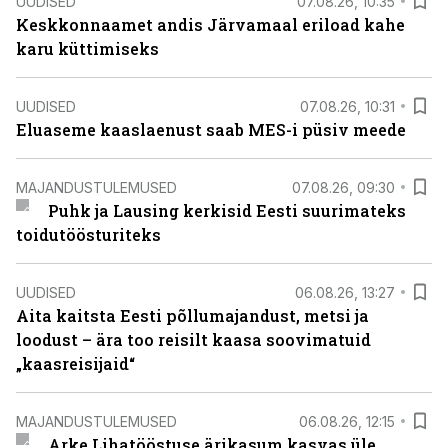
UUDISED
07.08.26, 10:35
Keskkonnaamet andis Järvamaal eriload kahe
karu küttimiseks
UUDISED
07.08.26, 10:31
Eluaseme kaaslaenust saab MES-i püsiv meede
MAJANDUSTULEMUSED
07.08.26, 09:30
Puhk ja Lausing kerkisid Eesti suurimateks
toidutöösturiteks
UUDISED
06.08.26, 13:27
Aita kaitsta Eesti põllumajandust, metsi ja
loodust – ära too reisilt kaasa soovimatuid
„kaasreisijaid“
MAJANDUSTULEMUSED
06.08.26, 12:15
Arke Lihatööstuse ärikasum kasvas üle