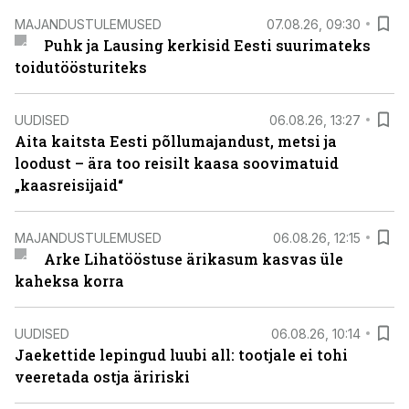
MAJANDUSTULEMUSED
07.08.26, 09:30
Puhk ja Lausing kerkisid Eesti suurimateks
toidutöösturiteks
UUDISED
06.08.26, 13:27
Aita kaitsta Eesti põllumajandust, metsi ja
loodust – ära too reisilt kaasa soovimatuid
„kaasreisijaid“
MAJANDUSTULEMUSED
06.08.26, 12:15
Arke Lihatööstuse ärikasum kasvas üle
kaheksa korra
UUDISED
06.08.26, 10:14
Jaekettide lepingud luubi all: tootjale ei tohi
veeretada ostja äririski