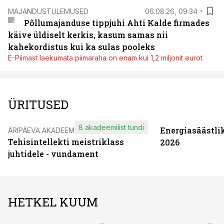
MAJANDUSTULEMUSED
06.08.26, 09:34
Põllumajanduse tippjuhi Ahti Kalde firmades
käive üldiselt kerkis, kasum samas nii
kahekordistus kui ka sulas pooleks
E-Piimast laekumata piimaraha on enam kui 1,2 miljonit eurot
ÜRITUSED
8 akadeemilist tundi
Energiasäästli
ÄRIPÄEVA AKADEEMIA
Tehisintellekti meistriklass
2026
juhtidele - vundament
HETKEL KUUM