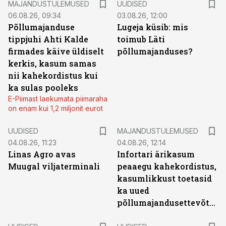
MAJANDUSTULEMUSED
UUDISED
06.08.26, 09:34
03.08.26, 12:00
Põllumajanduse
Lugeja küsib: mis
tippjuhi Ahti Kalde
toimub Läti
firmades käive üldiselt
põllumajanduses?
kerkis, kasum samas
nii kahekordistus kui
ka sulas pooleks
E-Piimast laekumata piimaraha
on enam kui 1,2 miljonit eurot
UUDISED
MAJANDUSTULEMUSED
04.08.26, 11:23
04.08.26, 12:14
Linas Agro avas
Infortari ärikasum
Muugal viljaterminali
peaaegu kahekordistus,
kasumlikkust toetasid
ka uued
põllumajandusettevõtted