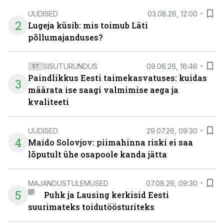
UUDISED
03.08.26, 12:00
2
Lugeja küsib: mis toimub Läti
põllumajanduses?
SISUTURUNDUS
09.06.26, 16:46
ST
Paindlikkus Eesti taimekasvatuses: kuidas
3
määrata ise saagi valmimise aega ja
kvaliteeti
UUDISED
29.07.26, 09:30
4
Maido Solovjov: piimahinna riski ei saa
lõputult ühe osapoole kanda jätta
MAJANDUSTULEMUSED
07.08.26, 09:30
5
Puhk ja Lausing kerkisid Eesti
suurimateks toidutöösturiteks