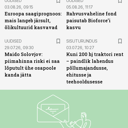
UUDISED
UUDISED
03.08.26, 09:15
05.08.26, 11:17
Euroopa saagiprognoos:
Rahvusvaheline fond
mais langeb järsult,
paisutab Bioforce’i
õlikultuurid kasvavad
kasvu
ST
UUDISED
SISUTURUNDUS
29.07.26, 09:30
03.07.26, 10:27
Maido Solovjov:
Kuni 200 hj traktori rent
piimahinna riski ei saa
– paindlik lahendus
lõputult ühe osapoole
põllumajandusse,
kanda jätta
ehitusse ja
teehooldusesse