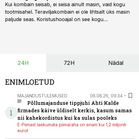
Kui kombain seisab, ei seisa ainult masin, vaid kogu
tootmisahel.
Teraviljakombain ei ole lihtsalt üks masin
paljude seas. Koristushooajal on see kogu
tootmisprotsessi kõige kriitilisem lüli. Kui külv,
taimekaitse ja väetamine jaotuvad kuude peale, siis
saagi kättesaamine ja realiseerimine toimub sageli väga
lühikese ajavahemiku jooksul – kõigest 2-4 nädalaga.
24H
72H
Nädal
ENIMLOETUD
MAJANDUSTULEMUSED
06.08.26, 09:34
Põllumajanduse tippjuhi Ahti Kalde
firmades käive üldiselt kerkis, kasum samas
1
nii kahekordistus kui ka sulas pooleks
E-Piimast laekumata piimaraha on enam kui 1,2 miljonit
eurot