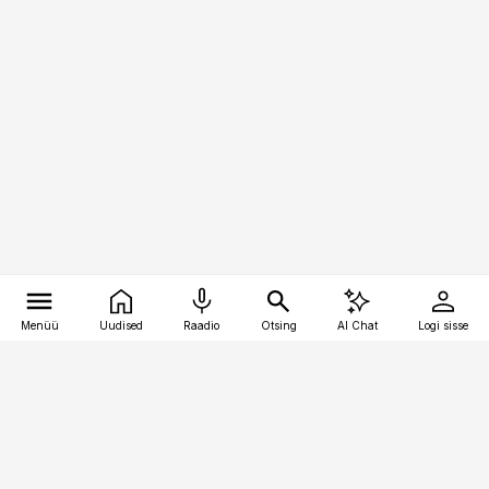
Menüü
Uudised
Raadio
Otsing
AI Chat
Logi sisse
Vana-Lõuna 39/1, 19094 Tallinn
(+372) 667 0111
pollumajandus@pollumajandus.ee