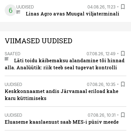
UUDISED
04.08.26, 11:23
6
Linas Agro avas Muugal viljaterminali
VIIMASED UUDISED
SAATED
07.08.26, 12:49
Läti toidu käibemaksu alandamine tõi hinnad
alla. Analüütik: riik teeb seal tugevat kontrolli
UUDISED
07.08.26, 10:35
Keskkonnaamet andis Järvamaal eriload kahe
karu küttimiseks
UUDISED
07.08.26, 10:31
Eluaseme kaaslaenust saab MES-i püsiv meede