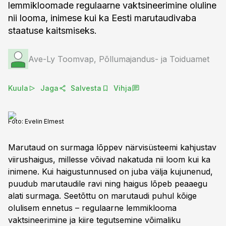
lemmikloomade regulaarne vaktsineerimine oluline
nii looma, inimese kui ka Eesti marutaudivaba
staatuse kaitsmiseks.
Ave-Ly Toomvap, Põllumajandus- ja Toiduamet
Kuula
Jaga
Salvesta
Vihja
Foto:
Evelin Elmest
Marutaud on surmaga lõppev närvisüsteemi kahjustav
viirushaigus, millesse võivad nakatuda nii loom kui ka
inimene. Kui haigustunnused on juba välja kujunenud,
puudub marutaudile ravi ning haigus lõpeb peaaegu
alati surmaga. Seetõttu on marutaudi puhul kõige
olulisem ennetus – regulaarne lemmiklooma
vaktsineerimine ja kiire tegutsemine võimaliku