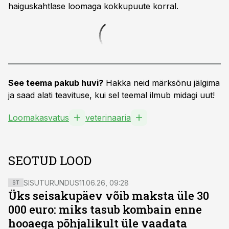
haiguskahtlase loomaga kokkupuute korral.
See teema pakub huvi?
Hakka neid märksõnu jälgima
ja saad alati teavituse, kui sel teemal ilmub midagi uut!
Loomakasvatus
veterinaaria
SEOTUD LOOD
SISUTURUNDUS
11.06.26, 09:28
ST
Üks seisakupäev võib maksta üle 30
000 euro: miks tasub kombain enne
hooaega põhjalikult üle vaadata