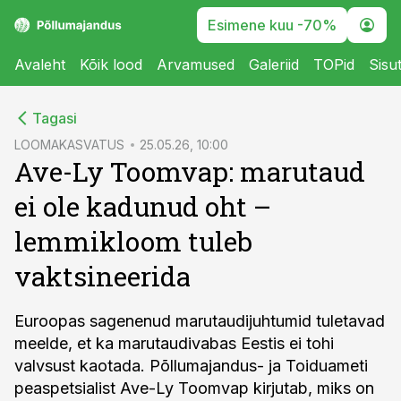
Esimene kuu -70%
Avaleht
Kõik lood
Arvamused
Galeriid
TOPid
Sisu
cebook
Tagasi
Twitter)
LOOMAKASVATUS
25.05.26, 10:00
Ave-Ly Toomvap: marutaud
kedIn
ei ole kadunud oht –
ail
lemmikloom tuleb
k
vaktsineerida
Euroopas sagenenud marutaudijuhtumid tuletavad
meelde, et ka marutaudivabas Eestis ei tohi
valvsust kaotada. Põllumajandus- ja Toiduameti
peaspetsialist Ave-Ly Toomvap kirjutab, miks on