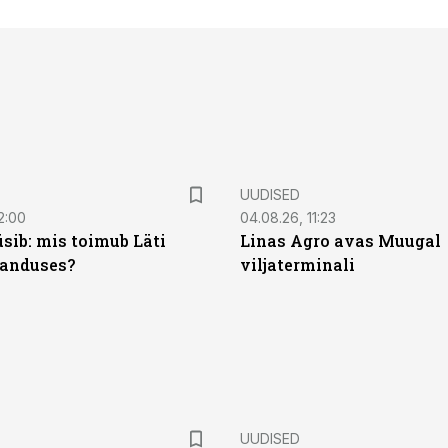
UUDISED
2:00
04.08.26, 11:23
sib: mis toimub Läti
Linas Agro avas Muugal
anduses?
viljaterminali
UUDISED