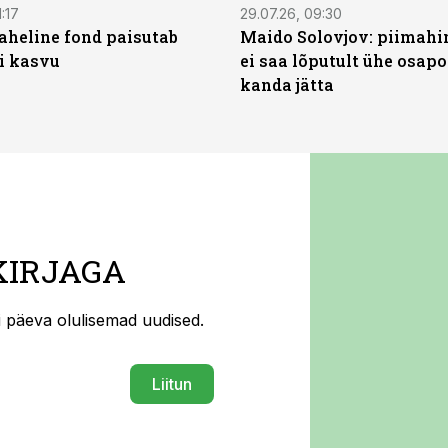
:17
29.07.26, 09:30
heline fond paisutab
Maido Solovjov: piimahi
’i kasvu
ei saa lõputult ühe osapo
kanda jätta
KIRJAGA
ti päeva olulisemad uudised.
Liitun