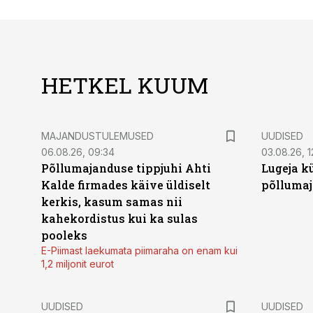
HETKEL KUUM
MAJANDUSTULEMUSED
UUDISED
06.08.26, 09:34
03.08.26, 1
Põllumajanduse tippjuhi Ahti
Lugeja kü
Kalde firmades käive üldiselt
põllumaj
kerkis, kasum samas nii
kahekordistus kui ka sulas
pooleks
E-Piimast laekumata piimaraha on enam kui
1,2 miljonit eurot
UUDISED
UUDISED