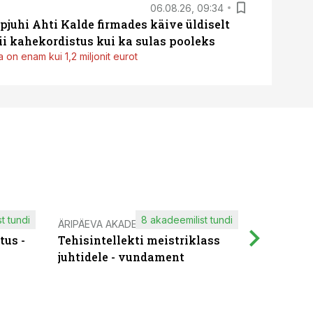
06.08.26, 09:34
pjuhi Ahti Kalde firmades käive üldiselt
i kahekordistus kui ka sulas pooleks
 on enam kui 1,2 miljonit eurot
t tundi
8 akadeemilist tundi
ÄRIPÄEVA AKADEEMIA
IT KOOLIT
tus -
Tehisintellekti meistriklass
Muutuste
juhtidele - vundament
praktilis