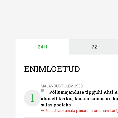
24H
72H
ENIMLOETUD
MAJANDUSTULEMUSED
Põllumajanduse tippjuhi Ahti K
1
üldiselt kerkis, kasum samas nii k
sulas pooleks
E-Piimast laekumata piimaraha on enam kui 1,2