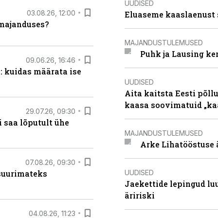
UUDISED
03.08.26, 12:00
Eluaseme kaaslaenust 
umajanduses?
MAJANDUSTULEMUSED
Puhk ja Lausing ke
09.06.26, 16:46
: kuidas määrata ise
UUDISED
Aita kaitsta Eesti põllu
kaasa soovimatuid „kaa
29.07.26, 09:30
 saa lõputult ühe
MAJANDUSTULEMUSED
Arke Lihatööstuse 
07.08.26, 09:30
UUDISED
 suurimateks
Jaekettide lepingud luub
äririski
04.08.26, 11:23