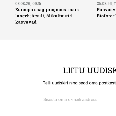
03.08.26, 09:15
05.08.26, 11
Euroopa saagiprognoos: mais
Rahvusva
langeb järsult, õlikultuurid
Bioforce
kasvavad
LIITU UUDIS
Telli uudiskiri ning saad oma postkas