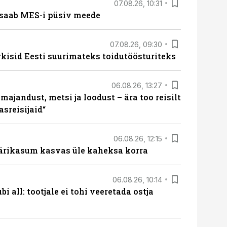
07.08.26, 10:31
saab MES-i püsiv meede
07.08.26, 09:30
rkisid Eesti suurimateks toidutöösturiteks
06.08.26, 13:27
majandust, metsi ja loodust – ära too reisilt
sreisijaid“
06.08.26, 12:15
ärikasum kasvas üle kaheksa korra
06.08.26, 10:14
i all: tootjale ei tohi veeretada ostja