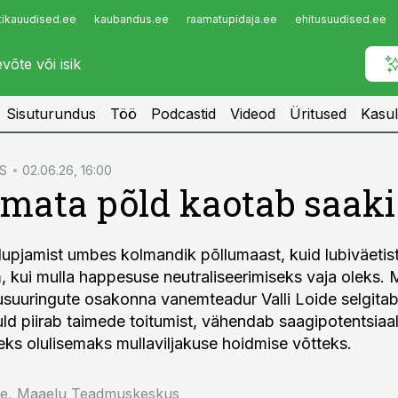
tikauudised.ee
kaubandus.ee
raamatupidaja.ee
ehitusuudised.ee
Infopank
Radar
Sisuturundus
Töö
Podcastid
Videod
Üritused
Kasul
S
02.06.26, 16:00
mata põld kaotab saaki
 lupjamist umbes kolmandik põllumaast, kuid lubiväetis
, kui mulla happesuse neutraliseerimiseks vaja oleks.
suuringute osakonna vanemteadur Valli Loide selgitab
ld piirab taimede toitumist, vähendab saagipotentsiaa
eks olulisemaks mullaviljakuse hoidmise võtteks.
ide, Maaelu Teadmuskeskus