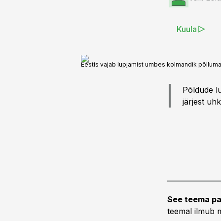
Kuula
Eestis vajab lupjamist umbes kolmandik põllumaa
Põldude lu
järjest uh
See teema pa
teemal ilmub m