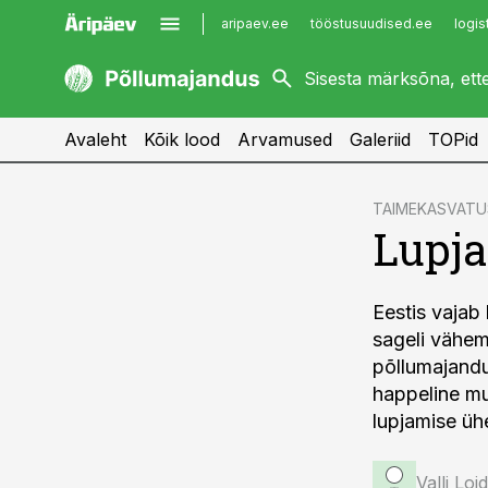
aripaev.ee
tööstusuudised.ee
logis
kaubandus.ee
imelineajalugu.ee
kinnisvarauudised.ee
imelineteadus.ee
Avaleht
Kõik lood
Arvamused
Galeriid
TOPid
cebook
TAIMEKASVATU
Lupja
Twitter)
kedIn
Eestis vajab
ail
sageli vähem
k
põllumajandu
happeline mu
lupjamise üh
Valli Lo