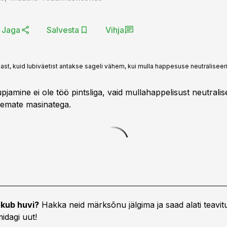
Jaga
Salvesta
Vihja
st, kuid lubiväetist antakse sageli vähem, kui mulla happesuse neutraliseer
pjamine ei ole töö pintsliga, vaid mullahappelisust neutralis
kemate masinatega.
kub huvi?
Hakka neid märksõnu jälgima ja saad alati teavitu
idagi uut!