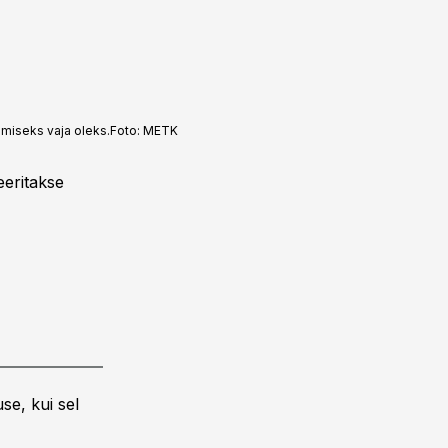
imiseks vaja oleks.
Foto:
METK
eeritakse
se, kui sel