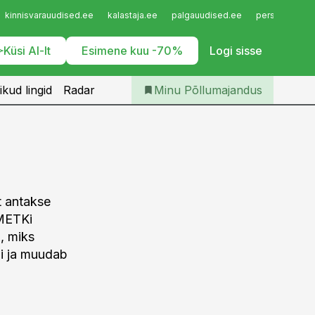
Iseteenindus
kinnisvarauudised.ee
kalastaja.ee
palgauudised.ee
personaliuudi
Telli Põllumajandus
Küsi AI-lt
Esimene kuu -70%
Logi sisse
ikud lingid
Radar
Minu Põllumajandus
t antakse
 METKi
, miks
li ja muudab