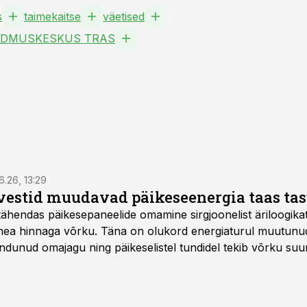
s
taimekaitse
väetised
ADMUSKESKUS TRAS
6.26, 13:29
vestid muudavad päikeseenergia taas ta
tähendas päikesepaneelide omamine sirgjoonelist äriloogikat:
 hea hinnaga võrku. Täna on olukord energiaturul muutunu
ndunud omajagu ning päikeselistel tundidel tekib võrku suu
ks või isegi negatiivseks. Seetõttu on akusalvestid muutuma
e jaoks üheks olulisemaks investeeringuks energialahendus