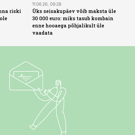
11.06.26, 09:28
nna riski
Üks seisakupäev võib maksta üle
ole
30 000 euro: miks tasub kombain
enne hooaega põhjalikult üle
vaadata