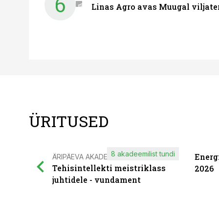
6
Linas Agro avas Muugal viljate
ÜRITUSED
8 akadeemilist tundi
Energ
ÄRIPÄEVA AKADEEMIA
Tehisintellekti meistriklass
2026
juhtidele - vundament