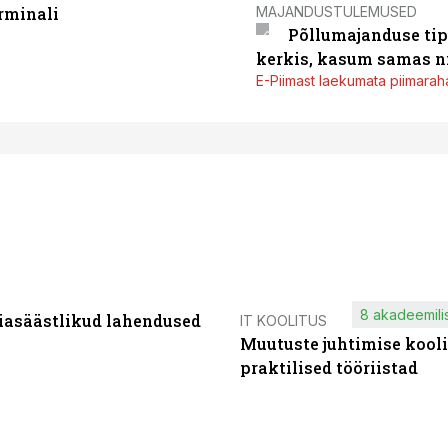
MAJANDUSTULEMUSED
rminali
Põllumajanduse tip
kerkis, kasum samas ni
E-Piimast laekumata piimaraha
8 akadeemilis
iasäästlikud lahendused
IT KOOLITUS
Muutuste juhtimise kooli
praktilised tööriistad