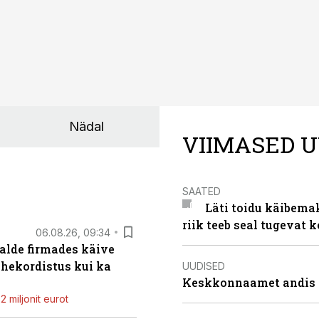
Nädal
VIIMASED U
SAATED
Läti toidu käibema
riik teeb seal tugevat k
06.08.26, 09:34
alde firmades käive
ahekordistus kui ka
UUDISED
Keskkonnaamet andis J
 miljonit eurot