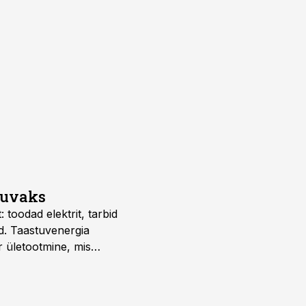
suvaks
 toodad elektrit, tarbid
d. Taastuvenergia
r ületootmine, mis
s nii ehitus- kui ka
tes.