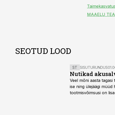
Taimekasvatu
MAAELU TE
SEOTUD LOOD
ST
SISUTURUNDUS
01.0
Nutikad akusal
Veel mõni aasta tagasi 
ise ning ülejäägi müüd
tootmisvõimsusi on lisa
surub börsihinna madala
põllumajandusettevõtet