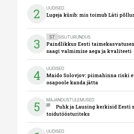
UUDISED
2
Lugeja küsib: mis toimub Läti põll
ST
SISUTURUNDUS
3
Paindlikkus Eesti taimekasvatuses
saagi valmimise aega ja kvaliteeti
UUDISED
4
Maido Solovjov: piimahinna riski ei
osapoole kanda jätta
MAJANDUSTULEMUSED
5
Puhk ja Lausing kerkisid Eesti
toidutöösturiteks
UUDISED