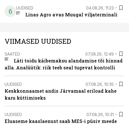
UUDISED
04.08.26, 11:23
6
Linas Agro avas Muugal viljaterminali
VIIMASED UUDISED
SAATED
07.08.26, 12:49
Läti toidu käibemaksu alandamine tõi hinnad
alla. Analüütik: riik teeb seal tugevat kontrolli
UUDISED
07.08.26, 10:35
Keskkonnaamet andis Järvamaal eriload kahe
karu küttimiseks
UUDISED
07.08.26, 10:31
Eluaseme kaaslaenust saab MES-i püsiv meede