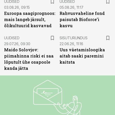
UUDISED
UUDISED
03.08.26, 09:15
05.08.26, 11:17
Euroopa saagiprognoos:
Rahvusvaheline fond
mais langeb järsult,
paisutab Bioforce’i
õlikultuurid kasvavad
kasvu
ST
UUDISED
SISUTURUNDUS
29.07.26, 09:30
22.06.26, 11:16
Maido Solovjov:
Uus väetamisloogika
piimahinna riski ei saa
aitab saaki paremini
lõputult ühe osapoole
kaitsta
kanda jätta