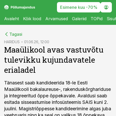
Esimene kuu -70%
Avaleht
Kõik lood
Arvamused
Galeriid
TOPid
Sisu
cebook
Tagasi
Twitter)
HARIDUS
01.06.26, 12:00
Maaülikool avas vastuvõtu
kedIn
tulevikku kujundavatele
ail
erialadel
k
Tänasest saab kandideerida 18-le Eesti
Maaülikooli bakalaureuse-, rakenduskõrghariduse
ja integreeritud õppe õppekavale. Avaldusi saab
esitada sisseastumise infosüsteemis SAIS kuni 2.
juulini. Magistriõppesse kandideerimine algas juba
veebruaris ning ka seal on valikus 18 õppekava.