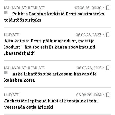
MAJANDUSTULEMUSED
07.08.26, 09:30
Puhk ja Lausing kerkisid Eesti suurimateks
toidutöösturiteks
UUDISED
06.08.26, 13:27
Aita kaitsta Eesti põllumajandust, metsi ja
loodust – ära too reisilt kaasa soovimatuid
„kaasreisijaid“
MAJANDUSTULEMUSED
06.08.26, 12:15
Arke Lihatööstuse ärikasum kasvas üle
kaheksa korra
UUDISED
06.08.26, 10:14
Jaekettide lepingud luubi all: tootjale ei tohi
veeretada ostja äririski