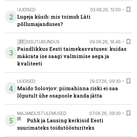
UUDISED
03.08.26, 12:00
2
Lugeja küsib: mis toimub Läti
põllumajanduses?
SISUTURUNDUS
09.06.26, 16:46
ST
Paindlikkus Eesti taimekasvatuses: kuidas
3
määrata ise saagi valmimise aega ja
kvaliteeti
UUDISED
29.07.26, 09:30
4
Maido Solovjov: piimahinna riski ei saa
lõputult ühe osapoole kanda jätta
MAJANDUSTULEMUSED
07.08.26, 09:30
5
Puhk ja Lausing kerkisid Eesti
suurimateks toidutöösturiteks