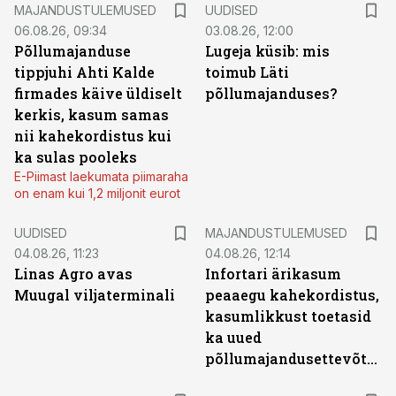
MAJANDUSTULEMUSED
UUDISED
06.08.26, 09:34
03.08.26, 12:00
Põllumajanduse
Lugeja küsib: mis
tippjuhi Ahti Kalde
toimub Läti
firmades käive üldiselt
põllumajanduses?
kerkis, kasum samas
nii kahekordistus kui
ka sulas pooleks
E-Piimast laekumata piimaraha
on enam kui 1,2 miljonit eurot
UUDISED
MAJANDUSTULEMUSED
04.08.26, 11:23
04.08.26, 12:14
Linas Agro avas
Infortari ärikasum
Muugal viljaterminali
peaaegu kahekordistus,
kasumlikkust toetasid
ka uued
põllumajandusettevõtted