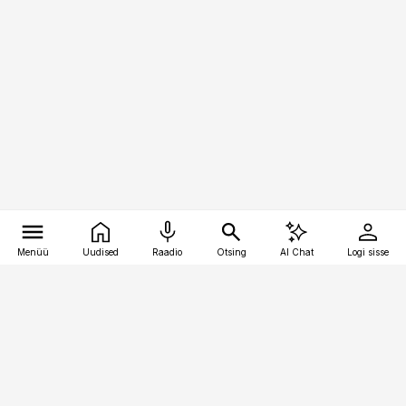
Menüü
Uudised
Raadio
Otsing
AI Chat
Logi sisse
Vana-Lõuna 39/1, 19094 Tallinn
(+372) 667 0111
pollumajandus@pollumajandus.ee