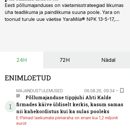
Eesti põllumajanduses on väetamisstrateegiad liikumas
üha teadlikuma ja paindlikuma suuna poole. Yara on
toonud turule uue väetise YaraMila® NPK 13-5-17,
mille eesmärk on mitte ainult parandada saagikust,
vaid ka muuta põllumeeste mõtteviisi väetamise
ajastuse ja koguste osas.
24H
72H
Nädal
ENIMLOETUD
MAJANDUSTULEMUSED
06.08.26, 09:34
Põllumajanduse tippjuhi Ahti Kalde
firmades käive üldiselt kerkis, kasum samas
1
nii kahekordistus kui ka sulas pooleks
E-Piimast laekumata piimaraha on enam kui 1,2 miljonit
eurot