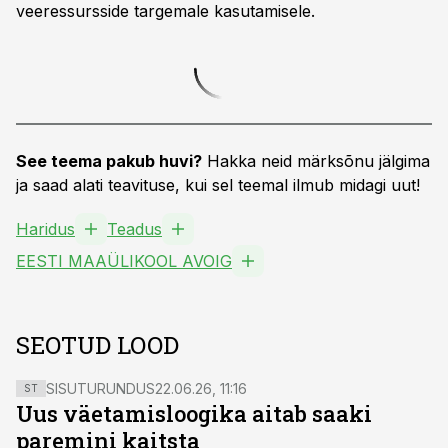
veeressursside targemale kasutamisele.
See teema pakub huvi?
Hakka neid märksõnu jälgima
ja saad alati teavituse, kui sel teemal ilmub midagi uut!
Haridus
Teadus
EESTI MAAÜLIKOOL AVOIG
SEOTUD LOOD
SISUTURUNDUS
22.06.26, 11:16
ST
Uus väetamisloogika aitab saaki
paremini kaitsta