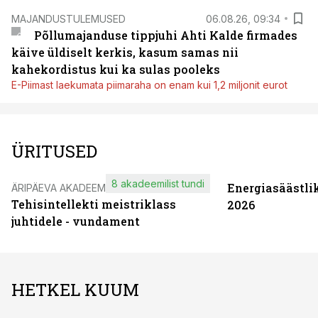
MAJANDUSTULEMUSED
06.08.26, 09:34
Põllumajanduse tippjuhi Ahti Kalde firmades
käive üldiselt kerkis, kasum samas nii
kahekordistus kui ka sulas pooleks
E-Piimast laekumata piimaraha on enam kui 1,2 miljonit eurot
ÜRITUSED
8 akadeemilist tundi
Energiasäästli
ÄRIPÄEVA AKADEEMIA
Tehisintellekti meistriklass
2026
juhtidele - vundament
HETKEL KUUM