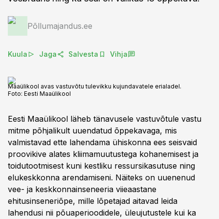
Põllumajandus.ee
Kuula
Jaga
Salvesta
Vihja
Maaülikool avas vastuvõtu tulevikku kujundavatele erialadel.
Foto:
Eesti Maaülikool
Eesti Maaülikool läheb tänavusele vastuvõtule vastu
mitme põhjalikult uuendatud õppekavaga, mis
valmistavad ette lahendama ühiskonna ees seisvaid
proovikive alates kliimamuutustega kohanemisest ja
toidutootmisest kuni kestliku ressursikasutuse ning
elukeskkonna arendamiseni. Näiteks on uuenenud
vee- ja keskkonnainseneeria viieaastane
ehitusinseneriõpe, mille lõpetajad aitavad leida
lahendusi nii põuaperioodidele, üleujutustele kui ka