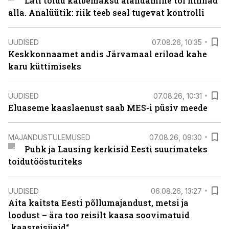
Läti toidu käibemaksu alandamine tõi hinnad
alla. Analüütik: riik teeb seal tugevat kontrolli
UUDISED
07.08.26, 10:35
Keskkonnaamet andis Järvamaal eriload kahe
karu küttimiseks
UUDISED
07.08.26, 10:31
Eluaseme kaaslaenust saab MES-i püsiv meede
MAJANDUSTULEMUSED
07.08.26, 09:30
Puhk ja Lausing kerkisid Eesti suurimateks
toidutöösturiteks
UUDISED
06.08.26, 13:27
Aita kaitsta Eesti põllumajandust, metsi ja
loodust – ära too reisilt kaasa soovimatuid
„kaasreisijaid“