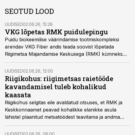
SEOTUD LOOD
UUDISED
02.06.26, 15:28
VKG lõpetas RMK puidulepingu
Puidu biokeemilise väärindamise tootmiskompleksi
arendav VKG Fiber andis teada soovist lõpetada
Riigimetsa Majandamise Keskusega (RMK) kümneks
aastaks sõlmitud kestvusleping. Edasised
sammud puidurafineerimise arengu
UUDISED
02.06.26, 12:00
toetamiseks Eestis otsustab RMK lähikuudel.
Riigikohus: riigimetsas raietööde
kavandamisel tuleb kohalikud
kaasata
Riigikohus selgitas eile avaldatud otsuses, et RMK ja
Keskkonnaamet peavad kohalikke elanikke asula
lähistel plaanitud metsatöödest teavitama ja andma
neile ka mõistliku aja reageerimiseks.
UUDISED
02.06.26, 08:00