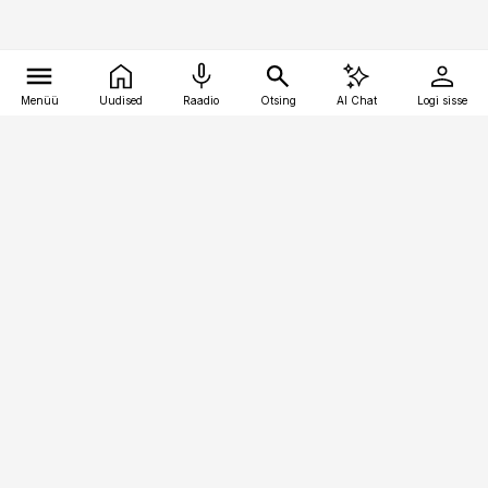
Menüü
Uudised
Raadio
Otsing
AI Chat
Logi sisse
Vana-Lõuna 39/1, 19094 Tallinn
(+372) 667 0111
pollumajandus@pollumajandus.ee
Telli
Reklaam
Firmast
Sisu kasutamisõigused
Ajakirjaniku
eetikakoodeks
Üldtingimused
Privaatsustingimused