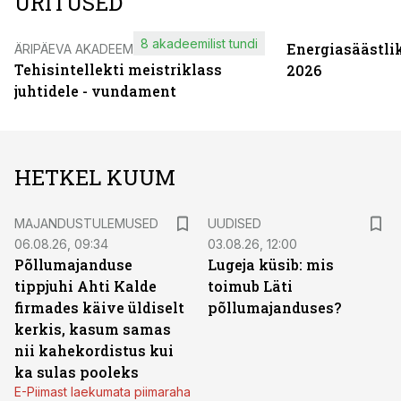
ÜRITUSED
8 akadeemilist tundi
Energiasäästli
ÄRIPÄEVA AKADEEMIA
Tehisintellekti meistriklass
2026
juhtidele - vundament
HETKEL KUUM
MAJANDUSTULEMUSED
UUDISED
06.08.26, 09:34
03.08.26, 12:00
Põllumajanduse
Lugeja küsib: mis
tippjuhi Ahti Kalde
toimub Läti
firmades käive üldiselt
põllumajanduses?
kerkis, kasum samas
nii kahekordistus kui
ka sulas pooleks
E-Piimast laekumata piimaraha