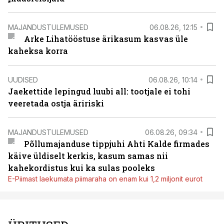
MAJANDUSTULEMUSED
06.08.26, 12:15
Arke Lihatööstuse ärikasum kasvas üle
kaheksa korra
UUDISED
06.08.26, 10:14
Jaekettide lepingud luubi all: tootjale ei tohi
veeretada ostja äririski
MAJANDUSTULEMUSED
06.08.26, 09:34
Põllumajanduse tippjuhi Ahti Kalde firmades
käive üldiselt kerkis, kasum samas nii
kahekordistus kui ka sulas pooleks
E-Piimast laekumata piimaraha on enam kui 1,2 miljonit eurot