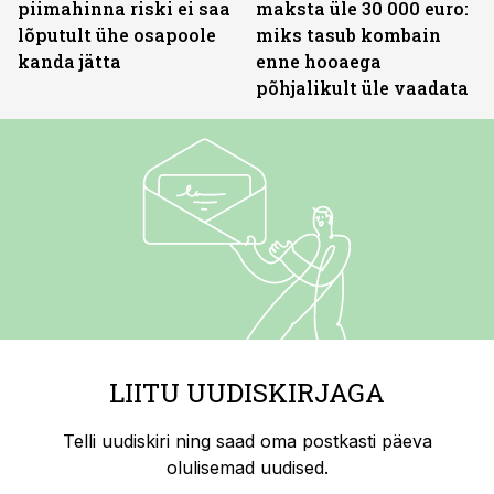
piimahinna riski ei saa
maksta üle 30 000 euro:
lõputult ühe osapoole
miks tasub kombain
kanda jätta
enne hooaega
põhjalikult üle vaadata
LIITU UUDISKIRJAGA
Telli uudiskiri ning saad oma postkasti päeva
olulisemad uudised.