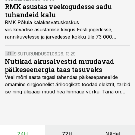
RMK asustas veekogudesse sadu
tuhandeid kalu
RMK Põlula kalakasvatuskeskus
viis kevadise asustamise käigus Eesti jõgedesse,
rannikuvetesse ja järvedesse kokku üle 73 000
lõhe noorkala ning ligi 619 000 siiavastset. Asustamine
toimus aprilli teisest poolest mai keskpaigani ning
SISUTURUNDUS
01.06.26, 13:29
ST
kulges tavapäraselt hästi.
Nutikad akusalvestid muudavad
päikeseenergia taas tasuvaks
Veel mõni aasta tagasi tähendas päikesepaneelide
omamine sirgjoonelist äriloogikat: toodad elektrit, tarbid
ise ning ülejäägi müüd hea hinnaga võrku. Täna on
olukord energiaturul muutunud. Taastuvenergia
tootmisvõimsusi on lisandunud omajagu ning
päikeselistel tundidel tekib võrku suur ületootmine, mis
surub börsihinna madalaks või isegi negatiivseks.
Seetõttu on akusalvestid muutumas nii ehitus- kui ka
24H
72H
Nädal