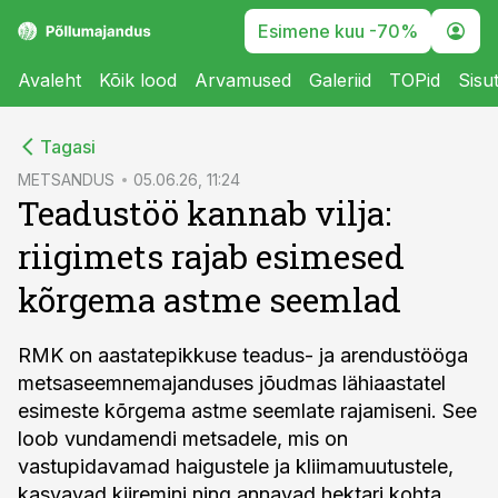
Esimene kuu -70%
Avaleht
Kõik lood
Arvamused
Galeriid
TOPid
Sisu
cebook
Tagasi
Twitter)
METSANDUS
05.06.26, 11:24
Teadustöö kannab vilja:
kedIn
riigimets rajab esimesed
ail
kõrgema astme seemlad
k
RMK on aastatepikkuse teadus- ja arendustööga
metsaseemnemajanduses jõudmas lähiaastatel
esimeste kõrgema astme seemlate rajamiseni. See
loob vundamendi metsadele, mis on
vastupidavamad haigustele ja kliimamuutustele,
kasvavad kiiremini ning annavad hektari kohta