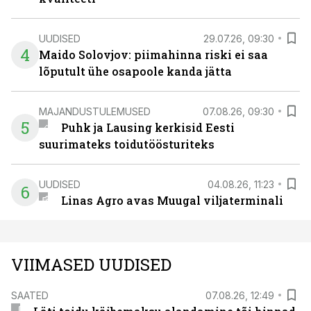
UUDISED
29.07.26, 09:30
4
Maido Solovjov: piimahinna riski ei saa
lõputult ühe osapoole kanda jätta
MAJANDUSTULEMUSED
07.08.26, 09:30
5
Puhk ja Lausing kerkisid Eesti
suurimateks toidutöösturiteks
UUDISED
04.08.26, 11:23
6
Linas Agro avas Muugal viljaterminali
VIIMASED UUDISED
SAATED
07.08.26, 12:49