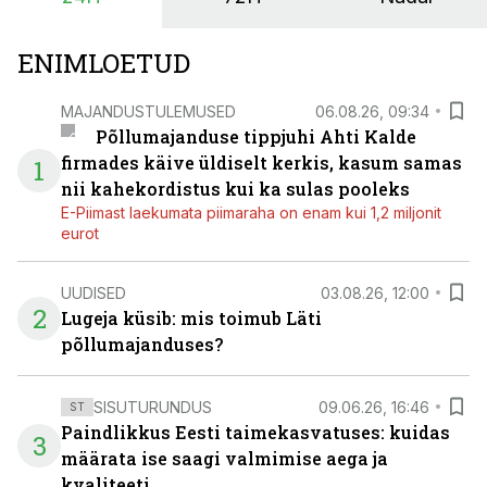
põllumajandusettevõtete jaoks üheks olulisemaks
investeeringuks energialahendustes.
ENIMLOETUD
MAJANDUSTULEMUSED
06.08.26, 09:34
Põllumajanduse tippjuhi Ahti Kalde
firmades käive üldiselt kerkis, kasum samas
1
nii kahekordistus kui ka sulas pooleks
E-Piimast laekumata piimaraha on enam kui 1,2 miljonit
eurot
UUDISED
03.08.26, 12:00
2
Lugeja küsib: mis toimub Läti
põllumajanduses?
SISUTURUNDUS
09.06.26, 16:46
ST
Paindlikkus Eesti taimekasvatuses: kuidas
3
määrata ise saagi valmimise aega ja
kvaliteeti