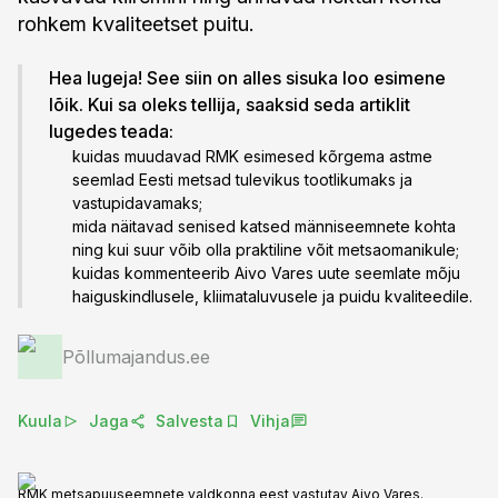
rohkem kvaliteetset puitu.
Hea lugeja! See siin on alles sisuka loo esimene
lõik. Kui sa oleks tellija, saaksid seda artiklit
lugedes teada:
kuidas muudavad RMK esimesed kõrgema astme
seemlad Eesti metsad tulevikus tootlikumaks ja
vastupidavamaks;
mida näitavad senised katsed männiseemnete kohta
ning kui suur võib olla praktiline võit metsaomanikule;
kuidas kommenteerib Aivo Vares uute seemlate mõju
haiguskindlusele, kliimataluvusele ja puidu kvaliteedile.
Põllumajandus.ee
Kuula
Jaga
Salvesta
Vihja
RMK metsapuuseemnete valdkonna eest vastutav Aivo Vares.