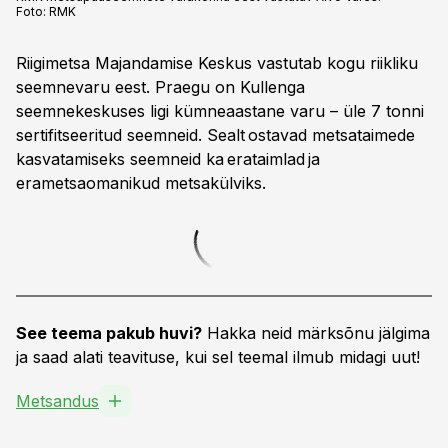
Foto:
RMK
Riigimetsa Majandamise Keskus vastutab kogu riikliku
seemnevaru eest. Praegu on Kullenga
seemnekeskuses ligi kümneaastane varu – üle 7 tonni
sertifitseeritud seemneid. Sealt ostavad metsataimede
kasvatamiseks seemneid ka erataimlad ja
erametsaomanikud metsakülviks.
See teema pakub huvi?
Hakka neid märksõnu jälgima
ja saad alati teavituse, kui sel teemal ilmub midagi uut!
Metsandus