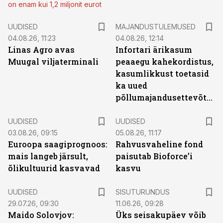
on enam kui 1,2 miljonit eurot
UUDISED
MAJANDUSTULEMUSED
04.08.26, 11:23
04.08.26, 12:14
Linas Agro avas
Infortari ärikasum
Muugal viljaterminali
peaaegu kahekordistus,
kasumlikkust toetasid
ka uued
põllumajandusettevõtted
UUDISED
UUDISED
03.08.26, 09:15
05.08.26, 11:17
Euroopa saagiprognoos:
Rahvusvaheline fond
mais langeb järsult,
paisutab Bioforce’i
õlikultuurid kasvavad
kasvu
ST
UUDISED
SISUTURUNDUS
29.07.26, 09:30
11.06.26, 09:28
Maido Solovjov:
Üks seisakupäev võib