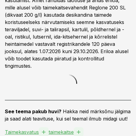
kasutamist. Amet rahuldas taotluse ja andis eriloa,
mille alusel võib taimekaitsevahendit Reglone 200 SL
(dikvaat 200 g/l) kasutada desikandina taimede
koristuseelseks närvutamiseks seemne kasvatuseks
teraviljadel, suvi- ja talirapsil, kartulil, põldhernel ja -
oal, ristikul, lutsernil, ida-kitsehernel ja kõrrelistel
heintaimedel vastavalt registrikandele 120 päeva
jooksul, alates 1.07.2026 kuni 29.10.2026. Eriloa alusel
võib toodet kasutada piiratud ja kontrollitud
tingimustes.
See teema pakub huvi?
Hakka neid märksõnu jälgima
ja saad alati teavituse, kui sel teemal ilmub midagi uut!
Taimekasvatus
taimekaitse