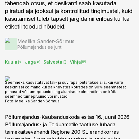
tähendab otsus, et desikanti saab kasutada
piiratud aja jooksul ja kontrollitud tingimustel, kuid
kasutamisel tuleb täpselt järgida nii eriloas kui ka
etiketil toodud nõudeid.
Meelika Sander-Sõrmus
Põllumajandus.ee juht
Kuula
Jaga
Salvesta
Vihja
Seemneks kasvatatavat tali- ja suvirapsi pritsitakse siis, kui varre
keskmisel kolmandikul paiknevates kõtrades on 90% seemnetest
punased või tumepruunid ning alumises kolmandikus on kõik
seemned tumepruunid või mustad.
Foto:
Meelika Sander-Sõrmus
Põllumajandus-Kaubanduskoda esitas 16. juunil 2026
Põllumajandus- ja Toiduametile taotluse lubada
taimekaitsevahendi Reglone 200 SL erandkorras