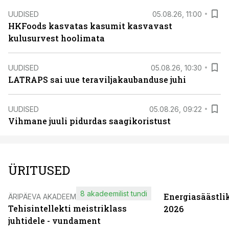
UUDISED
05.08.26, 11:00
HKFoods kasvatas kasumit kasvavast
kulusurvest hoolimata
UUDISED
05.08.26, 10:30
LATRAPS sai uue teraviljakaubanduse juhi
UUDISED
05.08.26, 09:22
Vihmane juuli pidurdas saagikoristust
ÜRITUSED
8 akadeemilist tundi
Energiasäästli
ÄRIPÄEVA AKADEEMIA
Tehisintellekti meistriklass
2026
juhtidele - vundament