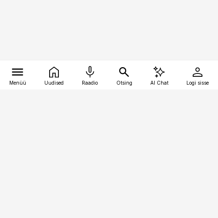
Menüü
Uudised
Raadio
Otsing
AI Chat
Logi sisse
Vana-Lõuna 39/1, 19094 Tallinn
(+372) 667 0111
pollumajandus@pollumajandus.ee
Telli
Reklaam
Firmast