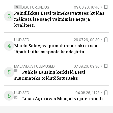
SISUTURUNDUS
09.06.26, 16:46
ST
Paindlikkus Eesti taimekasvatuses: kuidas
3
määrata ise saagi valmimise aega ja
kvaliteeti
UUDISED
29.07.26, 09:30
4
Maido Solovjov: piimahinna riski ei saa
lõputult ühe osapoole kanda jätta
MAJANDUSTULEMUSED
07.08.26, 09:30
5
Puhk ja Lausing kerkisid Eesti
suurimateks toidutöösturiteks
UUDISED
04.08.26, 11:23
6
Linas Agro avas Muugal viljaterminali