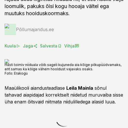
loomulik, pakuks õisi kogu hooaja vältel ega
muutuks hoolduskoormaks.
Põllumajandus.ee
Kuula
Jaga
Salvesta
Vihja
Hästi toimiv niiduala võib sageli kujuneda aia kõige pilkupüüdvamaks,
ent samas ka kõige vähem hooldust vajavaks osaks.
Foto:
Erakogu
Maaülikooli aiandusteadlase
Leila Mainla
sõnul
tahavad aiapidajad korrektselt niidetud muruvaiba sisse
üha enam õitsvaid niitmata niidulilledega alasid luua.