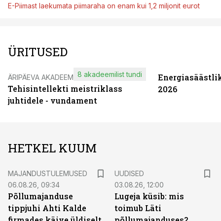
E-Piimast laekumata piimaraha on enam kui 1,2 miljonit eurot
ÜRITUSED
8 akadeemilist tundi
Energiasäästli
ÄRIPÄEVA AKADEEMIA
Tehisintellekti meistriklass
2026
juhtidele - vundament
HETKEL KUUM
MAJANDUSTULEMUSED
UUDISED
06.08.26, 09:34
03.08.26, 12:00
Põllumajanduse
Lugeja küsib: mis
tippjuhi Ahti Kalde
toimub Läti
firmades käive üldiselt
põllumajanduses?