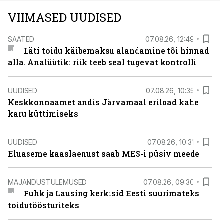
VIIMASED UUDISED
SAATED
07.08.26, 12:49
Läti toidu käibemaksu alandamine tõi hinnad
alla. Analüütik: riik teeb seal tugevat kontrolli
UUDISED
07.08.26, 10:35
Keskkonnaamet andis Järvamaal eriload kahe
karu küttimiseks
UUDISED
07.08.26, 10:31
Eluaseme kaaslaenust saab MES-i püsiv meede
MAJANDUSTULEMUSED
07.08.26, 09:30
Puhk ja Lausing kerkisid Eesti suurimateks
toidutöösturiteks