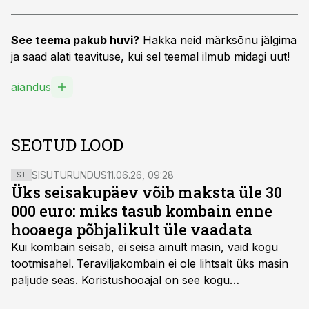
See teema pakub huvi?
Hakka neid märksõnu jälgima
ja saad alati teavituse, kui sel teemal ilmub midagi uut!
aiandus
SEOTUD LOOD
SISUTURUNDUS
11.06.26, 09:28
ST
Üks seisakupäev võib maksta üle 30
000 euro: miks tasub kombain enne
hooaega põhjalikult üle vaadata
Kui kombain seisab, ei seisa ainult masin, vaid kogu
tootmisahel.
Teraviljakombain ei ole lihtsalt üks masin
paljude seas. Koristushooajal on see kogu
tootmisprotsessi kõige kriitilisem lüli. Kui külv,