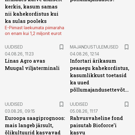
kerkis, kasum samas
nii kahekordistus kui
ka sulas pooleks
E-Piimast laekumata piimaraha
on enam kui 1,2 miljonit eurot
UUDISED
MAJANDUSTULEMUSED
04.08.26, 11:23
04.08.26, 12:14
Linas Agro avas
Infortari ärikasum
Muugal viljaterminali
peaaegu kahekordistus,
kasumlikkust toetasid
ka uued
põllumajandusettevõtted
UUDISED
UUDISED
03.08.26, 09:15
05.08.26, 11:17
Euroopa saagiprognoos:
Rahvusvaheline fond
mais langeb järsult,
paisutab Bioforce’i
õlikultuurid kasvavad
kasvu