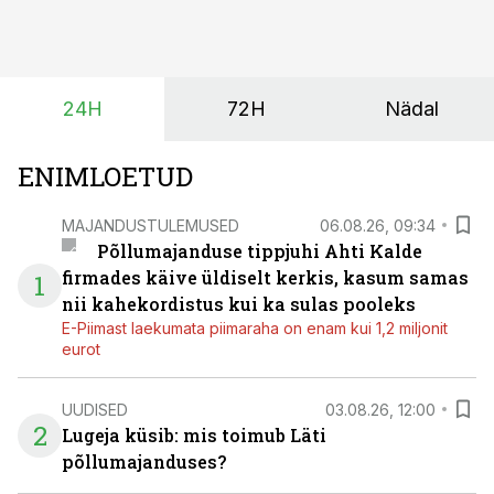
taimekaitse ja väetamine jaotuvad kuude peale, siis
saagi kättesaamine ja realiseerimine toimub sageli väga
lühikese ajavahemiku jooksul – kõigest 2-4 nädalaga.
24H
72H
Nädal
ENIMLOETUD
MAJANDUSTULEMUSED
06.08.26, 09:34
Põllumajanduse tippjuhi Ahti Kalde
firmades käive üldiselt kerkis, kasum samas
1
nii kahekordistus kui ka sulas pooleks
E-Piimast laekumata piimaraha on enam kui 1,2 miljonit
eurot
UUDISED
03.08.26, 12:00
2
Lugeja küsib: mis toimub Läti
põllumajanduses?