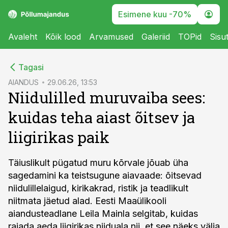
Esimene kuu -70%
Avaleht
Kõik lood
Arvamused
Galeriid
TOPid
Sisu
cebook
Tagasi
Twitter)
AIANDUS
29.06.26, 13:53
Niidulilled muruvaiba sees:
kedIn
kuidas teha aiast õitsev ja
ail
liigirikas paik
k
Täiuslikult pügatud muru kõrvale jõuab üha
sagedamini ka teistsugune aiavaade: õitsevad
niidulillelaigud, kirikakrad, ristik ja teadlikult
niitmata jäetud alad. Eesti Maaülikooli
aiandusteadlane Leila Mainla selgitab, kuidas
rajada aeda liigirikas niiduala nii, et see näeks välja