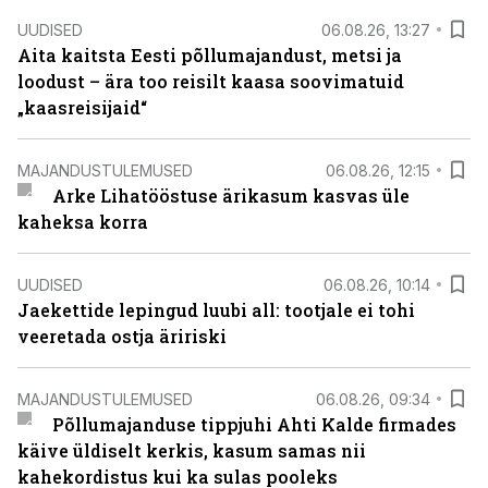
UUDISED
06.08.26, 13:27
Aita kaitsta Eesti põllumajandust, metsi ja
loodust – ära too reisilt kaasa soovimatuid
„kaasreisijaid“
MAJANDUSTULEMUSED
06.08.26, 12:15
Arke Lihatööstuse ärikasum kasvas üle
kaheksa korra
UUDISED
06.08.26, 10:14
Jaekettide lepingud luubi all: tootjale ei tohi
veeretada ostja äririski
MAJANDUSTULEMUSED
06.08.26, 09:34
Põllumajanduse tippjuhi Ahti Kalde firmades
käive üldiselt kerkis, kasum samas nii
kahekordistus kui ka sulas pooleks