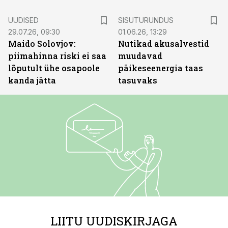
ST
UUDISED
SISUTURUNDUS
29.07.26, 09:30
01.06.26, 13:29
Maido Solovjov:
Nutikad akusalvestid
piimahinna riski ei saa
muudavad
lõputult ühe osapoole
päikeseenergia taas
kanda jätta
tasuvaks
LIITU UUDISKIRJAGA