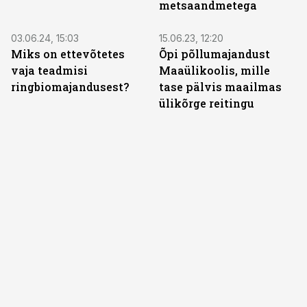
metsaandmetega
ST
ST
03.06.24, 15:03
15.06.23, 12:20
Miks on ettevõtetes
Õpi põllumajandust
vaja teadmisi
Maaülikoolis, mille
ringbiomajandusest?
tase pälvis maailmas
ülikõrge reitingu