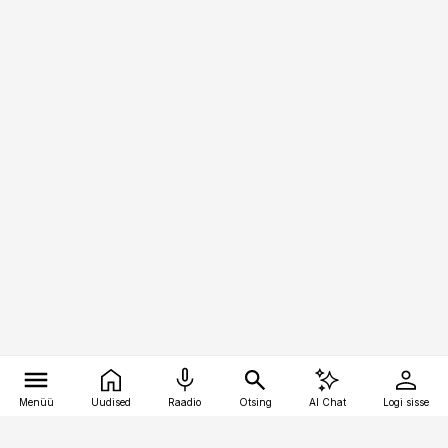
Menüü
Uudised
Raadio
Otsing
AI Chat
Logi sisse