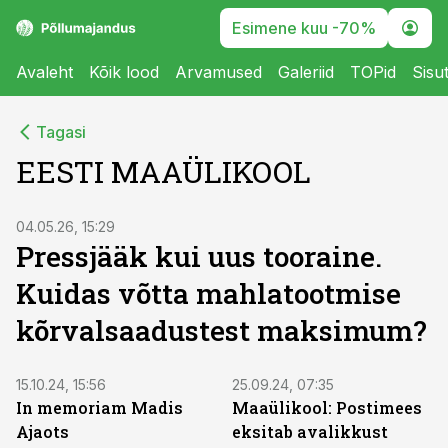
Esimene kuu -70%
Avaleht
Kõik lood
Arvamused
Galeriid
TOPid
Sisu
Tagasi
EESTI MAAÜLIKOOL
ST
04.05.26, 15:29
Pressjääk kui uus tooraine.
Kuidas võtta mahlatootmise
kõrvalsaadustest maksimum?
15.10.24, 15:56
25.09.24, 07:35
In memoriam Madis
Maaülikool: Postimees
Ajaots
eksitab avalikkust