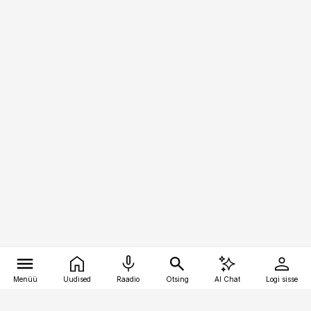
Menüü
Uudised
Raadio
Otsing
AI Chat
Logi sisse