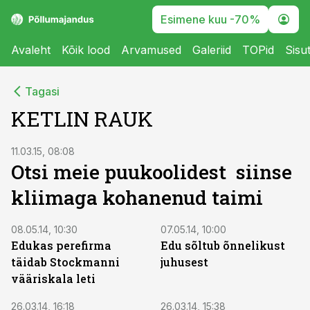
Esimene kuu -70%
Avaleht
Kõik lood
Arvamused
Galeriid
TOPid
Sisu
Tagasi
KETLIN RAUK
11.03.15, 08:08
Otsi meie puukoolidest siinse
kliimaga kohanenud taimi
08.05.14, 10:30
07.05.14, 10:00
Edukas perefirma
Edu sõltub õnnelikust
täidab Stockmanni
juhusest
vääriskala leti
26.03.14, 16:18
26.03.14, 15:38