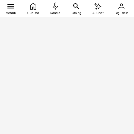
Menüü
Uudised
Raadio
Otsing
AI Chat
Logi sisse
Vana-Lõuna 39/1, 19094 Tallinn
(+372) 667 0111
pollumajandus@pollumajandus.ee
Telli
Reklaam
Firmast
Sisu kasutamisõigused
Ajakirjaniku
eetikakoodeks
Üldtingimused
Privaatsustingimused
Küpsiste poliitika
KKK
Eesti Meediaettevõtete
Eelistuste haldamine
Liit