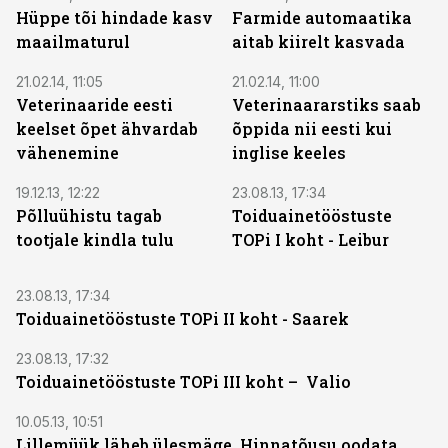
Hüppe tõi hindade kasv
Farmide automaatika
maailmaturul
aitab kiirelt kasvada
21.02.14, 11:05
21.02.14, 11:00
Veterinaaride eesti
Veterinaararstiks saab
keelset õpet ähvardab
õppida nii eesti kui
vähenemine
inglise keeles
19.12.13, 12:22
23.08.13, 17:34
Põlluühistu tagab
Toiduainetööstuste
tootjale kindla tulu
TOPi I koht - Leibur
23.08.13, 17:34
Toiduainetööstuste TOPi II koht - Saarek
23.08.13, 17:32
Toiduainetööstuste TOPi III koht – Valio
10.05.13, 10:51
Lillemüük läheb ülesmäge. Hinnatõusu oodata