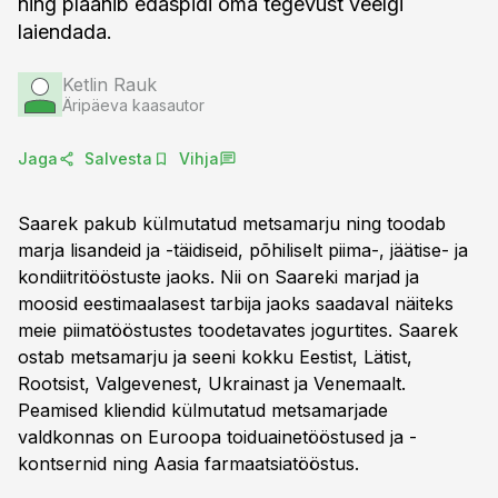
ning plaanib edaspidi oma tegevust veelgi
laiendada.
Ketlin Rauk
Äripäeva kaasautor
Jaga
Salvesta
Vihja
Saarek pakub külmutatud metsamarju ning toodab
marja lisandeid ja -täidiseid, põhiliselt piima-, jäätise- ja
kondiitritööstuste jaoks. Nii on Saareki marjad ja
moosid eestimaalasest tarbija jaoks saadaval näiteks
meie piimatööstustes toodetavates jogurtites. Saarek
ostab metsamarju ja seeni kokku Eestist, Lätist,
Rootsist, Valgevenest, Ukrainast ja Venemaalt.
Peamised kliendid külmutatud metsamarjade
valdkonnas on Euroopa toiduainetööstused ja -
kontsernid ning Aasia farmaatsiatööstus.