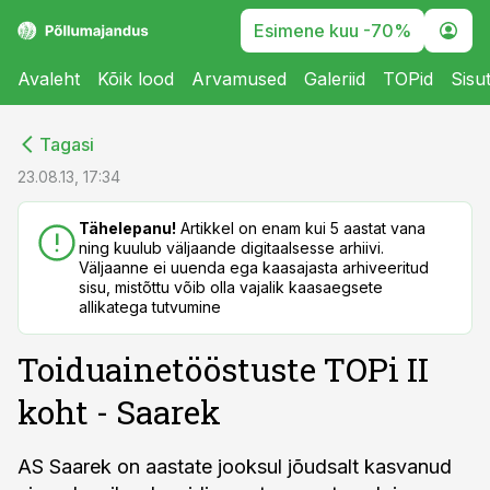
Esimene kuu -70%
Avaleht
Kõik lood
Arvamused
Galeriid
TOPid
Sisu
cebook
cebook
Tagasi
Twitter)
Twitter)
23.08.13, 17:34
kedIn
kedIn
Tähelepanu!
Artikkel on enam kui 5 aastat vana
ning kuulub väljaande digitaalsesse arhiivi.
ail
ail
Väljaanne ei uuenda ega kaasajasta arhiveeritud
sisu, mistõttu võib olla vajalik kaasaegsete
k
k
allikatega tutvumine
Toiduainetööstuste TOPi II
koht - Saarek
AS Saarek on aastate jooksul jõudsalt kasvanud