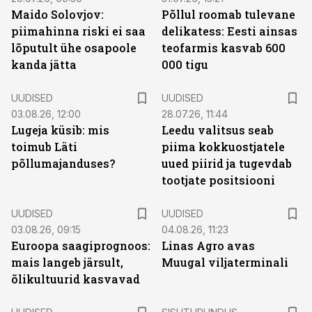
Maido Solovjov:
Põllul roomab tulevane
piimahinna riski ei saa
delikatess: Eesti ainsas
lõputult ühe osapoole
teofarmis kasvab 600
kanda jätta
000 tigu
UUDISED
UUDISED
03.08.26, 12:00
28.07.26, 11:44
Lugeja küsib: mis
Leedu valitsus seab
toimub Läti
piima kokkuostjatele
põllumajanduses?
uued piirid ja tugevdab
tootjate positsiooni
UUDISED
UUDISED
03.08.26, 09:15
04.08.26, 11:23
Euroopa saagiprognoos:
Linas Agro avas
mais langeb järsult,
Muugal viljaterminali
õlikultuurid kasvavad
ST