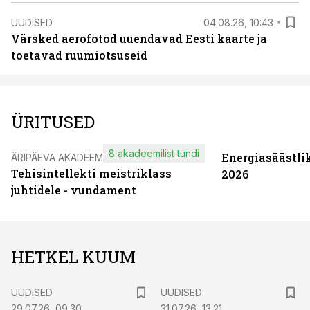
UUDISED
04.08.26, 10:43
Värsked aerofotod uuendavad Eesti kaarte ja
toetavad ruumiotsuseid
ÜRITUSED
8 akadeemilist tundi
Energiasäästli
ÄRIPÄEVA AKADEEMIA
Tehisintellekti meistriklass
2026
juhtidele - vundament
HETKEL KUUM
UUDISED
UUDISED
29.07.26, 09:30
31.07.26, 13:21