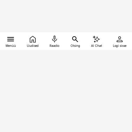
Menüü
Uudised
Raadio
Otsing
AI Chat
Logi sisse
Vana-Lõuna 39/1, 19094 Tallinn
(+372) 667 0111
pollumajandus@pollumajandus.ee
Telli
Reklaam
Firmast
Sisu kasutamisõigused
Ajakirjaniku