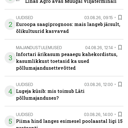
Linas Agro avas Muugal viljaterminali
UUDISED
03.08.26, 09:15
2
Euroopa saagiprognoos: mais langeb järsult,
õlikultuurid kasvavad
MAJANDUSTULEMUSED
04.08.26, 12:14
Infortari ärikasum peaaegu kahekordistus,
3
kasumlikkust toetasid ka uued
põllumajandusettevõtted
UUDISED
03.08.26, 12:00
4
Lugeja küsib: mis toimub Läti
põllumajanduses?
UUDISED
03.08.26, 14:00
5
Piima hind langes esimesel poolaastal ligi 15
protsenti