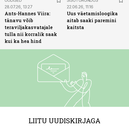
UUDISED
SISUTURUNDUS
28.07.26, 13:27
22.06.26, 11:16
Ants-Hannes Viira:
Uus väetamisloogika
tänavu võib
aitab saaki paremini
teraviljakasvatajale
kaitsta
tulla nii korralik saak
kui ka hea hind
LIITU UUDISKIRJAGA