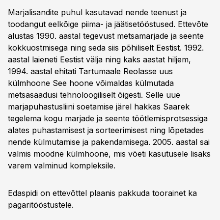
Marjalisandite puhul kasutavad nende teenust ja
toodangut eelkõige piima- ja jäätisetööstused. Ettevõte
alustas 1990. aastal tegevust metsamarjade ja seente
kokkuostmisega ning seda siis põhiliselt Eestist. 1992.
aastal laieneti Eestist välja ning kaks aastat hiljem,
1994. aastal ehitati Tartumaale Reolasse uus
külmhoone See hoone võimaldas külmutada
metsasaadusi tehnoloogiliselt õigesti. Selle uue
marjapuhastusliini soetamise järel hakkas Saarek
tegelema kogu marjade ja seente töötlemisprotsessiga
alates puhastamisest ja sorteerimisest ning lõpetades
nende külmutamise ja pakendamisega. 2005. aastal sai
valmis moodne külmhoone, mis võeti kasutusele lisaks
varem valminud kompleksile.
Edaspidi on ettevõttel plaanis pakkuda toorainet ka
pagaritööstustele.