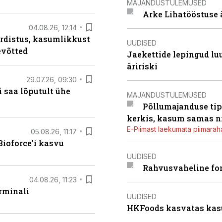
MAJANDUSTULEMUSED
Arke Lihatööstuse 
04.08.26, 12:14
rdistus, kasumlikkust
UUDISED
evõtted
Jaekettide lepingud luub
äririski
29.07.26, 09:30
 saa lõputult ühe
MAJANDUSTULEMUSED
Põllumajanduse tip
kerkis, kasum samas ni
E-Piimast laekumata piimaraha
05.08.26, 11:17
ioforce’i kasvu
UUDISED
Rahvusvaheline fon
04.08.26, 11:23
rminali
UUDISED
HKFoods kasvatas kas