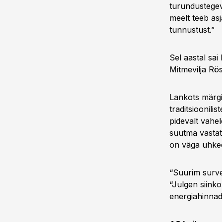
turundustegev
meelt teeb as
tunnustust.”
Sel aastal sai
Mitmevilja Rös
Lankots märgib
traditsioonili
pidevalt vahe
suutma vastata
on väga uhked
“Suurim surve
“Julgen siinko
energiahinnad 