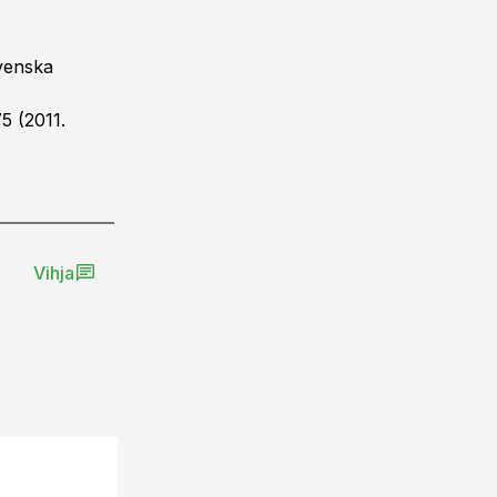
venska
 (2011.
Vihja
22.08.13, 20:34
Toidutööstus - tootmise liider