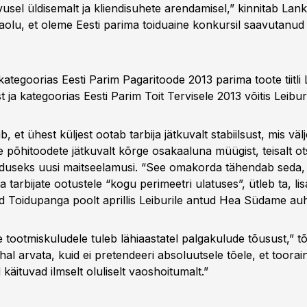
usel üldisemalt ja kliendisuhete arendamisel,” kinnitab Lan
jaolu, et oleme Eesti parima toiduaine konkursil saavutanud
 kategoorias Eesti Parim Pagaritoode 2013 parima toote tiitli 
t ja kategoorias Eesti Parim Toit Tervisele 2013 võitis Leibu
, et ühest küljest ootab tarbija jätkuvalt stabiilsust, mis vä
ste põhitoodete jätkuvalt kõrge osakaaluna müügist, teisalt ot
lduseks uusi maitseelamusi. “See omakorda tähendab seda,
 tarbijate ootustele “kogu perimeetri ulatuses”, ütleb ta, li
 Toidupanga poolt aprillis Leiburile antud Hea Südame auh
 tootmiskuludele tuleb lähiaastatel palgakulude tõusust,” t
hal arvata, kuid ei pretendeeri absoluutsele tõele, et toorain
käituvad ilmselt oluliselt vaoshoitumalt.”