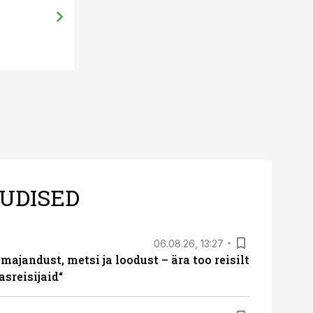
UDISED
06.08.26, 13:27
majandust, metsi ja loodust – ära too reisilt
sreisijaid“