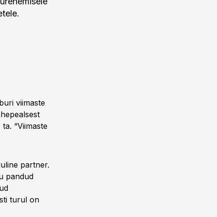
suurenemisele
tele.
buri viimaste
ahepealsest
ta. “Viimaste
uline partner.
ku pandud
tud
ti turul on