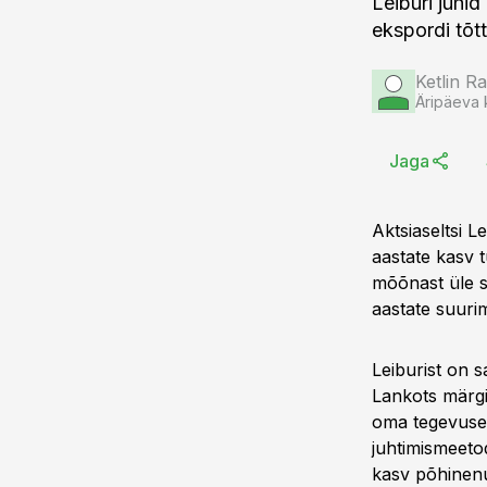
Leiburi juhid
ekspordi tõtt
Ketlin R
Äripäeva 
Jaga
Aktsiaseltsi L
aastate kasv 
mõõnast üle s
aastate suuri
Leiburist on 
Lankots märgi
oma tegevuse 
juhtimismeetod
kasv põhinenud