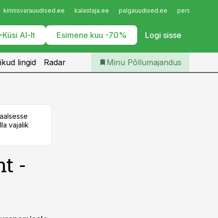
Iseteenindus
kinnisvarauudised.ee
kalastaja.ee
palgauudised.ee
personaliuudi
Telli Põllumajandus
Küsi AI-lt
Esimene kuu -70%
Logi sisse
ikud lingid
Radar
Minu Põllumajandus
taalsesse
la vajalik
t -