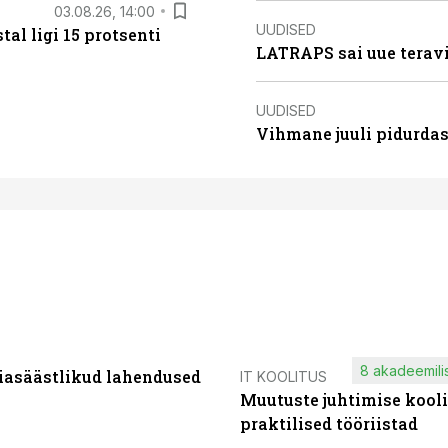
03.08.26, 14:00
UUDISED
al ligi 15 protsenti
LATRAPS sai uue teravi
UUDISED
Vihmane juuli pidurdas
8 akadeemilis
iasäästlikud lahendused
IT KOOLITUS
Muutuste juhtimise kooli
praktilised tööriistad