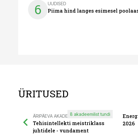
UUDISED
6
Piima hind langes esimesel poolaast
ÜRITUSED
8 akadeemilist tundi
Energ
ÄRIPÄEVA AKADEEMIA
Tehisintellekti meistriklass
2026
juhtidele - vundament