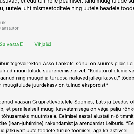
 usuvad, et edu tuli neile peamiselt tänu müügitulude 
u, uutele juhtimismeetoditele ning uutele headele toode
auk
kaasautor
Salvesta
Vihja
eibur tegevdirektori Asso Lankotsi sõnul on suures pildis Lei
tulnud müügitulude suurenemise arvel. “Koduturul oleme v
aanud ning müügid ja turuosa näitavad jällegi kasvu,” tõdeb 
m müügitulude juurdekasv on tulnud ekspordist.”
saanud Vaasan Grupi ettevõtetele Soomes, Lätis ja Leedus ol
b, et paralleelselt müügi kasvatamisega on väga palju rõh
tõhusamaks muutmisele. Eelmisel aastal alustati n-ö timmi
ite (lean-juhtimine) rakendamist ja arendamist Leiburis. “Ees
 jätkuvalt uute toodete turule toomisel, aga ka aktiivsel