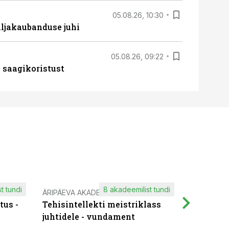
05.08.26, 10:30
ljakaubanduse juhi
05.08.26, 09:22
 saagikoristust
t tundi
8 akadeemilist tundi
ÄRIPÄEVA AKADEEMIA
IT KOOLIT
tus -
Tehisintellekti meistriklass
Muutuste
juhtidele - vundament
praktilis