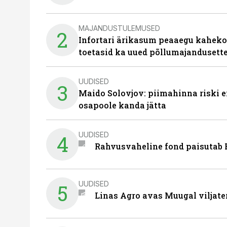
MAJANDUSTULEMUSED
2
Infortari ärikasum peaaegu kaheko
toetasid ka uued põllumajandusett
UUDISED
3
Maido Solovjov: piimahinna riski ei
osapoole kanda jätta
UUDISED
4
Rahvusvaheline fond paisutab B
UUDISED
5
Linas Agro avas Muugal viljate