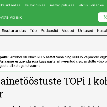
tikauudised.ee
kaubandus.ee
raamatupidaja.ee
ehitusuudised.ee
Infopank
Radar
Sisuturundus
Töö
Podcastid
Videod
Üritused
Kasul
panu!
Artikkel on enam kui 5 aastat vana ning kuulub väljaande digi
. Väljaanne ei uuenda ega kaasajasta arhiveeritud sisu, mistõttu võib ol
sete allikatega tutvumine
ainetööstuste TOPi I koh
r