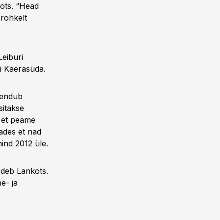
kots. “Head
 rohkelt
Leiburi
ri Kaerasüda.
ljendub
sitakse
 et peame
sades et nad
ind 2012 üle.
õdeb Lankots.
e- ja