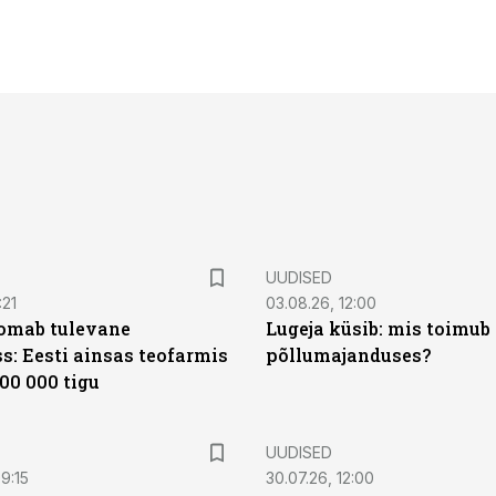
UUDISED
:21
03.08.26, 12:00
oomab tulevane
Lugeja küsib: mis toimub 
s: Eesti ainsas teofarmis
põllumajanduses?
00 000 tigu
UUDISED
9:15
30.07.26, 12:00