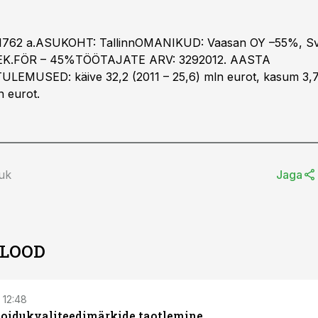
762 a.ASUKOHT: TallinnOMANIKUD: Vaasan OY –55%, S
EK.FÖR – 45%TÖÖTAJATE ARV: 3292012. AASTA
MUSED: käive 32,2 (2011 – 25,6) mln eurot, kasum 3,75
n eurot.
auk
Jaga
 LOOD
 12:48
toidukvaliteedimärkide taotlemine