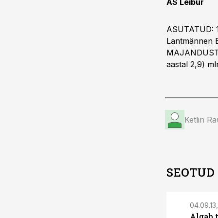
AS Leibur
ASUTATUD: 1
Lantmännen 
MAJANDUSTULE
aastal 2,9) ml
Ketlin R
SEOTUD
04.09.13,
Algab 