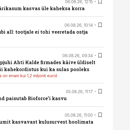
06.08.26, 12:15
ärikasum kasvas üle kaheksa korra
06.08.26, 10:14
i all: tootjale ei tohi veeretada ostja
06.08.26, 09:34
pjuhi Ahti Kalde firmades käive üldiselt
i kahekordistus kui ka sulas pooleks
 on enam kui 1,2 miljonit eurot
05.08.26, 11:17
d paisutab Bioforce’i kasvu
05.08.26, 11:00
umit kasvavast kulusurvest hoolimata