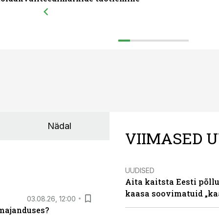
Nädal
VIIMASED U
UUDISED
Aita kaitsta Eesti põllu
kaasa soovimatuid „kaa
03.08.26, 12:00
umajanduses?