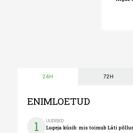
24H
72H
ENIMLOETUD
UUDISED
1
Lugeja küsib: mis toimub Läti põll