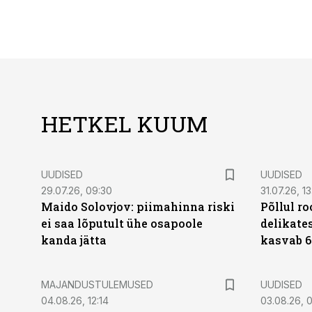
HETKEL KUUM
UUDISED
UUDISED
29.07.26, 09:30
31.07.26, 13
Maido Solovjov: piimahinna riski
Põllul r
ei saa lõputult ühe osapoole
delikates
kanda jätta
kasvab 6
MAJANDUSTULEMUSED
UUDISED
04.08.26, 12:14
03.08.26, 0