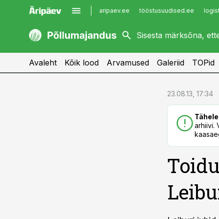
aripaev.ee
tööstusuudised.ee
logis
kaubandus.ee
imelineajalugu.ee
kinnisvarauudised.ee
imelineteadus.ee
Avaleht
Kõik lood
Arvamused
Galeriid
TOPid
cebook
cebook
23.08.13, 17:34
Twitter)
Twitter)
Tähele
kedIn
kedIn
arhiivi
kaasaeg
ail
ail
Toidu
k
k
Leibu