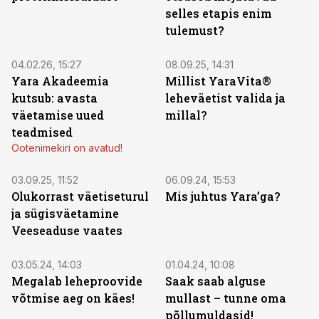
selles etapis enim
tulemust?
ST
ST
04.02.26, 15:27
08.09.25, 14:31
Yara Akadeemia
Millist YaraVita®
kutsub: avasta
leheväetist valida ja
väetamise uued
millal?
teadmised
Ootenimekiri on avatud!
ST
ST
03.09.25, 11:52
06.09.24, 15:53
Olukorrast väetiseturul
Mis juhtus Yara’ga?
ja sügisväetamine
Veeseaduse vaates
ST
ST
03.05.24, 14:03
01.04.24, 10:08
Megalab leheproovide
Saak saab alguse
võtmise aeg on käes!
mullast – tunne oma
põllumuldasid!