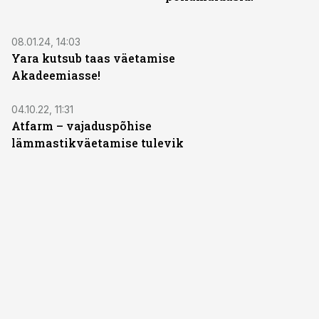
ST
08.01.24, 14:03
Yara kutsub taas väetamise
Akadeemiasse!
ST
04.10.22, 11:31
Atfarm – vajaduspõhise
lämmastikväetamise tulevik