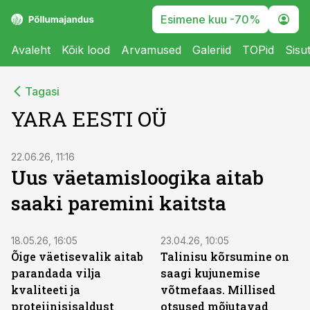
Esimene kuu -70%
Avaleht
Kõik lood
Arvamused
Galeriid
TOPid
Sisu
Tagasi
YARA EESTI OÜ
ST
22.06.26, 11:16
Uus väetamisloogika aitab
saaki paremini kaitsta
ST
ST
18.05.26, 16:05
23.04.26, 10:05
Õige väetisevalik aitab
Talinisu kõrsumine on
parandada vilja
saagi kujunemise
kvaliteeti ja
võtmefaas. Millised
proteiinisisaldust
otsused mõjutavad