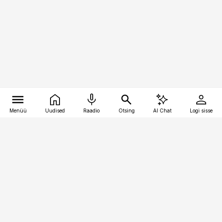
Menüü
Uudised
Raadio
Otsing
AI Chat
Logi sisse
Vana-Lõuna 39/1, 19094 Tallinn
(+372) 667 0111
pollumajandus@pollumajandus.ee
Telli
Reklaam