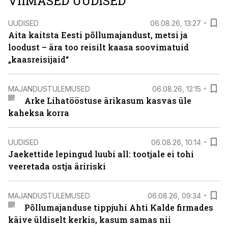
VIIMASED UUDISED
UUDISED
06.08.26, 13:27
Aita kaitsta Eesti põllumajandust, metsi ja
loodust – ära too reisilt kaasa soovimatuid
„kaasreisijaid“
MAJANDUSTULEMUSED
06.08.26, 12:15
Arke Lihatööstuse ärikasum kasvas üle
kaheksa korra
UUDISED
06.08.26, 10:14
Jaekettide lepingud luubi all: tootjale ei tohi
veeretada ostja äririski
MAJANDUSTULEMUSED
06.08.26, 09:34
Põllumajanduse tippjuhi Ahti Kalde firmades
käive üldiselt kerkis, kasum samas nii