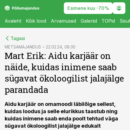
Esimene kuu -70%
Avaleht
Kõik lood
Arvamused
Galeriid
TOPid
Sisu
cebook
Tagasi
Twitter)
METSAMAJANDUS
22.02.24, 08:30
Mart Erik: Aidu karjäär on
kedIn
näide, kuidas inimene saab
ail
sügavat ökoloogilist jalajälge
k
parandada
Aidu karjäär on omamoodi läbilõige sellest,
kuidas loodus ja selle elurikkus taastub ning
kuidas inimene saab enda poolt tehtud väga
sügavat ökoloogilist jalajälge edukalt