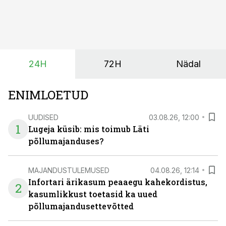
tootmisprotsessi kõige kriitilisem lüli. Kui külv,
taimekaitse ja väetamine jaotuvad kuude peale, siis
saagi kättesaamine ja realiseerimine toimub sageli väga
lühikese ajavahemiku jooksul – kõigest 2-4 nädalaga.
24H
72H
Nädal
ENIMLOETUD
UUDISED
03.08.26, 12:00
1
Lugeja küsib: mis toimub Läti
põllumajanduses?
MAJANDUSTULEMUSED
04.08.26, 12:14
Infortari ärikasum peaaegu kahekordistus,
2
kasumlikkust toetasid ka uued
põllumajandusettevõtted