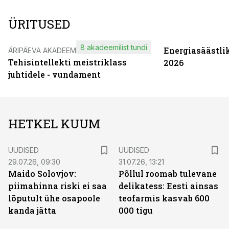
ÜRITUSED
8 akadeemilist tundi
Energiasäästli
ÄRIPÄEVA AKADEEMIA
Tehisintellekti meistriklass
2026
juhtidele - vundament
HETKEL KUUM
UUDISED
UUDISED
29.07.26, 09:30
31.07.26, 13:21
Maido Solovjov:
Põllul roomab tulevane
piimahinna riski ei saa
delikatess: Eesti ainsas
lõputult ühe osapoole
teofarmis kasvab 600
kanda jätta
000 tigu