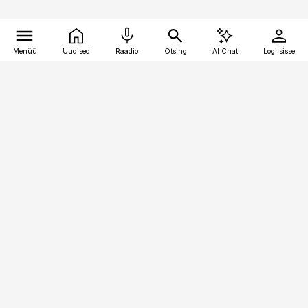
Menüü
Uudised
Raadio
Otsing
AI Chat
Logi sisse
Vana-Lõuna 39/1, 19094 Tallinn
(+372) 667 0111
pollumajandus@pollumajandus.ee
Telli
Reklaam
Firmast
Sisu kasutamisõigused
Ajakirjaniku
eetikakoodeks
Üldtingimused
Privaatsustingimused
Küpsiste poliitika
KKK