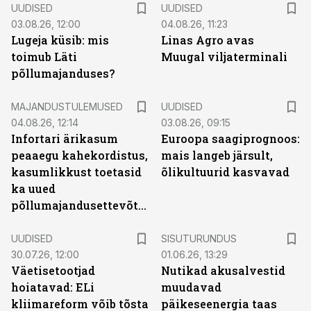
UUDISED
UUDISED
03.08.26, 12:00
04.08.26, 11:23
Lugeja küsib: mis
Linas Agro avas
toimub Läti
Muugal viljaterminali
põllumajanduses?
MAJANDUSTULEMUSED
UUDISED
04.08.26, 12:14
03.08.26, 09:15
Infortari ärikasum
Euroopa saagiprognoos:
peaaegu kahekordistus,
mais langeb järsult,
kasumlikkust toetasid
õlikultuurid kasvavad
ka uued
põllumajandusettevõtted
ST
UUDISED
SISUTURUNDUS
30.07.26, 12:00
01.06.26, 13:29
Väetisetootjad
Nutikad akusalvestid
hoiatavad: ELi
muudavad
kliimareform võib tõsta
päikeseenergia taas