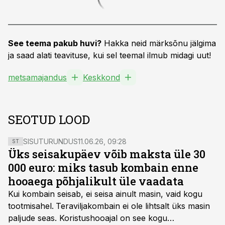
See teema pakub huvi?
Hakka neid märksõnu jälgima
ja saad alati teavituse, kui sel teemal ilmub midagi uut!
metsamajandus
Keskkond
SEOTUD LOOD
SISUTURUNDUS
11.06.26, 09:28
ST
Üks seisakupäev võib maksta üle 30
000 euro: miks tasub kombain enne
hooaega põhjalikult üle vaadata
Kui kombain seisab, ei seisa ainult masin, vaid kogu
tootmisahel.
Teraviljakombain ei ole lihtsalt üks masin
paljude seas. Koristushooajal on see kogu