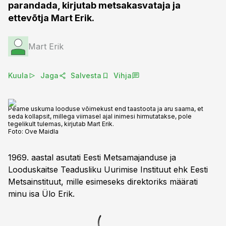
parandada, kirjutab metsakasvataja ja
ettevõtja Mart Erik.
Mart Erik
Kuula
Jaga
Salvesta
Vihja
Peame uskuma looduse võimekust end taastoota ja aru saama, et
seda kollapsit, millega viimasel ajal inimesi hirmutatakse, pole
tegelikult tulemas, kirjutab Mart Erik.
Foto:
Ove Maidla
1969. aastal asutati Eesti Metsamajanduse ja
Looduskaitse Teadusliku Uurimise Instituut ehk Eesti
Metsainstituut, mille esimeseks direktoriks määrati
minu isa Ülo Erik.