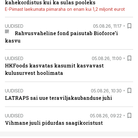
kahekordistus kui ka sulas pooleks
E-Piimast laekumata piimaraha on enam kui 1,2 miljonit eurot
UUDISED
05.08.26, 11:17
Rahvusvaheline fond paisutab Bioforce’i
kasvu
UUDISED
05.08.26, 11:00
HKFoods kasvatas kasumit kasvavast
kulusurvest hoolimata
UUDISED
05.08.26, 10:30
LATRAPS sai uue teraviljakaubanduse juhi
UUDISED
05.08.26, 09:22
Vihmane juuli pidurdas saagikoristust