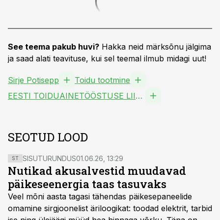
See teema pakub huvi?
Hakka neid märksõnu jälgima
ja saad alati teavituse, kui sel teemal ilmub midagi uut!
Sirje Potisepp
Toidu tootmine
EESTI TOIDUAINETÖÖSTUSE LIIT MTÜ
SEOTUD LOOD
SISUTURUNDUS
01.06.26, 13:29
ST
Nutikad akusalvestid muudavad
päikeseenergia taas tasuvaks
Veel mõni aasta tagasi tähendas päikesepaneelide
omamine sirgjoonelist äriloogikat: toodad elektrit, tarbid