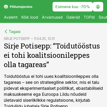
Esimene kuu -70%
Avaleht
Kõik lood
Arvamused
Galeriid
TOPid
Sisu
cebook
Tagasi
Twitter)
SIRJE POTISEPP
11.04.25, 12:31
Sirje Potisepp: “Toidutööstus
kedIn
ei tohi koalitsioonileppes
ail
olla tagareas”
k
Toidutööstus ei tohi uues koalitsioonileppes olla
tagareas – see on strateegiline sektor, mis ei talu
pidevat eksperimentaalset poliitikat, ebastabiilseid
maksuskeeme ega Euroopa Liidu nõudeid
ületavaid siseriiklikke regulatsioone, kirjutab
Toiduliidu juhataja Sirje Potisepp.