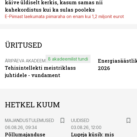
käive üldiselt kerkis, kasum samas nii
kahekordistus kui ka sulas pooleks
E-Piimast laekumata piimaraha on enam kui 1,2 miljonit eurot
ÜRITUSED
8 akadeemilist tundi
Energiasäästli
ÄRIPÄEVA AKADEEMIA
Tehisintellekti meistriklass
2026
juhtidele - vundament
HETKEL KUUM
MAJANDUSTULEMUSED
UUDISED
06.08.26, 09:34
03.08.26, 12:00
Põllumajanduse
Lugeja küsib: mis