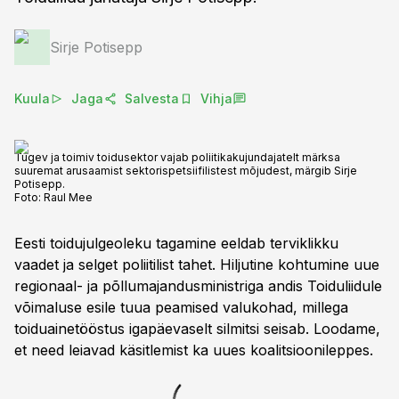
Sirje Potisepp
Kuula
Jaga
Salvesta
Vihja
Tugev ja toimiv toidusektor vajab poliitikakujundajatelt märksa
suuremat arusaamist sektorispetsiifilistest mõjudest, märgib Sirje
Potisepp.
Foto:
Raul Mee
Eesti toidujulgeoleku tagamine eeldab terviklikku
vaadet ja selget poliitilist tahet. Hiljutine kohtumine uue
regionaal- ja põllumajandusministriga andis Toiduliidule
võimaluse esile tuua peamised valukohad, millega
toiduainetööstus igapäevaselt silmitsi seisab. Loodame,
et need leiavad käsitlemist ka uues koalitsioonileppes.