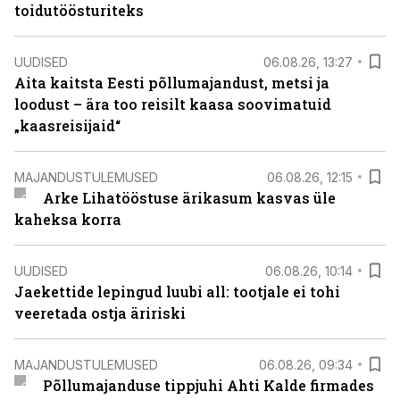
toidutöösturiteks
UUDISED
06.08.26, 13:27
Aita kaitsta Eesti põllumajandust, metsi ja
loodust – ära too reisilt kaasa soovimatuid
„kaasreisijaid“
MAJANDUSTULEMUSED
06.08.26, 12:15
Arke Lihatööstuse ärikasum kasvas üle
kaheksa korra
UUDISED
06.08.26, 10:14
Jaekettide lepingud luubi all: tootjale ei tohi
veeretada ostja äririski
MAJANDUSTULEMUSED
06.08.26, 09:34
Põllumajanduse tippjuhi Ahti Kalde firmades