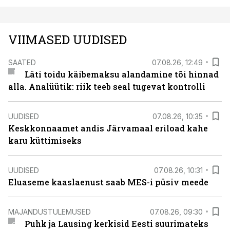
VIIMASED UUDISED
SAATED
07.08.26, 12:49
Läti toidu käibemaksu alandamine tõi hinnad
alla. Analüütik: riik teeb seal tugevat kontrolli
UUDISED
07.08.26, 10:35
Keskkonnaamet andis Järvamaal eriload kahe
karu küttimiseks
UUDISED
07.08.26, 10:31
Eluaseme kaaslaenust saab MES-i püsiv meede
MAJANDUSTULEMUSED
07.08.26, 09:30
Puhk ja Lausing kerkisid Eesti suurimateks