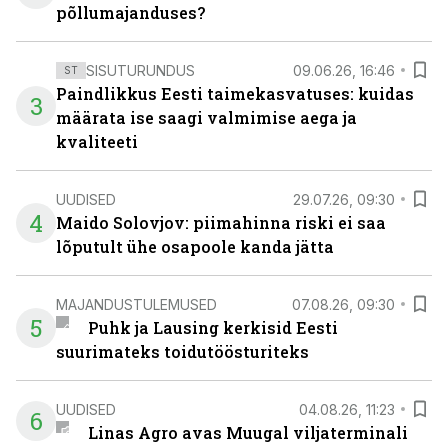
põllumajanduses?
SISUTURUNDUS
09.06.26, 16:46
ST
Paindlikkus Eesti taimekasvatuses: kuidas
3
määrata ise saagi valmimise aega ja
kvaliteeti
UUDISED
29.07.26, 09:30
4
Maido Solovjov: piimahinna riski ei saa
lõputult ühe osapoole kanda jätta
MAJANDUSTULEMUSED
07.08.26, 09:30
5
Puhk ja Lausing kerkisid Eesti
suurimateks toidutöösturiteks
UUDISED
04.08.26, 11:23
6
Linas Agro avas Muugal viljaterminali