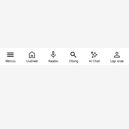
Menüü
Uudised
Raadio
Otsing
AI Chat
Logi sisse
Vana-Lõuna 39/1, 19094 Tallinn
(+372) 667 0111
pollumajandus@pollumajandus.ee
Telli
Reklaam
Firmast