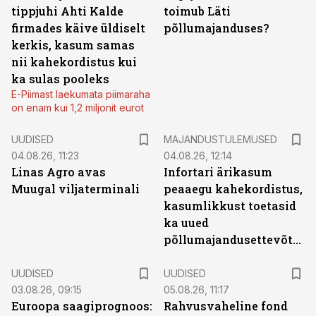
tippjuhi Ahti Kalde
toimub Läti
firmades käive üldiselt
põllumajanduses?
kerkis, kasum samas
nii kahekordistus kui
ka sulas pooleks
E-Piimast laekumata piimaraha
on enam kui 1,2 miljonit eurot
UUDISED
MAJANDUSTULEMUSED
04.08.26, 11:23
04.08.26, 12:14
Linas Agro avas
Infortari ärikasum
Muugal viljaterminali
peaaegu kahekordistus,
kasumlikkust toetasid
ka uued
põllumajandusettevõtted
UUDISED
UUDISED
03.08.26, 09:15
05.08.26, 11:17
Euroopa saagiprognoos:
Rahvusvaheline fond