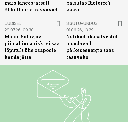
mais langeb järsult,
paisutab Bioforce’i
õlikultuurid kasvavad
kasvu
ST
UUDISED
SISUTURUNDUS
29.07.26, 09:30
01.06.26, 13:29
Maido Solovjov:
Nutikad akusalvestid
piimahinna riski ei saa
muudavad
lõputult ühe osapoole
päikeseenergia taas
kanda jätta
tasuvaks