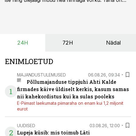
ise ning ülejäägi müüd hea hinnaga võrku. Täna on
olukord energiaturul muutunud. Taastuvenergia
tootmisvõimsusi on lisandunud omajagu ning
päikeselistel tundidel tekib võrku suur ületootmine, mis
surub börsihinna madalaks või isegi negatiivseks.
Seetõttu on akusalvestid muutumas nii ehitus- kui ka
24H
72H
Nädal
põllumajandusettevõtete jaoks üheks olulisemaks
investeeringuks energialahendustes.
ENIMLOETUD
MAJANDUSTULEMUSED
06.08.26, 09:34
Põllumajanduse tippjuhi Ahti Kalde
firmades käive üldiselt kerkis, kasum samas
1
nii kahekordistus kui ka sulas pooleks
E-Piimast laekumata piimaraha on enam kui 1,2 miljonit
eurot
UUDISED
03.08.26, 12:00
2
Lugeja küsib: mis toimub Läti