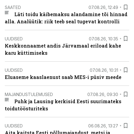
SAATED
07.08.26, 12:49
Läti toidu käibemaksu alandamine tõi hinnad
alla. Analüütik: riik teeb seal tugevat kontrolli
UUDISED
07.08.26, 10:35
Keskkonnaamet andis Järvamaal eriload kahe
karu küttimiseks
UUDISED
07.08.26, 10:31
Eluaseme kaaslaenust saab MES-i püsiv meede
MAJANDUSTULEMUSED
07.08.26, 09:30
Puhk ja Lausing kerkisid Eesti suurimateks
toidutöösturiteks
UUDISED
06.08.26, 13:27
Aita kaitsta Eesti põllumajandust, metsi ja