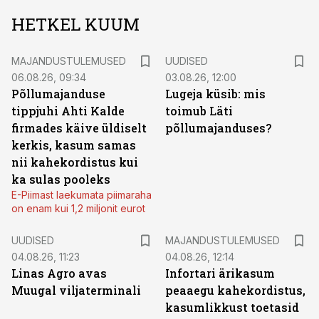
HETKEL KUUM
MAJANDUSTULEMUSED
UUDISED
06.08.26, 09:34
03.08.26, 12:00
Põllumajanduse
Lugeja küsib: mis
tippjuhi Ahti Kalde
toimub Läti
firmades käive üldiselt
põllumajanduses?
kerkis, kasum samas
nii kahekordistus kui
ka sulas pooleks
E-Piimast laekumata piimaraha
on enam kui 1,2 miljonit eurot
UUDISED
MAJANDUSTULEMUSED
04.08.26, 11:23
04.08.26, 12:14
Linas Agro avas
Infortari ärikasum
Muugal viljaterminali
peaaegu kahekordistus,
kasumlikkust toetasid