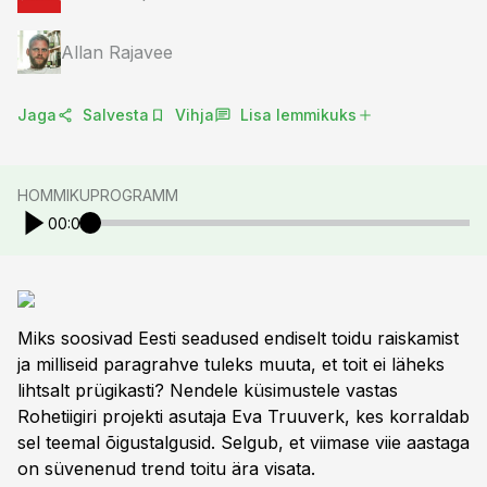
Allan Rajavee
Jaga
Salvesta
Vihja
Lisa lemmikuks
HOMMIKUPROGRAMM
00:00
Miks soosivad Eesti seadused endiselt toidu raiskamist
ja milliseid paragrahve tuleks muuta, et toit ei läheks
lihtsalt prügikasti? Nendele küsimustele vastas
Rohetiigiri projekti asutaja Eva Truuverk, kes korraldab
sel teemal õigustalgusid. Selgub, et viimase viie aastaga
on süvenenud trend toitu ära visata.