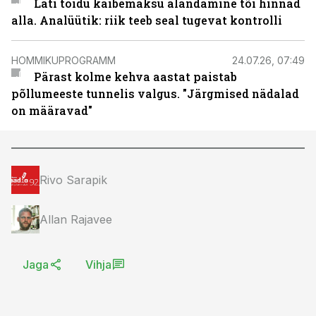
Läti toidu käibemaksu alandamine tõi hinnad
alla. Analüütik: riik teeb seal tugevat kontrolli
HOMMIKUPROGRAMM
24.07.26, 07:49
Pärast kolme kehva aastat paistab
põllumeeste tunnelis valgus. "Järgmised nädalad
on määravad"
Rivo Sarapik
Allan Rajavee
Jaga
Vihja