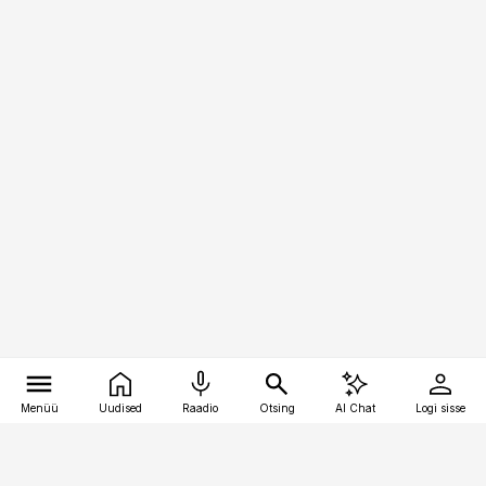
Menüü
Uudised
Raadio
Otsing
AI Chat
Logi sisse