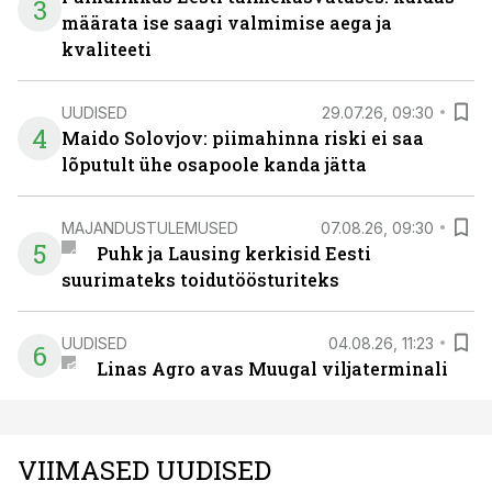
3
määrata ise saagi valmimise aega ja
kvaliteeti
UUDISED
29.07.26, 09:30
4
Maido Solovjov: piimahinna riski ei saa
lõputult ühe osapoole kanda jätta
MAJANDUSTULEMUSED
07.08.26, 09:30
5
Puhk ja Lausing kerkisid Eesti
suurimateks toidutöösturiteks
UUDISED
04.08.26, 11:23
6
Linas Agro avas Muugal viljaterminali
VIIMASED UUDISED