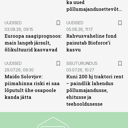
ka uued
põllumajandusettevõtted
UUDISED
UUDISED
03.08.26, 09:15
05.08.26, 11:17
Euroopa saagiprognoos:
Rahvusvaheline fond
mais langeb järsult,
paisutab Bioforce’i
õlikultuurid kasvavad
kasvu
ST
UUDISED
SISUTURUNDUS
29.07.26, 09:30
03.07.26, 10:27
Maido Solovjov:
Kuni 200 hj traktori rent
piimahinna riski ei saa
– paindlik lahendus
lõputult ühe osapoole
põllumajandusse,
kanda jätta
ehitusse ja
teehooldusesse