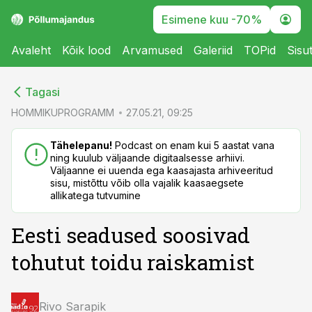
Esimene kuu -70%
Avaleht
Kõik lood
Arvamused
Galeriid
TOPid
Sisu
cebook
cebook
Tagasi
Twitter)
Twitter)
HOMMIKUPROGRAMM
27.05.21, 09:25
kedIn
kedIn
Tähelepanu!
Podcast on enam kui 5 aastat vana
ning kuulub väljaande digitaalsesse arhiivi.
ail
ail
Väljaanne ei uuenda ega kaasajasta arhiveeritud
sisu, mistõttu võib olla vajalik kaasaegsete
k
k
allikatega tutvumine
Eesti seadused soosivad
tohutut toidu raiskamist
Rivo Sarapik