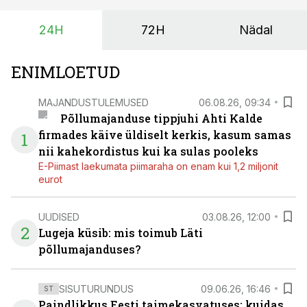
24H
72H
Nädal
ENIMLOETUD
MAJANDUSTULEMUSED
06.08.26, 09:34
Põllumajanduse tippjuhi Ahti Kalde
firmades käive üldiselt kerkis, kasum samas
1
nii kahekordistus kui ka sulas pooleks
E-Piimast laekumata piimaraha on enam kui 1,2 miljonit
eurot
UUDISED
03.08.26, 12:00
2
Lugeja küsib: mis toimub Läti
põllumajanduses?
SISUTURUNDUS
09.06.26, 16:46
ST
Paindlikkus Eesti taimekasvatuses: kuidas