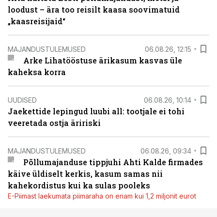
loodust – ära too reisilt kaasa soovimatuid
„kaasreisijaid“
MAJANDUSTULEMUSED
06.08.26, 12:15
Arke Lihatööstuse ärikasum kasvas üle
kaheksa korra
UUDISED
06.08.26, 10:14
Jaekettide lepingud luubi all: tootjale ei tohi
veeretada ostja äririski
MAJANDUSTULEMUSED
06.08.26, 09:34
Põllumajanduse tippjuhi Ahti Kalde firmades
käive üldiselt kerkis, kasum samas nii
kahekordistus kui ka sulas pooleks
E-Piimast laekumata piimaraha on enam kui 1,2 miljonit eurot