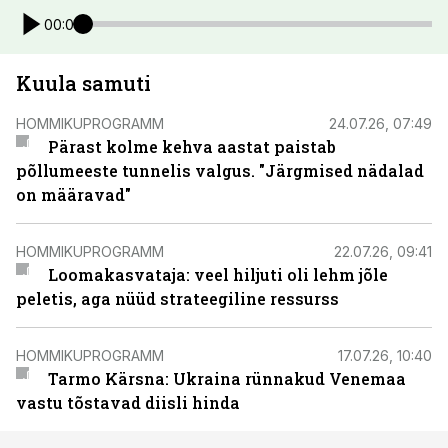
00:00
Kuula samuti
HOMMIKUPROGRAMM
24.07.26, 07:49
Pärast kolme kehva aastat paistab
põllumeeste tunnelis valgus. "Järgmised nädalad
on määravad"
HOMMIKUPROGRAMM
22.07.26, 09:41
Loomakasvataja: veel hiljuti oli lehm jõle
peletis, aga nüüd strateegiline ressurss
HOMMIKUPROGRAMM
17.07.26, 10:40
Tarmo Kärsna: Ukraina rünnakud Venemaa
vastu tõstavad diisli hinda