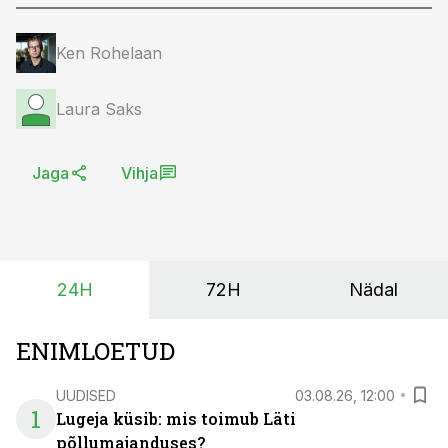
Ken Rohelaan
Laura Saks
Jaga
Vihja
24H
72H
Nädal
ENIMLOETUD
UUDISED
03.08.26, 12:00
1
Lugeja küsib: mis toimub Läti
põllumajanduses?