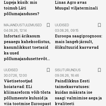
Lugeja küsib: mis
Linas Agro avas
toimub Läti
Muugal viljaterminali
põllumajanduses?
MAJANDUSTULEMUSED
UUDISED
04.08.26, 12:14
03.08.26, 09:15
Infortari ärikasum
Euroopa saagiprognoos:
peaaegu kahekordistus,
mais langeb järsult,
kasumlikkust toetasid
õlikultuurid kasvavad
ka uued
põllumajandusettevõtted
ST
UUDISED
SISUTURUNDUS
30.07.26, 12:00
09.06.26, 16:46
Väetisetootjad
Paindlikkus Eesti
hoiatavad: ELi
taimekasvatuses:
kliimareform võib tõsta
kuidas määrata ise
põllumeeste kulusid ja
saagi valmimise aega ja
viia tootmise Euroopast
kvaliteeti