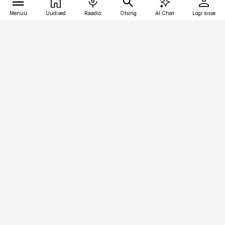
Menüü
Uudised
Raadio
Otsing
AI Chat
Logi sisse
Vana-Lõuna 39/1, 19094 Tallinn
(+372) 667 0111
pollumajandus@pollumajandus.ee
Telli
Reklaam
Firmast
Sisu kasutamisõigused
Ajakirjaniku
eetikakoodeks
Üldtingimused
Privaatsustingimused
Küpsiste poliitika
KKK
Eesti Meediaettevõtete
Eelistuste haldamine
Liit