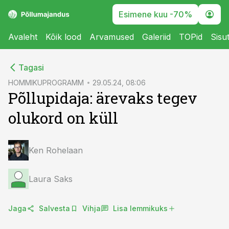
Esimene kuu -70%
Avaleht
Kõik lood
Arvamused
Galeriid
TOPid
Sisu
cebook
cebook
Tagasi
Twitter)
Twitter)
HOMMIKUPROGRAMM
29.05.24, 08:06
Põllupidaja: ärevaks tegev
kedIn
kedIn
olukord on küll
ail
ail
k
k
Ken Rohelaan
Laura Saks
Jaga
Salvesta
Vihja
Lisa lemmikuks