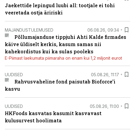
Jaekettide lepingud luubi all: tootjale ei tohi
veeretada ostja äririski
MAJANDUSTULEMUSED
06.08.26, 09:34
Põllumajanduse tippjuhi Ahti Kalde firmades
käive üldiselt kerkis, kasum samas nii
kahekordistus kui ka sulas pooleks
E-Piimast laekumata piimaraha on enam kui 1,2 miljonit eurot
UUDISED
05.08.26, 11:17
Rahvusvaheline fond paisutab Bioforce’i
kasvu
UUDISED
05.08.26, 11:00
HKFoods kasvatas kasumit kasvavast
kulusurvest hoolimata