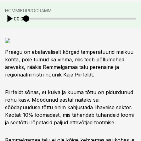
HOMMIKUPROGRAMM
00:00
Praegu on ebatavaliselt kõrged temperatuurid maikuu
kohta, pole tulnud ka vihma, mis teeb põllumehed
ärevaks, rääkis Remmelgamaa talu perenaine ja
regionaalministri nõunik Kaja Piirfeldt.
Piirfeldt sõnas, et kuiva ja kuuma tõttu on pidurdunud
rohu kasv. Möödunud aastal näiteks sai
söödapuuduse tõttu enim kahjustada lihaveise sektor.
Kaotati 10% loomadest, mis tähendab tuhandeid loomi
ja seetõttu lõpetasid paljud ettevõtjad tootmise.
Remmelgamaa talu ei ole kõige kehvemas asukohas ja