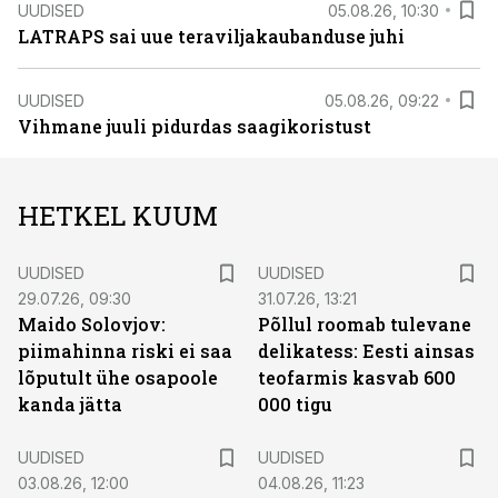
UUDISED
05.08.26, 10:30
LATRAPS sai uue teraviljakaubanduse juhi
UUDISED
05.08.26, 09:22
Vihmane juuli pidurdas saagikoristust
HETKEL KUUM
UUDISED
UUDISED
29.07.26, 09:30
31.07.26, 13:21
Maido Solovjov:
Põllul roomab tulevane
piimahinna riski ei saa
delikatess: Eesti ainsas
lõputult ühe osapoole
teofarmis kasvab 600
kanda jätta
000 tigu
UUDISED
UUDISED
03.08.26, 12:00
04.08.26, 11:23