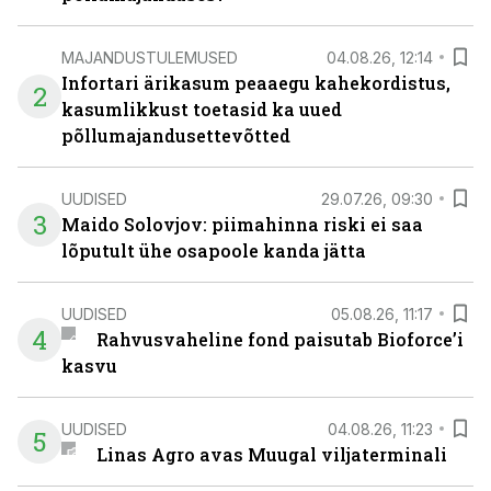
MAJANDUSTULEMUSED
04.08.26, 12:14
Infortari ärikasum peaaegu kahekordistus,
2
kasumlikkust toetasid ka uued
põllumajandusettevõtted
UUDISED
29.07.26, 09:30
3
Maido Solovjov: piimahinna riski ei saa
lõputult ühe osapoole kanda jätta
UUDISED
05.08.26, 11:17
4
Rahvusvaheline fond paisutab Bioforce’i
kasvu
UUDISED
04.08.26, 11:23
5
Linas Agro avas Muugal viljaterminali