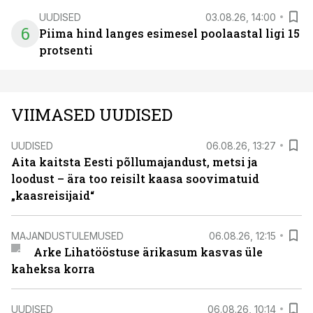
UUDISED
03.08.26, 14:00
6
Piima hind langes esimesel poolaastal ligi 15
protsenti
VIIMASED UUDISED
UUDISED
06.08.26, 13:27
Aita kaitsta Eesti põllumajandust, metsi ja
loodust – ära too reisilt kaasa soovimatuid
„kaasreisijaid“
MAJANDUSTULEMUSED
06.08.26, 12:15
Arke Lihatööstuse ärikasum kasvas üle
kaheksa korra
UUDISED
06.08.26, 10:14