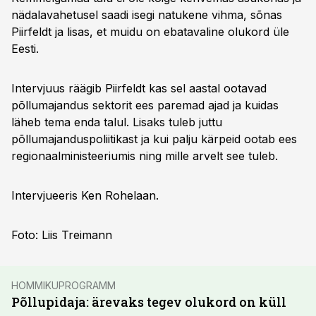
nädalavahetusel saadi isegi natukene vihma, sõnas
Piirfeldt ja lisas, et muidu on ebatavaline olukord üle
Eesti.
Intervjuus räägib Piirfeldt kas sel aastal ootavad
põllumajandus sektorit ees paremad ajad ja kuidas
läheb tema enda talul. Lisaks tuleb juttu
põllumajanduspoliitikast ja kui palju kärpeid ootab ees
regionaalministeeriumis ning mille arvelt see tuleb.
Intervjueeris Ken Rohelaan.
Foto: Liis Treimann
HOMMIKUPROGRAMM
Põllupidaja: ärevaks tegev olukord on küll