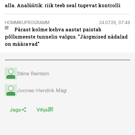
alla. Analüütik: riik teeb seal tugevat kontrolli
HOMMIKUPROGRAMM
24.07.26, 07:49
Pärast kolme kehva aastat paistab
põllumeeste tunnelis valgus. "Järgmised nädalad
on määravad"
Stiine Reintam
Joonas-Hendrik Mägi
Jaga
Vihja