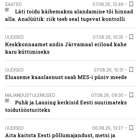
SAATED
07.08.26, 12:49
Läti toidu käibemaksu alandamine tõi hinnad
alla. Analüütik: riik teeb seal tugevat kontrolli
UUDISED
07.08.26, 10:35
Keskkonnaamet andis Järvamaal eriload kahe
karu küttimiseks
UUDISED
07.08.26, 10:31
Eluaseme kaaslaenust saab MES-i püsiv meede
MAJANDUSTULEMUSED
07.08.26, 09:30
Puhk ja Lausing kerkisid Eesti suurimateks
toidutöösturiteks
UUDISED
06.08.26, 13:27
Aita kaitsta Eesti põllumajandust, metsi ja