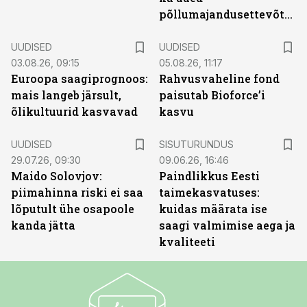
põllumajandusettevõtted
UUDISED
UUDISED
03.08.26, 09:15
05.08.26, 11:17
Euroopa saagiprognoos:
Rahvusvaheline fond
mais langeb järsult,
paisutab Bioforce’i
õlikultuurid kasvavad
kasvu
ST
UUDISED
SISUTURUNDUS
29.07.26, 09:30
09.06.26, 16:46
Maido Solovjov:
Paindlikkus Eesti
piimahinna riski ei saa
taimekasvatuses:
lõputult ühe osapoole
kuidas määrata ise
kanda jätta
saagi valmimise aega ja
kvaliteeti