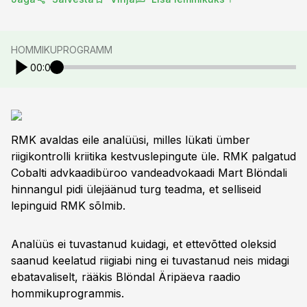
HOMMIKUPROGRAMM
00:00
RMK avaldas eile analüüsi, milles lükati ümber
riigikontrolli kriitika kestvuslepingute üle. RMK palgatud
Cobalti advkaadibüroo vandeadvokaadi Mart Blöndali
hinnangul pidi ülejäänud turg teadma, et selliseid
lepinguid RMK sõlmib.
Analüüs ei tuvastanud kuidagi, et ettevõtted oleksid
saanud keelatud riigiabi ning ei tuvastanud neis midagi
ebatavaliselt, rääkis Blöndal Äripäeva raadio
hommikuprogrammis.