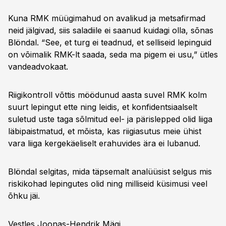
Kuna RMK müügimahud on avalikud ja metsafirmad
neid jälgivad, siis saladiile ei saanud kuidagi olla, sõnas
Blöndal. “See, et turg ei teadnud, et selliseid lepinguid
on võimalik RMK-lt saada, seda ma pigem ei usu,” ütles
vandeadvokaat.
Riigikontroll võttis möödunud aasta suvel RMK kolm
suurt lepingut ette ning leidis, et konfidentsiaalselt
suletud uste taga sõlmitud eel- ja pärislepped olid liiga
läbipaistmatud, et mõista, kas riigiasutus meie ühist
vara liiga kergekäeliselt erahuvides ära ei lubanud.
Blöndal selgitas, mida täpsemalt analüüsist selgus mis
riskikohad lepingutes olid ning milliseid küsimusi veel
õhku jäi.
Vestles Joonas-Hendrik Mägi.