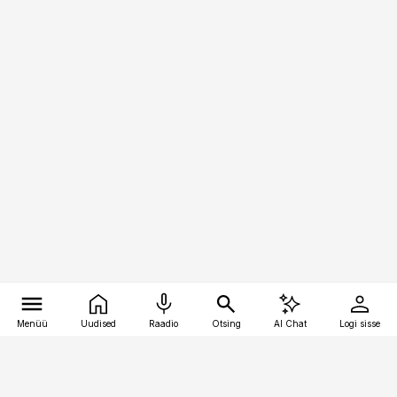
Menüü
Uudised
Raadio
Otsing
AI Chat
Logi sisse