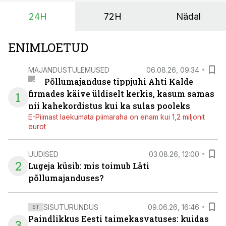
24H
72H
Nädal
ENIMLOETUD
MAJANDUSTULEMUSED
06.08.26, 09:34
Põllumajanduse tippjuhi Ahti Kalde
firmades käive üldiselt kerkis, kasum samas
1
nii kahekordistus kui ka sulas pooleks
E-Piimast laekumata piimaraha on enam kui 1,2 miljonit
eurot
UUDISED
03.08.26, 12:00
2
Lugeja küsib: mis toimub Läti
põllumajanduses?
SISUTURUNDUS
09.06.26, 16:46
ST
Paindlikkus Eesti taimekasvatuses: kuidas
3