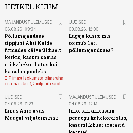
HETKEL KUUM
MAJANDUSTULEMUSED
UUDISED
06.08.26, 09:34
03.08.26, 12:00
Põllumajanduse
Lugeja küsib: mis
tippjuhi Ahti Kalde
toimub Läti
firmades käive üldiselt
põllumajanduses?
kerkis, kasum samas
nii kahekordistus kui
ka sulas pooleks
E-Piimast laekumata piimaraha
on enam kui 1,2 miljonit eurot
UUDISED
MAJANDUSTULEMUSED
04.08.26, 11:23
04.08.26, 12:14
Linas Agro avas
Infortari ärikasum
Muugal viljaterminali
peaaegu kahekordistus,
kasumlikkust toetasid
ka uued