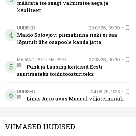
määrata ise saagi valmimise aega ja
kvaliteeti
UUDISED
29.07.26, 09:30
4
Maido Solovjov: piimahinna riski ei saa
lõputult ühe osapoole kanda jätta
MAJANDUSTULEMUSED
07.08.26, 09:30
5
Puhk ja Lausing kerkisid Eesti
suurimateks toidutöösturiteks
UUDISED
04.08.26, 11:23
6
Linas Agro avas Muugal viljaterminali
VIIMASED UUDISED