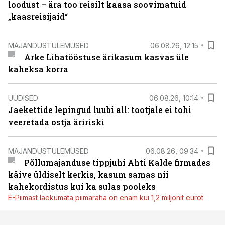
loodust – ära too reisilt kaasa soovimatuid
„kaasreisijaid“
MAJANDUSTULEMUSED
06.08.26, 12:15
Arke Lihatööstuse ärikasum kasvas üle
kaheksa korra
UUDISED
06.08.26, 10:14
Jaekettide lepingud luubi all: tootjale ei tohi
veeretada ostja äririski
MAJANDUSTULEMUSED
06.08.26, 09:34
Põllumajanduse tippjuhi Ahti Kalde firmades
käive üldiselt kerkis, kasum samas nii
kahekordistus kui ka sulas pooleks
E-Piimast laekumata piimaraha on enam kui 1,2 miljonit eurot