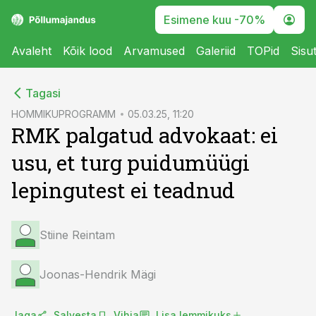
Esimene kuu -70%
Avaleht
Kõik lood
Arvamused
Galeriid
TOPid
Sisu
cebook
cebook
Tagasi
Twitter)
Twitter)
HOMMIKUPROGRAMM
05.03.25, 11:20
RMK palgatud advokaat: ei
kedIn
kedIn
usu, et turg puidumüügi
ail
ail
lepingutest ei teadnud
k
k
Stiine Reintam
Joonas-Hendrik Mägi
Jaga
Salvesta
Vihja
Lisa lemmikuks