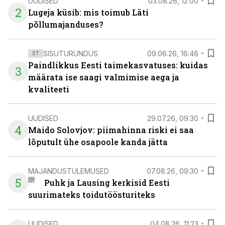
UUDISED
03.08.26, 12:00
2
Lugeja küsib: mis toimub Läti
põllumajanduses?
SISUTURUNDUS
09.06.26, 16:46
ST
Paindlikkus Eesti taimekasvatuses: kuidas
3
määrata ise saagi valmimise aega ja
kvaliteeti
UUDISED
29.07.26, 09:30
4
Maido Solovjov: piimahinna riski ei saa
lõputult ühe osapoole kanda jätta
MAJANDUSTULEMUSED
07.08.26, 09:30
5
Puhk ja Lausing kerkisid Eesti
suurimateks toidutöösturiteks
UUDISED
04.08.26, 11:23