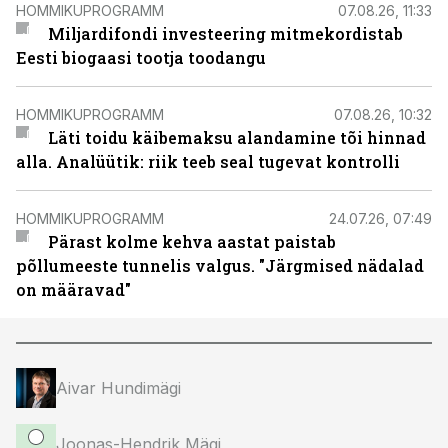
HOMMIKUPROGRAMM
07.08.26, 11:33
Miljardifondi investeering mitmekordistab
Eesti biogaasi tootja toodangu
HOMMIKUPROGRAMM
07.08.26, 10:32
Läti toidu käibemaksu alandamine tõi hinnad
alla. Analüütik: riik teeb seal tugevat kontrolli
HOMMIKUPROGRAMM
24.07.26, 07:49
Pärast kolme kehva aastat paistab
põllumeeste tunnelis valgus. "Järgmised nädalad
on määravad"
Aivar Hundimägi
Joonas-Hendrik Mägi