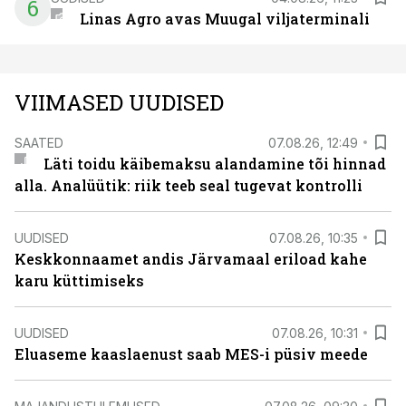
6
Linas Agro avas Muugal viljaterminali
VIIMASED UUDISED
SAATED
07.08.26, 12:49
Läti toidu käibemaksu alandamine tõi hinnad
alla. Analüütik: riik teeb seal tugevat kontrolli
UUDISED
07.08.26, 10:35
Keskkonnaamet andis Järvamaal eriload kahe
karu küttimiseks
UUDISED
07.08.26, 10:31
Eluaseme kaaslaenust saab MES-i püsiv meede