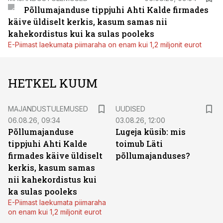
Põllumajanduse tippjuhi Ahti Kalde firmades
käive üldiselt kerkis, kasum samas nii
kahekordistus kui ka sulas pooleks
E-Piimast laekumata piimaraha on enam kui 1,2 miljonit eurot
HETKEL KUUM
MAJANDUSTULEMUSED
UUDISED
06.08.26, 09:34
03.08.26, 12:00
Põllumajanduse
Lugeja küsib: mis
tippjuhi Ahti Kalde
toimub Läti
firmades käive üldiselt
põllumajanduses?
kerkis, kasum samas
nii kahekordistus kui
ka sulas pooleks
E-Piimast laekumata piimaraha
on enam kui 1,2 miljonit eurot