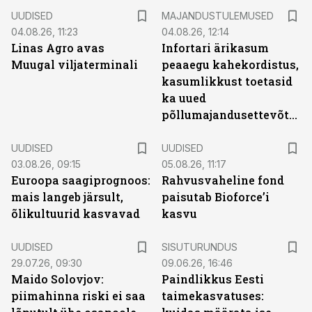
UUDISED
MAJANDUSTULEMUSED
04.08.26, 11:23
04.08.26, 12:14
Linas Agro avas
Infortari ärikasum
Muugal viljaterminali
peaaegu kahekordistus,
kasumlikkust toetasid
ka uued
põllumajandusettevõtted
UUDISED
UUDISED
03.08.26, 09:15
05.08.26, 11:17
Euroopa saagiprognoos:
Rahvusvaheline fond
mais langeb järsult,
paisutab Bioforce’i
õlikultuurid kasvavad
kasvu
ST
UUDISED
SISUTURUNDUS
29.07.26, 09:30
09.06.26, 16:46
Maido Solovjov:
Paindlikkus Eesti
piimahinna riski ei saa
taimekasvatuses: