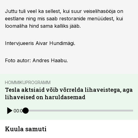
Juttu tuli veel ka sellest, kui suur veiselihasööja on
eestlane ning mis saab restoranide menüüdest, kui
loomaliha hind sama kalliks jääb.
Intervjueeris Aivar Hundimägi.
Foto autor: Andres Haabu.
HOMMIKUPROGRAMM
Tesla aktsiaid võib võrrelda lihaveistega, aga
lihaveised on haruldasemad
00:00
Kuula samuti