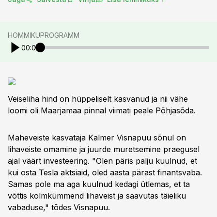
HOMMIKUPROGRAMM
00:00
Veiseliha hind on hüppeliselt kasvanud ja nii vähe
loomi oli Maarjamaa pinnal viimati peale Põhjasõda.
Maheveiste kasvataja Kalmer Visnapuu sõnul on
lihaveiste omamine ja juurde muretsemine praegusel
ajal väärt investeering. "Olen päris palju kuulnud, et
kui osta Tesla aktsiaid, oled aasta pärast finantsvaba.
Samas pole ma aga kuulnud kedagi ütlemas, et ta
võttis kolmkümmend lihaveist ja saavutas täieliku
vabaduse," tõdes Visnapuu.