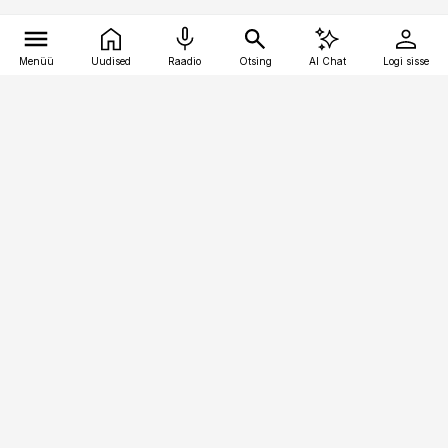
Menüü
Uudised
Raadio
Otsing
AI Chat
Logi sisse
Vana-Lõuna 39/1, 19094 Tallinn
(+372) 667 0111
pollumajandus@pollumajandus.ee
Telli
Reklaam
Firmast
Sisu kasutamisõigused
Ajakirjaniku
eetikakoodeks
Üldtingimused
Privaatsustingimused
Küpsiste poliitika
KKK
Eesti Meediaettevõtete
Eelistuste haldamine