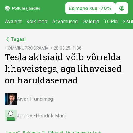
Esimene kuu -70%
Avaleht
Kõik lood
Arvamused
Galeriid
TOPid
Sisu
cebook
cebook
Tagasi
Twitter)
Twitter)
HOMMIKUPROGRAMM
28.03.25, 11:36
Tesla aktsiaid võib võrrelda
kedIn
kedIn
lihaveistega, aga lihaveised
ail
ail
on haruldasemad
k
k
Aivar Hundimägi
Joonas-Hendrik Mägi
Jaga
Salvesta
Vihja
Lisa lemmikuks