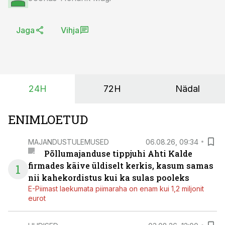
Jaga
Vihja
24H
72H
Nädal
ENIMLOETUD
MAJANDUSTULEMUSED
06.08.26, 09:34
Põllumajanduse tippjuhi Ahti Kalde
firmades käive üldiselt kerkis, kasum samas
1
nii kahekordistus kui ka sulas pooleks
E-Piimast laekumata piimaraha on enam kui 1,2 miljonit
eurot