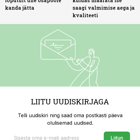
lõputult ühe osapoole
kuidas määrata ise
kanda jätta
saagi valmimise aega ja
kvaliteeti
LIITU UUDISKIRJAGA
Telli uudiskiri ning saad oma postkasti päeva
olulisemad uudised.
Liitun