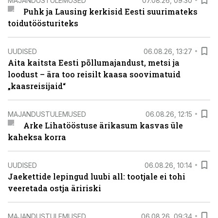
MAJANDUSTULEMUSED
07.08.26, 09:30
Puhk ja Lausing kerkisid Eesti suurimateks
toidutöösturiteks
UUDISED
06.08.26, 13:27
Aita kaitsta Eesti põllumajandust, metsi ja
loodust – ära too reisilt kaasa soovimatuid
„kaasreisijaid“
MAJANDUSTULEMUSED
06.08.26, 12:15
Arke Lihatööstuse ärikasum kasvas üle
kaheksa korra
UUDISED
06.08.26, 10:14
Jaekettide lepingud luubi all: tootjale ei tohi
veeretada ostja äririski
MAJANDUSTULEMUSED
06.08.26, 09:34