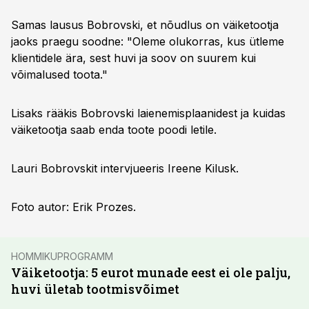
Samas lausus Bobrovski, et nõudlus on väiketootja
jaoks praegu soodne: "Oleme olukorras, kus ütleme
klientidele ära, sest huvi ja soov on suurem kui
võimalused toota."
Lisaks rääkis Bobrovski laienemisplaanidest ja kuidas
väiketootja saab enda toote poodi letile.
Lauri Bobrovskit intervjueeris Ireene Kilusk.
Foto autor: Erik Prozes.
HOMMIKUPROGRAMM
Väiketootja: 5 eurot munade eest ei ole palju,
huvi ületab tootmisvõimet