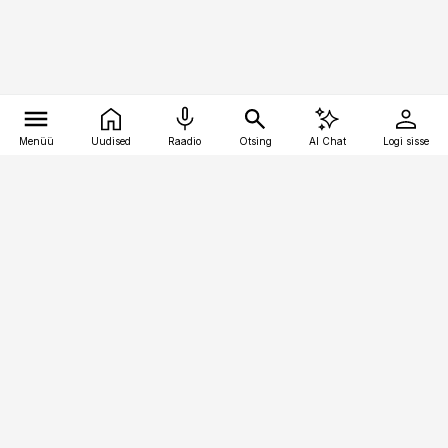
Menüü
Uudised
Raadio
Otsing
AI Chat
Logi sisse
Vana-Lõuna 39/1, 19094 Tallinn
(+372) 667 0111
pollumajandus@pollumajandus.ee
Telli
Reklaam
Firmast
Sisu kasutamisõigused
Ajakirjaniku