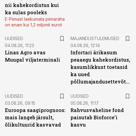
nii kahekordistus kui
ka sulas pooleks
E-Piimast laekumata piimaraha
on enam kui 1,2 miljonit eurot
UUDISED
MAJANDUSTULEMUSED
04.08.26, 11:23
04.08.26, 12:14
Linas Agro avas
Infortari ärikasum
Muugal viljaterminali
peaaegu kahekordistus,
kasumlikkust toetasid
ka uued
põllumajandusettevõtted
UUDISED
UUDISED
03.08.26, 09:15
05.08.26, 11:17
Euroopa saagiprognoos:
Rahvusvaheline fond
mais langeb järsult,
paisutab Bioforce’i
õlikultuurid kasvavad
kasvu
ST