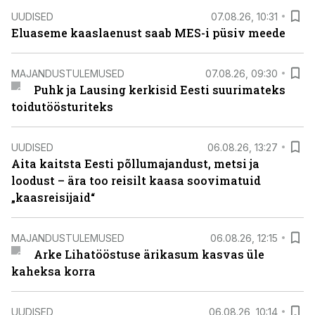
UUDISED
07.08.26, 10:31
Eluaseme kaaslaenust saab MES-i püsiv meede
MAJANDUSTULEMUSED
07.08.26, 09:30
Puhk ja Lausing kerkisid Eesti suurimateks
toidutöösturiteks
UUDISED
06.08.26, 13:27
Aita kaitsta Eesti põllumajandust, metsi ja
loodust – ära too reisilt kaasa soovimatuid
„kaasreisijaid“
MAJANDUSTULEMUSED
06.08.26, 12:15
Arke Lihatööstuse ärikasum kasvas üle
kaheksa korra
UUDISED
06.08.26, 10:14