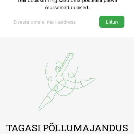
Telli uudiskiri ning saad oma postkasti päeva
olulisemad uudised.
Liitun
TAGASI PÕLLUMAJANDUS