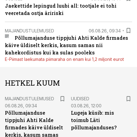
Jaekettide lepingud luubi all: tootjale ei tohi
veeretada ostja äririski
MAJANDUSTULEMUSED
06.08.26, 09:34
Põllumajanduse tippjuhi Ahti Kalde firmades
käive üldiselt kerkis, kasum samas nii
kahekordistus kui ka sulas pooleks
E-Piimast laekumata piimaraha on enam kui 1,2 miljonit eurot
HETKEL KUUM
MAJANDUSTULEMUSED
UUDISED
06.08.26, 09:34
03.08.26, 12:00
Põllumajanduse
Lugeja küsib: mis
tippjuhi Ahti Kalde
toimub Läti
firmades käive üldiselt
põllumajanduses?
kerkis, kasum samas