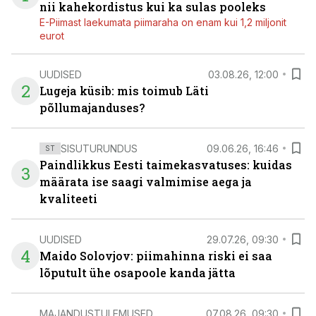
nii kahekordistus kui ka sulas pooleks
E-Piimast laekumata piimaraha on enam kui 1,2 miljonit
eurot
UUDISED
03.08.26, 12:00
2
Lugeja küsib: mis toimub Läti
põllumajanduses?
SISUTURUNDUS
09.06.26, 16:46
ST
Paindlikkus Eesti taimekasvatuses: kuidas
3
määrata ise saagi valmimise aega ja
kvaliteeti
UUDISED
29.07.26, 09:30
4
Maido Solovjov: piimahinna riski ei saa
lõputult ühe osapoole kanda jätta
MAJANDUSTULEMUSED
07.08.26, 09:30