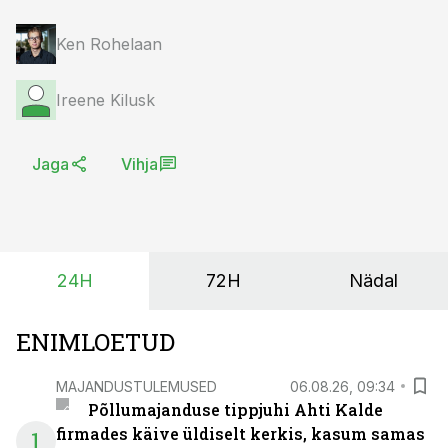
Ken Rohelaan
Ireene Kilusk
Jaga
Vihja
24H
72H
Nädal
ENIMLOETUD
MAJANDUSTULEMUSED
06.08.26, 09:34
Põllumajanduse tippjuhi Ahti Kalde
firmades käive üldiselt kerkis, kasum samas
1