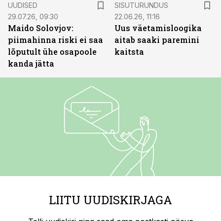
UUDISED
SISUTURUNDUS
29.07.26, 09:30
22.06.26, 11:16
Maido Solovjov:
Uus väetamisloogika
piimahinna riski ei saa
aitab saaki paremini
lõputult ühe osapoole
kaitsta
kanda jätta
LIITU UUDISKIRJAGA