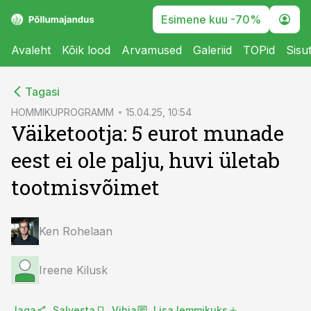
Esimene kuu -70%
Avaleht
Kõik lood
Arvamused
Galeriid
TOPid
Sisu
cebook
cebook
Tagasi
Twitter)
Twitter)
HOMMIKUPROGRAMM
15.04.25, 10:54
Väiketootja: 5 eurot munade
kedIn
kedIn
eest ei ole palju, huvi ületab
ail
ail
tootmisvõimet
k
k
Ken Rohelaan
Ireene Kilusk
Jaga
Salvesta
Vihja
Lisa lemmikuks