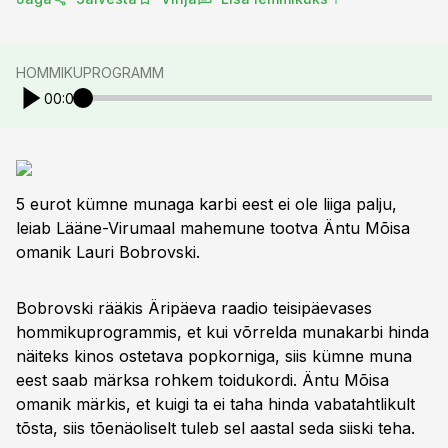
HOMMIKUPROGRAMM
00:00
5 eurot kümne munaga karbi eest ei ole liiga palju,
leiab Lääne-Virumaal mahemune tootva Äntu Mõisa
omanik Lauri Bobrovski.
Bobrovski rääkis Äripäeva raadio teisipäevases
hommikuprogrammis, et kui võrrelda munakarbi hinda
näiteks kinos ostetava popkorniga, siis kümne muna
eest saab märksa rohkem toidukordi. Äntu Mõisa
omanik märkis, et kuigi ta ei taha hinda vabatahtlikult
tõsta, siis tõenäoliselt tuleb sel aastal seda siiski teha.