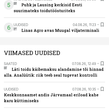
5
Puhk ja Lausing kerkisid Eesti
suurimateks toidutöösturiteks
UUDISED
04.08.26, 11:23
6
Linas Agro avas Muugal viljaterminali
VIIMASED UUDISED
SAATED
07.08.26, 12:49
Läti toidu käibemaksu alandamine tõi hinnad
alla. Analüütik: riik teeb seal tugevat kontrolli
UUDISED
07.08.26, 10:35
Keskkonnaamet andis Järvamaal eriload kahe
karu küttimiseks