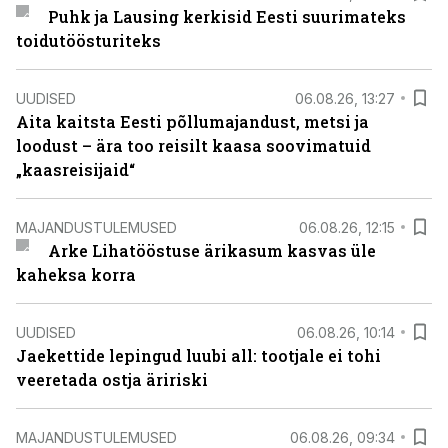
Puhk ja Lausing kerkisid Eesti suurimateks
toidutöösturiteks
UUDISED
06.08.26, 13:27
Aita kaitsta Eesti põllumajandust, metsi ja
loodust – ära too reisilt kaasa soovimatuid
„kaasreisijaid“
MAJANDUSTULEMUSED
06.08.26, 12:15
Arke Lihatööstuse ärikasum kasvas üle
kaheksa korra
UUDISED
06.08.26, 10:14
Jaekettide lepingud luubi all: tootjale ei tohi
veeretada ostja äririski
MAJANDUSTULEMUSED
06.08.26, 09:34