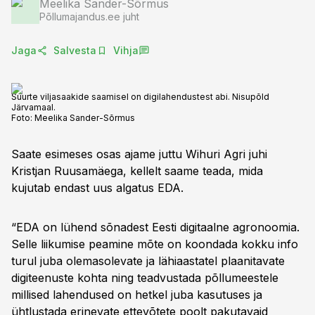
Meelika Sander-Sõrmus
Põllumajandus.ee juht
Jaga
Salvesta
Vihja
Suurte viljasaakide saamisel on digilahendustest abi. Nisupõld
Järvamaal.
Foto:
Meelika Sander-Sõrmus
Saate esimeses osas ajame juttu Wihuri Agri juhi
Kristjan Ruusamäega, kellelt saame teada, mida
kujutab endast uus algatus EDA.
“EDA on lühend sõnadest Eesti digitaalne agronoomia.
Selle liikumise peamine mõte on koondada kokku info
turul juba olemasolevate ja lähiaastatel plaanitavate
digiteenuste kohta ning teadvustada põllumeestele
millised lahendused on hetkel juba kasutuses ja
ühtlustada erinevate ettevõtete poolt pakutavaid