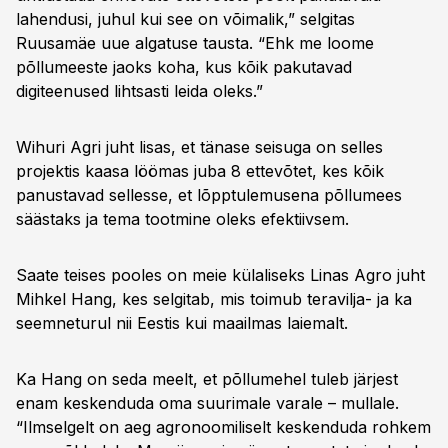
lahendusi, juhul kui see on võimalik,” selgitas
Ruusamäe uue algatuse tausta. “Ehk me loome
põllumeeste jaoks koha, kus kõik pakutavad
digiteenused lihtsasti leida oleks.”
Wihuri Agri juht lisas, et tänase seisuga on selles
projektis kaasa löömas juba 8 ettevõtet, kes kõik
panustavad sellesse, et lõpptulemusena põllumees
säästaks ja tema tootmine oleks efektiivsem.
Saate teises pooles on meie külaliseks Linas Agro juht
Mihkel Hang, kes selgitab, mis toimub teravilja- ja ka
seemneturul nii Eestis kui maailmas laiemalt.
Ka Hang on seda meelt, et põllumehel tuleb järjest
enam keskenduda oma suurimale varale – mullale.
“Ilmselgelt on aeg agronoomiliselt keskenduda rohkem