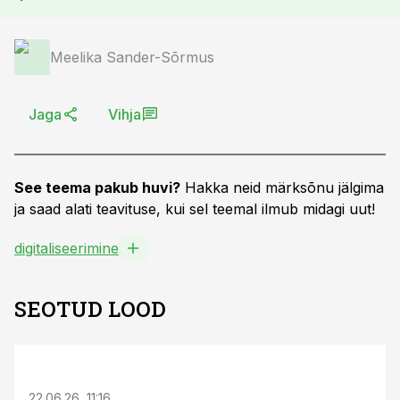
Meelika Sander-Sõrmus
Jaga
Vihja
See teema pakub huvi?
Hakka neid märksõnu jälgima
ja saad alati teavituse, kui sel teemal ilmub midagi uut!
digitaliseerimine
SEOTUD LOOD
ST
22.06.26, 11:16