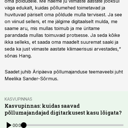
oma põldudele. Me näeme ju viimaste aastate jooksul
väga edukalt, kuidas põllumehed toimetavad ja
huvituvad päriselt oma põldude mulla tervisest. Ja see
on viinud selleni, et me jälgime digitaalselt mulda, me
saame aru, mis mullas toimub ja me üritame
parandada mullas toimuvaid protsesse. Ja seda kõike
ikka selleks, et saada oma maadelt suuremat saaki ja
seda ka just viimaste aastate kliimaerisusi arvestades,“
sõnas Hang.
Saadet juhib Äripäeva põllumajanduse teemaveebi juht
Meelika Sander-Sõrmus.
KASVUPINNAS
Kasvupinnas: kuidas saavad
põllumajandajad digitarkusest kasu lõigata?
00:00