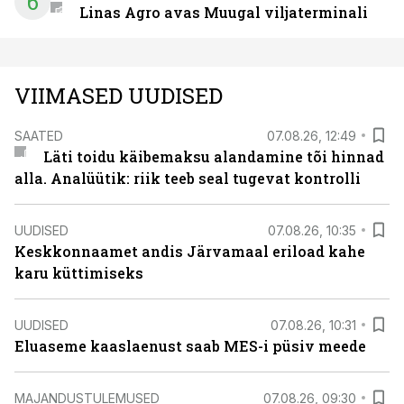
6
Linas Agro avas Muugal viljaterminali
VIIMASED UUDISED
SAATED
07.08.26, 12:49
Läti toidu käibemaksu alandamine tõi hinnad
alla. Analüütik: riik teeb seal tugevat kontrolli
UUDISED
07.08.26, 10:35
Keskkonnaamet andis Järvamaal eriload kahe
karu küttimiseks
UUDISED
07.08.26, 10:31
Eluaseme kaaslaenust saab MES-i püsiv meede
MAJANDUSTULEMUSED
07.08.26, 09:30