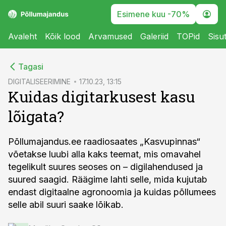
Esimene kuu -70%
Avaleht
Kõik lood
Arvamused
Galeriid
TOPid
Sisu
cebook
cebook
Tagasi
Twitter)
Twitter)
DIGITALISEERIMINE
17.10.23, 13:15
Kuidas digitarkusest kasu
kedIn
kedIn
lõigata?
ail
ail
k
k
Põllumajandus.ee raadiosaates „Kasvupinnas“
võetakse luubi alla kaks teemat, mis omavahel
tegelikult suures seoses on – digilahendused ja
suured saagid. Räägime lahti selle, mida kujutab
endast digitaalne agronoomia ja kuidas põllumees
selle abil suuri saake lõikab.