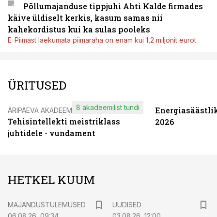
Põllumajanduse tippjuhi Ahti Kalde firmades
käive üldiselt kerkis, kasum samas nii
kahekordistus kui ka sulas pooleks
E-Piimast laekumata piimaraha on enam kui 1,2 miljonit eurot
ÜRITUSED
8 akadeemilist tundi
Energiasäästli
ÄRIPÄEVA AKADEEMIA
Tehisintellekti meistriklass
2026
juhtidele - vundament
HETKEL KUUM
MAJANDUSTULEMUSED
UUDISED
06.08.26, 09:34
03.08.26, 12:00