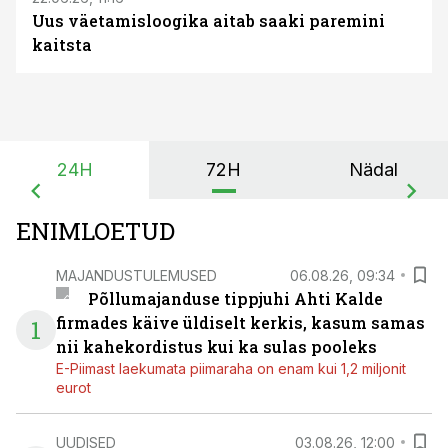
Uus väetamisloogika aitab saaki paremini
kaitsta
24H
72H
Nädal
ENIMLOETUD
MAJANDUSTULEMUSED
06.08.26, 09:34
Põllumajanduse tippjuhi Ahti Kalde
firmades käive üldiselt kerkis, kasum samas
1
nii kahekordistus kui ka sulas pooleks
E-Piimast laekumata piimaraha on enam kui 1,2 miljonit
eurot
UUDISED
03.08.26, 12:00