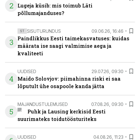
2
Lugeja küsib: mis toimub Läti
põllumajanduses?
SISUTURUNDUS
09.06.26, 16:46
ST
Paindlikkus Eesti taimekasvatuses: kuidas
3
määrata ise saagi valmimise aega ja
kvaliteeti
UUDISED
29.07.26, 09:30
4
Maido Solovjov: piimahinna riski ei saa
lõputult ühe osapoole kanda jätta
MAJANDUSTULEMUSED
07.08.26, 09:30
5
Puhk ja Lausing kerkisid Eesti
suurimateks toidutöösturiteks
UUDISED
04.08.26, 11:23