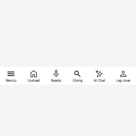
Menüü
Uudised
Raadio
Otsing
AI Chat
Logi sisse
Vana-Lõuna 39/1, 19094 Tallinn
(+372) 667 0111
pollumajandus@pollumajandus.ee