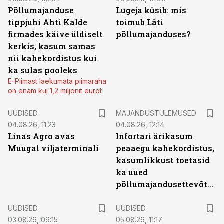
Põllumajanduse
Lugeja küsib: mis
tippjuhi Ahti Kalde
toimub Läti
firmades käive üldiselt
põllumajanduses?
kerkis, kasum samas
nii kahekordistus kui
ka sulas pooleks
E-Piimast laekumata piimaraha
on enam kui 1,2 miljonit eurot
UUDISED
MAJANDUSTULEMUSED
04.08.26, 11:23
04.08.26, 12:14
Linas Agro avas
Infortari ärikasum
Muugal viljaterminali
peaaegu kahekordistus,
kasumlikkust toetasid
ka uued
põllumajandusettevõtted
UUDISED
UUDISED
03.08.26, 09:15
05.08.26, 11:17