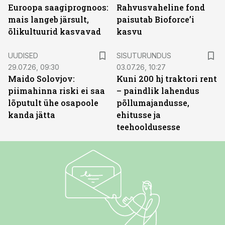
Euroopa saagiprognoos:
Rahvusvaheline fond
mais langeb järsult,
paisutab Bioforce’i
õlikultuurid kasvavad
kasvu
ST
UUDISED
SISUTURUNDUS
29.07.26, 09:30
03.07.26, 10:27
Maido Solovjov:
Kuni 200 hj traktori rent
piimahinna riski ei saa
– paindlik lahendus
lõputult ühe osapoole
põllumajandusse,
kanda jätta
ehitusse ja
teehooldusesse