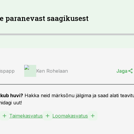
e paranevast saagikusest
ispapp
Ken Rohelaan
Jaga
kub huvi?
Hakka neid märksõnu jälgima ja saad alati teavitu
idagi uut!
Taimekasvatus
Loomakasvatus