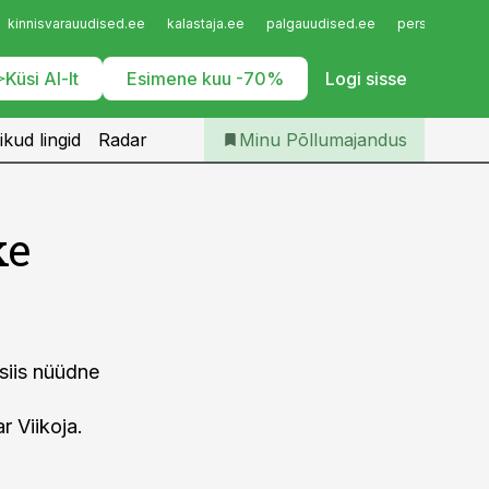
Iseteenindus
kinnisvarauudised.ee
kalastaja.ee
palgauudised.ee
personaliuudi
Telli Põllumajandus
Küsi AI-lt
Esimene kuu -70%
Logi sisse
ikud lingid
Radar
Minu Põllumajandus
ke
 siis nüüdne
 Viikoja.