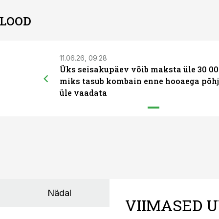
 LOOD
11.06.26, 09:28
Üks seisakupäev võib maksta üle 30 00
miks tasub kombain enne hooaega põhj
üle vaadata
Nädal
VIIMASED U