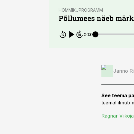
HOMMIKUPROGRAMM
Põllumees näeb märk
00:00
Janno Ri
See teema pa
teemal ilmub m
Ragnar Viikoja