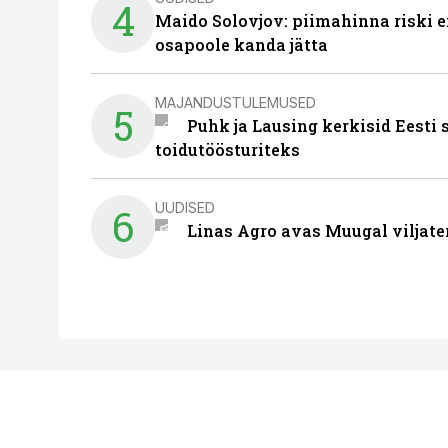
4
Maido Solovjov: piimahinna riski ei
osapoole kanda jätta
MAJANDUSTULEMUSED
5
Puhk ja Lausing kerkisid Eesti
toidutöösturiteks
UUDISED
6
Linas Agro avas Muugal viljate