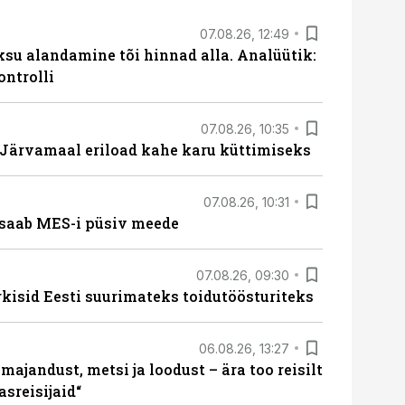
07.08.26, 12:49
ksu alandamine tõi hinnad alla. Analüütik:
ontrolli
07.08.26, 10:35
ärvamaal eriload kahe karu küttimiseks
07.08.26, 10:31
saab MES-i püsiv meede
07.08.26, 09:30
rkisid Eesti suurimateks toidutöösturiteks
06.08.26, 13:27
majandust, metsi ja loodust – ära too reisilt
sreisijaid“