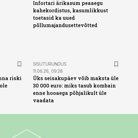
Infortari ärikasum peaaegu
kahekordistus, kasumlikkust
toetasid ka uued
põllumajandusettevõtted
ST
SISUTURUNDUS
11.06.26, 09:28
nna riski
Üks seisakupäev võib maksta üle
ole
30 000 euro: miks tasub kombain
enne hooaega põhjalikult üle
vaadata