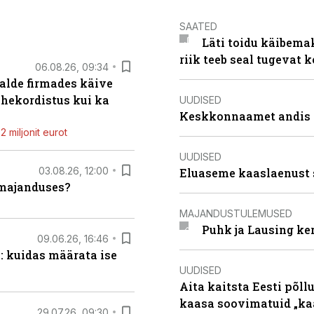
SAATED
Läti toidu käibema
riik teeb seal tugevat k
06.08.26, 09:34
alde firmades käive
ahekordistus kui ka
UUDISED
Keskkonnaamet andis J
 miljonit eurot
UUDISED
03.08.26, 12:00
Eluaseme kaaslaenust 
umajanduses?
MAJANDUSTULEMUSED
Puhk ja Lausing ke
09.06.26, 16:46
: kuidas määrata ise
UUDISED
Aita kaitsta Eesti põllu
kaasa soovimatuid „kaa
29.07.26, 09:30