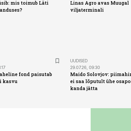
sib: mis toimub Läti
Linas Agro avas Muugal
anduses?
viljaterminali
UUDISED
:17
29.07.26, 09:30
heline fond paisutab
Maido Solovjov: piimahi
’i kasvu
ei saa lõputult ühe osapo
kanda jätta