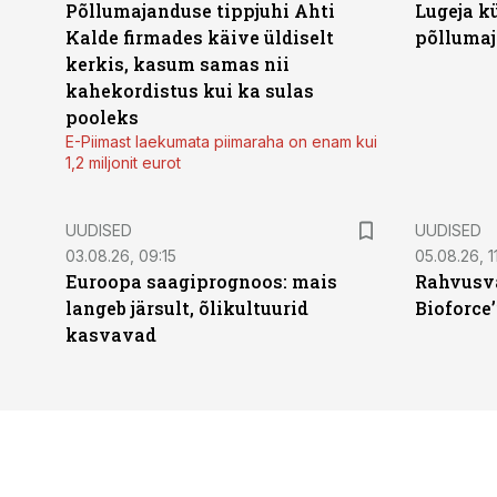
Põllumajanduse tippjuhi Ahti
Lugeja kü
Kalde firmades käive üldiselt
põllumaj
kerkis, kasum samas nii
kahekordistus kui ka sulas
pooleks
E-Piimast laekumata piimaraha on enam kui
1,2 miljonit eurot
UUDISED
UUDISED
03.08.26, 09:15
05.08.26, 11
Euroopa saagiprognoos: mais
Rahvusva
langeb järsult, õlikultuurid
Bioforce
kasvavad