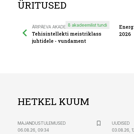
ÜRITUSED
8 akadeemilist tundi
Energ
ÄRIPÄEVA AKADEEMIA
Tehisintellekti meistriklass
2026
juhtidele - vundament
HETKEL KUUM
MAJANDUSTULEMUSED
UUDISED
06.08.26, 09:34
03.08.26, 1