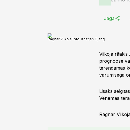
Jaga
Ragnar Viikoja
Foto:
Kristjan Ojang
Viikoja rääki
prognoose vaa
terendamas ke
varumisega on
Lisaks selgita
Venemaa terav
Ragnar Viikoj