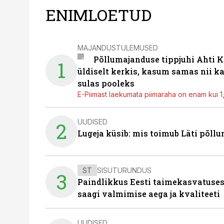
ENIMLOETUD
MAJANDUSTULEMUSED
Põllumajanduse tippjuhi Ahti K
1
üldiselt kerkis, kasum samas nii k
sulas pooleks
E-Piimast laekumata piimaraha on enam kui 1,2
UUDISED
2
Lugeja küsib: mis toimub Läti põll
ST
SISUTURUNDUS
3
Paindlikkus Eesti taimekasvatuses
saagi valmimise aega ja kvaliteeti
UUDISED