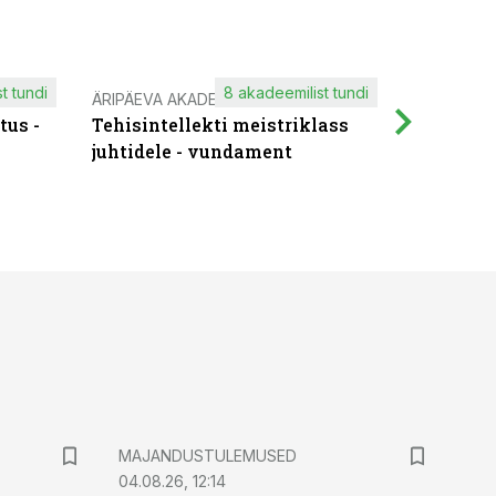
t tundi
8 akadeemilist tundi
ÄRIPÄEVA AKADEEMIA
IT KOOLIT
tus -
Tehisintellekti meistriklass
Muutuste
juhtidele - vundament
praktilis
MAJANDUSTULEMUSED
04.08.26, 12:14