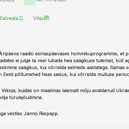
Salvesta
Vihja
s Äripäeva raadio esmaspäevases hommikuprogrammis, et p
dates ei julge ta veel lubada hea saagikuse tulemist, küll 
skmine saagikus, kui võrrelda eelmiste aastatega. Samas 
 Eesti põllumehed heas seisus, kui võrrelda mulluse perioo
s Viikoja, kuidas on maailmas laiemalt mõju avaldanud Ukrai
ilja turulejõudmine.
aga vestles Janno Riispapp.