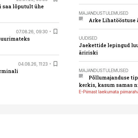
 saa lõputult ühe
MAJANDUSTULEMUSED
Arke Lihatööstuse 
07.08.26, 09:30
UUDISED
 suurimateks
Jaekettide lepingud luub
äririski
04.08.26, 11:23
MAJANDUSTULEMUSED
rminali
Põllumajanduse tip
kerkis, kasum samas ni
E-Piimast laekumata piimaraha