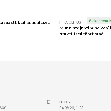
8 akadeemilis
iasäästlikud lahendused
IT KOOLITUS
Muutuste juhtimise kooli
praktilised tööriistad
UUDISED
2:00
04.08.26, 11:23