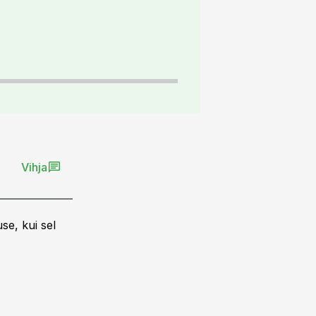
Vihja
se, kui sel