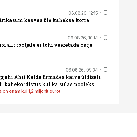
06.08.26, 12:15
ärikasum kasvas üle kaheksa korra
06.08.26, 10:14
i all: tootjale ei tohi veeretada ostja
06.08.26, 09:34
pjuhi Ahti Kalde firmades käive üldiselt
i kahekordistus kui ka sulas pooleks
 on enam kui 1,2 miljonit eurot