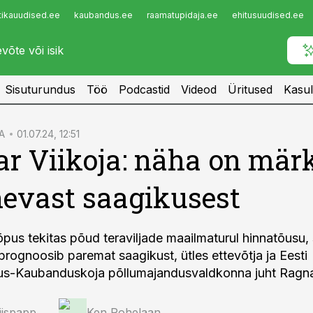
tikauudised.ee
kaubandus.ee
raamatupidaja.ee
ehitusuudised.ee
Infopank
Radar
Sisuturundus
Töö
Podcastid
Videod
Üritused
Kasul
A
01.07.24, 12:51
r Viikoja: näha on mär
evast saagikusest
õpus tekitas põud teraviljade maailmaturul hinnatõusu,
prognoosib paremat saagikust, ütles ettevõtja ja Eesti
us-Kaubanduskoja põllumajandusvaldkonna juht Ragnar
iispapp
Ken Rohelaan