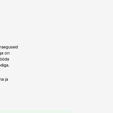
raeguseid
aga on
sööda
diga.
na ja