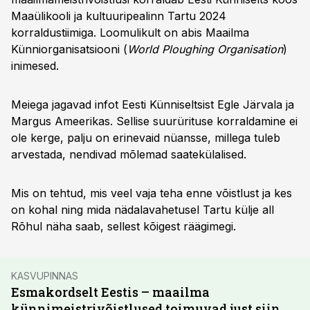
Maaülikooli ja kultuuripealinn Tartu 2024
korraldustiimiga. Loomulikult on abis Maailma
Künniorganisatsiooni (
World Ploughing Organisation
)
inimesed.
Meiega jagavad infot Eesti Künniseltsist Egle Järvala ja
Margus Ameerikas. Sellise suurürituse korraldamine ei
ole kerge, palju on erinevaid nüansse, millega tuleb
arvestada, nendivad mõlemad saatekülalised.
Mis on tehtud, mis veel vaja teha enne võistlust ja kes
on kohal ning mida nädalavahetusel Tartu külje all
Rõhul näha saab, sellest kõigest räägimegi.
KASVUPINNAS
Esmakordselt Eestis – maailma
künnimeistrivõistlused toimuvad just siin