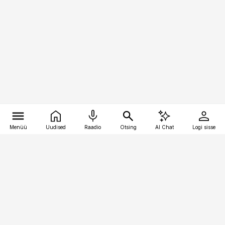
Menüü
Uudised
Raadio
Otsing
AI Chat
Logi sisse
Vana-Lõuna 39/1, 19094 Tallinn
(+372) 667 0111
pollumajandus@pollumajandus.ee