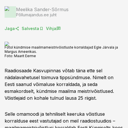
Meelika Sander-Sõrmus
Põllumajandus.ee juht
Jaga
Salvesta
Vihja
Fotol kündmise maailmameistrivõistluste korraldajad Egle Järvala ja
Margus Ameerikas.
Foto:
Maarit Eerme
Raadiosaade Kasvupinnas võtab täna ette sel
nädalavahetusel toimuva tippsündmuse. Nimelt on
Eesti saanud võimaluse korraldada, ja seda
esmakordselt, kündmise maailma meistrivõistlused.
Võistlejaid on kohale tulnud lausa 25 riigist.
Selle omamoodi ja tehniliselt keeruka võistluse
korralduse eest vastutajad on meil raadiostuudios –
maailmameistrivõistlusi korraldab Eesti Künniselts koos