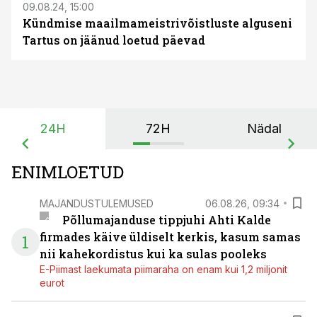
09.08.24, 15:00
Kündmise maailmameistrivõistluste alguseni
Tartus on jäänud loetud päevad
24H
72H
Nädal
ENIMLOETUD
MAJANDUSTULEMUSED
06.08.26, 09:34
Põllumajanduse tippjuhi Ahti Kalde
firmades käive üldiselt kerkis, kasum samas
1
nii kahekordistus kui ka sulas pooleks
E-Piimast laekumata piimaraha on enam kui 1,2 miljonit
eurot