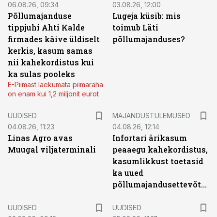
06.08.26, 09:34
03.08.26, 12:00
Põllumajanduse
Lugeja küsib: mis
tippjuhi Ahti Kalde
toimub Läti
firmades käive üldiselt
põllumajanduses?
kerkis, kasum samas
nii kahekordistus kui
ka sulas pooleks
E-Piimast laekumata piimaraha
on enam kui 1,2 miljonit eurot
UUDISED
MAJANDUSTULEMUSED
04.08.26, 11:23
04.08.26, 12:14
Linas Agro avas
Infortari ärikasum
Muugal viljaterminali
peaaegu kahekordistus,
kasumlikkust toetasid
ka uued
põllumajandusettevõtted
UUDISED
UUDISED