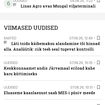
UUDISED
04.08.26, 11:23
6
Linas Agro avas Muugal viljaterminali
VIIMASED UUDISED
SAATED
07.08.26, 12:49
Läti toidu käibemaksu alandamine tõi hinnad
alla. Analüütik: riik teeb seal tugevat kontrolli
UUDISED
07.08.26, 10:35
Keskkonnaamet andis Järvamaal eriload kahe
karu küttimiseks
UUDISED
07.08.26, 10:31
Eluaseme kaaslaenust saab MES-i püsiv meede