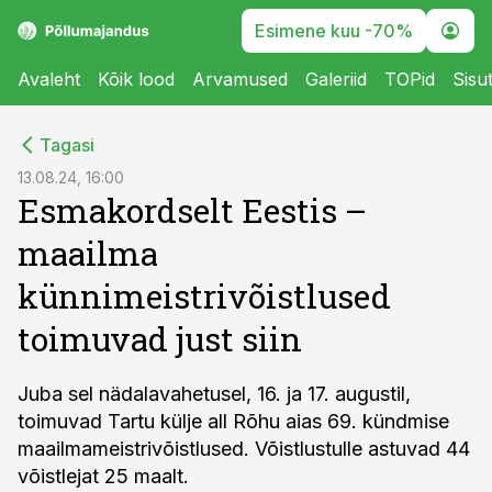
Esimene kuu -70%
Avaleht
Kõik lood
Arvamused
Galeriid
TOPid
Sisu
cebook
cebook
Tagasi
Twitter)
Twitter)
13.08.24, 16:00
Esmakordselt Eestis –
kedIn
kedIn
maailma
ail
ail
künnimeistrivõistlused
k
k
toimuvad just siin
Juba sel nädalavahetusel, 16. ja 17. augustil,
toimuvad Tartu külje all Rõhu aias 69. kündmise
maailmameistrivõistlused. Võistlustulle astuvad 44
võistlejat 25 maalt.