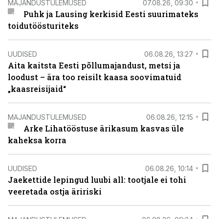
MAJANDUSTULEMUSED
07.08.26, 09:30
Puhk ja Lausing kerkisid Eesti suurimateks
toidutöösturiteks
UUDISED
06.08.26, 13:27
Aita kaitsta Eesti põllumajandust, metsi ja
loodust – ära too reisilt kaasa soovimatuid
„kaasreisijaid“
MAJANDUSTULEMUSED
06.08.26, 12:15
Arke Lihatööstuse ärikasum kasvas üle
kaheksa korra
UUDISED
06.08.26, 10:14
Jaekettide lepingud luubi all: tootjale ei tohi
veeretada ostja äririski