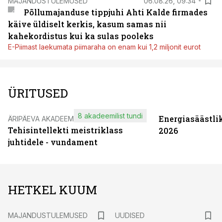
MAJANDUSTULEMUSED
06.08.26, 09:34
Põllumajanduse tippjuhi Ahti Kalde firmades
käive üldiselt kerkis, kasum samas nii
kahekordistus kui ka sulas pooleks
E-Piimast laekumata piimaraha on enam kui 1,2 miljonit eurot
ÜRITUSED
8 akadeemilist tundi
Energiasäästli
ÄRIPÄEVA AKADEEMIA
Tehisintellekti meistriklass
2026
juhtidele - vundament
HETKEL KUUM
MAJANDUSTULEMUSED
UUDISED